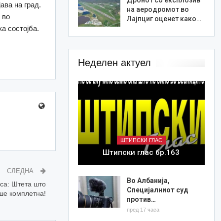
ава на град.
на аеродромот во
 во
Лајпциг оценет како…
а состојба.
Неделен актуел
ШТИПСКИ ГЛАС
Штипски глас бр.163
СЛЕДНА
Во Албанија,
са: Штета што
Специјалниот суд
ше комплетна!
против…
пред 17 часа