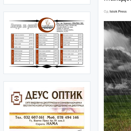
Од
Istok Press