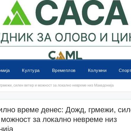
омија
Култура
Времеплов
Колумни
Спор
грмежи, силен ветер и можност за локално невреме низ Македонија
лно време денес: Дожд, грмежи, сил
 можност за локално невреме низ
нија