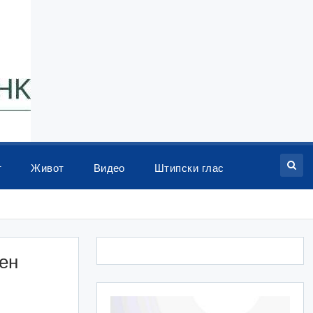
т
Живот
Видео
Штипски глас
ен