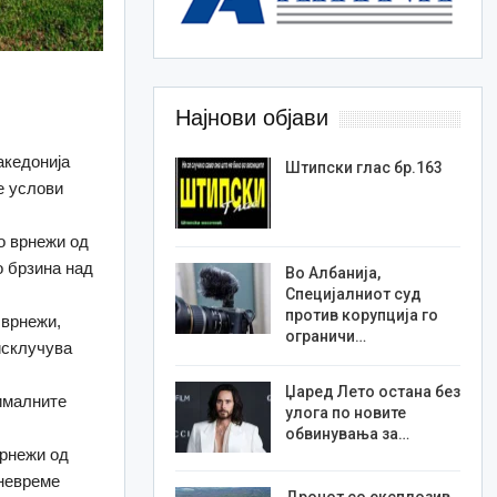
Најнови објави
акедонија
Штипски глас бр.163
е услови
о врнежи од
о брзина над
Во Албанија,
Специјалниот суд
против корупција го
 врнежи,
ограничи…
 исклучува
Џаред Лето остана без
сималните
улога по новите
обвинувања за…
врнежи од
 невреме
Дронот со експлозив