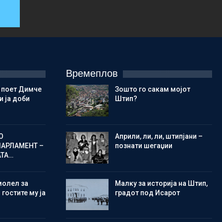
Времеплов
 поет Димче
Зошто го сакам мојот
 ја доби
Штип?
О
Aприли, ли, ли, штипјани –
ПАРЛАМЕНТ –
познати шегаџии
АТА…
молел за
Малку за историја на Штип,
 гостите му ја
градот под Исарот