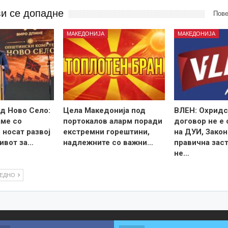
ви се допадне
Пове
МАКЕДОНИЈА
МАКЕДОНИЈА
д Ново Село:
Цела Македонија под
ВЛЕН: Охридс
ме со
портокалов аларм поради
договор не е
 носат развој
екстремни горештини,
на ДУИ, Закон
ивот за…
надлежните со важни…
правична зас
не…
ЛЕДНО