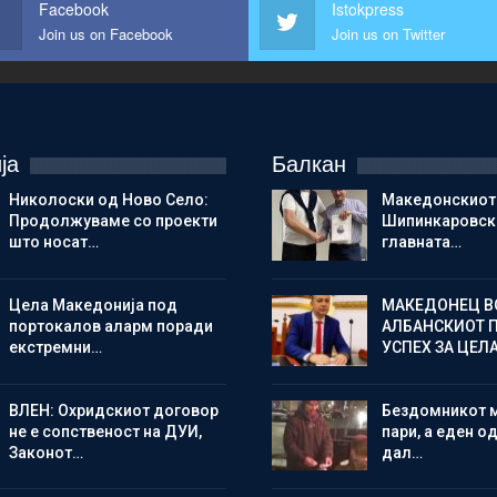
Facebook
Istokpress
Join us on Facebook
Join us on Twitter
ја
Балкан
Николоски од Ново Село:
Македонскиот
Продолжуваме со проекти
Шипинкаровски
што носат…
главната…
Цела Македонија под
МАКЕДОНЕЦ В
портокалов аларм поради
АЛБАНСКИОТ 
екстремни…
УСПЕХ ЗА ЦЕЛ
ВЛЕН: Охридскиот договор
Бездомникот 
не е сопственост на ДУИ,
пари, а еден од
Законот…
дал…