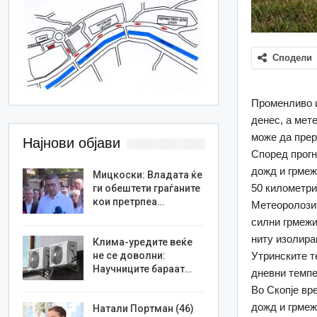
Сподели
Променливо и
денес, а мет
може да прер
Најнови објави
Според прогн
дожд и грмеж
Мицкоски: Владата ќе
50 километри
ги обештети граѓаните
кои претрпеа…
Метеоролозит
силни грмежи
ниту изолиран
Клима-уредите веќе
не се доволни:
Утринските т
Научниците бараат…
дневни темпе
Во Скопје вр
дожд и грмеж
Натали Портман (46)