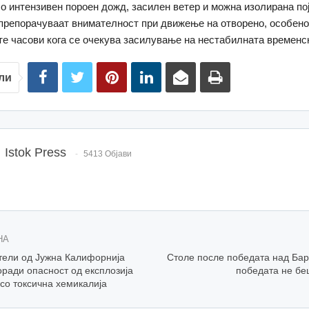
о интензивен пороен дожд, засилен ветер и можна изолирана пој
репорачуваат внимателност при движење на отворено, особено
е часови кога се очекува засилување на нестабилната временск
ли
Istok Press
5413 Објави
НА
тели од Јужна Калифорнија
Столе после победата над Бар
ради опасност од експлозија
победата не бе
со токсична хемикалија