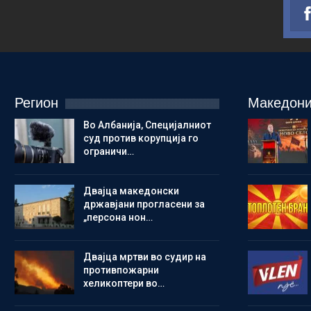
Регион
Македони
Во Албанија, Специјалниот
суд против корупција го
ограничи…
Двајца македонски
државјани прогласени за
„персона нон…
Двајца мртви во судир на
противпожарни
хеликоптери во…