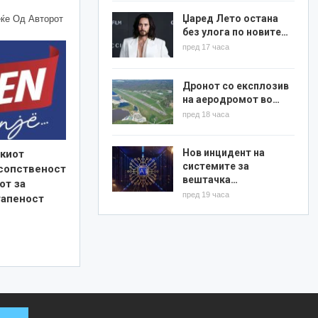
Џаред Лето остана
ќе Од Авторот
без улога по новите…
пред 17 часа
Дронот со експлозив
на аеродромот во…
пред 18 часа
Нов инцидент на
киот
системите за
 сопственост
вештачка…
от за
пред 19 часа
тапеност