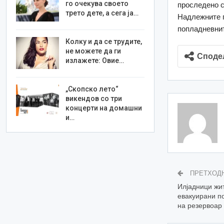
го очекува своето
проследено с
трето дете, а сега ја…
Надлежните п
попладневнит
Колку и да се трудите,
не можете да ги
Споде
излажете: Овие…
„Скопско лето“
викендов со три
концерти на домашни
и…
ПРЕТХОД
Илјадници жи
евакуирани по
на резервоар 