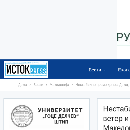
Вести
Екон
Дома
Вести
Македонија
Нестабилно време денес: Дожд, 
Нестаби
ветер и
Македо