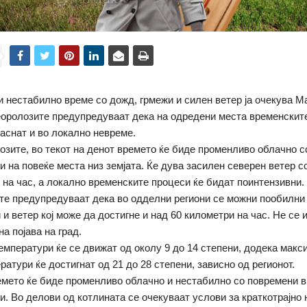
 нестабилно време со дожд, грмежи и силен ветер ја очекува М
еоролозите предупредуваат дека на одредени места временскит
аснат и во локално невреме.
озите, во текот на денот времето ќе биде променливо облачно с
и на повеќе места низ земјата. Ќе дува засилен северен ветер с
 на час, а локално временските процеси ќе бидат поинтензивни.
е предупредуваат дека во одделни региони се можни пообилни
 и ветер кој може да достигне и над 60 километри на час. Не се
а појава на град.
емператури ќе се движат од околу 9 до 14 степени, додека мак
ратури ќе достигнат од 21 до 28 степени, зависно од регионот.
емето ќе биде променливо облачно и нестабилно со повремени 
и. Во делови од котлината се очекуваат услови за краткотрајно