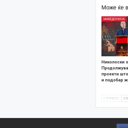
Може ќе 
МАКЕДОНИЈА
Николоски о
Продолжува
проекти што
и подобар ж
ПТРЕТХ
С