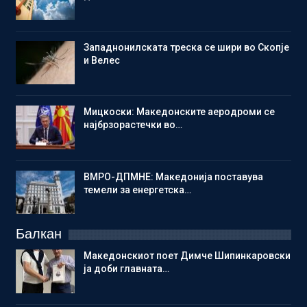
Западнонилската треска се шири во Скопје
и Велес
Мицкоски: Македонските аеродроми се
најбрзорастечки во…
ВМРО-ДПМНЕ: Македонија поставува
темели за енергетска…
Балкан
Македонскиот поет Димче Шипинкаровски
ја доби главната…