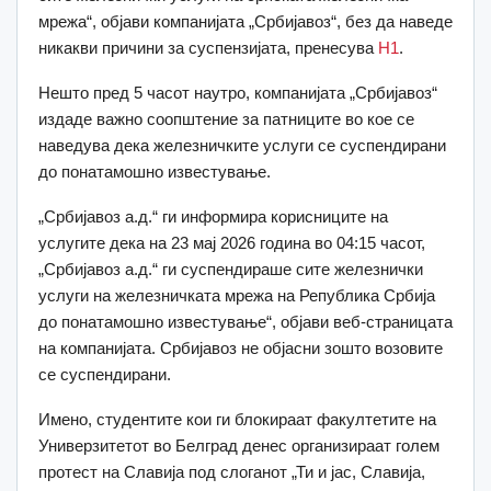
мрежа“, објави компанијата „Србијавоз“, без да наведе
никакви причини за суспензијата, пренесува
Н1
.
Нешто пред 5 часот наутро, компанијата „Србијавоз“
издаде важно соопштение за патниците во кое се
наведува дека железничките услуги се суспендирани
до понатамошно известување.
„Србијавоз а.д.“ ги информира корисниците на
услугите дека на 23 мај 2026 година во 04:15 часот,
„Србијавоз а.д.“ ги суспендираше сите железнички
услуги на железничката мрежа на Република Србија
до понатамошно известување“, објави веб-страницата
на компанијата. Србијавоз не објасни зошто возовите
се суспендирани.
Имено, студентите кои ги блокираат факултетите на
Универзитетот во Белград денес организираат голем
протест на Славија под слоганот „Ти и јас, Славија,