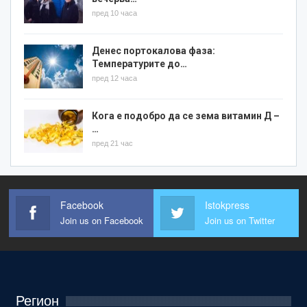
пред 10 часа
Денес портокалова фаза:
Температурите до…
пред 12 часа
Кога е подобро да се зема витамин Д –
…
пред 21 час
Facebook
Istokpress
Join us on Facebook
Join us on Twitter
Регион