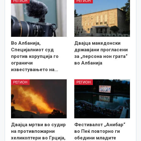
РЕГИОН
РЕГИОН
Во Албанија,
Двајца македонски
Специјалниот суд
државјани прогласени
против корупција го
за „персона нон грата“
ограничи
во Албанија
известувањето на…
РЕГИОН
РЕГИОН
Двајца мртви во судир
Фестивалот „Анибар“
на противпожарни
во Пеќ повторно ги
хеликоптери во Грција,
обедини младите