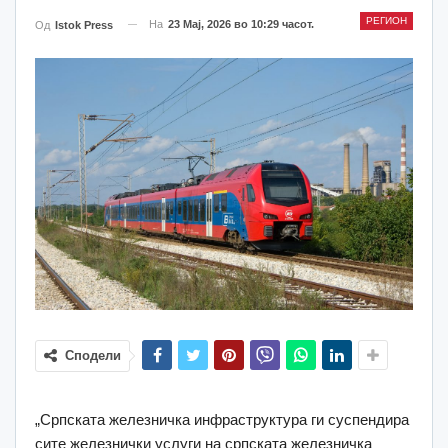
РЕГИОН
На
23 Мај, 2026 во 10:29 часот.
Од
Istok Press
Сподели
„Српската железничка инфраструктура ги суспендира
сите железнички услуги на српската железничка