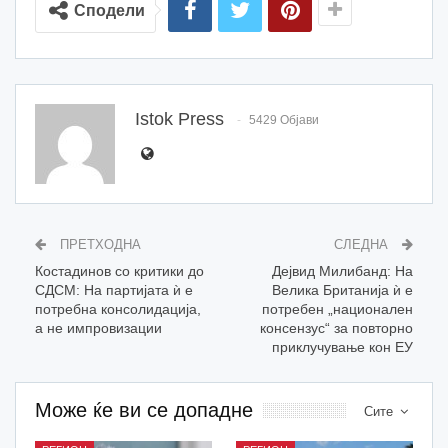
Сподели
Istok Press
5429 Објави
ПРЕТХОДНА
СЛЕДНА
Костадинов со критики до
Дејвид Милибанд: На
СДСМ: На партијата ѝ е
Велика Британија ѝ е
потребна консолидација,
потребен „национален
а не импровизации
консензус“ за повторно
приклучување кон ЕУ
Може ќе ви се допадне
Сите