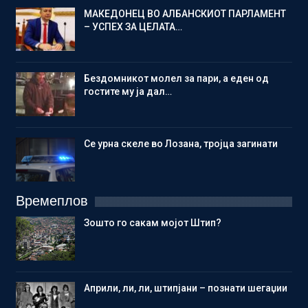
МАКЕДОНЕЦ ВО АЛБАНСКИОТ ПАРЛАМЕНТ
– УСПЕХ ЗА ЦЕЛАТА…
Бездомникот молел за пари, а еден од
гостите му ја дал…
Се урна скеле во Лозана, тројца загинати
Времеплов
Зошто го сакам мојот Штип?
Aприли, ли, ли, штипјани – познати шегаџии