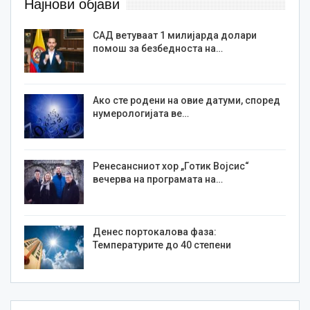
Најнови објави
САД ветуваат 1 милијарда долари
помош за безбедноста на…
Ако сте родени на овие датуми, според
нумерологијата ве…
Ренесансниот хор „Готик Војсис“
вечерва на програмата на…
Денес портокалова фаза:
Температурите до 40 степени