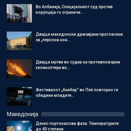
Во Албанија, Специјалниот суд против
корупција го ограничи…
Двајца македонски државјани прогласени
за „персона нон…
Двајца мртви во судир на противпожарни
хеликоптери во…
Фестивалот „Анибар“ во Пеќ повторно ги
обедини младите…
Македонија
Денес портокалова фаза: Температурите
до 40 степени