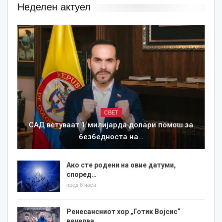
Неделен актуел
СВЕТ
САД ветуваат 1 милијарда долари помош за
безбедноста на…
Ако сте родени на овие датуми,
според…
пред 8 часа
Ренесансниот хор „Готик Војсис“
вечерва…