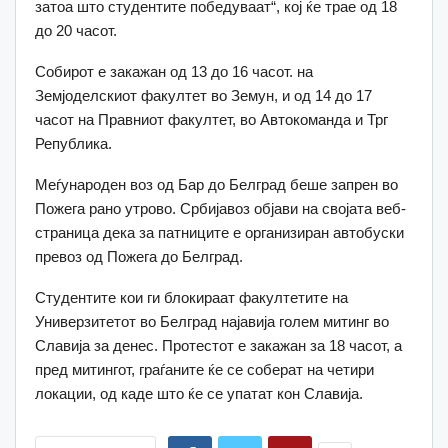
затоа што студентите победуваат“, кој ќе трае од 18
до 20 часот.
Собирот е закажан од 13 до 16 часот. на
Земјоделскиот факултет во Земун, и од 14 до 17
часот на Правниот факултет, во Автокоманда и Трг
Република.
Меѓународен воз од Бар до Белград беше запрен во
Пожега рано утрово. Србијавоз објави на својата веб-
страница дека за патниците е организиран автобуски
превоз од Пожега до Белград.
Студентите кои ги блокираат факултетите на
Универзитетот во Белград најавија голем митинг во
Славија за денес. Протестот е закажан за 18 часот, а
пред митингот, граѓаните ќе се соберат на четири
локации, од каде што ќе се упатат кон Славија.