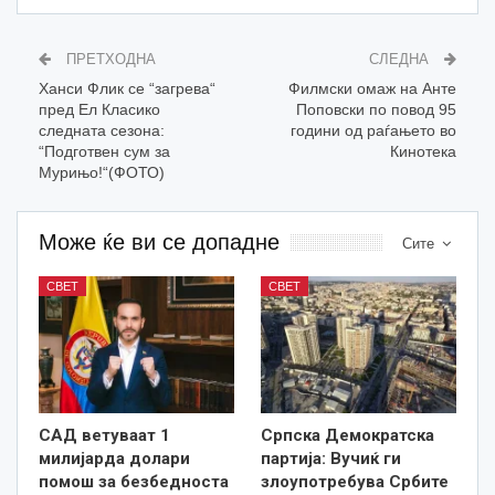
ПРЕТХОДНА
СЛЕДНА
Ханси Флик се “загрева“
Филмски омаж на Анте
пред Ел Класико
Поповски по повод 95
следната сезона:
години од раѓањето во
“Подготвен сум за
Кинотека
Мурињо!“(ФОТО)
Може ќе ви се допадне
Сите
СВЕТ
СВЕТ
САД ветуваат 1
Српска Демократска
милијарда долари
партија: Вучиќ ги
помош за безбедноста
злоупотребува Србите