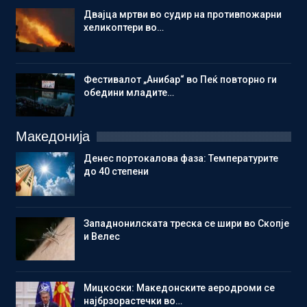
Двајца мртви во судир на противпожарни
хеликоптери во…
Фестивалот „Анибар“ во Пеќ повторно ги
обедини младите…
Македонија
Денес портокалова фаза: Температурите
до 40 степени
Западнонилската треска се шири во Скопје
и Велес
Мицкоски: Македонските аеродроми се
најбрзорастечки во…