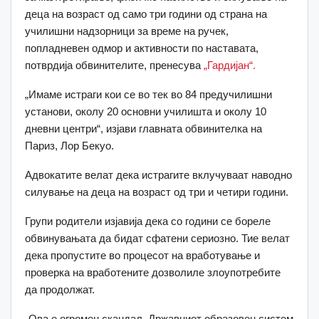
деца на возраст од само три години од страна на
училишни надзорници за време на ручек,
попладневен одмор и активности по наставата,
потврдија обвинителите, пренесува
„Гардијан“.
„Имаме истраги кои се во тек во 84 предучилишни
установи, околу 20 основни училишта и околу 10
дневни центри“, изјави главната обвинителка на
Париз, Лор Бекуо.
Адвокатите велат дека истрагите вклучуваат наводно
силување на деца на возраст од три и четири години.
Групи родители изјавија дека со години се бореле
обвинувањата да бидат сфатени сериозно. Тие велат
дека пропустите во процесот на вработување и
проверка на вработените дозволиле злоупотребите
да продолжат.
„Ова е огромен скандал. Државниот образовен систем