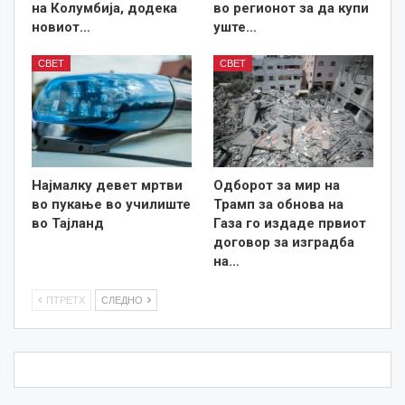
на Колумбија, додека
во регионот за да купи
новиот…
уште…
СВЕТ
СВЕТ
Најмалку девет мртви
Одборот за мир на
во пукање во училиште
Трамп за обнова на
во Тајланд
Газа го издаде првиот
договор за изградба
на…
ПТРЕТХ
СЛЕДНО