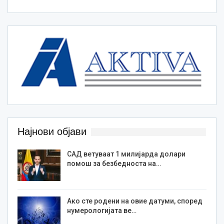
Најнови објави
САД ветуваат 1 милијарда долари
помош за безбедноста на…
Ако сте родени на овие датуми, според
нумерологијата ве…