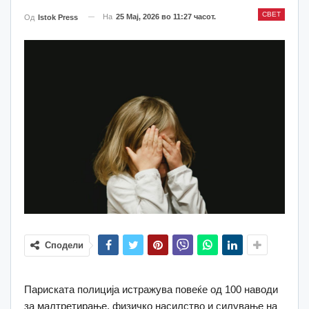
СВЕТ
На
25 Мај, 2026 во 11:27 часот.
Од
Istok Press
Сподели
Париската полиција истражува повеќе од 100 наводи
за малтретирање, физичко насилство и силување на