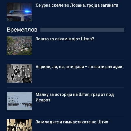
Се урна скеле во Лозана, тројца загинати
Времеплов
Зошто го сакам мојот Штип?
Aприли, ли, ли, штипјани – познати шегаџии
Малку за историја на Штип, градот под
Исарот
Зa младите и гимнастиката во Штип