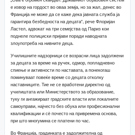
е извор на гордост во оваа земја, но за жал, денес во
Франција не може да се каже дека јавната служба ја
гарантира безбедноста на децата“, рече Флоријан
Ластел, адвокат на три семејства од Париз кои
поднеле полициски пријави поради наводната
злоупотреба на нивните деца.
Училишните надзорници се возрасни лица задолжени
за децата за време на ручек, одмор, попладневно
спиење и активности по наставата, а понекогаш
поминуваат повеќе време со децата отколку
наставниците. Тие не се вработени директно од
училиштата или Министерството за образование,
туку ги ангажираат градските власти или локалните
самоуправи, најчесто без обука или професионални
квалификации и сè почесто на привремена основа,
при што многумина се платени по час.
Во Франција, градинката е задолжителна од