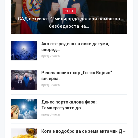
СВЕТ
САД ветуваат 1 милијарда долари помош за
безбедноста на…
Ако сте родени на овие датуми,
според…
пред 2 часа
Ренесансниот хор „Готик Војсис“
вечерва…
пред 3 часа
Денес портокалова фаза:
Температурите до…
пред 6 часа
Кога е подобро да се зема витамин Д –
…