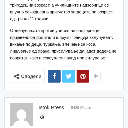
тригодишна возраст, а училишните надзорници се
клучно секојдневно присуство за децата на возраст
од три до 11 години.
Обвинувањата против училишни надзорници
пријавени од родители ширум Франција вклучуваат:
викање по деца, туркање, влечење за коса,
лишување од храна, присилување да јадат додека не
повратат, како и сексуален напад или силување.
Сподели
Istok Press
5429 Објави