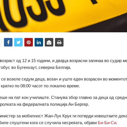
возраст од 12 и 15 години, и двајца возрасни загинаа во судир ме
обус во Бугенхаут, северна Белгија.
 се возеле седум деца, возач и уште еден возрасен во моментот
 кратко по 08:00 часот по локално време.
еше на пат кон училиште. Станува збор главно за деца од средн
аролката на федералната полиција Ан Бергер.
инистер за мобилност Жан-Лук Крук ги потврди извештаите дек
биле спуштени кога се случила несреќата, објави
Би-Би-Си
.