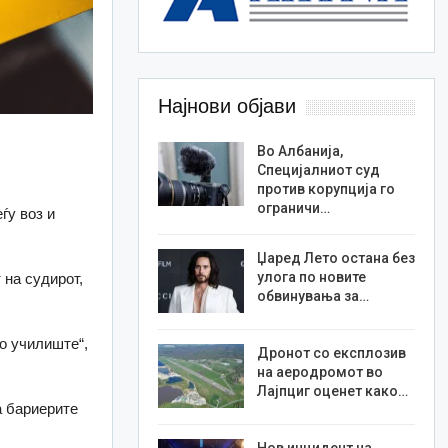
Најнови објави
Во Албанија,
Специјалниот суд
против корупција го
ограничи…
ѓу воз и
Џаред Лето остана без
улога по новите
 на судирот,
обвинувања за…
о училиште“,
Дронот со експлозив
на аеродромот во
Лајпциг оценет како…
а бариерите
Нов инцидент на