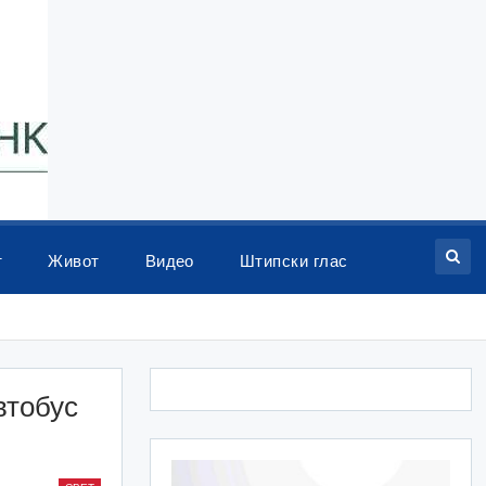
т
Живот
Видео
Штипски глас
втобус