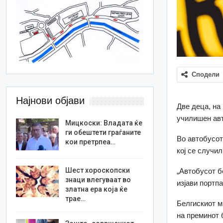
Сподели
Најнови објави
Две деца, на 
училишен авт
Мицкоски: Владата ќе
ги обештети граѓаните
Во автобусот
кои претрпеа…
кој се случил
Шест хороскопски
„Автобусот б
знаци влегуваат во
изјави портп
златна ера која ќе
трае…
Белгискиот м
на преминот 