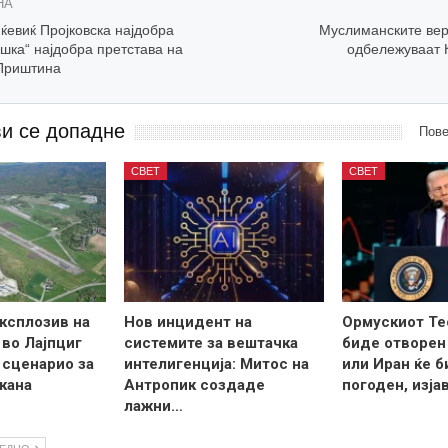
НА
ќевиќ Пројковска најдобра
Муслиманските вер
ошка“ најдобра претстава на
одбележуваат 
Приштина
ви се допадне
Пове
СВЕТ
СВЕТ
ксплозив на
Нов инцидент на
Ормускиот Те
во Лајпциг
системите за вештачка
биде отворен
 сценарио за
интелигенција: Митос на
или Иран ќе б
кана
Антропик создаде
погоден, изја
лажни…