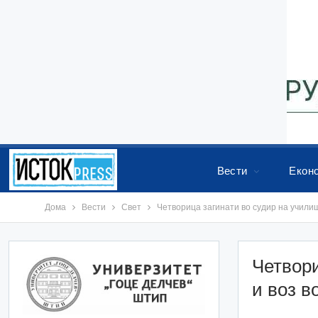
Вести
Екон
Дома
Вести
Свет
Четворица загинати во судир на училиш
Четвори
и воз в