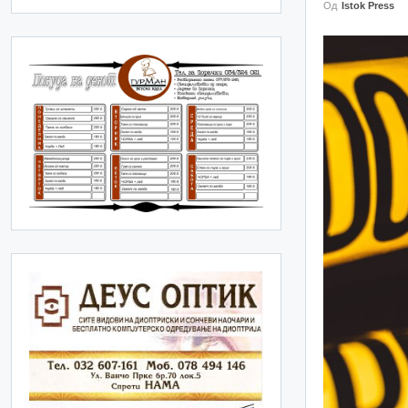
Од
Istok Press