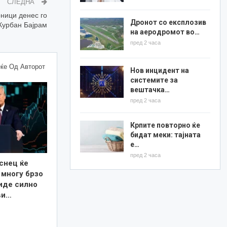
СЛЕДНА
ници денес го
Дронот со експлозив
Курбан Бајрам
на аеродромот во…
пред 2 часа
ќе Од Авторот
Нов инцидент на
системите за
вештачка…
пред 2 часа
Крпите повторно ќе
бидат меки: тајната
е…
пред 2 часа
снец ќе
 многу брзо
иде силно
ви…