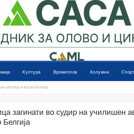
омија
Култура
Времеплов
Колумни
Спор
ен автобус и воз во Белгија
ца загинати во судир на училишен а
о Белгија