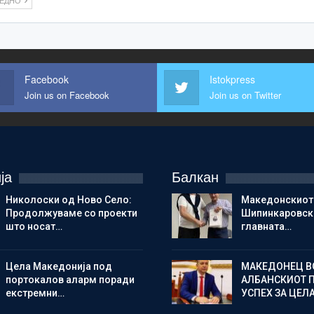
ЛЕДНО
Facebook
Istokpress
Join us on Facebook
Join us on Twitter
ја
Балкан
Николоски од Ново Село:
Македонскиот
Продолжуваме со проекти
Шипинкаровски
што носат…
главната…
Цела Македонија под
МАКЕДОНЕЦ В
портокалов аларм поради
АЛБАНСКИОТ 
екстремни…
УСПЕХ ЗА ЦЕЛ