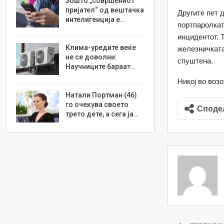
Зошто „совршениот
пријател“ од вештачка
Другите пет 
интелигенција е…
портпаролкат
инцидентот. 
Клима-уредите веќе
железничката
не се доволни:
спуштена.
Научниците бараат…
Никој во воз
Натали Портман (46)
го очекува своето
Споде
трето дете, а сега ја…