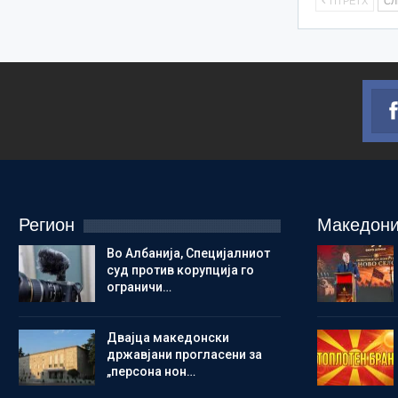
ПТРЕТХ
С
Регион
Македони
Во Албанија, Специјалниот
суд против корупција го
ограничи…
Двајца македонски
државјани прогласени за
„персона нон…