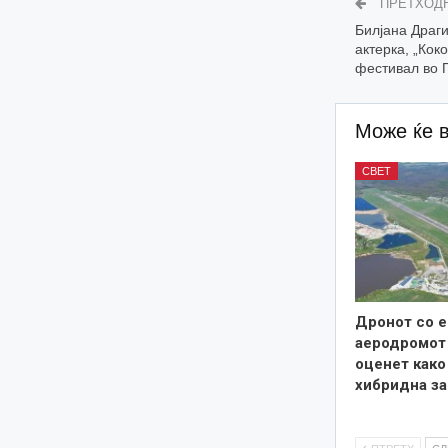
ПРЕТХОД
Билјана Драги
актерка, „Кок
фестивал во 
Може ќе 
СВЕТ
Дронот со е
аеродромот 
оценет како
хибридна за