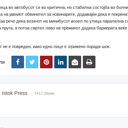
деца во автобусот се во критична, но стабилна состојба во болни
а на јавниот обвинител за новинарите, додавајќи дека е покрена
Таа рече дека возачот на минибусот возел по улица паралелна с
 пруга, а потоа свртел лево на преминот додека бариерата веќе
от не е повреден, иако едно лице е згрижено поради шок.
ли
Istok Press
5412 Објави