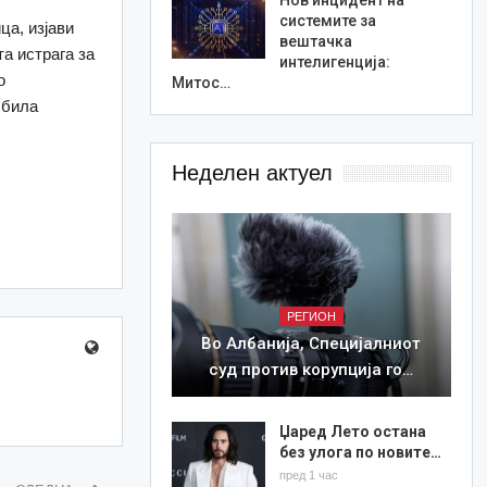
системите за
ца, изјави
вештачка
та истрага за
интелигенција:
о
Митос…
 била
Неделен актуел
РЕГИОН
Во Албанија, Специјалниот
суд против корупција го…
Џаред Лето остана
без улога по новите…
пред 1 час