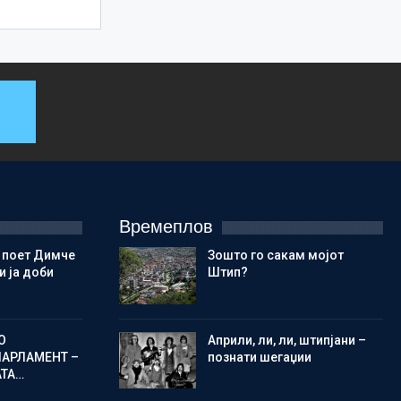
Времеплов
 поет Димче
Зошто го сакам мојот
 ја доби
Штип?
О
Aприли, ли, ли, штипјани –
ПАРЛАМЕНТ –
познати шегаџии
АТА…