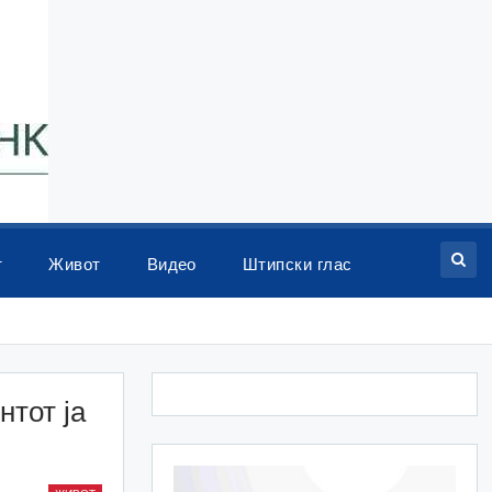
т
Живот
Видео
Штипски глас
нтот ја