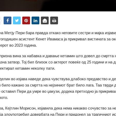
на Метју Пери бара правда откако неговите сестри и мајка изјави
гогодишен асистент Кенет Ивамаса ја прикривал вистината за о
ерот во 2023 година.
 призна вина за набавка и давање кетамин што довел до смртта 
зна затвор. Тој бил близок со актерот повеќе од 25 години и на 
јектирал кетамин неколку пати.
елин во изјава наведе дека чувствува длабокo предавство и д
ѝ било кажано за смртта на нејзиниот брат било лага. Таа тврди 
о оставил Пери да умре во џакузи, додека претходно ја прикрива
вото.
ра, Кејтлин Морисон, изјавила дека нема никакво сочувство за не
ј ја злоупотребил довербата на Пери и придонел за трагичниот и