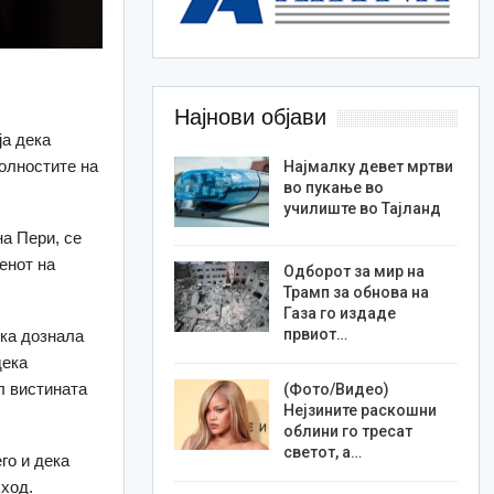
Најнови објави
ја дека
колностите на
Најмалку девет мртви
во пукање во
училиште во Тајланд
на Пери, се
денот на
Одборот за мир на
Трамп за обнова на
Газа го издаде
првиот…
ека дознала
дека
л вистината
(Фото/Видео)
Нејзините раскошни
облини го тресат
светот, а…
го и дека
сход.