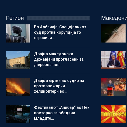
Регион
Македони
Во Албанија, Специјалниот
суд против корупција го
ограничи…
Двајца македонски
државјани прогласени за
„персона нон…
Двајца мртви во судир на
противпожарни
хеликоптери во…
Фестивалот „Анибар“ во Пеќ
повторно ги обедини
младите…