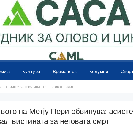
омија
Култура
Времеплов
Колумни
Спор
т ја прикривал вистината за неговата смрт
вото на Метју Пери обвинува: асисте
ал вистината за неговата смрт