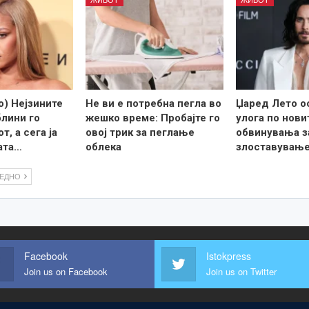
) Нејзините
Не ви е потребна пегла во
Џаред Лето о
лини го
жешко време: Пробајте го
улога по нови
т, а сега ја
овој трик за пеглање
обвинувања з
ата…
облека
злоставувањ
ЛЕДНО
Facebook
Istokpress
Join us on Facebook
Join us on Twitter