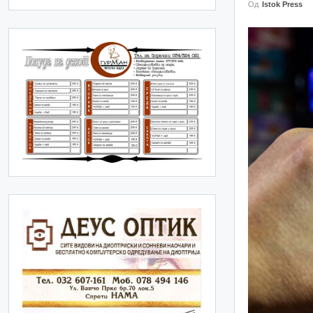
Од
Istok Press