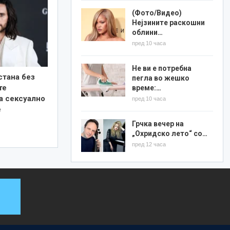
(Фото/Видео)
Нејзините раскошни
облини…
пред 10 часа
Не ви е потребна
стана без
пегла во жешко
те
време:…
а сексуално
пред 10 часа
е
Грчка вечер на
„Охридско лето“ со…
пред 12 часа