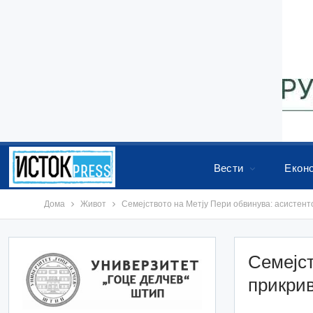
Вести
Екон
Дома
Живот
Семејството на Метју Пери обвинува: асистенто
Семејст
прикрив