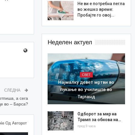
Не ви е потребна пегла
во жешко време:
Пробајте го овој…
Неделен актуел
СВЕТ
Најмалку девет мртви во
пукање во училиште во
СЛЕДНА
Тајланд
отпиша, а сега
е во – Барса?
Одборот за мир на
Трамп за обнова на…
ќе Од Авторот
пред 9 часа