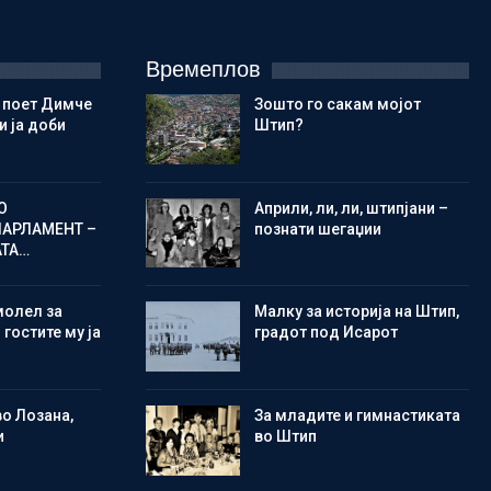
Времеплов
 поет Димче
Зошто го сакам мојот
 ја доби
Штип?
О
Aприли, ли, ли, штипјани –
ПАРЛАМЕНТ –
познати шегаџии
АТА…
молел за
Малку за историја на Штип,
 гостите му ја
градот под Исарот
во Лозана,
Зa младите и гимнастиката
и
во Штип