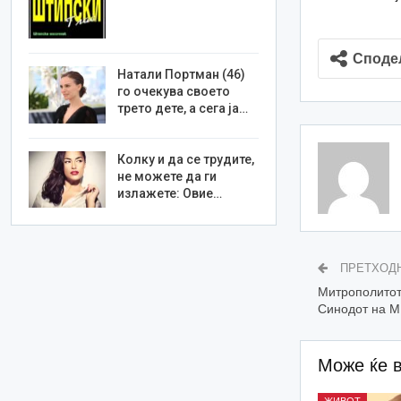
Споде
Натали Портман (46)
го очекува своето
трето дете, а сега ја…
Колку и да се трудите,
не можете да ги
излажете: Овие…
ПРЕТХОД
Митрополитот
Синодот на 
Може ќе 
ЖИВОТ