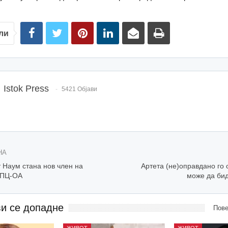
ли
Istok Press
5421 Објави
НА
 Наум стана нов член на
Артета (не)оправдано го 
МПЦ-ОА
може да бид
ви се допадне
Пове
ЖИВОТ
ЖИВОТ