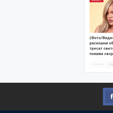
(Фото/Видео
раскошни об
тресат свето
покажа свој
ПТРЕТХ
С