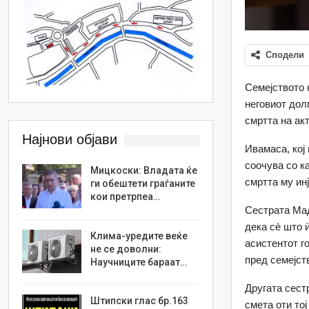
Сподели
Семејството 
неговиот дол
смртта на акт
Најнови објави
Ивамаса, кој
соочува со ка
Мицкоски: Владата ќе
смртта му ин
ги обештети граѓаните
кои претрпеа…
Сестрата Мад
дека сè што 
Клима-уредите веќе
асистентот г
не се доволни:
пред семејст
Научниците бараат…
Другата сест
Штипски глас бр.163
смета оти то