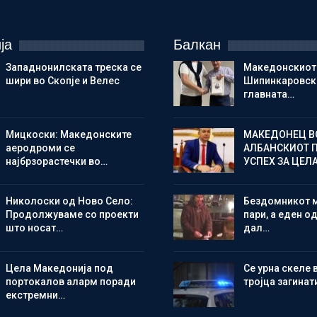
ја
Балкан
Западнонилската треска се
Македонскиот
шири во Скопје и Велес
Шипинкаровски
главната…
Мицкоски: Македонските
МАКЕДОНЕЦ В
аеродроми се
АЛБАНСКИОТ 
најбрзорастечки во…
УСПЕХ ЗА ЦЕЛ
Николоски од Ново Село:
Бездомникот 
Продолжуваме со проекти
пари, а еден од
што носат…
дал…
Цела Македонија под
Се урна скеле 
портокалов аларм поради
тројца загинат
екстремни…