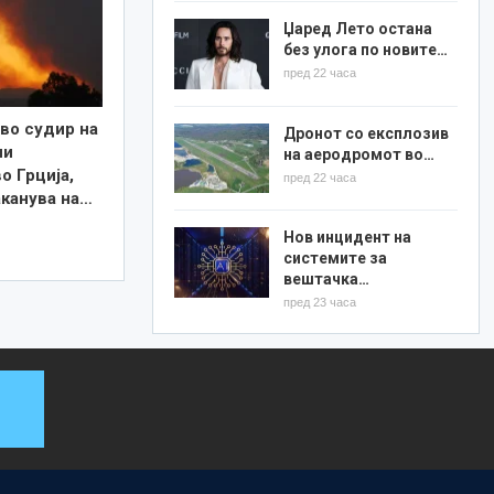
Џаред Лето остана
без улога по новите…
пред 22 часа
во судир на
Дронот со експлозив
ни
на аеродромот во…
о Грција,
пред 22 часа
аканува на…
Нов инцидент на
системите за
вештачка…
пред 23 часа