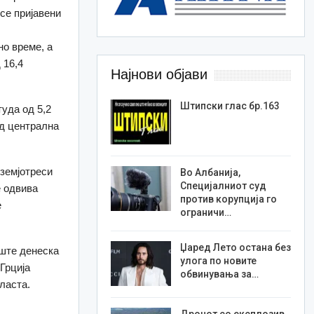
 се пријавени
но време, а
 16,4
Најнови објави
Штипски глас бр.163
уда од 5,2
од централна
земјотреси
Во Албанија,
Специјалниот суд
е одвива
против корупција го
е
ограничи…
Џаред Лето остана без
иште денеска
улога по новите
Грција
обвинувања за…
ласта.
Дронот со експлозив