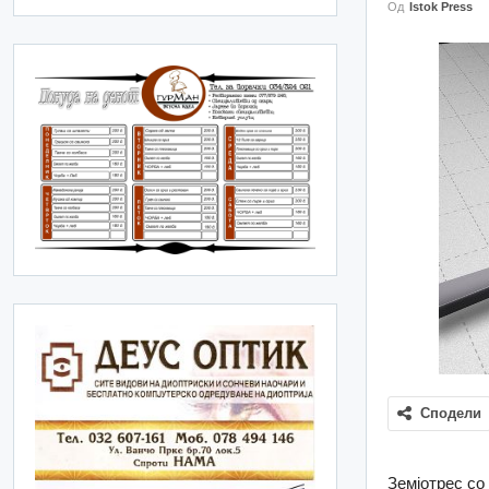
Од
Istok Press
Сподели
Земјотрес со