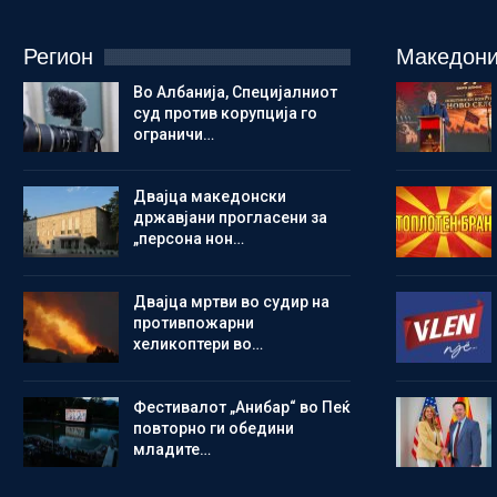
Регион
Македони
Во Албанија, Специјалниот
суд против корупција го
ограничи…
Двајца македонски
државјани прогласени за
„персона нон…
Двајца мртви во судир на
противпожарни
хеликоптери во…
Фестивалот „Анибар“ во Пеќ
повторно ги обедини
младите…