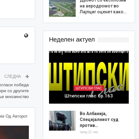
на аеродромот во
Лајпциг оценет како…
Неделен актуел
СЛЕДНА
огласи победа
ШТИПСКИ ГЛАС
ори со другите
Штипски глас бр.163
ње мнозинство
Во Албанија,
ќе Од Авторот
Специјалниот суд
против…
пред 21 час