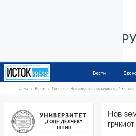
Вести
Екон
Дома
Вести
Регион
Нов земјотрес со јачина од 4,3 степе
Нов зем
грчкиот