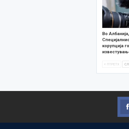
Во Албанија
Специјалнио
корупција г
известувањ
ПТРЕТХ
С