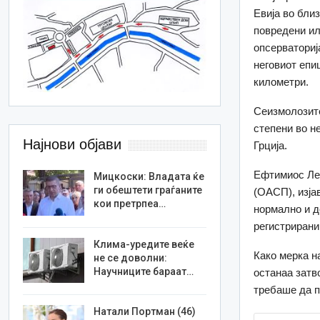
Евија во бли
повредени ил
опсерваториј
неговиот епи
километри.
Сеизмолозите
степени во н
Најнови објави
Грција.
Ефтимиос Лек
Мицкоски: Владата ќе
ги обештети граѓаните
(ОАСП), изја
кои претрпеа…
нормално и д
регистрирани
Клима-уредите веќе
Како мерка н
не се доволни:
Научниците бараат…
останаа затв
требаше да п
Натали Портман (46)