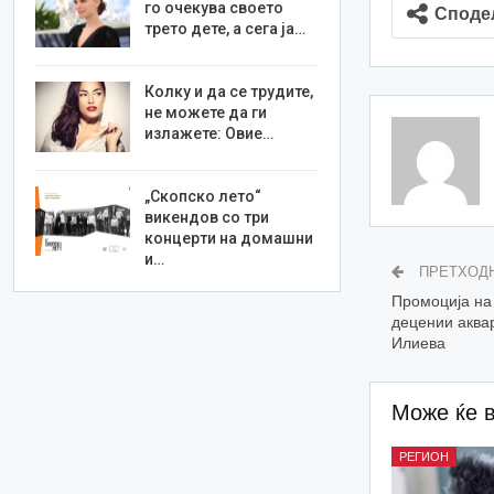
го очекува своето
Споде
трето дете, а сега ја…
Колку и да се трудите,
не можете да ги
излажете: Овие…
„Скопско лето“
викендов со три
концерти на домашни
и…
ПРЕТХОД
Промоција на 
децении аква
Илиева
Може ќе 
РЕГИОН