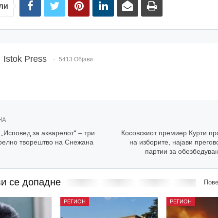
ли
Istok Press
5413 Објави
НА
„Исповед за акварелот“ – три
Косовскиот премиер Курти пр
релно творештво на Снежана
на изборите, најави прегов
партии за обезбедува
ви се допадне
Пове
РЕГИОН
РЕГИОН