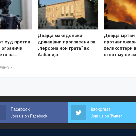
,
Двајца македонски
Двајца мртви 
т суд против
државјани прогласени за
противпожар
о ограничи
„персона нон грата“ во
хеликоптери в
ето на…
Албанија
огнот му се з
ЛЕДНО
Facebook
Istokpress
Join us on Facebook
Join us on Twitter