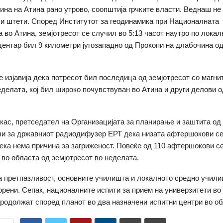
зина на Атина рано утрово, соопштија грчките власти. Веднаш не
и штети. Според Институтот за геодинамика при Националната
а во Атина, земјотресот се случил во 5:13 часот наутро по локал
центар бил 9 километри југозападно од Прокопи на длабочина од
 изјавија дека потресот бил последица од земјотресот со магнит
еделата, кој бил широко почувствуван во Атина и други делови 
ас, претседател на Организацијата за планирање и заштита од 
ви за државниот радиодифузер ЕРТ дека низата афтершокови с
ека нема причина за загриженост. Повеќе од 110 афтершокови с
 во областа од земјотресот во неделата.
а претпазливост, основните училишта и локалното средно учил
орени. Сепак, националните испити за прием на универзитети во 
родолжат според планот во два назначени испитни центри во об