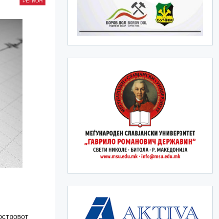
РЕГИОН
 островот