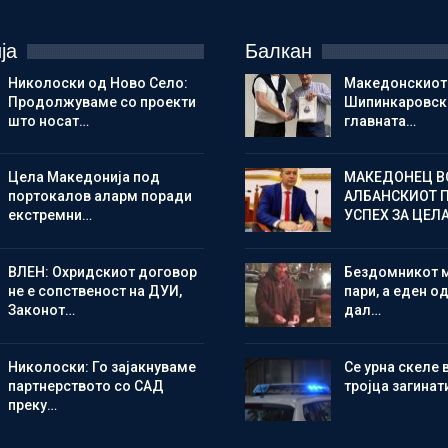
ја
Балкан
Николоски од Ново Село:
Македонскиот
Продолжуваме со проекти
Шипинкаровски
што носат…
главната…
Цела Македонија под
МАКЕДОНЕЦ В
портокалов аларм поради
АЛБАНСКИОТ 
екстремни…
УСПЕХ ЗА ЦЕЛ
ВЛЕН: Охридскиот договор
Бездомникот 
не е сопственост на ДУИ,
пари, а еден од
Законот…
дал…
Николоски: Го зајакнуваме
Се урна скеле 
партнерството со САД
тројца загинат
преку…