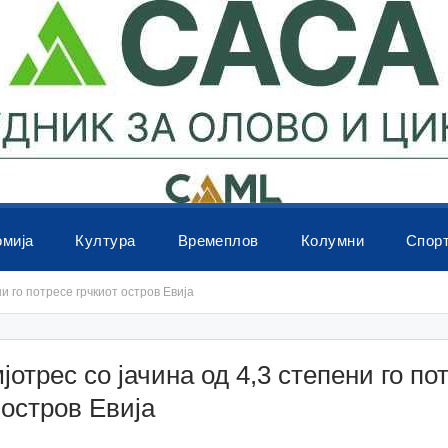
омија
Култура
Времеплов
Колумни
Спор
ни го потресе грчкиот остров Евија
јотрес со јачина од 4,3 степени го по
 остров Евија