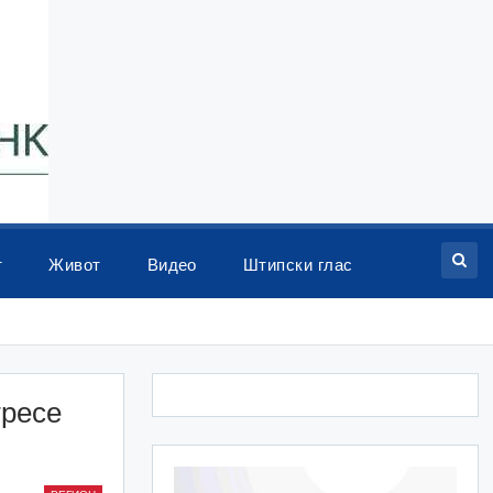
т
Живот
Видео
Штипски глас
тресе