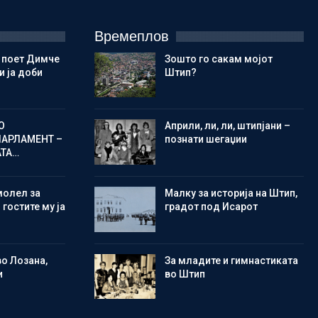
Времеплов
 поет Димче
Зошто го сакам мојот
 ја доби
Штип?
О
Aприли, ли, ли, штипјани –
ПАРЛАМЕНТ –
познати шегаџии
АТА…
молел за
Малку за историја на Штип,
 гостите му ја
градот под Исарот
во Лозана,
Зa младите и гимнастиката
и
во Штип