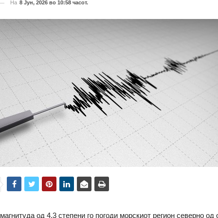
На
8 Јун, 2026 во 10:58 часот.
 магнитуда од 4,3 степени го погоди морскиот регион северно од