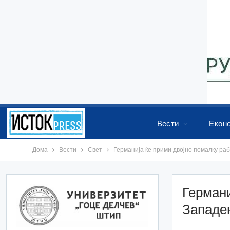
Вести
Екон
Дома
Вести
Свет
Германија ќе прими двојно помалку ра
Германи
Западе