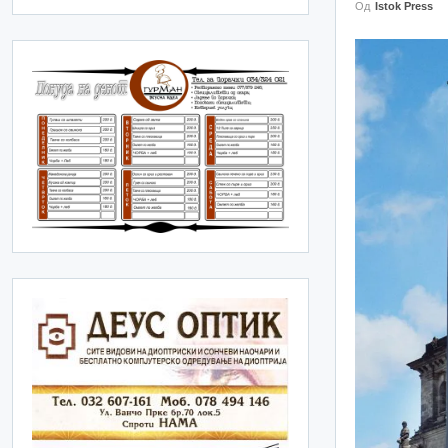
Од
Istok Press