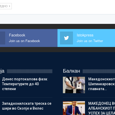
ЛЕДНО
Facebook
Istokpress
Join us on Facebook
Join us on Twitter
ја
Балкан
Денес портокалова фаза:
Македонскиот
Температурите до 40
Шипинкаровски
степени
главната…
Западнонилската треска се
МАКЕДОНЕЦ В
шири во Скопје и Велес
АЛБАНСКИОТ 
УСПЕХ ЗА ЦЕЛ