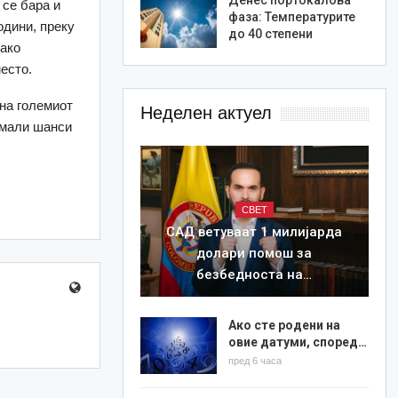
 се бара и
фаза: Температурите
одини, преку
до 40 степени
како
есто.
 на големиот
Неделен актуел
 мали шанси
СВЕТ
САД ветуваат 1 милијарда
долари помош за
безбедноста на…
Ако сте родени на
овие датуми, според…
пред 6 часа