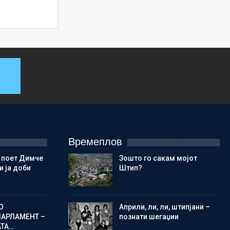
Времеплов
 поет Димче
Зошто го сакам мојот
 ја доби
Штип?
О
Aприли, ли, ли, штипјани –
ПАРЛАМЕНТ –
познати шегаџии
АТА…