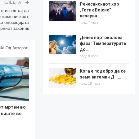
СЛЕДНА
Ренесансниот хор
„Готик Војсис“
от извештај да
вечерва…
декемврискиот,
со опозицијата
пред 7 часа
орниот законик
Денес портокалова
фаза: Температурите
ќе Од Авторот
до…
пред 9 часа
Кога е подобро да се
зема витамин Д –…
пред 18 часа
ет мртви во
илиште во