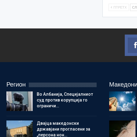
ПТРЕТХ
С
Регион
Македони
Во Албанија, Специјалниот
суд против корупција го
ограничи…
Двајца македонски
државјани прогласени за
„персона нон…