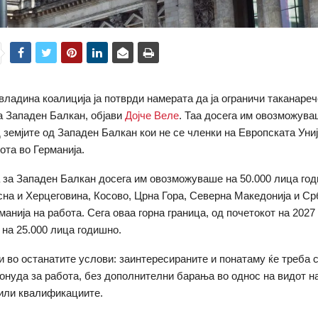
владина коалиција ја потврди намерата да ја ограничи таканаре
а Западен Балкан, објави
Дојче Веле
. Таа досега им овозможува
 земјите од Западен Балкан кои не се членки на Европската Уни
ота во Германија.
 за Западен Балкан досега им овозможуваше на 50.000 лица го
сна и Херцеговина, Косово, Црна Гора, Северна Македонија и Ср
манија на работа. Сега оваа горна граница, од почетокот на 2027
 на 25.000 лица годишно.
 во останатите услови: заинтересираните и понатаму ќе треба 
онуда за работа, без дополнителни барања во однос на видот н
или квалификациите.