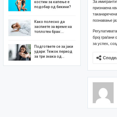
За имигранти
костим за капење е
подобар од бикини?
признаена кв
таканаречена
познавање ја
Како полесно да
заспиете за време на
Регулативата
топлотен бран:…
број граѓани
за успех, со
Подгответе се за јаки
удари: Тежок период
за три знака од…
Споде