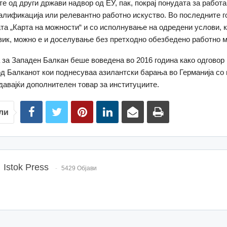
те од други држави надвор од ЕУ, пак, покрај понудата за работа
алификација или релевантно работно искуство. Во последните г
та „Карта на можности“ и со исполнување на одредени услови, 
зик, можно е и доселување без претходно обезбедено работно м
 за Западен Балкан беше воведена во 2016 година како одговор
 од Балканот кои поднесуваа азилантски барања во Германија со
здавајќи дополнителен товар за институциите.
ли
Istok Press
5429 Објави