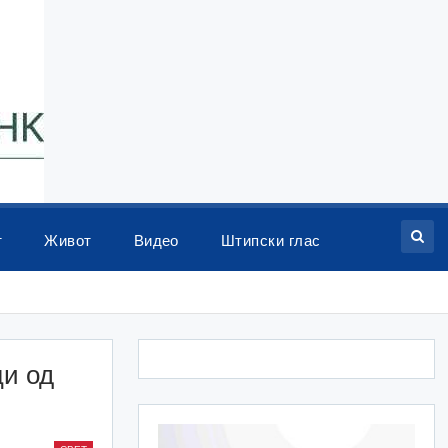
т
Живот
Видео
Штипски глас
ци од