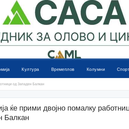
омија
Култура
Времеплов
Колумни
Спор
ботници од Западен Балкан
ја ќе прими двојно помалку работни
н Балкан