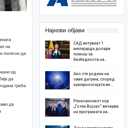
Најнови објави
чената
САД ветуваат 1
ше на
милијарда долари
ја полесно да
помош за
безбедноста на…
дишно од
Ако сте родени на
бија да
овие датуми, според
нумерологијата ве…
 година треба
Ренесансниот хор
само да
„Готик Војсис“ вечерва
а
на програмата на…
Денес портокалова