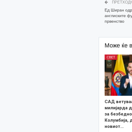
ПРЕТХОД
Ед Ширан одр
англиските ф
првенство
Може ќе 
СВЕТ
САД ветува
милијарда 
за безбедно
Колумбија, 
новиот…