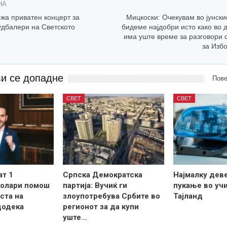
НА
жа приватен концерт за
Мицкоски: Очекувам во јунски
удбалери на Светското
бидеме најдобри исто како во 
има уште време за разговори 
за Изб
ви се допадне
Пове
СВЕТ
СВЕТ
ат 1
Српска Демократска
Најмалку дев
долари помош
партија: Вучиќ ги
пукање во уч
ста на
злоупотребува Србите во
Тајланд
додека
регионот за да купи
уште…