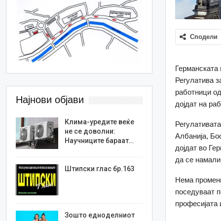
Сподели
Германската 
Регулатива з
работници од
Најнови објави
дојдат на раб
Клима-уредите веќе
Регулативата
не се доволни:
Албанија, Бо
Научниците бараат…
дојдат во Гер
да се намали
Штипски глас бр.163
Нема промени
поседуваат п
професијата 
Зошто едноделниот