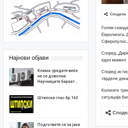
Сподели
Голем сканда
Евролигата. 
Сферопулос, 
Според „Дире
Најнови објави
еден момент 
Клима-уредите веќе
Според истио
не се доволни:
тврделе дека
Научниците бараат…
Колегите тре
ситуација би
Штипски глас бр.163
Споде
Подгответе се за јаки