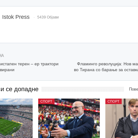
Istok Press
5439 Објави
НА
истапен терен – ер трактори
Фламинго револуција: Нов ма
ивирани
во Тирана со барање за оставк
ви се допадне
Пове
СПОРТ
СПОРТ