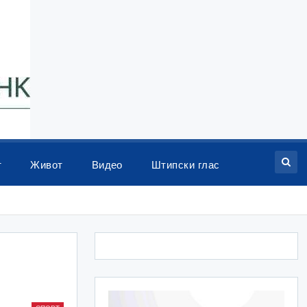
т
Живот
Видео
Штипски глас
: