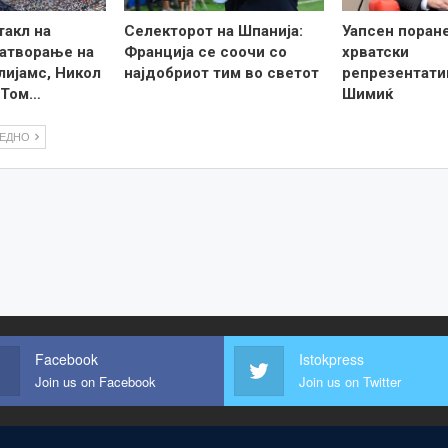
такл на
Селекторот на Шпанија:
Уапсен поран
затворање на
Франција се соочи со
хрватски
лијамс, Никол
најдобриот тим во светот
репрезентати
 Том…
Шимиќ
ЛЕДНО
Facebook
Istokpress
Join us on Facebook
Join us on Twitter