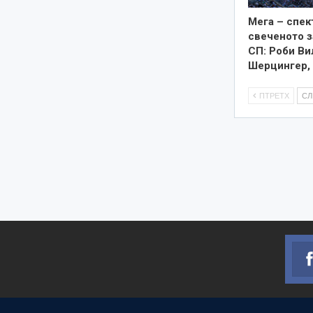
Мега – спек
свеченото 
СП: Роби Ви
Шерцингер,
ПТРЕТХ
С