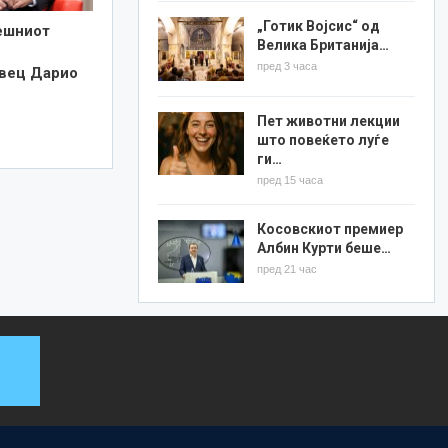
„Готик Војсис“ од
ешниот
Велика Британија…
пред 3 часа
вец Дарио
Пет животни лекции
што повеќето луѓе
ги…
пред 15 часа
Косовскиот премиер
Албин Курти беше…
пред 21 час