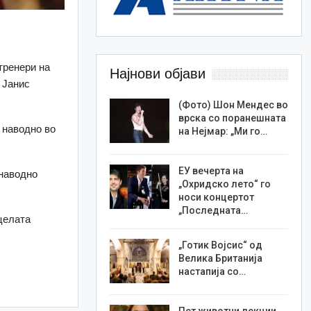
тренери на
Најнови објави
 Јанис
(Фото) Шон Мендес во
врска со поранешната
 наводно во
на Нејмар: „Ми го…
ЕУ вечерта на
 наводно
„Охридско лето“ го
носи концертот
„Последната…
 целата
„Готик Војсис“ од
Велика Британија
настапија со…
Пет животни лекции