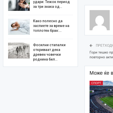
удари: Тежок период
за три знака од…
Како полесно да
заспиете за време на
топлотен бран:…
Фосилни стапалки
ПРЕТХОД
откриваат дека
Гори тешко пр
древен човечки
повторно акт
роднина бил…
Може ќе 
СПОРТ