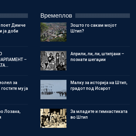
Времеплов
 поет Димче
Зошто го сакам мојот
 ја доби
Штип?
О
Aприли, ли, ли, штипјани –
ПАРЛАМЕНТ –
познати шегаџии
АТА…
молел за
Малку за историја на Штип,
 гостите му ја
градот под Исарот
во Лозана,
Зa младите и гимнастиката
и
во Штип