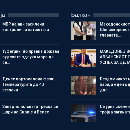
ја
Балкан
МВР најави засилени
Македонскиот
контроли на патиштата
Шипинкаровски
главната…
Туфегџиќ: Во правна држава
МАКЕДОНЕЦ В
судските одлуки мора да
АЛБАНСКИОТ 
се…
УСПЕХ ЗА ЦЕЛ
Денес портокалова фаза:
Бездомникот 
Температурите до 40
пари, а еден од
степени
дал…
Западнонилската треска се
Се урна скеле 
шири во Скопје и Велес
тројца загинат