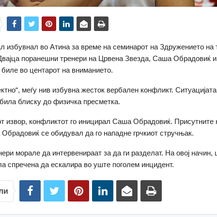
л избувнал во Атина за време на семинарот на Здружението на 
Двајца поранешни тренери на Црвена Звезда, Саша Обрадовиќ и
биле во центарот на вниманието.
ктно“, меѓу нив избувна жесток вербален конфликт. Ситуацијата
била блиску до физичка пресметка.
т извор, конфликтот го иницирал Саша Обрадовиќ. Присутните
 Обрадовиќ се обидувал да го нападне грчкиот стручњак.
нери морале да интервенираат за да ги разделат. На овој начин,
ла спречена да ескалира во уште поголем инцидент.
ли