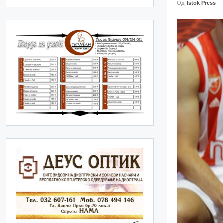
Од
Istok Press