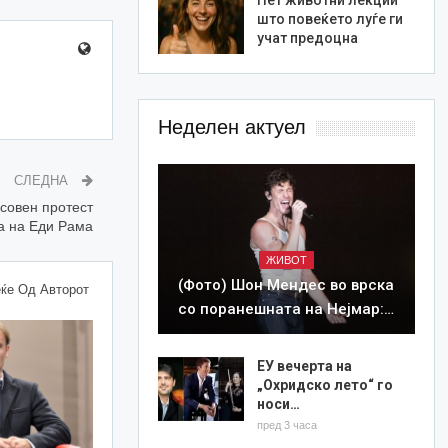
што повеќето луѓе ги
учат предоцна
Неделен актуел
СЛЕДНА
совен протест
а на Еди Рама
ЖИВОТ
(Фото) Шон Мендес во врска
ќе Од Авторот
со поранешната на Нејмар:…
ЕУ вечерта на
„Охридско лето“ го
носи…
пред 3 часа