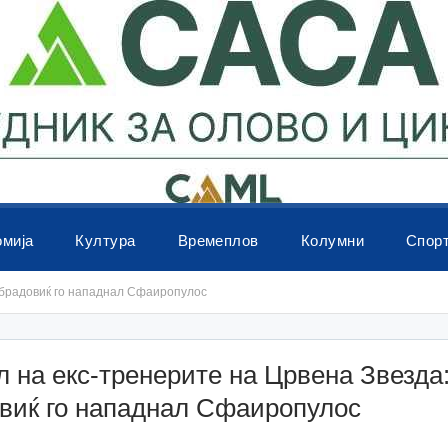
омија
Култура
Времеплов
Колумни
Спор
Обрадовиќ го нападнал Сфаиропулос
 на екс-тренерите на Црвена Звезда
виќ го нападнал Сфаиропулос