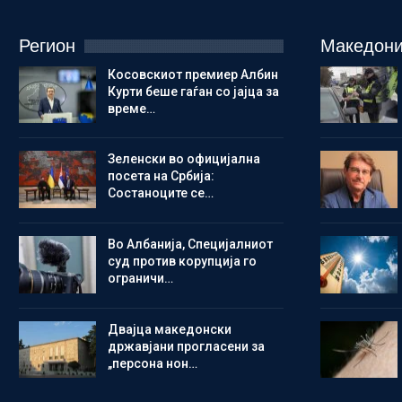
Регион
Македони
Косовскиот премиер Албин
Курти беше гаѓан со јајца за
време…
Зеленски во официјална
посета на Србија:
Состаноците се…
Во Албанија, Специјалниот
суд против корупција го
ограничи…
Двајца македонски
државјани прогласени за
„персона нон…