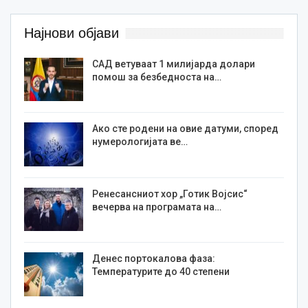
Најнови објави
САД ветуваат 1 милијарда долари
помош за безбедноста на…
Ако сте родени на овие датуми, според
нумерологијата ве…
Ренесансниот хор „Готик Војсис“
вечерва на програмата на…
Денес портокалова фаза:
Температурите до 40 степени