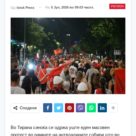
РЕГИОН
На
5 Јул, 2026 во 09:03 часот.
Од
Istok Press
Сподели
Во Тирана синоќа се одржа уште еден масовен
протест во рамките на антвладините собири што во