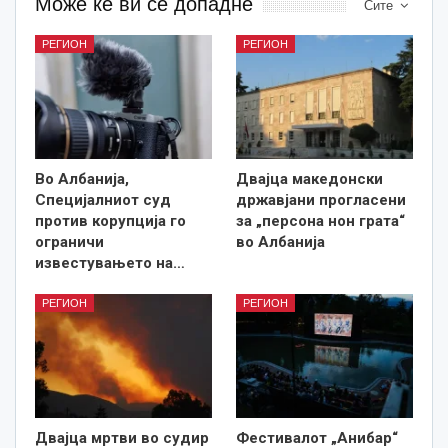
Може ќе ви се допадне
Сите
РЕГИОН
РЕГИОН
Во Албанија,
Двајца македонски
Специјалниот суд
државјани прогласени
против корупција го
за „персона нон грата“
ограничи
во Албанија
известувањето на…
РЕГИОН
РЕГИОН
Двајца мртви во судир
Фестивалот „Анибар“