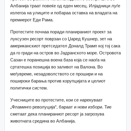
Албанија траат повеќе од еден месец. Илјадници луѓе
излегоа на улиците и побараа оставка на владата на
премиерот Еди Рама.
Протестите почнаа поради планираниот проект за
луксузен ресорт поврзан со Џаред Кушнер, зет на
американскиот претседател Доналд Трамп кој тој сака
да го гради на остров во Јадранското море. Oстровота
Сазан е поранешна воена база која се наоѓа на
сртатешка позиција во заливот на Валона. Во
меѓувреме, незадоволството се прошири и на
пошироки барања против корупцијата и целиот
политички систем.
Учесниците во протестите, кои се нарекуваат
„Фламинго револуција“, бараат и нови избори. Тие
сметаат дека планираниот ресорт ја загрозува
животната средина во Албанија.