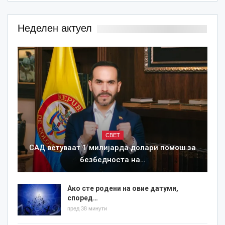
Неделен актуел
СВЕТ
САД ветуваат 1 милијарда долари помош за
безбедноста на…
Ако сте родени на овие датуми,
според…
пред 38 минути