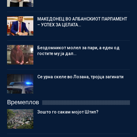
МАКЕДОНЕЦ ВО АЛБАНСКИОТ ПАРЛАМЕНТ
– УСПЕХ ЗА ЦЕЛАТА…
Бездомникот молел за пари, а еден од
гостите му ја дал…
Се урна скеле во Лозана, тројца загинати
Времеплов
Зошто го сакам мојот Штип?