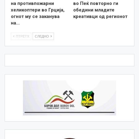
на противпожарни
во Пеќ повторно ги
хеликоптери во Грција,
обедини младите
огнот му се заканува
креативци од регионот
на…
ПТРЕТХ
СЛЕДНО