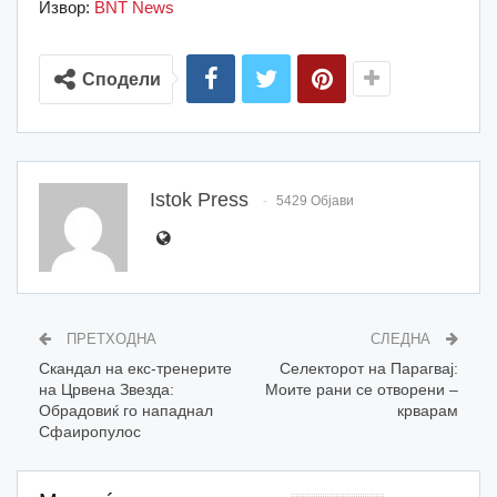
Извор:
BNT News
Сподели
Istok Press
5429 Објави
ПРЕТХОДНА
СЛЕДНА
Скандал на екс-тренерите
Селекторот на Парагвај:
на Црвена Звезда:
Моите рани се отворени –
Обрадовиќ го нападнал
крварам
Сфаиропулос