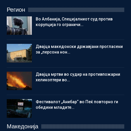
Регион
Во Албанија, Специјалниот суд против
корупција го ограничи…
Двајца македонски државјани прогласени
за „персона нон…
Двајца мртви во судир на противпожарни
хеликоптери во…
Фестивалот „Анибар“ во Пеќ повторно ги
обедини младите…
Македонија