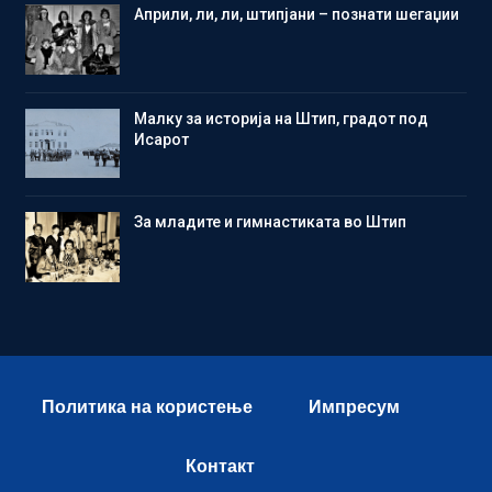
Aприли, ли, ли, штипјани – познати шегаџии
Малку за историја на Штип, градот под
Исарот
Зa младите и гимнастиката во Штип
Политика на користење
Импресум
Контакт