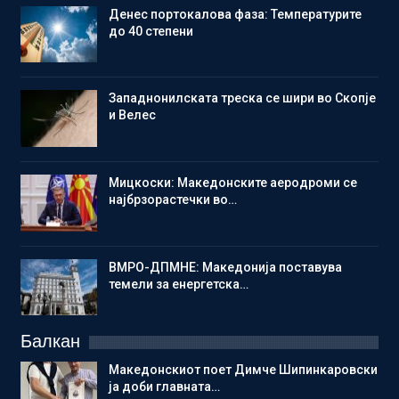
Денес портокалова фаза: Температурите
до 40 степени
Западнонилската треска се шири во Скопје
и Велес
Мицкоски: Македонските аеродроми се
најбрзорастечки во…
ВМРО-ДПМНЕ: Македонија поставува
темели за енергетска…
Балкан
Македонскиот поет Димче Шипинкаровски
ја доби главната…