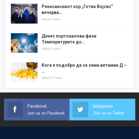
Ренесансниот хор „Готик Војсис“
вечерва…
пред 2 часа
Денес портокалова фаза:
Температурите до…
пред 4 часа
Кога е подобро да се зема витамин Д –
…
пред 13 часа
Facebook
Istokpress
Join us on Facebook
Join us on Twitter