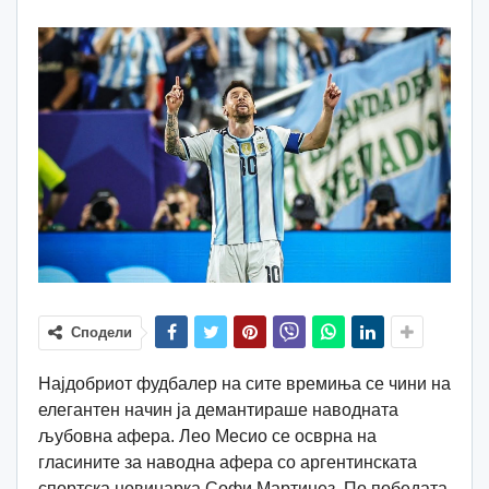
Сподели
Најдобриот фудбалер на сите времиња се чини на
елегантен начин ја демантираше наводната
љубовна афера. Лео Месио се осврна на
гласините за наводна афера со аргентинската
спортска новинарка Софи Мартинез. По победата