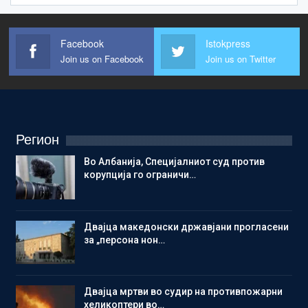
Facebook
Istokpress
Join us on Facebook
Join us on Twitter
Регион
Во Албанија, Специјалниот суд против
корупција го ограничи…
Двајца македонски државјани прогласени
за „персона нон…
Двајца мртви во судир на противпожарни
хеликоптери во…