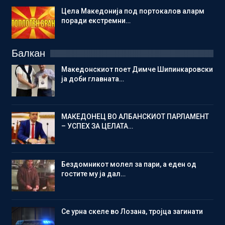
Цела Македонија под портокалов аларм
поради екстремни…
Балкан
Македонскиот поет Димче Шипинкаровски
ја доби главната…
МАКЕДОНЕЦ ВО АЛБАНСКИОТ ПАРЛАМЕНТ
– УСПЕХ ЗА ЦЕЛАТА…
Бездомникот молел за пари, а еден од
гостите му ја дал…
Се урна скеле во Лозана, тројца загинати