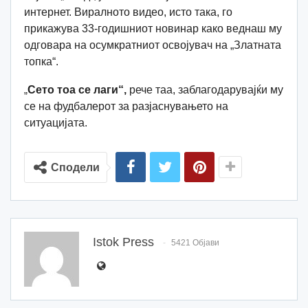
интернет. Виралното видео, исто така, го
прикажува 33-годишниот новинар како веднаш му
одговара на осумкратниот освојувач на „Златната
топка“.
„
Сето тоа се лаги“,
рече таа, заблагодарувајќи му
се на фудбалерот за разјаснувањето на
ситуацијата.
Сподели
Istok Press
5421 Објави