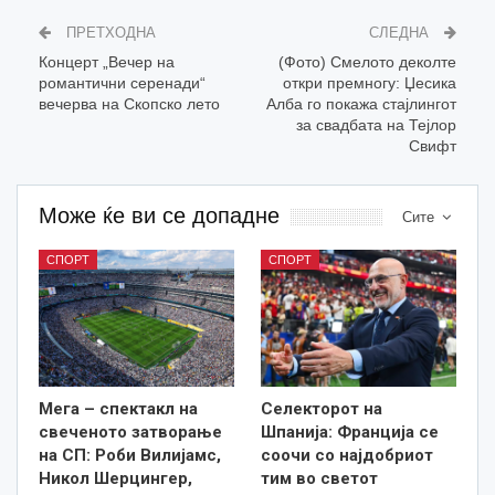
ПРЕТХОДНА
СЛЕДНА
Концерт „Вечер на
(Фото) Смелото деколте
романтични серенади“
откри премногу: Џесика
вечерва на Скопско лето
Алба го покажа стајлингот
за свадбата на Тејлор
Свифт
Може ќе ви се допадне
Сите
СПОРТ
СПОРТ
Мега – спектакл на
Селекторот на
свеченото затворање
Шпанија: Франција се
на СП: Роби Вилијамс,
соочи со најдобриот
Никол Шерцингер,
тим во светот