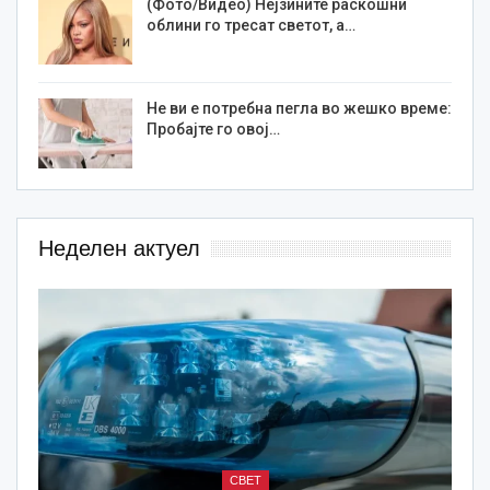
(Фото/Видео) Нејзините раскошни
облини го тресат светот, а…
Не ви е потребна пегла во жешко време:
Пробајте го овој…
Неделен актуел
СВЕТ