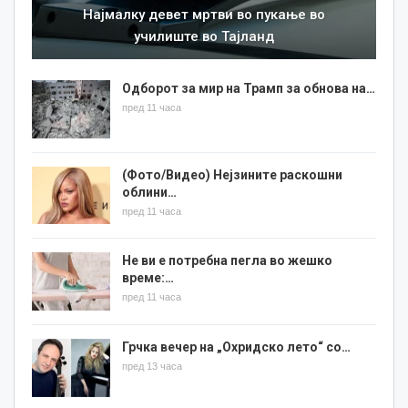
Најмалку девет мртви во пукање во
училиште во Тајланд
Одборот за мир на Трамп за обнова на…
пред 11 часа
(Фото/Видео) Нејзините раскошни
облини…
пред 11 часа
Не ви е потребна пегла во жешко
време:…
пред 11 часа
Грчка вечер на „Охридско лето“ со…
пред 13 часа