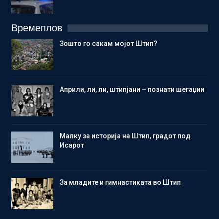
Времеплов
Зошто го сакам мојот Штип?
Aприли, ли, ли, штипјани – познати шегаџии
Малку за историја на Штип, градот под
Исарот
Зa младите и гимнастиката во Штип