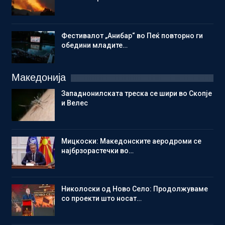
Фестивалот „Анибар“ во Пеќ повторно ги
обедини младите…
Македонија
Западнонилската треска се шири во Скопје
и Велес
Мицкоски: Македонските аеродроми се
најбрзорастечки во…
Николоски од Ново Село: Продолжуваме
со проекти што носат…