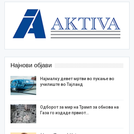
Најнови објави
Најмалку девет мртви во пукање во
училиште во Тајланд
Одборот за мир на Трамп за обнова на
Газа го издаде првиот…