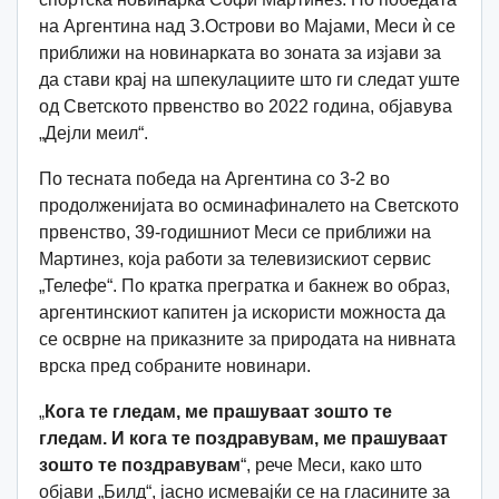
на Аргентина над З.Острови во Мајами, Меси ѝ се
приближи на новинарката во зоната за изјави за
да стави крај на шпекулациите што ги следат уште
од Светското првенство во 2022 година, објавува
„Дејли меил“.
По тесната победа на Аргентина со 3-2 во
продолженијата во осминафиналето на Светското
првенство, 39-годишниот Меси се приближи на
Мартинез, која работи за телевизискиот сервис
„Телефе“. По кратка прегратка и бакнеж во образ,
аргентинскиот капитен ја искористи можноста да
се осврне на приказните за природата на нивната
врска пред собраните новинари.
„
Кога те гледам, ме прашуваат зошто те
гледам. И кога те поздравувам, ме прашуваат
зошто те поздравувам
“, рече Меси, како што
објави „Билд“, јасно исмевајќи се на гласините за