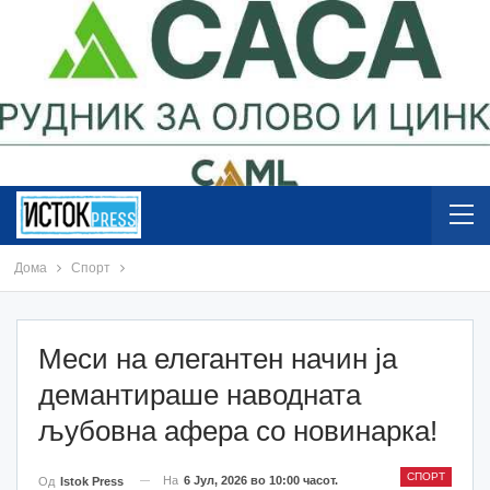
Дома
Спорт
Меси на елегантен начин ја
демантираше наводната
љубовна афера со новинарка!
СПОРТ
На
6 Јул, 2026 во 10:00 часот.
Од
Istok Press