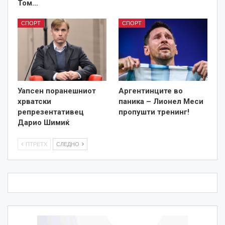
Том…
СПОРТ
СПОРТ
Уапсен поранешниот
Аргентинците во
хрватски
паника – Лионел Меси
репрезентативец
пропушти тренинг!
Дарио Шимиќ
ПТРЕТХ
СЛЕДНО