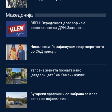
Македонија
ВЛЕН: Охридскиот договор не е
сопственост на ДУИ, Законот…
Николоски: Го зајакнуваме партнерството
со САД преку…
Уапсена жената позната како
„газдарицата“ на Камени кукли:…
Бугарски пратеници со забрана за влез
сепак се појавиле во…