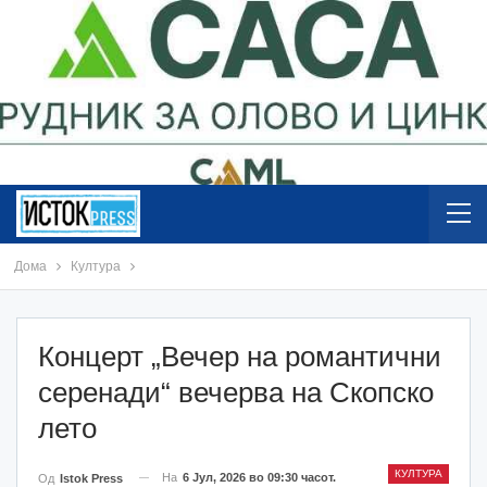
Дома
Култура
Концерт „Вечер на романтични
серенади“ вечерва на Скопско
лето
КУЛТУРА
На
6 Јул, 2026 во 09:30 часот.
Од
Istok Press