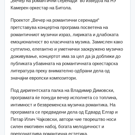
„Вечер на романтични серенади“ во изведба на НУ
Камерен оркестар на Битола.
Проектот „Вечер на романтични серенади“
претставува концертна програма посветена на
романтичниот музички израз, лириката и длабоката
емоционалност во класичната музика. Замислен како
суптилно, елегантно и уметнички заокружено музичко
доживување, концертот има за цел да ја доближи до
публиката убавината на романтичната оркестарска
литература преку внимателно одбрани дела од
значајни европски композитори.
Под диригентската палка на Владимир Димовски,
програмата ќе понуди вечер исполнета со топлина,
интимност и безвременска музичка романтика. На
програмата се предвидени дела од Едвард Елгар и
Петар Илич Чајковски, автори чие творештво носи
силен емотивен набој, богата мелодичност и
препознатлива романтична естетика.