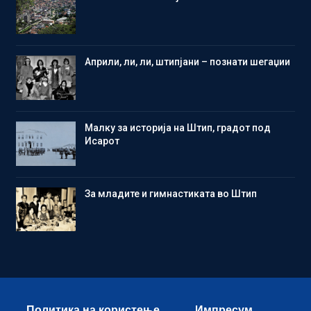
Aприли, ли, ли, штипјани – познати шегаџии
Малку за историја на Штип, градот под
Исарот
Зa младите и гимнастиката во Штип
Политика на користење
Импресум