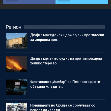
Регион
Двајца македонски државјани прогласени
за „персона нон…
Двајца мртви во судир на противпожарни
хеликоптери во…
Фестивалот „Анибар“ во Пеќ повторно ги
обедини младите…
Новинарите во Србија се соочуваат со
рекордни напади,…