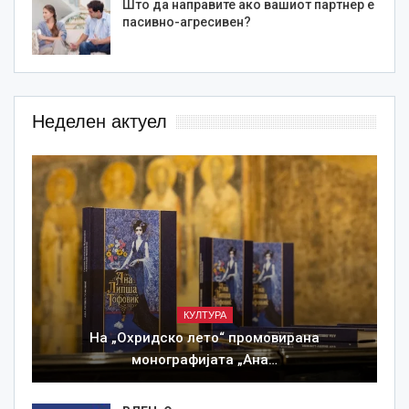
Што да направите ако вашиот партнер е
пасивно-агресивен?
Неделен актуел
КУЛТУРА
На „Охридско лето“ промовирана
монографијата „Ана…