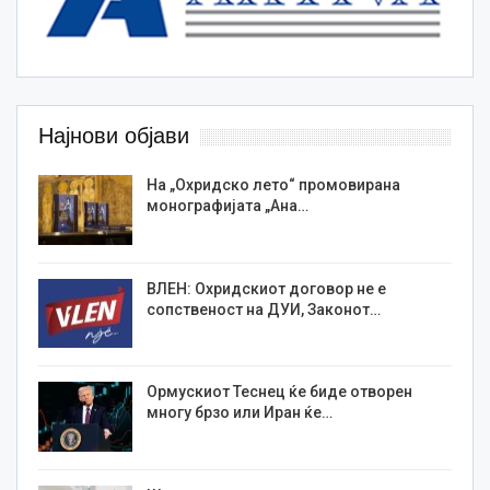
Најнови објави
На „Охридско лето“ промовирана
монографијата „Ана…
ВЛЕН: Охридскиот договор не е
сопственост на ДУИ, Законот…
Ормускиот Теснец ќе биде отворен
многу брзо или Иран ќе…