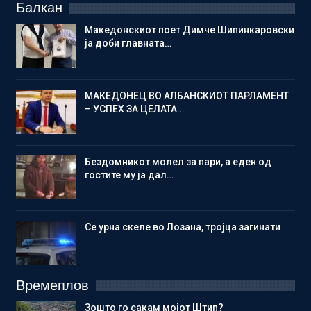
Балкан
Македонскиот поет Димче Шипинкаровски
ја доби главната…
МАКЕДОНЕЦ ВО АЛБАНСКИОТ ПАРЛАМЕНТ
– УСПЕХ ЗА ЦЕЛАТА…
Бездомникот молел за пари, а еден од
гостите му ја дал…
Се урна скеле во Лозана, тројца загинати
Времеплов
Зошто го сакам мојот Штип?