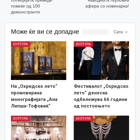
полицијата приведе
наводната љубовна
повеќе од 100
афера со новинарка!
демонстранти
Може ќе ви се допадне
Сите
КУЛТУРА
КУЛТУРА
На „Охридско лето“
Фестивалот „Охридско
промовирана
лето“ денеска
монографијата „Ана
одбележува 66 години
Липша-Тофовиќ“
од постоењето
КУЛТУРА
КУЛТУРА