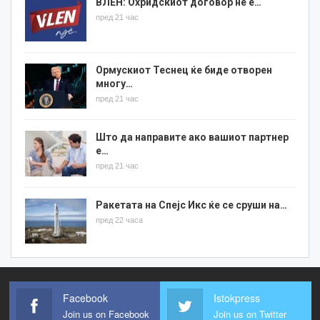
ВЛЕН: Охридскиот договор не е…
пред 21 час
Ормускиот Теснец ќе биде отворен
многу…
пред 21 час
Што да направите ако вашиот партнер
е…
пред 21 час
Ракетата на Спејс Икс ќе се сруши на…
пред 22 часа
Facebook
Istokpress
Join us on Facebook
Join us on Twitter