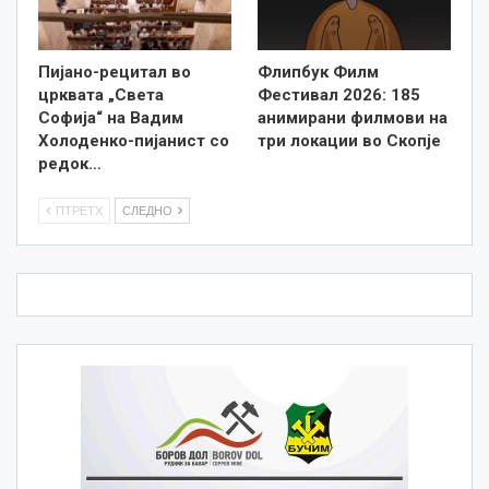
Пијано-рецитал во
Флипбук Филм
црквата „Света
Фестивал 2026: 185
Софија“ на Вадим
анимирани филмови на
Холоденко-пијанист со
три локации во Скопје
редок…
ПТРЕТХ
СЛЕДНО