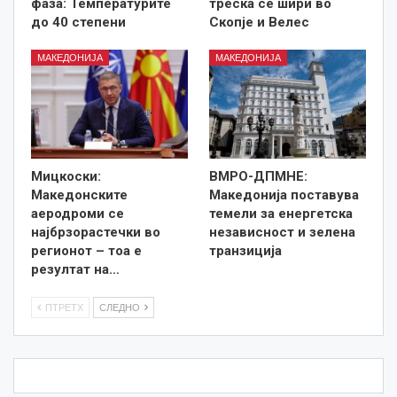
фаза: Температурите
треска се шири во
до 40 степени
Скопје и Велес
МАКЕДОНИЈА
МАКЕДОНИЈА
Мицкоски:
ВМРО-ДПМНЕ:
Македонските
Македонија поставува
аеродроми се
темели за енергетска
најбрзорастечки во
независност и зелена
регионот – тоа е
транзиција
резултат на…
ПТРЕТХ
СЛЕДНО