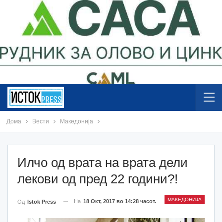
Дома
Вести
Македонија
Илчо од врата на врата дели
лекови од пред 22 години?!
МАКЕДОНИЈА
На
18 Окт, 2017 во 14:28 часот.
Од
Istok Press