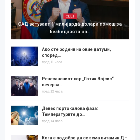
СВЕТ
САД ветуваат 1 милијарда долари помош за
безбедноста на…
Ако сте родени на овие датуми,
според…
пред 11 часа
Ренесансниот хор „Готик Војсис“
вечерва…
пред 12 часа
Денес портокалова фаза:
Температурите до…
пред 14 часа
Кога е подобро да се зема витамин Д –