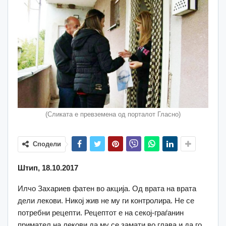
(Сликата е превземена од порталот Гласно)
Сподели
Штип, 18.10.2017
Илчо Захариев фатен во акција. Од врата на врата
дели лекови. Никој жив не му ги контролира. Не се
потребни рецепти. Рецептот е на секој-граѓанин
примател на лекови да му се замати во глава и да го