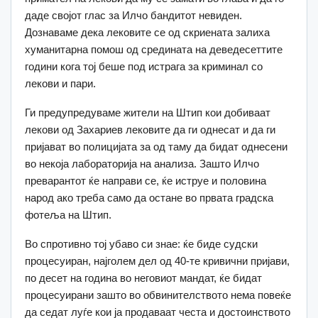
даде својот глас за Илчо бандитот невиден.
Дознаваме дека лековите се од скриената залиха
хуманитарна помош од средината на деведесеттите
години кога тој беше под истрага за криминал со
лекови и пари.
Ги предупредуваме жители на Штип кои добиваат
лекови од Захариев лековите да ги однесат и да ги
пријават во полицијата за од таму да бидат однесени
во некоја лабораторија на анализа. Зашто Илчо
преварантот ќе направи се, ќе иструе и половина
народ ако треба само да остане во првата градска
фотеља на Штип.
Во спротивно тој убаво си знае: ќе биде судски
процесуиран, најголем дел од 40-те кривични пријави,
по десет на година во неговиот мандат, ќе бидат
процесуирани зашто во обвинителството нема повеќе
да седат луѓе кои ја продаваат честа и достоинството