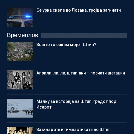
Се урна скеле во Лозана, тројца загинати
Времеплов
Зошто го сакам мојот Штип?
Aприли, ли, ли, штипјани – познати шегаџии
Малку за историја на Штип, градот под
Исарот
Зa младите и гимнастиката во Штип