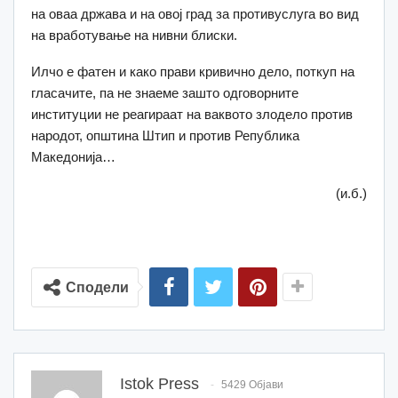
на оваа држава и на овој град за противуслуга во вид
на вработување на нивни блиски.
Илчо е фатен и како прави кривично дело, поткуп на
гласачите, па не знаеме зашто одговорните
институции не реагираат на ваквото злодело против
народот, општина Штип и против Република
Македонија…
(и.б.)
Сподели
Istok Press
5429 Објави