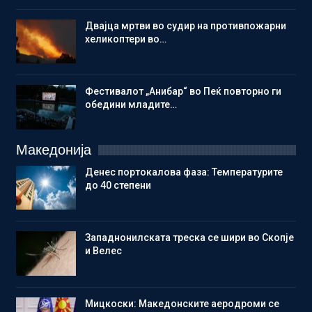
Двајца мртви во судир на противпожарни
хеликоптери во…
Фестивалот „Анибар“ во Пеќ повторно ги
обедини младите…
Македонија
Денес портокалова фаза: Температурите
до 40 степени
Западнонилската треска се шири во Скопје
и Велес
Мицкоски: Македонските аеродроми се