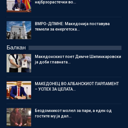
најбрзорастечки во…
ВМРО-ДПМНЕ: Македонија поставува
темели за енергетска…
Балкан
Македонскиот поет Димче Шипинкаровски
ја доби главната…
МАКЕДОНЕЦ ВО АЛБАНСКИОТ ПАРЛАМЕНТ
– УСПЕХ ЗА ЦЕЛАТА…
Бездомникот молел за пари, а еден од
гостите му ја дал…