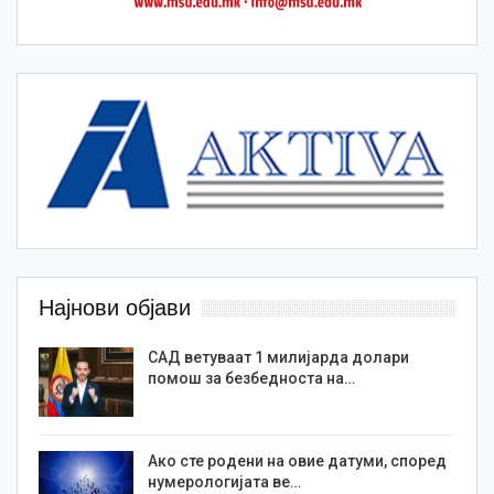
Најнови објави
САД ветуваат 1 милијарда долари
помош за безбедноста на…
Ако сте родени на овие датуми, според
нумерологијата ве…