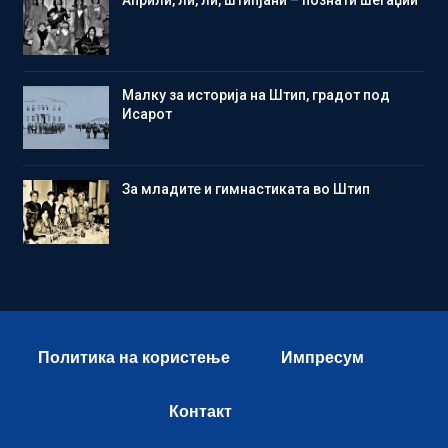
Aприли, ли, ли, штипјани – познати шегаџии
Малку за историја на Штип, градот под
Исарот
Зa младите и гимнастиката во Штип
Политика на користење
Импресум
Контакт