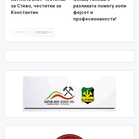
за Стево, честитки за
разликата помегу копи
Константин
фејсот и
професионаноста!
ПТРЕТХ
СЛЕДНО