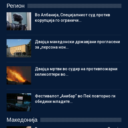
Регион
Во Албанија, Специјалниот суд против
корупција го ограничи…
Двајца македонски државјани прогласени
за „персона нон…
Двајца мртви во судир на противпожарни
хеликоптери во…
Фестивалот „Анибар“ во Пеќ повторно ги
обедини младите…
Македонија