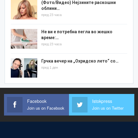
(Фото/Видео) Нејзините раскошни
облини…
пред 23 часа
Не ви е потребна пегла во жешко
време:…
пред 23 часа
Грчка вечер на „Охридско лето“ со…
пред 1 ден
Facebook
Istokpress
Join us on Facebook
Join us on Twitter