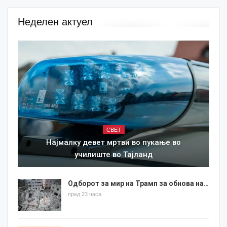
Неделен актуел
СВЕТ
Најмалку девет мртви во пукање во
училиште во Тајланд
Одборот за мир на Трамп за обнова на…
пред 23 часа