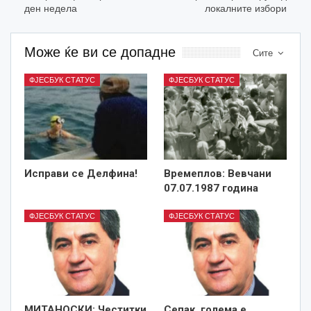
ден недела
локалните избори
Може ќе ви се допадне
Сите
ФЈЕСБУК СТАТУС
ФЈЕСБУК СТАТУС
Исправи се Делфина!
Времеплов: Вевчани
07.07.1987 година
ФЈЕСБУК СТАТУС
ФЈЕСБУК СТАТУС
MИТАНОСКИ: Честитки
Сепак, голема е