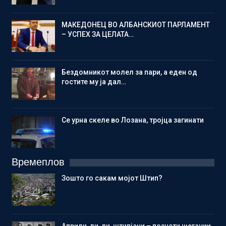
МАКЕДОНЕЦ ВО АЛБАНСКИОТ ПАРЛАМЕНТ
– УСПЕХ ЗА ЦЕЛАТА…
Бездомникот молел за пари, а еден од
гостите му ја дал…
Се урна скеле во Лозана, тројца загинати
Времеплов
Зошто го сакам мојот Штип?