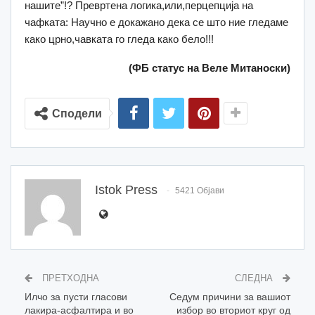
нашите”!? Превртена логика,или,перцепција на
чафката: Научно е докажано дека се што ние гледаме
како црно,чавката го гледа како бело!!!
(ФБ статус на Веле Митаноски)
Сподели
Istok Press
5421 Објави
ПРЕТХОДНА
СЛЕДНА
Илчо за пусти гласови
Седум причини за вашиот
лакира-асфалтира и во
избор во вториот круг од