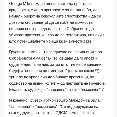
George Mikes: Еден од начините да престане
крадењето, е да го прогласите за легално! За, да се
намали бројот на сексуалните злосторства – да се
дозволи силувањето! Да се избегне можноста,
силеџии повторно да влезат во Собранието да
убиваат пратеници – тоа да се легализира, на начин
што потенцијалните убијци ќе ги амнестирате!
Груевски нема ништо заедничко со насилниците во
Собранието! Ама,сепак, тој се дава да го апсат и
судат – него, а не нив, затоа што тие не се виновни,
бидејќи “понесени од емоциите” (не кажа какви !?),
тргнале во крвав пир да убиваат пратеници, во
содејство на нивни колеги – од партијата на Груевски.
Ела, сега, суди кој е “запрашен”, а кој – “помрачен”!?
И конечно:Груевски откри зошто Македонија била
“запрашена” и “помрачена”: “Се додворувавме на
некои други, по теркот на СДСМ, ама не казнија