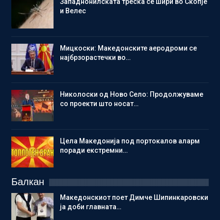
Западнонилската треска се шири во Скопје
и Велес
Мицкоски: Македонските аеродроми се
најбрзорастечки во…
Николоски од Ново Село: Продолжуваме
со проекти што носат…
Цела Македонија под портокалов аларм
поради екстремни…
Балкан
Македонскиот поет Димче Шипинкаровски
ја доби главната…