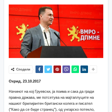
Сподели
Охрид, 23.10.2017
Начинот на кој Груевски, ја поима и сака да гради
правна држава, ме потсетува на мајтаплуците на
нашиот брилијантен британски колега и писател
(“Како да се биде странец”), од унгарско потекло,