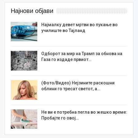
Најнови објави
Најмалку девет мртви во пукање во
училиште во Тајланд
Одборот за мир на Трамп за обнова на
Газа го издаде првиот…
(Фото/Видео) Нејзините раскошни
облини го тресат светот, а…
Не ви е потребна пегла во жешко време:
Пробајте го овој…