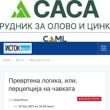
Дома
Вести
Фјесбук статус
Превртена логика, или,
перцепција на чавката
ФЈЕСБУК СТАТУС
Од
Istok Press
На
23 Окт, 2017 во 10:29 часот.