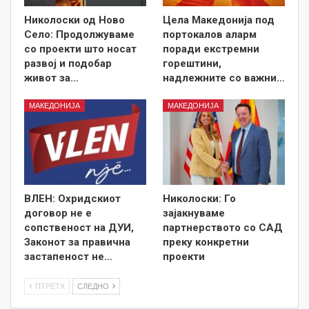
Николоски од Ново
Цела Македонија под
Село: Продолжуваме
портокалов аларм
со проекти што носат
поради екстремни
развој и подобар
горештини,
живот за…
надлежните со важни…
МАКЕДОНИЈА
МАКЕДОНИЈА
ВЛЕН: Охридскиот
Николоски: Го
договор не е
зајакнуваме
сопственост на ДУИ,
партнерството со САД
Законот за правична
преку конкретни
застапеност не…
проекти
ПТРЕТХ
СЛЕДНО