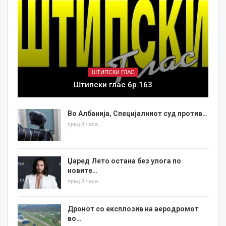
ШТИПСКИ ГЛАС
Штипски глас бр.163
Во Албанија, Специјалниот суд против…
пред 8 часа
Џаред Лето остана без улога по
новите…
пред 8 часа
Дронот со експлозив на аеродромот
во…