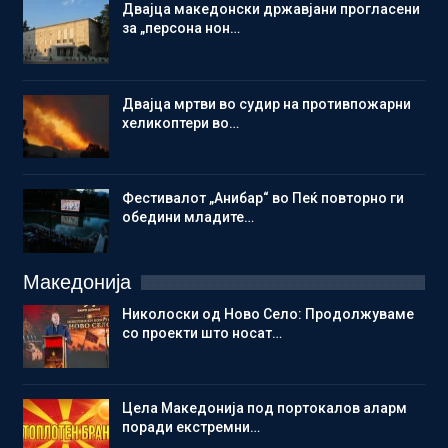
Двајца македонски државјани прогласени
за „персона нон…
Двајца мртви во судир на противпожарни
хеликоптери во…
Фестивалот „Анибар“ во Пеќ повторно ги
обедини младите…
Македонија
Николоски од Ново Село: Продолжуваме
со проекти што носат…
Цела Македонија под портокалов аларм
поради екстремни…