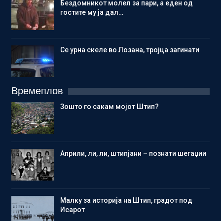
Бездомникот молел за пари, а еден од
гостите му ја дал…
Се урна скеле во Лозана, тројца загинати
Времеплов
Зошто го сакам мојот Штип?
Aприли, ли, ли, штипјани – познати шегаџии
Малку за историја на Штип, градот под
Исарот