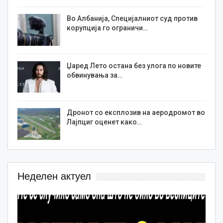
Во Албанија, Специјалниот суд против
корупција го ограничи…
Џаред Лето остана без улога по новите
обвинувања за…
Дронот со експлозив на аеродромот во
Лајпциг оценет како…
Неделен актуел