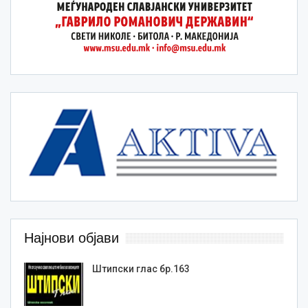
Најнови објави
Штипски глас бр.163