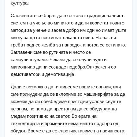
култура.
Словенците се борат да го остават традиционалниот
систем на учење во минатото и да ги користат новите
методи за учење и засега добро им оди но имаат уште
многу за да го постигнат саканото ниво. На нас ни
треба пред се желба за напредок а потоа се останато.
Заглавени сме во рутината и често се
самоуништуваме. Чекаме да се случи чудо и
магионичар да ни создаде подобро.Опкружени со
демотиватори и демотивација
Дали е возможно да ги живееме нашите сонови, или
сме принудени да се вклопиме во машинеријата за да
можеме да си обезбедиме пристојни услови сеуште
не знам, но нема да престанам да се обидувам да
гледам позитивно на светот. Во ерата на
технологијата и промените нема ништо подобро од
обидот. Време е да се спротивставиме на пасивноста.