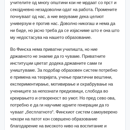
учителите од многу општини кои не мрдаат со прст и
секојдневно незадоволни одат на работа. Промените
почнуваат од нас, а ние веруваме дека целиот
универзум е против нас. Доволно никогаш и нема да
ни биде, но јасно треба да се изјасниме што е она што
му недостасува на нашето образование.
Во Финска нема приватни училишта, но ние
државното не знаеме да го чуваме. Приватните
институции цветат додека државните сами ги
уништуваме. За подобар образовен систем потребно
е примена на теоријата, учење практични вештини,
експериментирање, мотивирање и охрабрување на
учениците за непознати предизвици, слобода во
креирањето и отвореност во умот. Но пред сево ова,
потребно е да ги научиме идните генерации да го
чуваат „бесплатното“. Финскиот систем самоуверено
чекори на патот кон совршено образование
благодарение на високото ниво на воспитание и