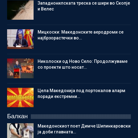
Западнонилската треска се шири во Скопје
и Велес
Мицкоски: Македонските аеродроми се
најбрзорастечки во…
Николоски од Ново Село: Продолжуваме
со проекти што носат…
Цела Македонија под портокалов аларм
поради екстремни…
Балкан
Македонскиот поет Димче Шипинкаровски
ја доби главната…