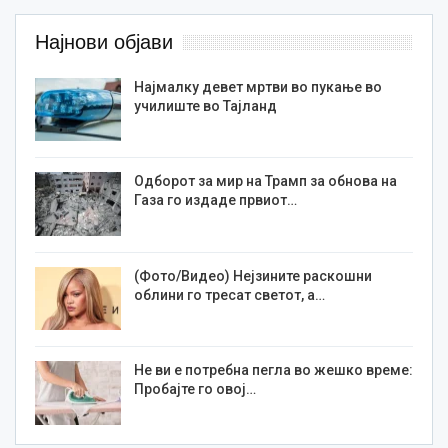
Најнови објави
Најмалку девет мртви во пукање во
училиште во Тајланд
Одборот за мир на Трамп за обнова на
Газа го издаде првиот…
(Фото/Видео) Нејзините раскошни
облини го тресат светот, а…
Не ви е потребна пегла во жешко време:
Пробајте го овој…