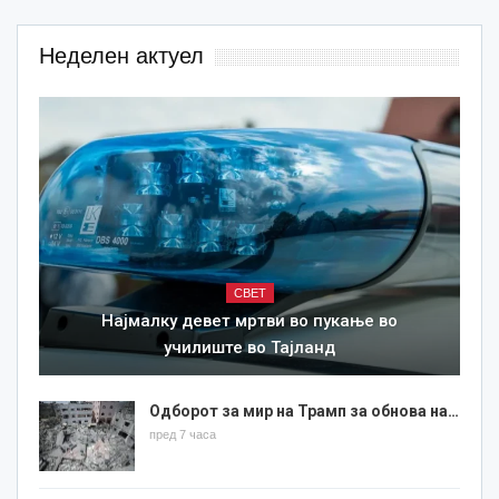
Неделен актуел
СВЕТ
Најмалку девет мртви во пукање во
училиште во Тајланд
Одборот за мир на Трамп за обнова на…
пред 7 часа