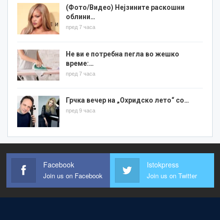
(Фото/Видео) Нејзините раскошни
облини…
пред 7 часа
Не ви е потребна пегла во жешко
време:…
пред 7 часа
Грчка вечер на „Охридско лето“ со…
пред 9 часа
Facebook
Istokpress
Join us on Facebook
Join us on Twitter