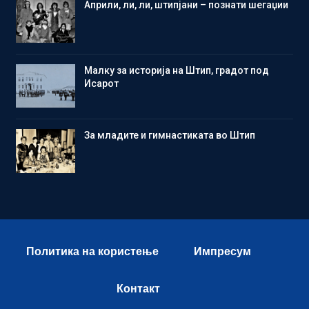
Aприли, ли, ли, штипјани – познати шегаџии
Малку за историја на Штип, градот под
Исарот
Зa младите и гимнастиката во Штип
Политика на користење
Импресум
Контакт