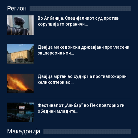
Регион
Во Албанија, Специјалниот суд против
корупција го ограничи…
Двајца македонски државјани прогласени
за „персона нон…
Двајца мртви во судир на противпожарни
хеликоптери во…
Фестивалот „Анибар“ во Пеќ повторно ги
обедини младите…
Македонија