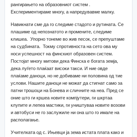
рангирањето на образовниот систем .
Експериментираме многу, а напредувавме малку.
Навикнати сме да го следиме стадото и рутината. Се
плашиме од непознатото и промените, следиме
клишеа. Упорно тонеме во жив песок, се препуштаме
на судбината. Токму спротивноста на сето ова му
носи успешност на финскиот образовен систем.
Постојат многу митови дека Финска е богата земја,
дека луѓето плаќаат високи такси. И ние овде
плаќаме даноци, но не добиваме ни половина од тие
услови. Нашите даноци не можат да стигнат само за
патни трошоци на Бонева и сличните на неа. Пред се
оние што ги кршеа новите компјутери, ги шкртаа
клупите и лепеа мастики, ги уништуваа новите возови
и автобуси не го заслужиле ни она што го имале на
располагање.
Учителката од с. Ињевци ја зема истата плата како и