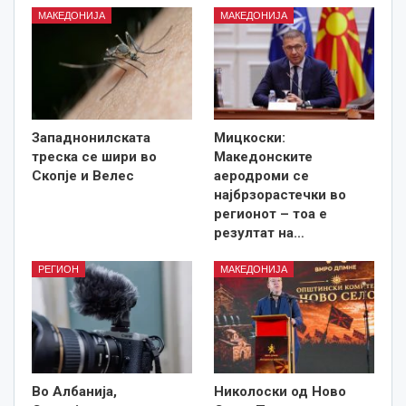
МАКЕДОНИЈА
МАКЕДОНИЈА
Западнонилската
Мицкоски:
треска се шири во
Македонските
Скопје и Велес
аеродроми се
најбрзорастечки во
регионот – тоа е
резултат на…
РЕГИОН
МАКЕДОНИЈА
Во Албанија,
Николоски од Ново