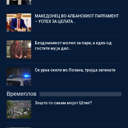
МАКЕДОНЕЦ ВО АЛБАНСКИОТ ПАРЛАМЕНТ
– УСПЕХ ЗА ЦЕЛАТА…
Бездомникот молел за пари, а еден од
гостите му ја дал…
Се урна скеле во Лозана, тројца загинати
Времеплов
Зошто го сакам мојот Штип?