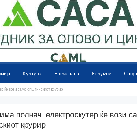
омија
Култура
Времеплов
Колумни
Спор
ер ќе вози само општинскиот крурир
има полнач, електроскутер ќе вози с
скиот крурир