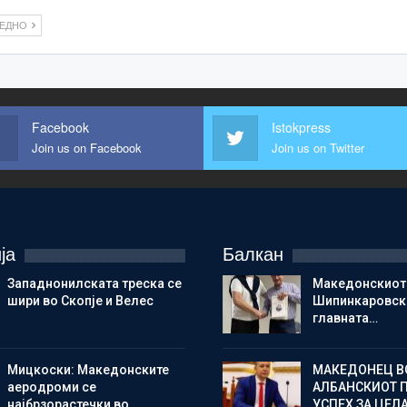
ЛЕДНО
Facebook
Istokpress
Join us on Facebook
Join us on Twitter
ја
Балкан
Западнонилската треска се
Македонскиот
шири во Скопје и Велес
Шипинкаровски
главната…
Мицкоски: Македонските
МАКЕДОНЕЦ В
аеродроми се
АЛБАНСКИОТ 
најбрзорастечки во…
УСПЕХ ЗА ЦЕЛ