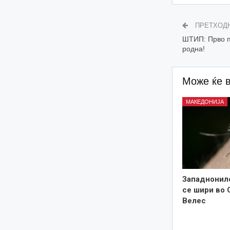
ПРЕТХОД
ШТИП: Прво п
родна!
Може ќе 
МАКЕДОНИЈА
Западнонил
се шири во 
Велес