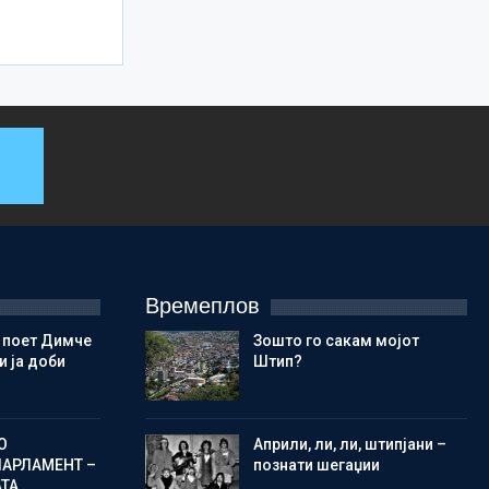
Времеплов
 поет Димче
Зошто го сакам мојот
 ја доби
Штип?
О
Aприли, ли, ли, штипјани –
ПАРЛАМЕНТ –
познати шегаџии
АТА…