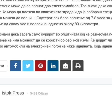
емено може да се полнат два електромобила. Тоа значи дека а
 ќе мора да влезеш во општиската зграда и да ја побараш спец
да можеш да полниш. Скутерот пак бара полнење од 7-8 часа за 
е од околу час и половина, односно околу 80 километри.
 значи дека засега само курирот во општината кој ќе разнесува 
ење ќе има можност да се користи со овој нов изум. Ќе дојдат ли
ро автомобили на електричен погон ќе каже иднината. Која иднина
ли
Istok Press
5421 Објави