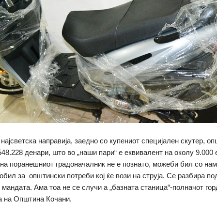
, најсветска направија, заедно со купениот специјален скутер, о
48.228 денари, што во „наши пари“ е еквивалент на околу 9.000 е
 на поранешниот градоначалник не е познато, можеби бил со на
обил за општински потреби кој ќе вози на струја. Се разбира по
 мандата. Ама тоа не се случи а „базната станица“-полначот гор
а на Општина Кочани.