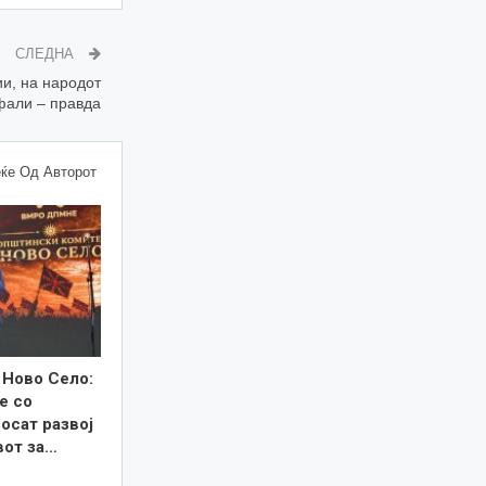
СЛЕДНА
и, на народот
фали – правда
ќе Од Авторот
 Ново Село:
е со
осат развој
вот за…