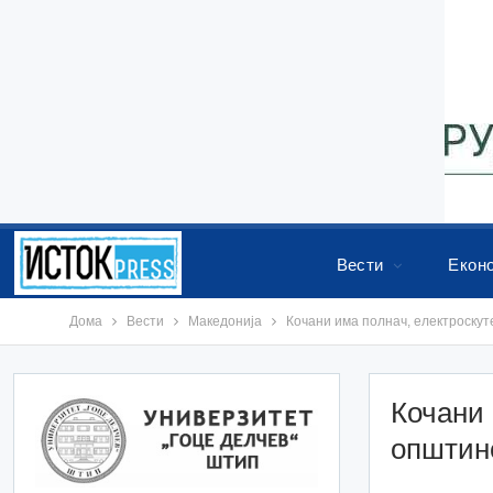
Вести
Екон
Дома
Вести
Македонија
Кочани има полнач, електроскут
Кочани 
општин