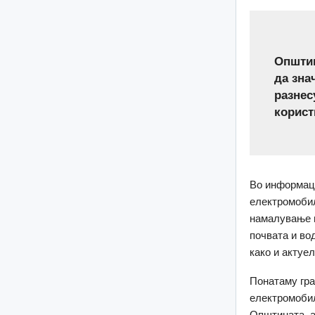
Општин
да зна
разнес
корист
Во информаци
електромобил
намалување н
почвата и во
како и актуе
Понатаму гра
електромобил
Општината, а