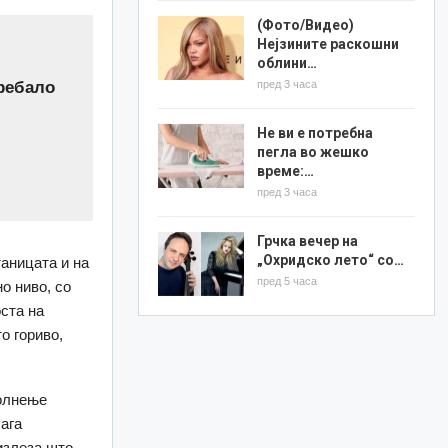
(Фото/Видео)
Нејзините раскошни
облини…
пред 3 часа
требало
Не ви е потребна
пегла во жешко
време:…
пред 3 часа
Грчка вечер на
„Охридско лето“ со…
аницата и на
пред 5 часа
о ниво, со
ста на
о гориво,
полнење
ага
излеза што