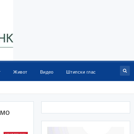
т
Живот
Видео
Штипски глас
амо