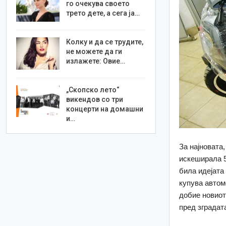
го очекува своето
трето дете, а сега ја…
Колку и да се трудите,
не можете да ги
излажете: Овие…
„Скопско лето“
викендов со три
концерти на домашни
и…
За најновата
искеширала 5
била идејата
купува автом
добие новиот
пред зградат