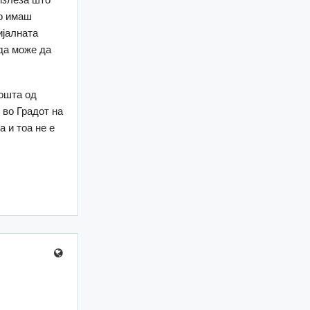
ко имаш
ијалната
да може да
пошта од
 во Градот на
 и тоа не е