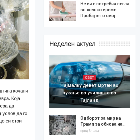
Не ви е потребна пегла
во жешко време:
Пробајте го овој…
Неделен актуел
СВЕТ
Најмалку девет мртви во
пштина кочани
пукање во училиште во
вра. Која
Тајланд
мера да
д услов да го
Одборот за мир на
до си стои
Трамп за обнова на…
пред 3 часа