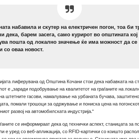
ата набавила и скутер на електричен погон, тоа би 
чи дека, барем засега, само курирот во општината кој
ува пошта од локално значење ќе има можност да се
и со оваа новост.
јата лиферувана од Општина Кочани стои дека набавката на ст
от е „заради подобрување на квалитетот на граѓаните на локалн
а штетните гасови, намалување на урбаната бучава, заштитено
дата, помали трошоци за одржување и пониска цена на погонскот
лниот развој на автомобилската индустрија.“
ѓаните се информираат дека од технички аспект, станицата за 
и е уред со веб-апликација, со RFID-картички со коишто распол
 со кои се овозможува пристап за полнење. Станицата има два 