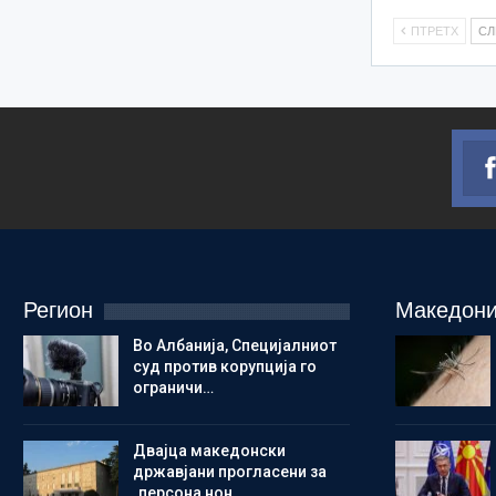
ПТРЕТХ
С
Регион
Македони
Во Албанија, Специјалниот
суд против корупција го
ограничи…
Двајца македонски
државјани прогласени за
„персона нон…