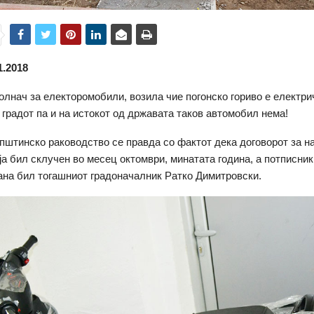
1.2018
олнач за електоромобили, возила чие погонско гориво е електри
о градот па и на истокот од државата таков автомобил нема!
пштинско раководство се правда со фактот дека договорот за н
ја бил склучен во месец октомври, минатата година, а потписник
ана бил тогашниот градоначалник Ратко Димитровски.