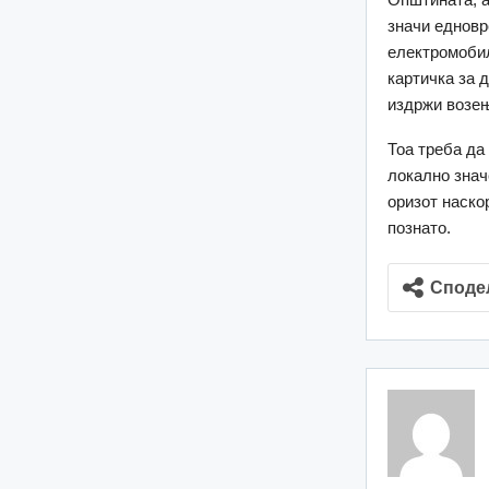
значи едновр
електромобил
картичка за 
издржи возењ
Тоа треба да
локално знач
оризот наско
познато.
Споде