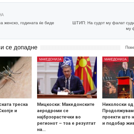
НА
а женско, годината ќе биде
ШТИП: На судот му фалат суди
му 
ви се допадне
Пове
МАКЕДОНИЈА
МАКЕДОНИЈА
ската треска
Мицкоски: Македонските
Николоски од
Скопје и
аеродроми се
Продолжувам
најбрзорастечки во
проекти што н
регионот – тоа е резултат
и подобар жи
на…