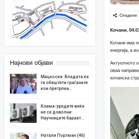
Сподели
Кочани, 04.0
Кочани има п
енергија, а в
Најнови објави
Актуелното о
оваа направи
Мицкоски: Владата ќе
кочанска стр
ги обештети граѓаните
кои претрпеа…
Клима-уредите веќе
не се доволни:
Научниците бараат…
Натали Портман (46)