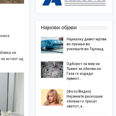
Најнови објави
чната
Најмалку девет мртви
во пукање во
училиште во Тајланд
абавка на
 на истиот од
Одборот за мир на
Трамп за обнова на
Газа го издаде
првиот…
(Фото/Видео)
Нејзините раскошни
облини го тресат
светот, а…