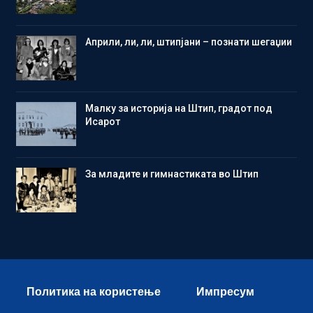
Aприли, ли, ли, штипјани – познати шегаџии
Малку за историја на Штип, градот под
Исарот
Зa младите и гимнастиката во Штип
Политика на користење
Импресум