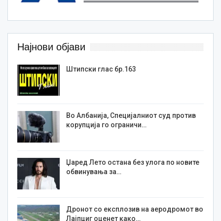
Најнови објави
Штипски глас бр.163
Во Албанија, Специјалниот суд против
корупција го ограничи…
Џаред Лето остана без улога по новите
обвинувања за…
Дронот со експлозив на аеродромот во
Лајпциг оценет како…