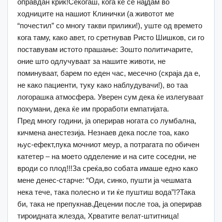
оправдан крик!Секогаш, кога ќе се најдам во
ходниците на нашиот Клинички (а животот ме
“почестил” со многу такви прилики!), уште од времето
кога таму, како авет, го сретнував Ристо Шишков, си го
поставувам истото прашање: Зошто политичарите,
оние што одлучуваат за нашите животи, не
поминуваат, барем по еден час, месечно (скраја да е,
не како пациенти, туку како наблудувачи!), во таа
логорашка атмосфера. Уверен сум дека ќе излегуваат
похумани, дека ќе им проработи емпатијата.
Пред многу години, ја оперирав ногата со лумбална,
кичмена анестезија. Незнаев дека после тоа, како
њус-ефект,пука мочниот меур, а потрагата по обичен
катетер – на моето одделение и на сите соседни, не
вроди со плод!!!За среќа,во собата имаше едно како
мене денес-старче: “Оди, синко, пушти ја чешмата
нека тече, така полесно и ти ќе пуштиш вода”!?Така
би, така не препукнав.Децении после тоа, ја оперирав
тироидната жлезда, Хрватите велат-штитница!