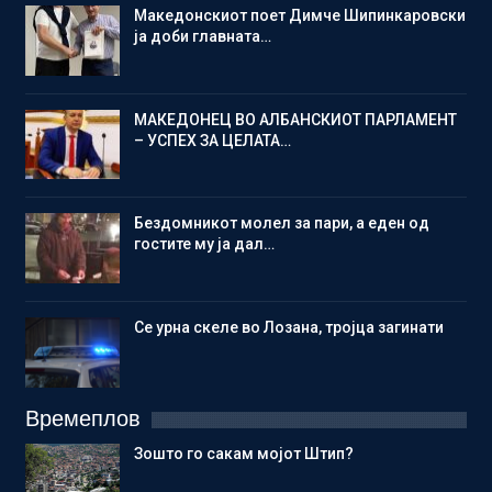
Македонскиот поет Димче Шипинкаровски
ја доби главната…
МАКЕДОНЕЦ ВО АЛБАНСКИОТ ПАРЛАМЕНТ
– УСПЕХ ЗА ЦЕЛАТА…
Бездомникот молел за пари, а еден од
гостите му ја дал…
Се урна скеле во Лозана, тројца загинати
Времеплов
Зошто го сакам мојот Штип?