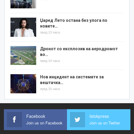
Џаред Лето остана без улога по
новите…
пред 13 часа
Дронот со експлозив на аеродромот
во…
пред 14 часа
Нов инцидент на системите за
вештачка…
пред 15 часа
Facebook
Istokpress
Join us on Facebook
Join us on Twitter