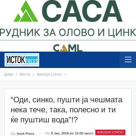
Дома
Вести
Фјесбук статус
“Оди, синко, пушти ја чешмата
нека тече, така, полесно и ти
ќе пуштиш вода”!?
ФЈЕСБУК СТАТУС
На
8 Јан, 2018 во 12:05 часот.
Од
Istok Press