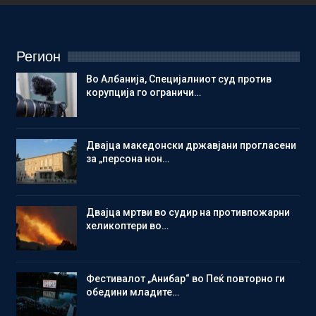
Регион
Во Албанија, Специјалниот суд против
корупција го ограничи…
Двајца македонски државјани прогласени
за „персона нон…
Двајца мртви во судир на противпожарни
хеликоптери во…
Фестивалот „Анибар“ во Пеќ повторно ги
обедини младите…