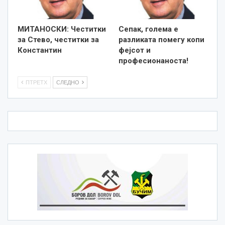
MИТАНОСКИ: Честитки
Сепак, голема е
за Стево, честитки за
разликата помегу копи
Константин
фејсот и
професионаноста!
ПТРЕТХ
СЛЕДНО