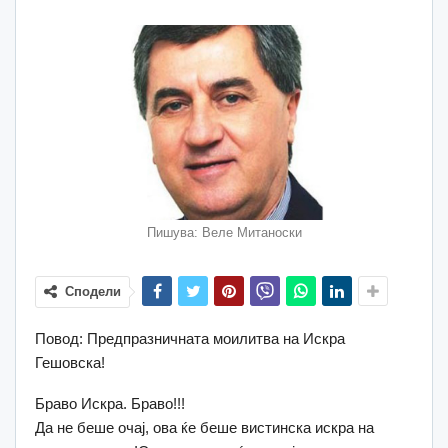
Пишува: Веле Митаноски
Сподели
Повод: Предпразничната моилитва на Искра
Гешовска!
Браво Искра. Браво!!!
Да не беше очај, ова ќе беше вистинска искра на