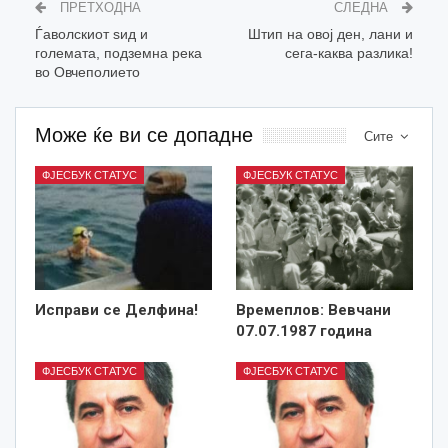
ПРЕТХОДНА
СЛЕДНА
Ѓаволскиот ѕид и
Штип на овој ден, лани и
големата, подземна река
сега-каква разлика!
во Овчеполието
Може ќе ви се допадне
Сите
ФЈЕСБУК СТАТУС
ФЈЕСБУК СТАТУС
Исправи се Делфина!
Времеплов: Вевчани
07.07.1987 година
ФЈЕСБУК СТАТУС
ФЈЕСБУК СТАТУС