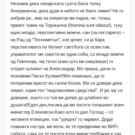
Незнаев дека лекарската суета била толку
безгранична, дека дури и небото не било лимит! Не го
избрав јас, ама за оператор ми падна, не, тогаш,
првиот човек на Торокална (Nomina sunt odiosa!), туку
едно младо, перспективно момче, син (за постарите) –
на Рац од “Технометал”, кое денес си ја бара
перспективата по белиот свет.Кога се освестив,
управителот ме смести во една соба, со младо момче
од Гевгелија, чиј татко (како што ми кажуваше) го
открил шлемот на Александар. Ме праша, дали го
познавам Паско Кузман!!!Ми помагаше, да го
поткренам вратот во силни болки. Ми се довери дека
земал, користел “недозволиви средства!”. И јас му се
доверив, зошто со тоа ме допре до длабоко во
душата!Еден ден,посака да ме посети тогашниот воен
министер Еленовски.Како што го дал Господ – со
неговите етикеции, тоа “уредно” го најавил. Дојде
главната сестра, ми вели, ќе те префрлиме во ВИП-
собата, сака да те посети еден министер!Каква е таа