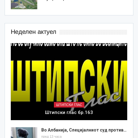
Неделен актуел
ШТИПСКИ ГЛАС
Штипски глас бр.163
Во Албанија, Специјалниот суд против…
пред 13 часа