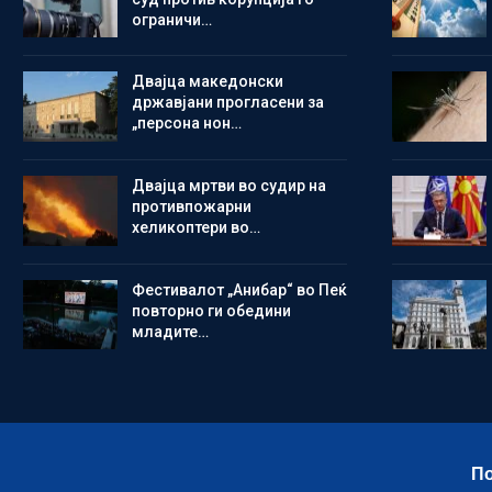
ограничи…
Двајца македонски
државјани прогласени за
„персона нон…
Двајца мртви во судир на
противпожарни
хеликоптери во…
Фестивалот „Анибар“ во Пеќ
повторно ги обедини
младите…
По