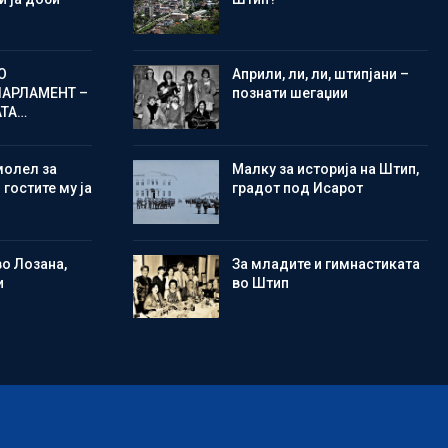
О
Aприли, ли, ли, штипјани –
ПАРЛАМЕНТ –
познати шегаџии
АТА…
молел за
Малку за историја на Штип,
 гостите му ја
градот под Исарот
во Лозана,
Зa младите и гимнастиката
и
во Штип