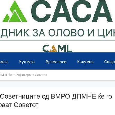
омија
Култура
Времеплов
Колумни
Спор
МНЕ ќе го бојкотираат Советот
Советниците од ВМРО ДПМНЕ ќе го
раат Советот