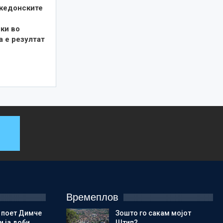
кедонските
ки во
а е резултат
Времеплов
 поет Димче
Зошто го сакам мојот
 ја доби
Штип?