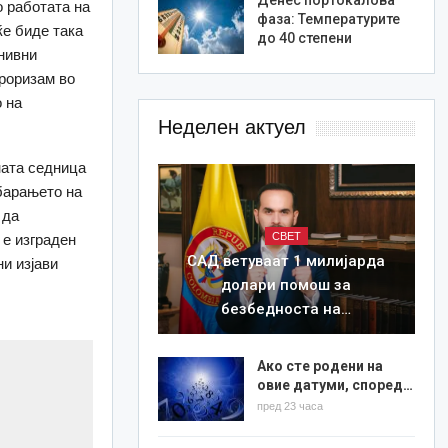
 работата на
фаза: Температурите
ќе биде така
до 40 степени
 нивни
ероризам во
 на
Неделен актуел
ната седница
барањето на
 да
СВЕТ
 е изграден
САД ветуваат 1 милијарда
ни изјави
долари помош за
безбедноста на…
Ако сте родени на
овие датуми, според…
пред 23 часа