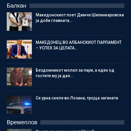
Балкан
Македонскиот поет Димче Шипинкаровски
ја доби главната…
МАКЕДОНЕЦ ВО АЛБАНСКИОТ ПАРЛАМЕНТ
– УСПЕХ ЗА ЦЕЛАТА…
Бездомникот молел за пари, а еден од
гостите му ја дал…
Се урна скеле во Лозана, тројца загинати
Времеплов