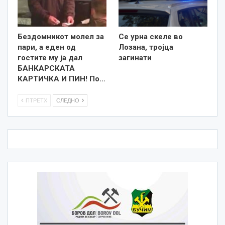
Бездомникот молел за
Се урна скеле во
пари, а еден од
Лозана, тројца
гостите му ја дал
загинати
БАНКАРСКАТА
КАРТИЧКА И ПИН! По…
ПТРЕТХ
СЛЕДНО