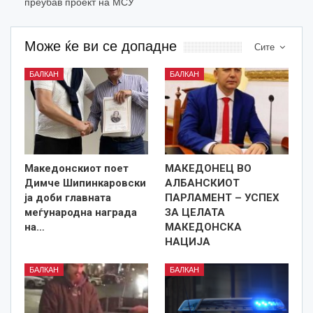
преубав проект на МСУ
Може ќе ви се допадне
Сите
БАЛКАН
БАЛКАН
Македонскиот поет
МАКЕДОНЕЦ ВО
Димче Шипинкаровски
АЛБАНСКИОТ
ја доби главната
ПАРЛАМЕНТ – УСПЕХ
меѓународна награда
ЗА ЦЕЛАТА
на…
МАКЕДОНСКА
НАЦИЈА
БАЛКАН
БАЛКАН