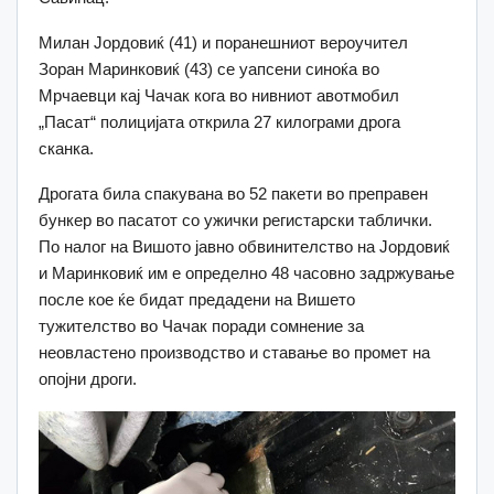
Милан Јордовиќ (41) и поранешниот вероучител
Зоран Маринковиќ (43) се уапсени синоќа во
Мрчаевци кај Чачак кога во нивниот авотмобил
„Пасат“ полицијата открила 27 килограми дрога
сканка.
Дрогата била спакувана во 52 пакети во преправен
бункер во пасатот со ужички регистарски таблички.
По налог на Вишото јавно обвинителство на Јордовиќ
и Маринковиќ им е определно 48 часовно задржување
после кое ќе бидат предадени на Вишето
тужителство во Чачак поради сомнение за
неовластено производство и ставање во промет на
опојни дроги.