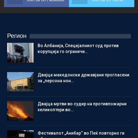
Регион
Во Албанија, Специјалниот суд против
корупција го ограничи…
Двајца македонски државјани прогласени
за „персона нон…
Двајца мртви во судир на противпожарни
хеликоптери во…
Фестивалот „Анибар“ во Пеќ повторно ги