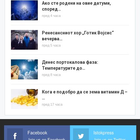
Ако сте родени на овие датуми,
според…
пред 4 часа
Ренесансниот хор „Готик Војсис“
вечерва…
пред 5 часа
Денес портокалова фаза:
Температурите до…
пред 8 часа
Кога е подобро да се зема витамин Д –
…
пред 17 часа
Facebook
Istokpress
Join us on Facebook
Join us on Twitter