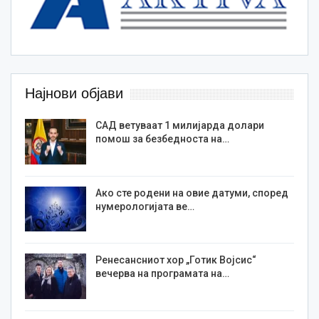
Најнови објави
САД ветуваат 1 милијарда долари
помош за безбедноста на…
Ако сте родени на овие датуми, според
нумерологијата ве…
Ренесансниот хор „Готик Војсис“
вечерва на програмата на…