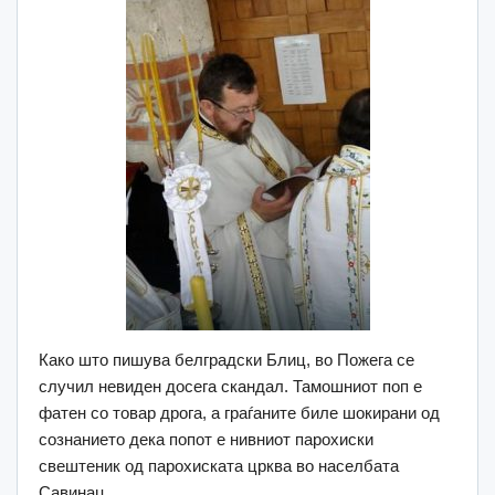
Како што пишува белградски Блиц, во Пожега се
случил невиден досега скандал. Тамошниот поп е
фатен со товар дрога, а граѓаните биле шокирани од
сознанието дека попот е нивниот парохиски
свештеник од парохиската црква во населбата
Савинац.