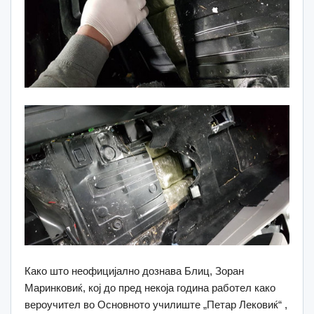
Како што неофицијално дознава Блиц, Зоран
Маринковиќ, кој до пред некоја година работел како
вероучител во Основното училиште „Петар Лековиќ“ ,