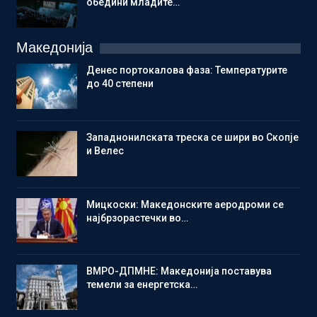
обедини младите…
Македонија
Денес портокалова фаза: Температурите
до 40 степени
Западнонилската треска се шири во Скопје
и Велес
Мицкоски: Македонските аеродроми се
најбрзорастечки во…
ВМРО-ДПМНЕ: Македонија поставува
темели за енергетска…