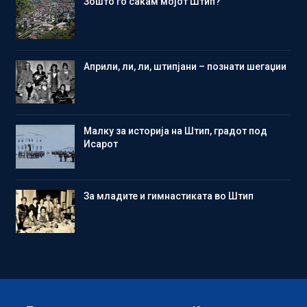
Зошто го сакам мојот Штип?
Aприли, ли, ли, штипјани – познати шегаџии
Малку за историја на Штип, градот под
Исарот
Зa младите и гимнастиката во Штип