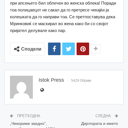
при апсењето бил облечен во женска облека! Поради
тоа полицаецот не сакал да го претресе чекајќи ја
колешката да го направи тоа. Се претпоставува дека
Мринковиќ се маскирал во жена како би со својот
пријател делувале како пар.
Сподели
Istok Press
5429 Објави
ПРЕТХОДНА
СЛЕДНА
„Чекориме заедно“,
Дијспората и името