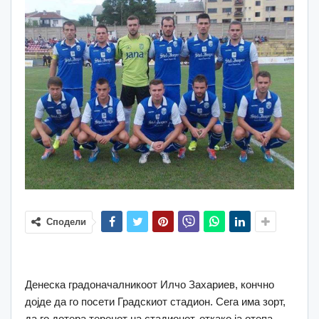
Сподели
Денеска градоначалникоот Илчо Захариев, кончно
дојде да го посети Градскиот стадион. Сега има зорт,
да го дотера теренот на стадионот, откако ја отепа