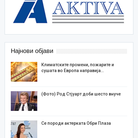
Најнови објави
Климатските промени, пожарите и
сушата во Европа направија…
(Фото) Род Стјуарт доби шесто внуче
Се породи актерката Обри Плаза