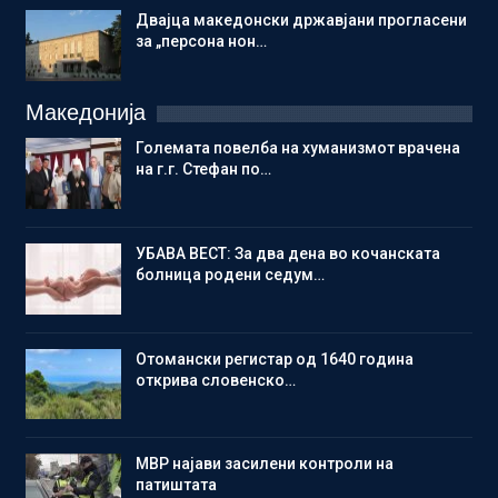
Двајца македонски државјани прогласени
за „персона нон…
Македонија
Големата повелба на хуманизмот врачена
на г.г. Стефан по…
УБАВА ВЕСТ: За два дена во кочанската
болница родени седум…
Отомански регистар од 1640 година
открива словенско…
МВР најави засилени контроли на
патиштата