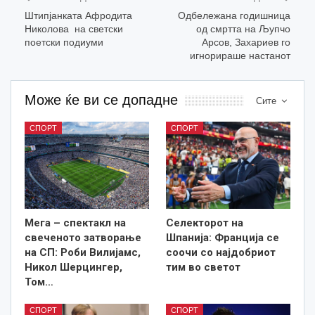
Штипјанката Афродита
Одбележана годишница
Николова на светски
од смртта на Љупчо
поетски подиуми
Арсов, Захариев го
игнорираше настанот
Може ќе ви се допадне
Сите
СПОРТ
СПОРТ
Мега – спектакл на
Селекторот на
свеченото затворање
Шпанија: Франција се
на СП: Роби Вилијамс,
соочи со најдобриот
Никол Шерцингер,
тим во светот
Том…
СПОРТ
СПОРТ