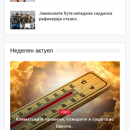
Јеменските Хути нападнаа саудиска
рафинерија откако…
Неделен актуел
СВЕТ
Климатските промени, пожарите и сушата во
Европа…