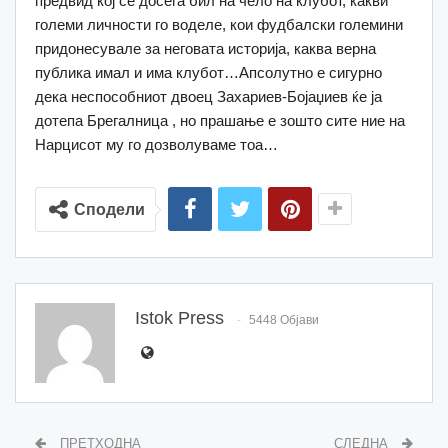
предвид кој се досега бил на чело на клубот, какви
големи личности го воделе, кои фудбалски големини
придонесувале за неговата историја, каква верна
публика имал и има клубот…Апсолутно е сигурно
дека неспособниот двоец Захариев-Бојаџиев ќе ја
дотепа Брегалница , но прашање е зошто сите ние на
Нарцисот му го дозволуваме тоа…
Сподели
Istok Press
5448 Објави
ПРЕТХОДНА
СЛЕДНА