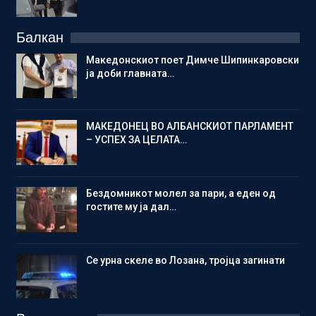
Балкан
Македонскиот поет Димче Шипинкаровски
ја доби главната…
МАКЕДОНЕЦ ВО АЛБАНСКИОТ ПАРЛАМЕНТ
– УСПЕХ ЗА ЦЕЛАТА…
Бездомникот молел за пари, а еден од
гостите му ја дал…
Се урна скеле во Лозана, тројца загинати