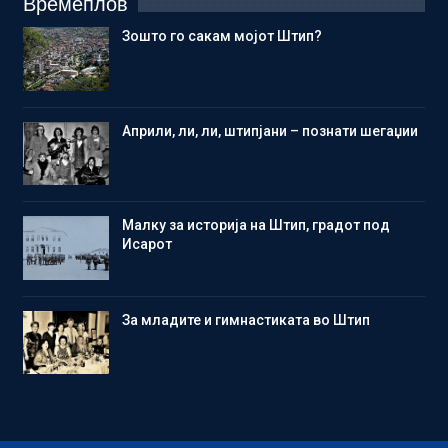
Времеплов
Зошто го сакам мојот Штип?
Aприли, ли, ли, штипјани – познати шегаџии
Малку за историја на Штип, градот под
Исарот
Зa младите и гимнастиката во Штип