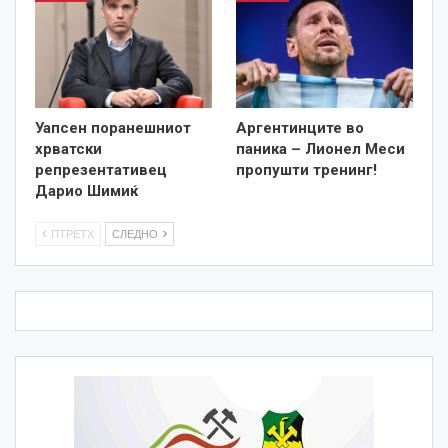
Уапсен поранешниот
Аргентинците во
хрватски
паника – Лионел Меси
репрезентативец
пропушти тренинг!
Дарио Шимиќ
ПТРЕТХ
СЛЕДНО