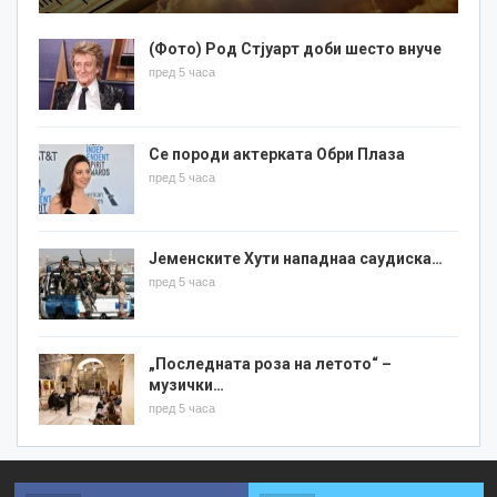
(Фото) Род Стјуарт доби шесто внуче
пред 5 часа
Се породи актерката Обри Плаза
пред 5 часа
Јеменските Хути нападнаа саудиска…
пред 5 часа
„Последната роза на летото“ –
музички…
пред 5 часа