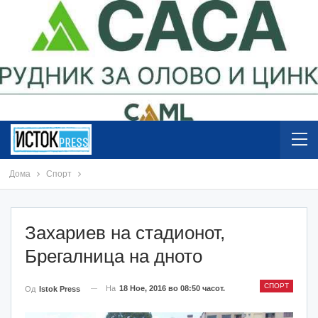
Дома
Спорт
Захариев на стадионот,
Брегалница на дното
СПОРТ
На
18 Ное, 2016 во 08:50 часот.
Од
Istok Press