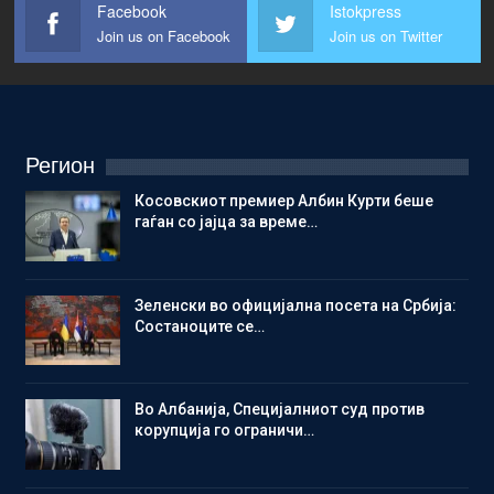
Facebook
Istokpress
Join us on Facebook
Join us on Twitter
Регион
Косовскиот премиер Албин Курти беше
гаѓан со јајца за време…
Зеленски во официјална посета на Србија:
Состаноците се…
Во Албанија, Специјалниот суд против
корупција го ограничи…