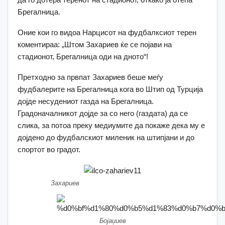
Брегалница.
Оние кои го видоа Нарцисот на фудбалксиот терен
коментираа: „Штом Захариев ќе се појави на
стадионот, Брегалница оди на дното“!
Претходно за првпат Захариев беше меѓу
фудбалерите на Брегалница кога во Штип од Турција
дојде несудениот газда на Брегалница.
Градоначалникот дојде за со него (газдата) да се
слика, за потоа преку медиумите да покаже дека му е
дојдено до фудбалскиот миленик на штипјани и до
спортот во градот.
Захариев
Бојаџиев