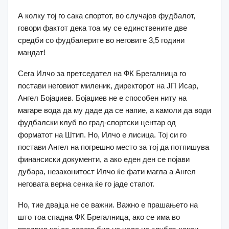
А колку тој го сака спортот, во случајов фудбалот,
говори фактот дека тоа му се единствените две
средби со фудбалерите во неговите 3,5 години
мандат!
Сега Илчо за претседател на ФК Брегалница го
постави неговиот миленик, директорот на ЈП Исар,
Ангел Бојаџиев. Бојаџиев не е способен ниту на
магаре вода да му даде да се напие, а камоли да води
фудбалски клуб во град-спортски центар од
форматот на Штип. Но, Илчо е лисица. Тој си го
постави Ангел на погрешно место за тој да потпишува
финансиски документи, а ако еден ден се појави
дубара, незаконитост Илчо ќе фати магла а Ангел
неговата верна сенка ќе го јаде стапот.
Но, тие двајца не се важни. Важно е прашањето на
што тоа спадна ФК Брегалница, ако се има во