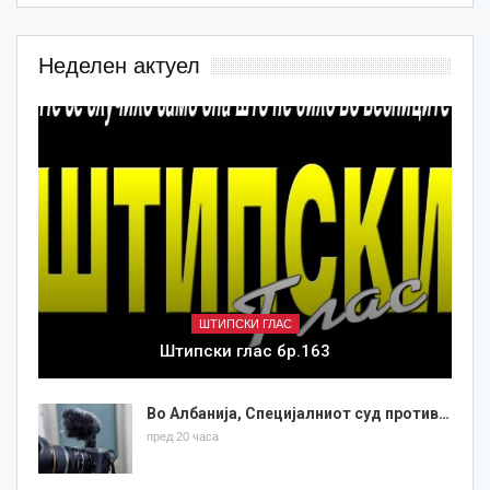
Неделен актуел
ШТИПСКИ ГЛАС
Штипски глас бр.163
Во Албанија, Специјалниот суд против…
пред 20 часа