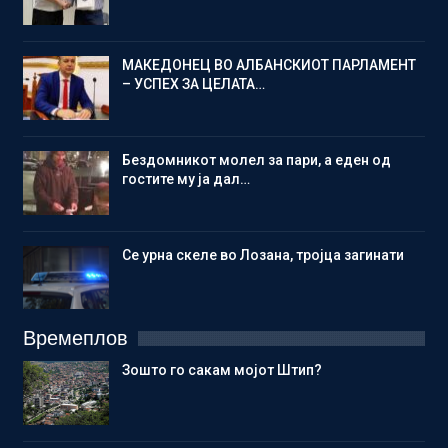
МАКЕДОНЕЦ ВО АЛБАНСКИОТ ПАРЛАМЕНТ
– УСПЕХ ЗА ЦЕЛАТА…
Бездомникот молел за пари, а еден од
гостите му ја дал…
Се урна скеле во Лозана, тројца загинати
Времеплов
Зошто го сакам мојот Штип?