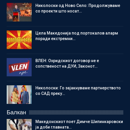
Николоски од Ново Село: Продолжуваме
со проекти што носат…
Цела Македонија под портокалов аларм
поради екстремни…
ВЛЕН: Охридскиот договор не е
сопственост на ДУИ, Законот…
Николоски: Го зајакнуваме партнерството
со САД преку…
Балкан
Македонскиот поет Димче Шипинкаровски
ја доби главната…