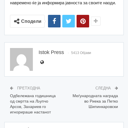
навремено ќе ја информира јавноста за своите наоди.
Сподели
Istok Press
5413 Објави
ПРЕТХОДНА
СЛЕДНА
Одбележана годишница
Меѓународната награда
од смртта на Љупчо
во Риека за Петко
Арсов, Захариев го
Шипинкаровски
игнорираше настанот