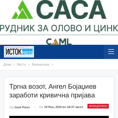
Дома
Вести
Македонија
Тргна возот, Ангел Бојаџиев
заработи кривична пријава
МАКЕДОНИЈА
На
19 Ное, 2016 во 18:37 часот.
Од
Istok Press