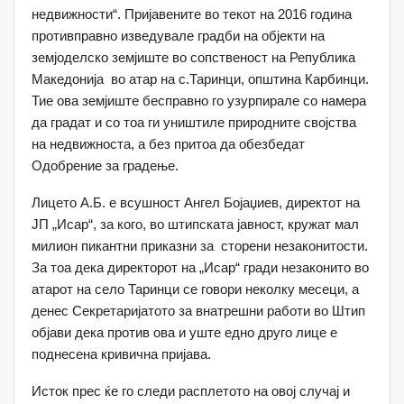
недвижности“. Пријавените во текот на 2016 година
противправно изведувале градби на објекти на
земјоделско земјиште во сопственост на Република
Македонија во атар на с.Таринци, општина Карбинци.
Тие ова земјиште бесправно го узурпирале со намера
да градат и со тоа ги уништиле природните својства
на недвижноста, а без притоа да обезбедат
Одобрение за градење.
Лицето А.Б. е всушност Ангел Бојаџиев, директот на
ЈП „Исар“, за кого, во штипската јавност, кружат мал
милион пикантни приказни за сторени незаконитости.
За тоа дека директорот на „Исар“ гради незаконито во
атарот на село Таринци се говори неколку месеци, а
денес Секретаријатото за внатрешни работи во Штип
објави дека против ова и уште едно друго лице е
поднесена кривична пријава.
Исток прес ќе го следи расплетото на овој случај и