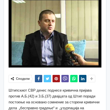
Сподели
Штипскиот СВР денес поднесе кривична пријава
против А.Б.(42) и З.Б.(37) двајцата од Штип поради
постоење на основано сомнение за сторени кривични
дела „бесправно градење“ и „узурпација на