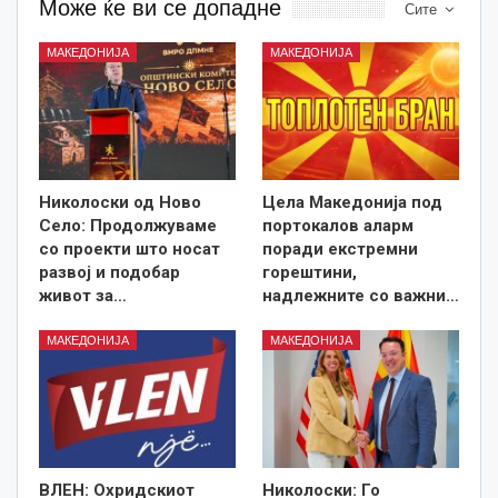
Може ќе ви се допадне
Сите
МАКЕДОНИЈА
МАКЕДОНИЈА
Николоски од Ново
Цела Македонија под
Село: Продолжуваме
портокалов аларм
со проекти што носат
поради екстремни
развој и подобар
горештини,
живот за…
надлежните со важни…
МАКЕДОНИЈА
МАКЕДОНИЈА
ВЛЕН: Охридскиот
Николоски: Го