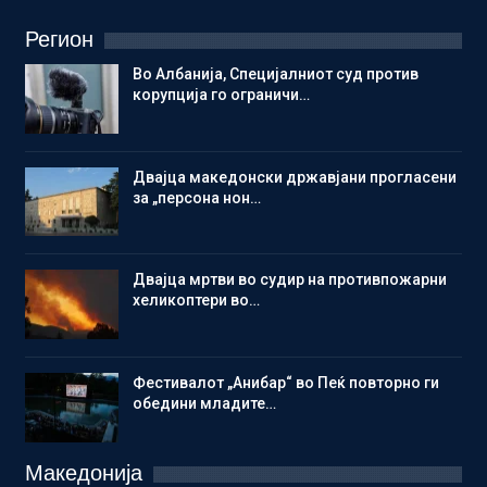
Регион
Во Албанија, Специјалниот суд против
корупција го ограничи…
Двајца македонски државјани прогласени
за „персона нон…
Двајца мртви во судир на противпожарни
хеликоптери во…
Фестивалот „Анибар“ во Пеќ повторно ги
обедини младите…
Македонија