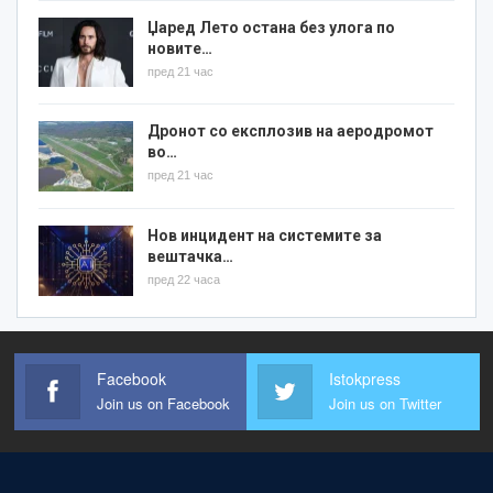
Џаред Лето остана без улога по
новите…
пред 21 час
Дронот со експлозив на аеродромот
во…
пред 21 час
Нов инцидент на системите за
вештачка…
пред 22 часа
Facebook
Istokpress
Join us on Facebook
Join us on Twitter