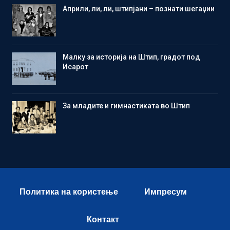
Aприли, ли, ли, штипјани – познати шегаџии
Малку за историја на Штип, градот под
Исарот
Зa младите и гимнастиката во Штип
Политика на користење
Импресум
Контакт