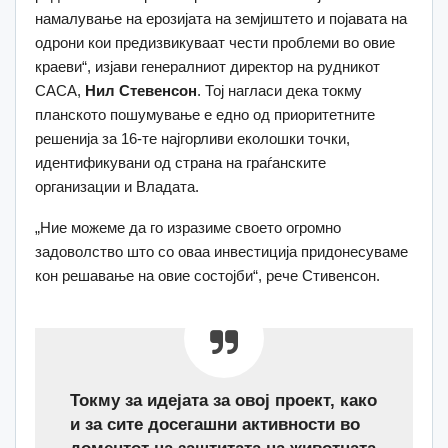
намалување на ерозијата на земјиштето и појавата на
одрони кои предизвикуваат чести проблеми во овие
краеви“, изјави генералниот директор на рудникот
САСА,
Нил Стевенсон
. Тој нагласи дека токму
планското пошумување е едно од приоритетните
решенија за 16-те најгорливи еколошки точки,
идентификувани од страна на граѓанските
организации и Владата.
„Ние можеме да го изразиме своето огромно
задоволство што со оваа инвестиција придонесуваме
кон решавање на овие состојби“, рече Стивенсон.
Токму за идејата за овој проект, како
и за сите досегашни активности во
доментот на заштитата на животната