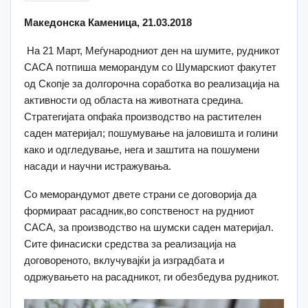
Македонска Каменица,
2
1.03.2018
На 21 Март, Меѓународниот ден на шумите, рудникот
САСА потпиша меморандум со Шумарскиот факутет
од Скопје за долгорочна соработка во реализација на
активности од областа на животната средина.
Стратегијата опфаќа производство на растителен
саден материјал; пошумување на јаловишта и голини
како и одгледување, нега и заштита на пошумени
насади и научни истражувања.
Со меморандумот двете страни се договорија да
формираат расадник,во сопственост на рудниот
САСА, за производство на шумски саден материјал.
Сите финасиски средства за реализација на
договореното, вклучувајќи ја изградбата и
одржувањето на расадникот, ги обезбедува рудникот.