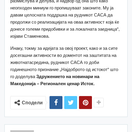
размислува и делува, и надвор од она што како
неопходен миниум го пропишуваат законите. Му ја
давам целосната поддршка на рудникот САСА да
продолжи со реализацијата на оваа активност која ќе
донесе големи придобивки и за локалната заедница“,
изјави Стаменкова.
Инаку, токму за идејата за овој проект, како и за сите
досегашни активности во доментот на заштитата на
животнатасредина, рудникот САСА го доби
годинешното признание „Најдоброто од истокот“ што
го доделува
Здружението на новинари на
Македонија – Регионален ценар Исток.
Сподели