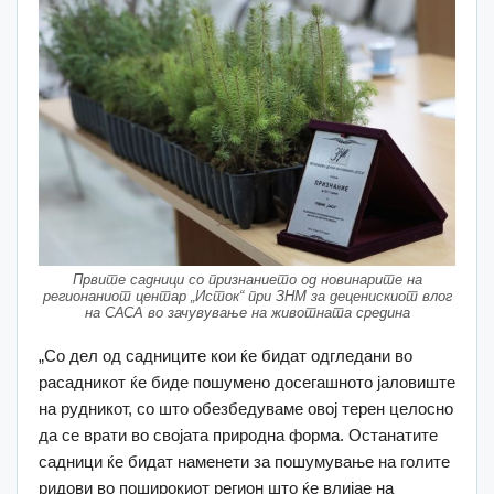
Првите садници со признанието од новинарите на
регионаниот центар „Исток“ при ЗНМ за деценискиот влог
на САСА во зачувување на животната средина
„Со дел од садниците кои ќе бидат одгледани во
расадникот ќе биде пошумено досегашното јаловиште
на рудникот, со што обезбедуваме овој терен целосно
да се врати во својата природна форма. Останатите
садници ќе бидат наменети за пошумување на голите
ридови во поширокиот регион што ќе влијае на