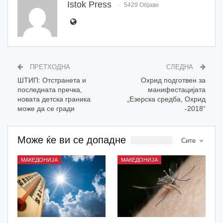
Istok Press
5429 Објави
ПРЕТХОДНА
СЛЕДНА
ШТИП: Отстранета и
Охрид подготвен за
последната пречка,
манифестацијата
новата детска граника
„Езерска средба, Охрид
може да се гради
-2018“
Може ќе ви се допадне
Сите
МАКЕДОНИЈА
МАКЕДОНИЈА