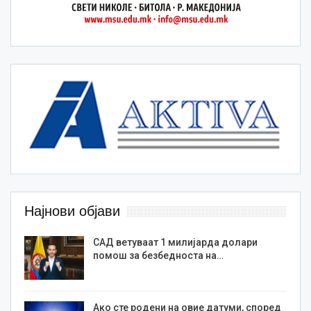
Најнови објави
САД ветуваат 1 милијарда долари
помош за безбедноста на…
Ако сте родени на овие датуми, според