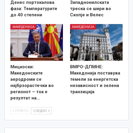
Денес портокалова
Западнонилската
фаза: Температурите
треска се шири во
до 40 степени
Скопје и Велес
МАКЕДОНИЈА
МАКЕДОНИЈА
Мицкоски:
ВМРО-ДПМНЕ:
Македонските
Македонија поставува
аеродроми се
темели за енергетска
најбрзорастечки во
независност и зелена
регионот – тоа е
транзиција
резултат на…
ПТРЕТХ
СЛЕДНО