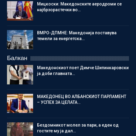
Мицкоски: Македонските аеродроми се
најбрзорастечки во…
ВМРО-ДПМНЕ: Македонија поставува
темели за енергетска…
Балкан
Македонскиот поет Димче Шипинкаровски
ја доби главната…
МАКЕДОНЕЦ ВО АЛБАНСКИОТ ПАРЛАМЕНТ
– УСПЕХ ЗА ЦЕЛАТА…
Бездомникот молел за пари, а еден од
гостите му ја дал…