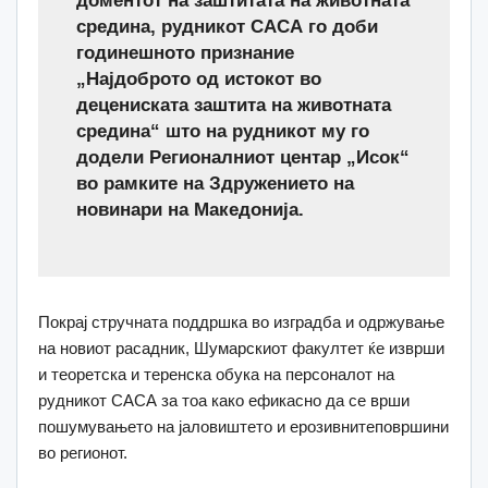
средина, рудникот САСА го доби
годинешното признание
„Најдоброто од истокот во
децениската заштита на животната
средина“ што на рудникот му го
додели Регионалниот центар „Исок“
во рамките на Здружението на
новинари на Македонија.
Покрај стручната поддршка во изградба и одржување
на новиот расадник, Шумарскиот факултет ќе изврши
и теоретска и теренска обука на персоналот на
рудникот САСА за тоа како ефикасно да се врши
пошумувањето на јаловиштето и ерозивнитеповршини
во регионот.