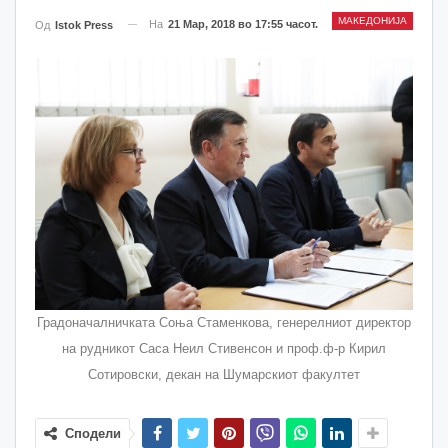
МАКЕДОНИЈА
На
21 Мар, 2018 во 17:55 часот.
Од
Istok Press
Градоначалничката Соња Стаменкова, генерелниот директор
на рудникот Саса Неил Стивенсон и проф.ф-р Кирил
Сотировски, декан на Шумарскиот факултет
Сподели