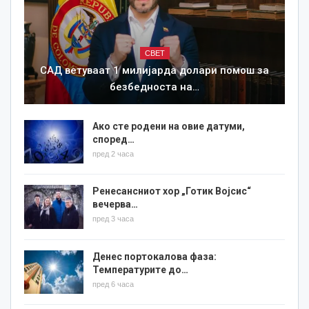
СВЕТ
САД ветуваат 1 милијарда долари помош за
безбедноста на…
Ако сте родени на овие датуми,
според…
пред 2 часа
Ренесансниот хор „Готик Војсис“
вечерва…
пред 3 часа
Денес портокалова фаза:
Температурите до…
пред 6 часа