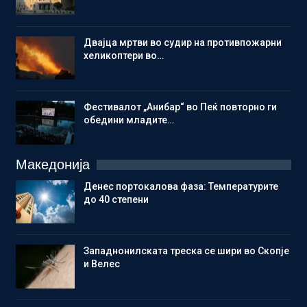
Двајца мртви во судир на противпожарни
хеликоптери во…
Фестивалот „Анибар“ во Пеќ повторно ги
обедини младите…
Македонија
Денес портокалова фаза: Температурите
до 40 степени
Западнонилската треска се шири во Скопје
и Велес