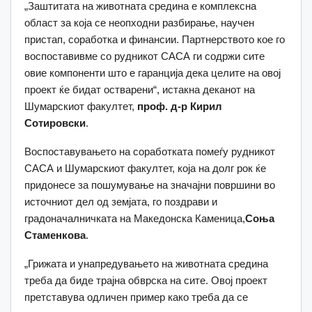
„Заштитата на животната средина е комплексна
област за која се неопходни разбирање, научен
пристап, соработка и финансии. Партнерството кое го
воспоставивме со рудникот САСА ги содржи сите
овие компоненти што е гаранција дека целите на овој
проект ќе бидат остварени“, истакна деканот на
Шумарскиот факултет,
проф. д-р Кирил
Сотировски
.
Воспоставувањето на соработката помеѓу рудникот
САСА и Шумарскиот факултет, која на долг рок ќе
придонесе за пошумување на значајни површини во
источниот дел од земјата, го поздрави и
градоначалничката на Македонска Каменица,
Соња
Стаменкова
.
„Грижата и унапредувањето на животната средина
треба да биде трајна обврска на сите. Овој проект
претставува одличен пример како треба да се