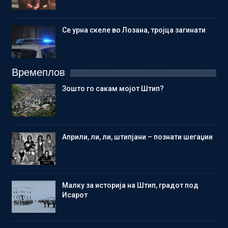
Се урна скеле во Лозана, тројца загинати
Времеплов
Зошто го сакам мојот Штип?
Aприли, ли, ли, штипјани – познати шегаџии
Малку за историја на Штип, градот под
Исарот