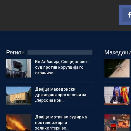
Регион
Македони
Во Албанија, Специјалниот
суд против корупција го
ограничи…
Двајца македонски
државјани прогласени за
„персона нон…
Двајца мртви во судир на
противпожарни
хеликоптери во…