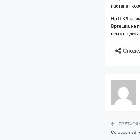
настапат хор
На ШКЛ ќе им
Вртешка на п
секоја годин
Споде
ПРЕТХОД
Се обеси 58 