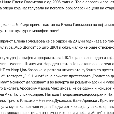
о Ница Елена Голомеова е од 2006 година. Таа е европски позна
а опера која настапувала на поголем број оперски сцени на стар
дека ова ќе биде првиот настап на Елена Голомеова во нејзинио
 култните културни манифестации!
опранот Елена Голомеова ќе се одржи на 29 јуни годинава во го
култура „Ацо Шопов“ со што ШКЛ и официјално ќе биде отворено
а култура ја прифати програмата за ШКЛ која е разновидна и кој
ечии вкусови. Штипскиот Народен театар ќе настапи со последн
НТ со Игор Џамбазов ќе ја разгали штипската публика со претст
а“, театарот „Ј.К. Џинот“ ќе ја прикаже претставата „Тоалет за 
имаат можност да уживаат и во вечерта на романтичарски и мак
то Виолета Арсовска-Марија Максимова, ќе се одржи и концерт 
 на Ана Палупски-сопран, Наташа Пандазиева-мецосопран и На
ано. Tриото Класико – Невенка Дуковска, Ване Аревски , Кристин
ојата музичка разгледница, а Градскиот хор се јавува како орган
рнационален фестивал на камерни хорови и пејачи „Астибо фест“