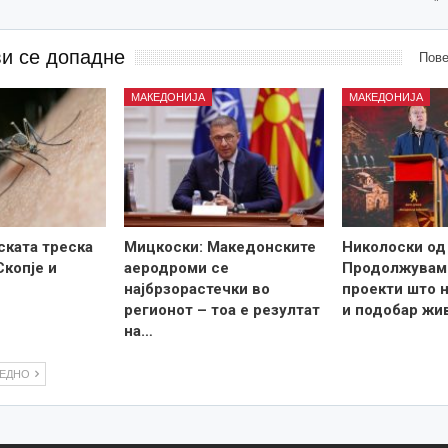
ви се допадне
Пове
МАКЕДОНИЈА
МАКЕДОНИЈА
ската треска
Мицкоски: Македонските
Николоски од
Скопје и
аеродроми се
Продолжувам
најбрзорастечки во
проекти што н
регионот – тоа е резултат
и подобар жи
на…
ЛЕДНО