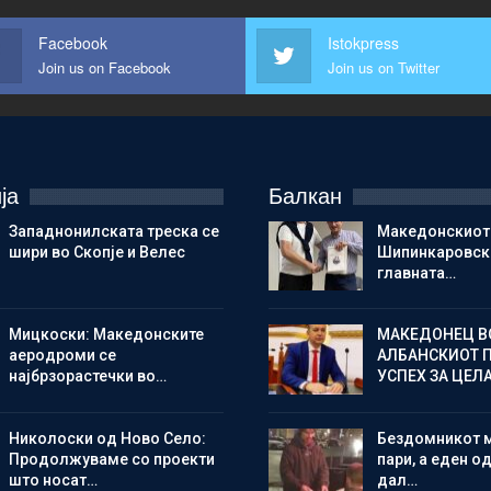
Facebook
Istokpress
Join us on Facebook
Join us on Twitter
ја
Балкан
Западнонилската треска се
Македонскиот
шири во Скопје и Велес
Шипинкаровски
главната…
Мицкоски: Македонските
МАКЕДОНЕЦ В
аеродроми се
АЛБАНСКИОТ 
најбрзорастечки во…
УСПЕХ ЗА ЦЕЛ
Николоски од Ново Село:
Бездомникот 
Продолжуваме со проекти
пари, а еден од
што носат…
дал…