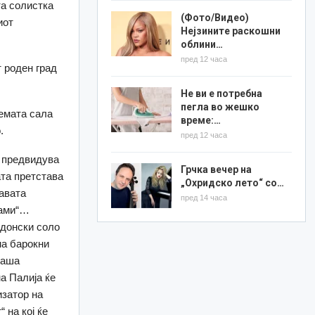
та солистка
(Фото/Видео)
иот
Нејзините раскошни
облини…
пред 12 часа
т роден град
Не ви е потребна
пегла во жешко
лемата сала
време:…
.
пред 12 часа
а предвидува
Грчка вечер на
ата претстава
„Охридско лето“ со…
авата
пред 14 часа
дами“…
едонски соло
на барокни
таша
а Палија ќе
изатор на
 на кој ќе