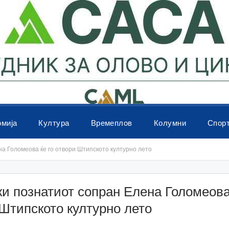
омија
Култура
Времеплов
Колумни
Спор
а Голомеова ќе го отвори Штипското културно лето
и познатиот сопран Елена Голомеова 
Штипското културно лето