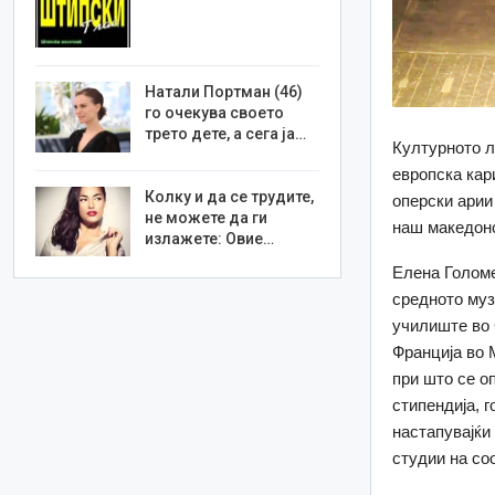
Натали Портман (46)
го очекува своето
трето дете, а сега ја…
Културното л
европска кар
Колку и да се трудите,
оперски арии
не можете да ги
наш македонс
излажете: Овие…
Елена Голоме
средното муз
училиште во 
Франција во 
при што се о
стипендија, 
настапувајќи
студии на со