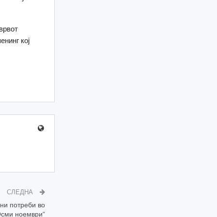
 врвот
енинг кој
СЛЕДНА
ни потреби во
Осми ноември“