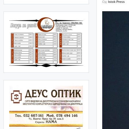
Од
Istok Press