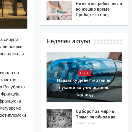
Не ви е потребна пегла
во жешко време:
Пробајте го овој…
а својата
Неделен актуел
олни повеќе
познатиот, а
очнала во
СВЕТ
стоветно
Најмалку девет мртви во
на Република
пукање во училиште во
а Франција
Тајланд
 француска
 меѓувреме
Одборот за мир на
постипломски
Трамп за обнова на…
пред 11 часа