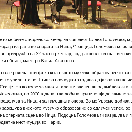
ето ќе биде отворено со вечер на сопранот Елена Голомеова, кој
иера ја изгради во операта во Ница, Франција. Голомеова ќе исп
 во придружба на 22 член оркестар, под раководство на светски 
ки обоист, маестро Васил Атанасов.
ова е родена штипјанка која своето музичко образование го зап
ичко училиште во Штип за последната година да ја заврши во и
Скопје. На конкурс за млади таленти распишан од амбасадата 
Македонија, во 2000 година, таа добива привилегија да замине з
пределува за Ница и за тамошната опера. Во меѓувреме добива
го завршува високото музичко образование со одличен успех, во
 на оперната сцена во Ница. Подоцна Голомеова ги завршува и 
одветна институција во Париз.