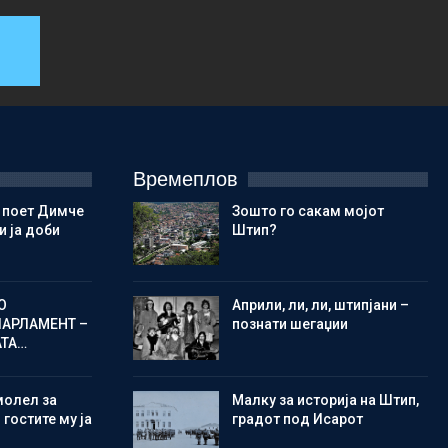
Времеплов
 поет Димче
Зошто го сакам мојот
 ја доби
Штип?
О
Aприли, ли, ли, штипјани –
ПАРЛАМЕНТ –
познати шегаџии
АТА…
молел за
Малку за историја на Штип,
 гостите му ја
градот под Исарот