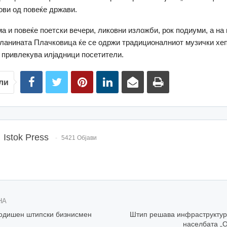
ови од повеќе држави.
а и повеќе поетски вечери, ликовни изложби, рок подиуми, а на
ланината Плачковица ќе се одржи традиционалниот музички хеп
а привлекува илјадници посетители.
ли
Istok Press
5421 Објави
НА
годишен штипски бизнисмен
Штип решава инфраструктур
населбата „