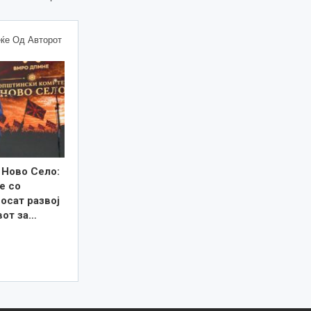
ќе Од Авторот
 Ново Село:
е со
осат развој
вот за…