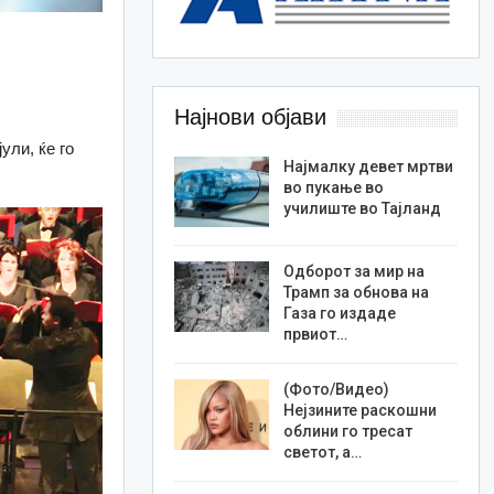
Најнови објави
ули, ќе го
Најмалку девет мртви
во пукање во
училиште во Тајланд
Одборот за мир на
Трамп за обнова на
Газа го издаде
првиот…
(Фото/Видео)
Нејзините раскошни
облини го тресат
светот, а…