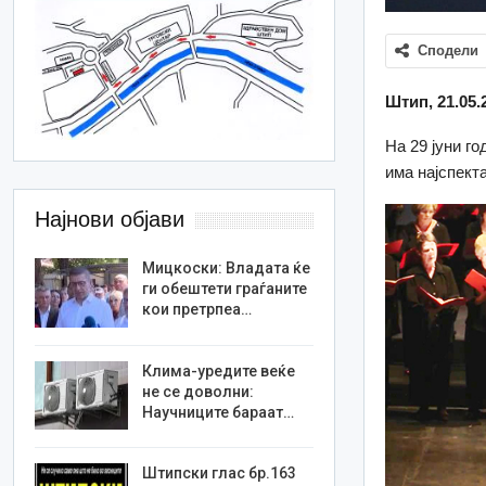
Сподели
Штип, 21.05.
На 29 јуни го
има најспект
Најнови објави
Мицкоски: Владата ќе
ги обештети граѓаните
кои претрпеа…
Клима-уредите веќе
не се доволни:
Научниците бараат…
Штипски глас бр.163