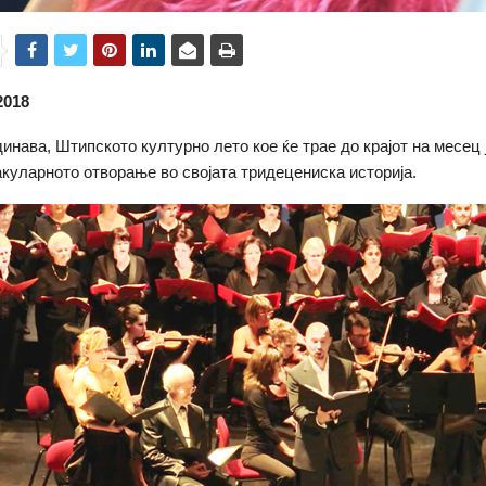
2018
динава, Штипското културно лето кое ќе трае до крајот на месец ј
акуларното отворање во својата тридецениска историја.