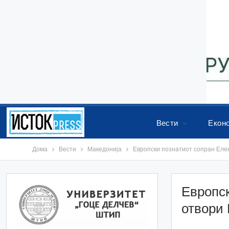
Вести
Екон
Дома
Вести
Македонија
Европски познатиот сопран Елен
Европск
отвори 