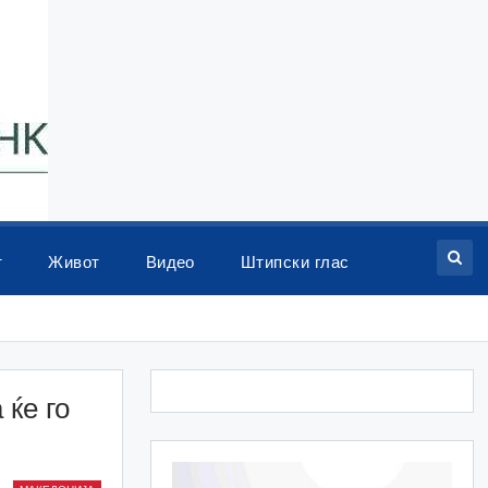
т
Живот
Видео
Штипски глас
ќе го