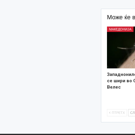
Може ќе 
МАКЕДОНИЈА
Западнонил
се шири во 
Велес
ПТРЕТХ
С