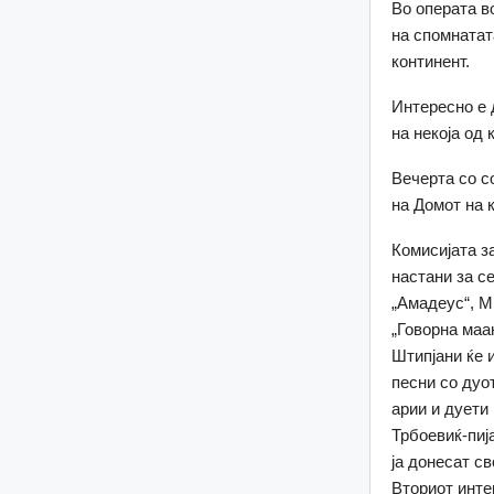
Во операта в
на спомнатат
континент.
Интересно е 
на некоја од
Вечерта со с
на Домот на 
Комисијата з
настани за с
„Амадеус“, М
„Говорна маан
Штипјани ќе 
песни со дуо
арии и дуети
Трбоевиќ-пиј
ја донесат св
Вториот инте