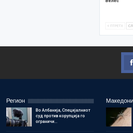
Велес
ПТРЕТХ
С
Регион
Македони
Во Албанија, Специјалниот
суд против корупција го
ограничи…