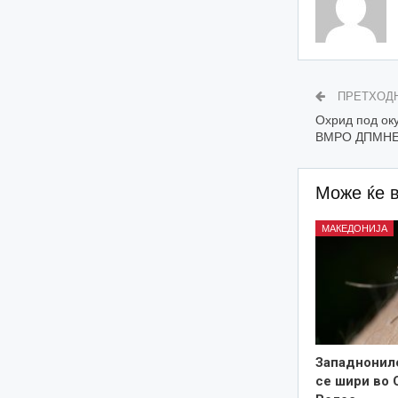
ПРЕТХОД
Охрид под ок
ВМРО ДПМН
Може ќе 
МАКЕДОНИЈА
Западнонил
се шири во 