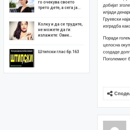
го очекува своето
добијат згол
трето дете, а сега ја…
илјади денар
Груевски нај
Колку и да се трудите,
изградба как
не можете да ги
излажете: Овие…
Поради голем
целосна окуп
Штипски глас бр.163
создаде долг
Поголемиот б
(
Споде