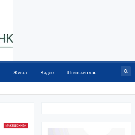
т
Живот
Видео
Штипски глас
МАКЕДОНИЈА