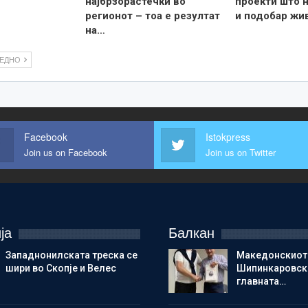
најбрзорастечки во
проекти што н
регионот – тоа е резултат
и подобар жи
на…
ЛЕДНО
Facebook
Istokpress
Join us on Facebook
Join us on Twitter
ја
Балкан
Западнонилската треска се
Македонскиот
шири во Скопје и Велес
Шипинкаровски
главната…