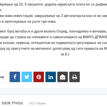
емување од 10, 5 проценти, додека најниската плата ќе се дефин
и.
ави нови инвестиции, завршување на 3 автопатишта кои се во з
о и започнување на уште три нови.
иот број автобуси и други возила Охрид, попладнево и вечерва
ација од страна на членовите и симпатизерите на ВМРО-ДПМН
и колони, нервоза, потешкотии во нормалното регулирање на соо
рој од присутните на митионгот допатуваа од сите краишта на
в.б.)
ли
Istok Press
5421 Објави