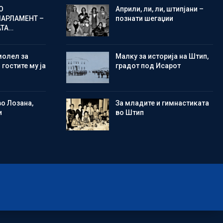
О
Aприли, ли, ли, штипјани –
ПАРЛАМЕНТ –
познати шегаџии
АТА…
молел за
Малку за историја на Штип,
 гостите му ја
градот под Исарот
во Лозана,
Зa младите и гимнастиката
и
во Штип