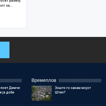
осат развој
вот за…
Времеплов
 поет Димче
Зошто го сакам мојот
 ја доби
Штип?