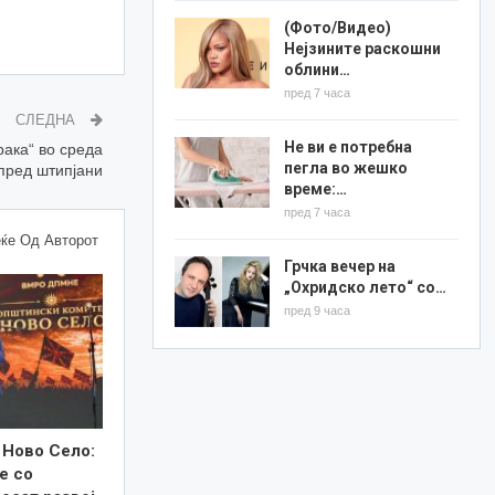
(Фото/Видео)
Нејзините раскошни
облини…
пред 7 часа
СЛЕДНА
Не ви е потребна
рака“ во среда
пегла во жешко
пред штипјани
време:…
пред 7 часа
ќе Од Авторот
Грчка вечер на
„Охридско лето“ со…
пред 9 часа
 Ново Село:
е со