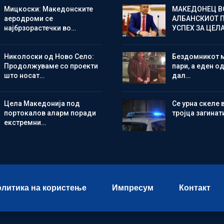
Мицкоски: Македонските
МАКЕДОНЕЦ В
аеродроми се
АЛБАНСКИОТ 
најбрзорастечки во…
УСПЕХ ЗА ЦЕЛ
Николоски од Ново Село:
Бездомникот 
Продолжуваме со проекти
пари, а еден од
што носат…
дал…
Цела Македонија под
Се урна скеле 
портокалов аларм поради
тројца загинат
екстремни…
литика на користење
Импресум
Контакт