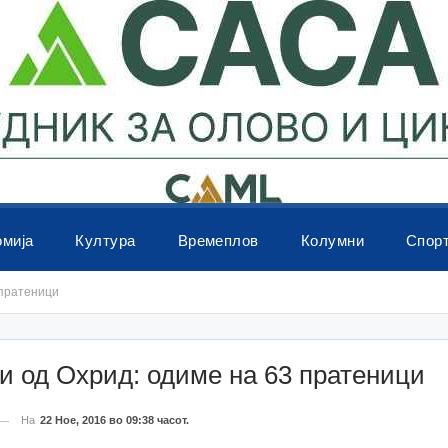
омија
Култура
Времеплов
Колумни
Спор
 пратеници
и од Охрид: одиме на 63 пратеници
На
22 Ное, 2016 во 09:38 часот.