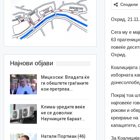
Сподели
Охрид, 21.11
Сега му е ма
63 пратеници
повеќе десет
Охрид.
Најнови објави
Коалицијата 
изборната ка
Мицкоски: Владата ќе
донесолпобед
ги обештети граѓаните
кои претрпеа…
Покрај тоа ш
најповеќе го
Клима-уредите веќе
рокови и обв
не се доволни:
креирање на 
Научниците бараат…
капацитети, 
Натали Портман (46)
За Коалиција