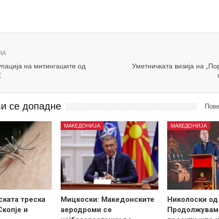
НА
упација на митингашите од
Уметничката визија на „По
Е
ви се допадне
Пове
МАКЕДОНИЈА
МАКЕДОНИЈА
ската треска
Мицкоски: Македонските
Николоски од
Скопје и
аеродроми се
Продолжувам