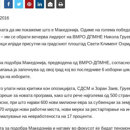
.2016
јката да им покажеме што е Македонија. Одиме на голема победа
 – им се обрати вечерва лидерот на ВМРО ДПМНЕ Никола Груе
ици илјади присутни на градскиот плоштад Свети Климент Охри
за подобра Македонија, предводена од ВМРО-ДПМНЕ, согласно 
мпања ја започнува од овој град кој во последниве 6 изборни ци
а на изборите.
то упати низа критики кон опозицијата, СДСМ и Зоран Заев, Груе
вореше за новата програма, како што рече најголема од 500 стра
рски, при што најави 600 нови милиони евра за субвенции за зем
70 илјади нови работни места, нови мерки за рестартирање на и
смалување на невработеноста на 17 проценти.
та за подобра Македонија и натаму во фокусот ќе бидат пензион