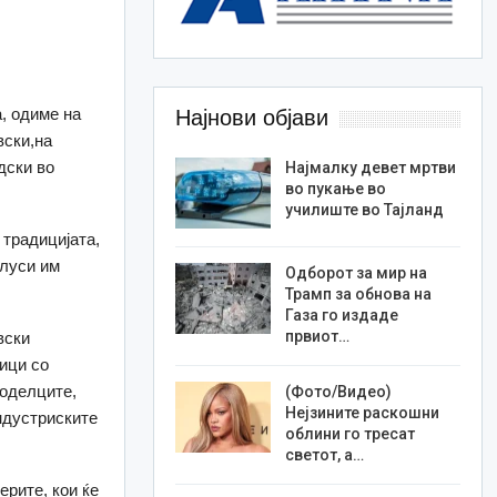
, одиме на
Најнови објави
вски,на
дски во
Најмалку девет мртви
во пукање во
училиште во Тајланд
традицијата,
клуси им
Одборот за мир на
Трамп за обнова на
Газа го издаде
првиот…
вски
ници со
јоделците,
(Фото/Видео)
Нејзините раскошни
ндустриските
облини го тресат
светот, а…
ерите, кои ќе