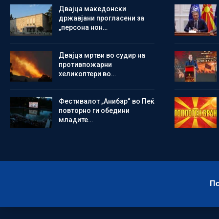
Двајца македонски
државјани прогласени за
„персона нон…
Двајца мртви во судир на
противпожарни
хеликоптери во…
Фестивалот „Анибар“ во Пеќ
повторно ги обедини
младите…
По