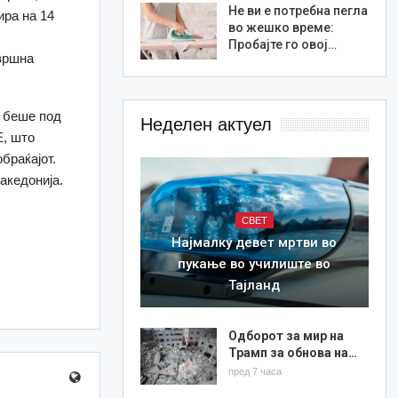
Не ви е потребна пегла
ира на 14
во жешко време:
Пробајте го овој…
авршна
, беше под
Неделен актуел
Е, што
браќајот.
 Македонија.
СВЕТ
Најмалку девет мртви во
пукање во училиште во
Тајланд
Одборот за мир на
Трамп за обнова на…
пред 7 часа