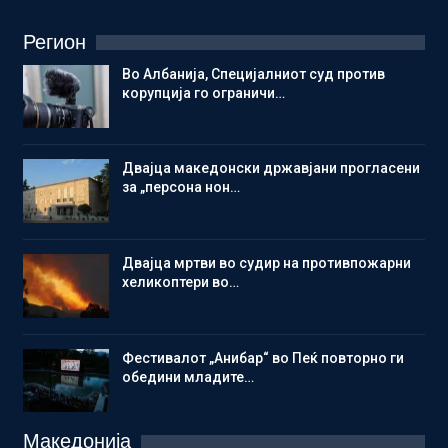
Регион
Во Албанија, Специјалниот суд против
корупција го ограничи…
Двајца македонски државјани прогласени
за „персона нон…
Двајца мртви во судир на противпожарни
хеликоптери во…
Фестивалот „Анибар“ во Пеќ повторно ги
обедини младите…
Македонија