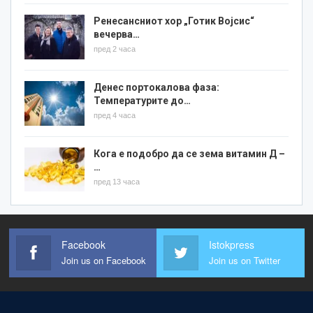
Ренесансниот хор „Готик Војсис“
вечерва…
пред 2 часа
Денес портокалова фаза:
Температурите до…
пред 4 часа
Кога е подобро да се зема витамин Д –
…
пред 13 часа
Facebook
Istokpress
Join us on Facebook
Join us on Twitter