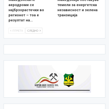
аеродроми се
темели за енергетска
најбрзорастечки во
независност и зелена
регионот – тоа е
транзиција
резултат на…
ПТРЕТХ
СЛЕДНО