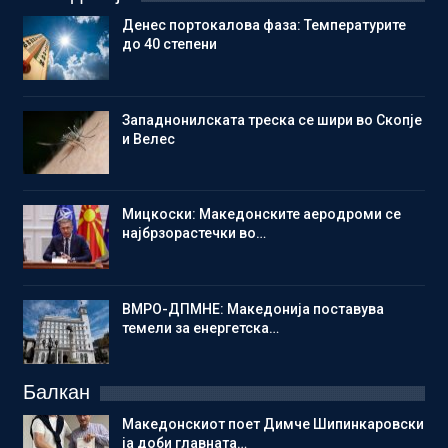
Денес портокалова фаза: Температурите
до 40 степени
Западнонилската треска се шири во Скопје
и Велес
Мицкоски: Македонските аеродроми се
најбрзорастечки во…
ВМРО-ДПМНЕ: Македонија поставува
темели за енергетска…
Балкан
Македонскиот поет Димче Шипинкаровски
ја доби главната…