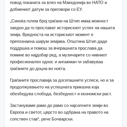
повод поканата за влез на Македонија во НАТО и
добиениот датум за преговори со ЕУ.
„Синоќа голем број граѓани на Штип имаа можност
заедно да го прослават историскиот успех на нашата
земја. Вредноста на историскиот момент е
препознаена ширум земјава. Општина Штип даде
поддршка и помош за вчерашната прослава да
помине во најдобар ред, а музичарите со нивниот
професионален однос и ангажман ги забавуваа
граѓаните до доцна во ноќта.
Граѓаните прославија за досегашните успеси, но и за
продолжувањето на успешната приказна која
обезбедува слобода, безбедност и економски раст.
Застануваме рамо до рамо со најсилните земји во
Европа и светот, цврсто во одбрана на правото на
сопствен став“, рече Бочварски.