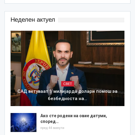
Неделен актуел
СВЕТ
САД ветуваат 1 милијарда долари помош за
безбедноста на…
Ако сте родени на овие датуми,
според…
пред 44 минути