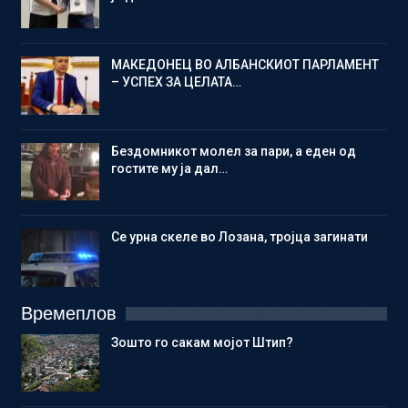
МАКЕДОНЕЦ ВО АЛБАНСКИОТ ПАРЛАМЕНТ
– УСПЕХ ЗА ЦЕЛАТА…
Бездомникот молел за пари, а еден од
гостите му ја дал…
Се урна скеле во Лозана, тројца загинати
Времеплов
Зошто го сакам мојот Штип?