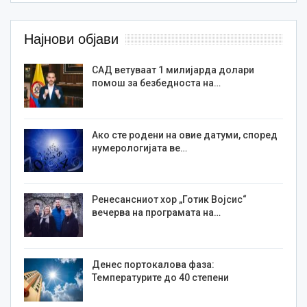
Најнови објави
САД ветуваат 1 милијарда долари
помош за безбедноста на…
Ако сте родени на овие датуми, според
нумерологијата ве…
Ренесансниот хор „Готик Војсис“
вечерва на програмата на…
Денес портокалова фаза:
Температурите до 40 степени