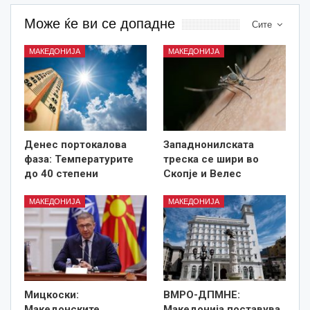
Може ќе ви се допадне
Сите
МАКЕДОНИЈА
МАКЕДОНИЈА
Денес портокалова
Западнонилската
фаза: Температурите
треска се шири во
до 40 степени
Скопје и Велес
МАКЕДОНИЈА
МАКЕДОНИЈА
Мицкоски:
ВМРО-ДПМНЕ:
Македонските
Македонија поставува