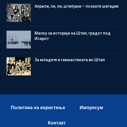
Aприли, ли, ли, штипјани – познати шегаџии
Малку за историја на Штип, градот под
Исарот
Зa младите и гимнастиката во Штип
Политика на користење
Импресум
Контакт