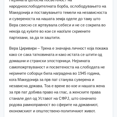
народноослободителната борба, ослободувањето на
Македонија и поставувањето темели на независноста
и сувереноста на нашата земја оделе до таму што
Вера свесно се жртвувала себеси и не се сокрила во
некоја од куќите во кои се наоѓале скриените
партизани, за да ги заштити.
Вера Циривири – Трена е значајна личност која покажа
како се сака татковината и како истата се штити од
домашни и странски злосторници. Нејзината
самопожртвуваност и посветеноста на слободата не
нејзините соборци била наградена во 1945 година,
кога Македонија за прв пат станува суверена и
независна држава. Тоа е врене во кое и нашата жена
за прв пат добива право на глас, а женските права
станале дел од Уставот на СФРЈ, што означило
родова рамноправност во сферите на државниот,
економскиот и општествено-политичкиот живот.