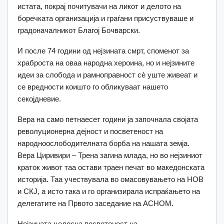
истата, покрај почитувачи на ликот и делото на
боречката организација и граѓани присуствуваше и
градоначалникот Благој Бочварски.
И после 74 години од нејзината смрт, споменот за
храброста на оваа народна хероина, но и нејзините
идеи за слобода и рамноправност сѐ уште живеат и
се вредности коишто го обликуваат нашето
секојдневие.
Вера на само петнаесет години ја започнала својата
револуционерна дејност и посветеност на
народноослободителната борба на нашата земја.
Вера Циривири – Трена загина млада, но во нејзиниот
краток живот таа остави траен печат во македонската
историја. Таа учествувала во омасовувањето на НОВ
и СКЈ, а исто така и го организирала испраќањето на
делегатите на Првото заседание на АСНОМ.
Нејзината целосна посветеност на