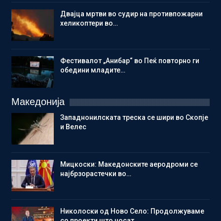
Двајца мртви во судир на противпожарни
хеликоптери во…
Фестивалот „Анибар“ во Пеќ повторно ги
обедини младите…
Македонија
Западнонилската треска се шири во Скопје
и Велес
Мицкоски: Македонските аеродроми се
најбрзорастечки во…
Николоски од Ново Село: Продолжуваме
со проекти што носат…