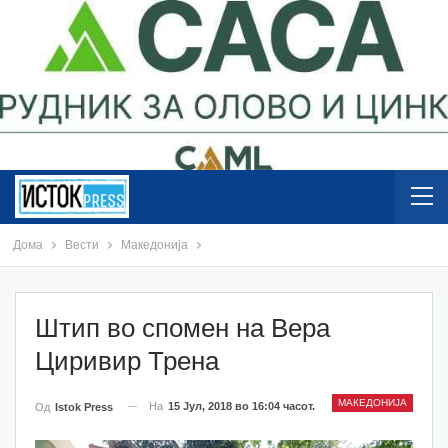
Дома
Вести
Македонија
Штип во спомен на Вера
Циривир Трена
МАКЕДОНИЈА
На
15 Јул, 2018 во 16:04 часот.
Од
Istok Press