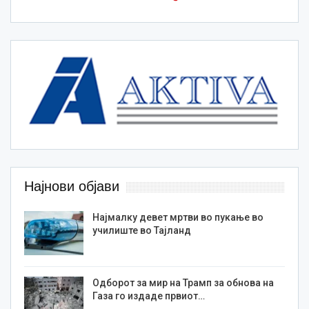
Најнови објави
Најмалку девет мртви во пукање во
училиште во Тајланд
Одборот за мир на Трамп за обнова на
Газа го издаде првиот…