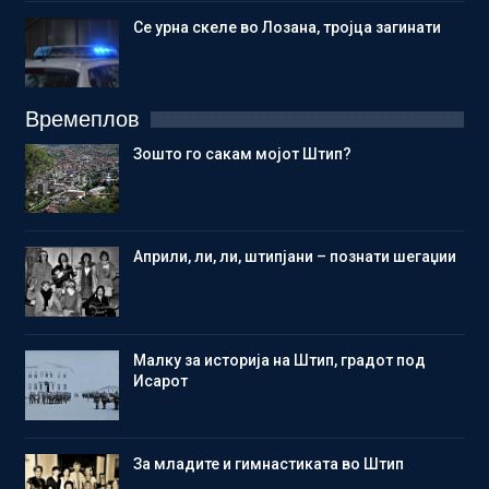
Се урна скеле во Лозана, тројца загинати
Времеплов
Зошто го сакам мојот Штип?
Aприли, ли, ли, штипјани – познати шегаџии
Малку за историја на Штип, градот под
Исарот
Зa младите и гимнастиката во Штип