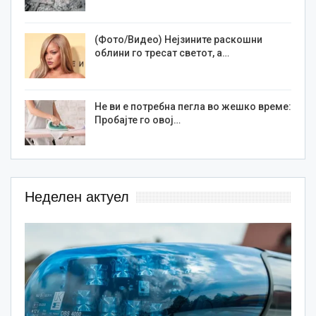
(Фото/Видео) Нејзините раскошни
облини го тресат светот, а…
Не ви е потребна пегла во жешко време:
Пробајте го овој…
Неделен актуел