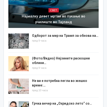
СВЕТ
Најмалку девет мртви во пукање во
училиште во Тајланд
Одборот за мир на Трамп за обнова на…
пред 9 часа
(Фото/Видео) Нејзините раскошни
облини…
пред 9 часа
Не ви е потребна пегла во жешко
време:…
пред 10 часа
Грчка вечер на „Охридско лето“ со…