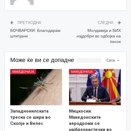
ПРЕТХОДНА
СЛЕДНА
БОЧВАРСКИ: Благодарам
Молдавија и БИХ
штипјани
најдобри во одбојка на
песок
Може ќе ви се допадне
Сите
МАКЕДОНИЈА
МАКЕДОНИЈА
Западнонилската
Мицкоски:
треска се шири во
Македонските
Скопје и Велес
аеродроми се
најбрзорастечки во