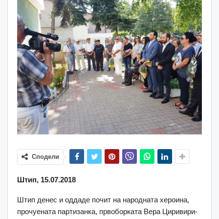
Сподели
Штип, 15.07.2018
Штип денес и оддаде почит на народната хероина,
прочуената партизанка, првоборката Вера Циривири-