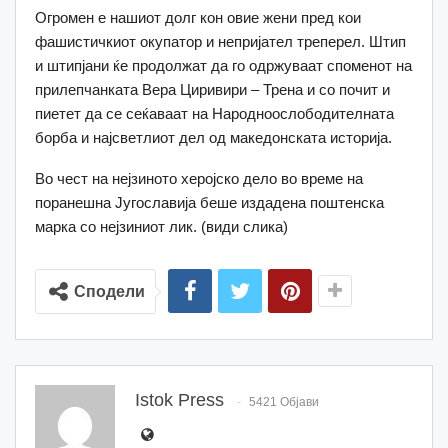
Огромен е нашиот долг кон овие жени пред кои
фашистичкиот окупатор и непријател треперел. Штип
и штипјани ќе продолжат да го одржуваат споменот на
прилепчанката Вера Циривири – Трена и со почит и
пиетет да се сеќаваат на Народноослободителната
борба и најсветлиот дел од македонската историја.
Во чест на нејзиното херојско дело во време на
поранешна Југославија беше издадена поштенска
марка со нејзиниот лик. (види слика)
Сподели
Istok Press
5421 Објави