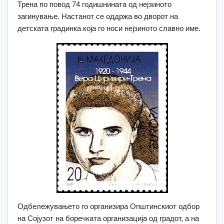
Трена по повод 74 годишнината од нејзиното
загинување. Настанот се оддржа во дворот на
детската градинка која го носи нејзиното славно име.
Одбележувањето го организира Општинскиот одбор
на Сојузот на боречката организација од градот, а на