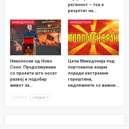
регионот – тоа е
резултат на…
МАКЕДОНИЈА
МАКЕДОНИЈА
Николоски од Ново
Цела Македонија под
Село: Продолжуваме
портокалов аларм
со проекти што носат
поради екстремни
развој и подобар
горештини,
живот за…
надлежните со важни…
ПТРЕТХ
СЛЕДНО