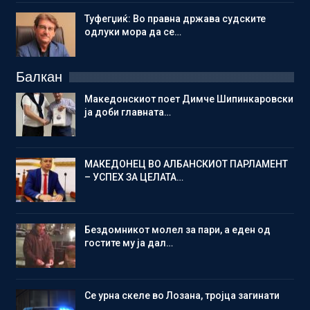
Туфегџиќ: Во правна држава судските
одлуки мора да се…
Балкан
Македонскиот поет Димче Шипинкаровски
ја доби главната…
МАКЕДОНЕЦ ВО АЛБАНСКИОТ ПАРЛАМЕНТ
– УСПЕХ ЗА ЦЕЛАТА…
Бездомникот молел за пари, а еден од
гостите му ја дал…
Се урна скеле во Лозана, тројца загинати