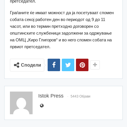
претседател.
Граѓаните ќе имаат можност да ја посетуваат спомен
собата секој работен ден во периодот од 9 до 11
часот, или во термин претходно договорен со
општинските службеници задолжени за одржување
на ОМЦ „Киро Глигоров“ и во него спомен собата на
првиот претседател.
Сподели
Istok Press
5443 Објави