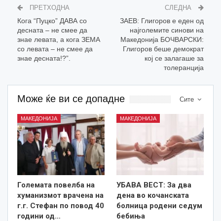
ПРЕТХОДНА
СЛЕДНА
Кога “Пуцко” ДАВА со
ЗАЕВ: Глигоров е еден од
десната – не смее да
најголемите синови на
знае левата, а кога ЗЕМА
Македонија БОЧВАРСКИ:
со левата – не смее да
Глигоров беше демократ
знае десната!?”.
кој се залагаше за
толеранција
Може ќе ви се допадне
Сите
МАКЕДОНИЈА
МАКЕДОНИЈА
Големата повелба на
УБАВА ВЕСТ: За два
хуманизмот врачена на
дена во кочанската
г.г. Стефан по повод 40
болница родени седум
години од…
бебиња