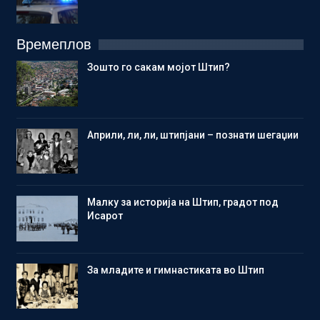
Времеплов
Зошто го сакам мојот Штип?
Aприли, ли, ли, штипјани – познати шегаџии
Малку за историја на Штип, градот под
Исарот
Зa младите и гимнастиката во Штип