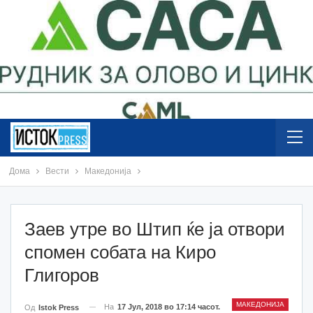
Дома
Вести
Македонија
Заев утре во Штип ќе ја отвори
спомен собата на Киро
Глигоров
МАКЕДОНИЈА
На
17 Јул, 2018 во 17:14 часот.
Од
Istok Press