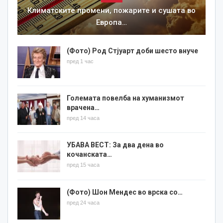
Климатските промени, пожарите и сушата во
Европа…
(Фото) Род Стјуарт доби шесто внуче
пред 1 час
Големата повелба на хуманизмот
врачена…
пред 14 часа
УБАВА ВЕСТ: За два дена во
кочанската…
пред 15 часа
(Фото) Шон Мендес во врска со…
пред 24 часа