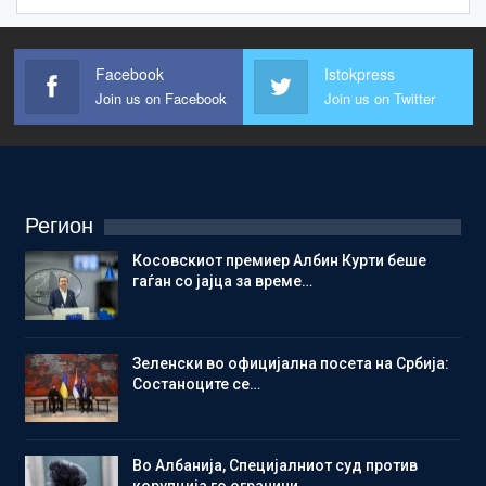
Facebook
Istokpress
Join us on Facebook
Join us on Twitter
Регион
Косовскиот премиер Албин Курти беше
гаѓан со јајца за време…
Зеленски во официјална посета на Србија:
Состаноците се…
Во Албанија, Специјалниот суд против