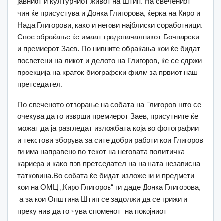
јавниот и културниот живот на Штип. На свечениот
чин ќе присустува и Донка Глигорова, ќерка на Киро и
Нада Глигорови, како и негови најблиски соработници.
Свое обраќање ќе имаат градоначалникот Бочварски
и премиерот Заев. По нивните обраќања кои ќе бидат
посветени на ликот и делото на Глигоров, ќе се одржи
проекција на краток биографски филм за првиот наш
претседател.
По свеченото отворање на собата на Глигоров што се
очекува да го изврши премиерот Заев, присутните ќе
можат да ја разгледат изложбата која во фотографии
и текстови зборува за сите добри работи кои Глигоров
ги има направено во текот на неговата политичка
кариера и како прв претседател на нашата независна
татковина.Во собата ќе бидат изложени и предмети
кои на ОМЦ „Киро Глигоров“ ги даде Донка Глигорова,
а за кои Општина Штип се задолжи да се грижи и
преку нив да го чува споменот на покојниот