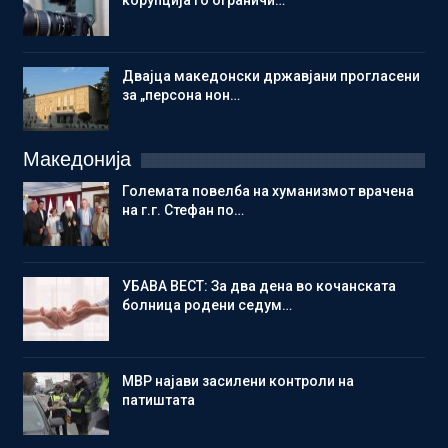
корупција го ограничи…
Двајца македонски државјани прогласени
за „персона нон…
Македонија
Големата повелба на хуманизмот врачена
на г.г. Стефан по…
УБАВА ВЕСТ: За два дена во кочанската
болница родени седум…
МВР најави засилени контроли на
патиштата