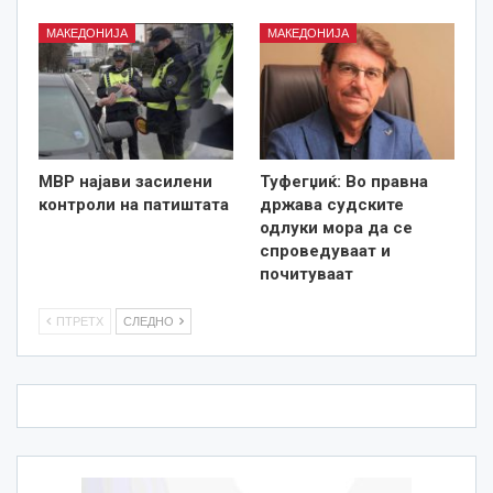
МАКЕДОНИЈА
МАКЕДОНИЈА
МВР најави засилени
Туфегџиќ: Во правна
контроли на патиштата
држава судските
одлуки мора да се
спроведуваат и
почитуваат
ПТРЕТХ
СЛЕДНО