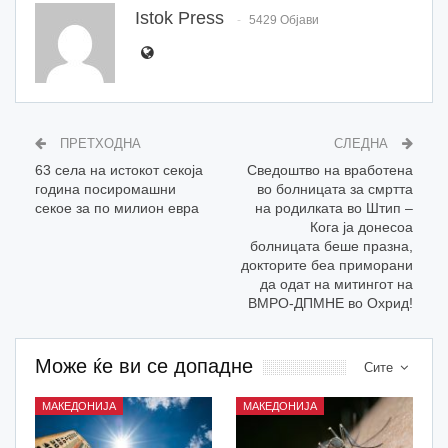
Istok Press
5429 Објави
ПРЕТХОДНА
СЛЕДНА
63 села на истокот секоја
Сведоштво на вработена
година посиромашни
во болницата за смртта
секое за по милион евра
на родилката во Штип –
Кога ја донесоа
болницата беше празна,
докторите беа приморани
да одат на митингот на
ВМРО-ДПМНЕ во Охрид!
Може ќе ви се допадне
Сите
МАКЕДОНИЈА
МАКЕДОНИЈА