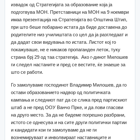
извадок од Стратегијата за образование која ја
подготвува МОН. Претставници на МОН на 9 ноември
имаа презентација на Стратегијата во Општина Штип,
при што беше побарано истата да биде доставена до
родителите низ училиштата со цел да ја разгледаат и
да дадат свои видувања по истата. Листот кој го
покажуваше, не е никаков пропаганден леток, туку
страна брј 29 од таа стратегија. Ако г-динот Милошев
ги следел настаните и пред се вестите, ќе знаеше за
што се работи.
Го замолуваме господинот Владимир Милошев, да го
остави образованието надвор од политичката
кампања и следниот пат да се слика пред партискиот
штаб а не пред ООУ Ванчо Прке, и да лови гласови
на друго место. За да не бидеме погрешно разбрани,
истото се однесува и на сите други политички партии
и кандидати кои ги замолуваме да не ги
вознемируваат и инволвираат наставниците и