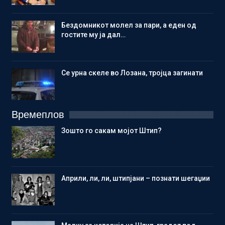
Бездомникот молел за пари, а еден од
гостите му ја дал…
Се урна скеле во Лозана, тројца загинати
Времеплов
Зошто го сакам мојот Штип?
Aприли, ли, ли, штипјани – познати шегаџии