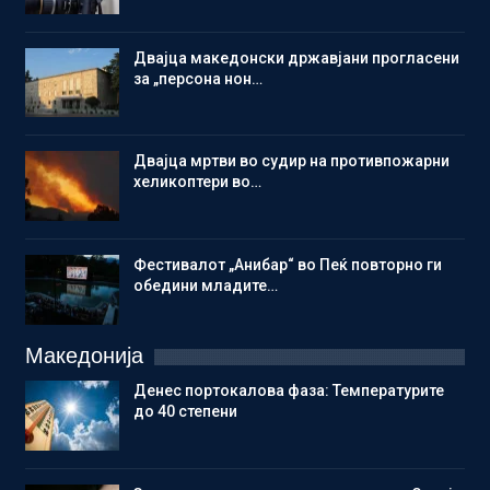
Двајца македонски државјани прогласени
за „персона нон…
Двајца мртви во судир на противпожарни
хеликоптери во…
Фестивалот „Анибар“ во Пеќ повторно ги
обедини младите…
Македонија
Денес портокалова фаза: Температурите
до 40 степени