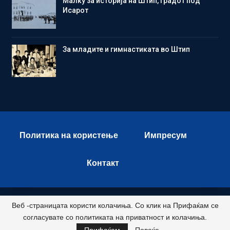
Малку за историја на Штип, градот под
Исарот
Зa младите и гимнастиката во Штип
Политика на користење
Импресум
Контакт
Веб -страницата користи колачиња. Со клик на Прифаќам се
© 2026 - Istok Press. All Rights Reserved.
согласувате со политиката на приватност и колачиња.
Развиено и хостирано од