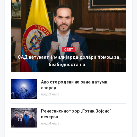
СВЕТ
САД ветуваат 1 милијарда долари помош за
безбедноста на…
Ако сте родени на овие датуми,
според…
пред 3 часа
Ренесансниот хор „Готик Војсис“
вечерва…
пред 4 часа