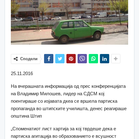
Сподели
25.11.2016
На вчерашната информација од прес конференцијата
на Владимир Милошев, лидер на СДСМ кој
поентираше со изјавата дкеа се вршела партиска
пропаганда во штипските училишта, денес реагираше
општина Штип
„Споменатиот лист хартија за кој тврдеше дека е
партиска агитација во образованието е всушност