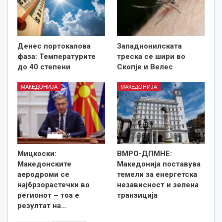
Денес портокалова
Западнонилската
фаза: Температурите
треска се шири во
до 40 степени
Скопје и Велес
МАКЕДОНИЈА
МАКЕДОНИЈА
Мицкоски:
ВМРО-ДПМНЕ:
Македонските
Македонија поставува
аеродроми се
темели за енергетска
најбрзорастечки во
независност и зелена
регионот – тоа е
транзиција
резултат на…