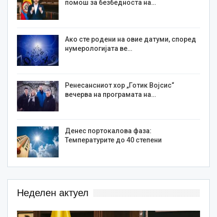
помош за безбедноста на…
Ако сте родени на овие датуми, според
нумерологијата ве…
Ренесансниот хор „Готик Војсис“
вечерва на програмата на…
Денес портокалова фаза:
Температурите до 40 степени
Неделен актуел