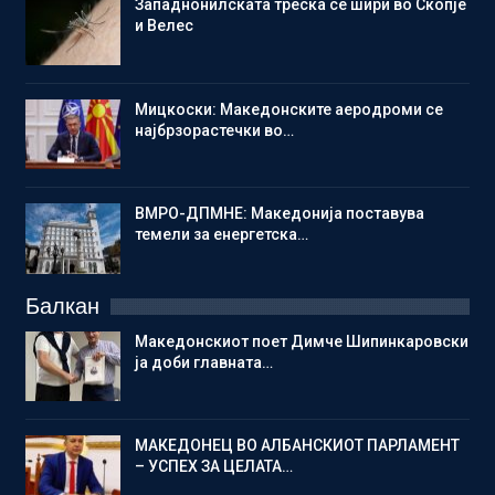
Западнонилската треска се шири во Скопје
и Велес
Мицкоски: Македонските аеродроми се
најбрзорастечки во…
ВМРО-ДПМНЕ: Македонија поставува
темели за енергетска…
Балкан
Македонскиот поет Димче Шипинкаровски
ја доби главната…
МАКЕДОНЕЦ ВО АЛБАНСКИОТ ПАРЛАМЕНТ
– УСПЕХ ЗА ЦЕЛАТА…