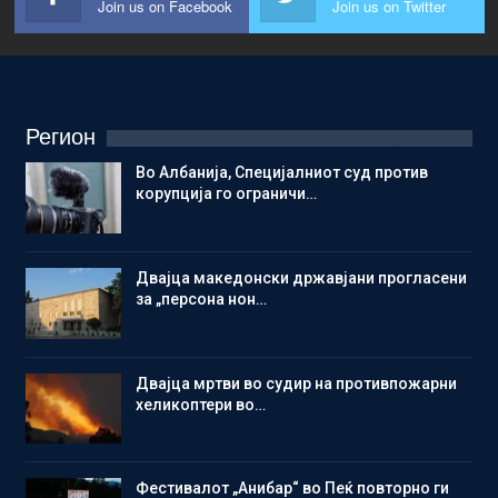
Join us on Facebook
Join us on Twitter
Регион
Во Албанија, Специјалниот суд против
корупција го ограничи…
Двајца македонски државјани прогласени
за „персона нон…
Двајца мртви во судир на противпожарни
хеликоптери во…
Фестивалот „Анибар“ во Пеќ повторно ги