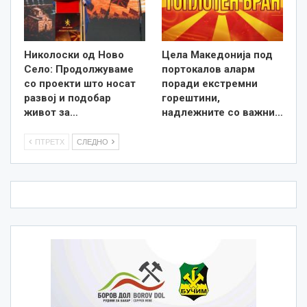
Николоски од Ново
Цела Македонија под
Село: Продолжуваме
портокалов аларм
со проекти што носат
поради екстремни
развој и подобар
горештини,
живот за…
надлежните со важни…
ПТРЕТХ
СЛЕДНО