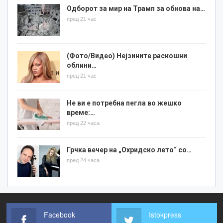
Одборот за мир на Трамп за обнова на…
пред 21 час
(Фото/Видео) Нејзините раскошни
облини…
пред 21 час
Не ви е потребна пегла во жешко
време:…
пред 22 часа
Грчка вечер на „Охридско лето“ со…
пред 24 часа
Facebook
Istokpress