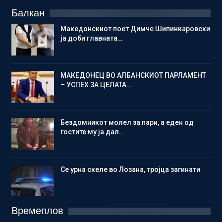
Балкан
Македонскиот поет Димче Шипинкаровски
ја доби главната…
МАКЕДОНЕЦ ВО АЛБАНСКИОТ ПАРЛАМЕНТ
– УСПЕХ ЗА ЦЕЛАТА…
Бездомникот молел за пари, а еден од
гостите му ја дал…
Се урна скеле во Лозана, тројца загинати
Времеплов