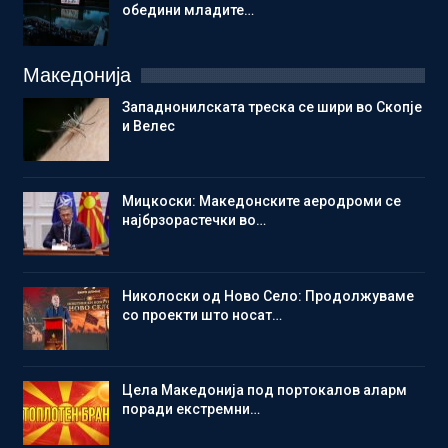
обедини младите…
Македонија
Западнонилската треска се шири во Скопје
и Велес
Мицкоски: Македонските аеродроми се
најбрзорастечки во…
Николоски од Ново Село: Продолжуваме
со проекти што носат…
Цела Македонија под портокалов аларм
поради екстремни…