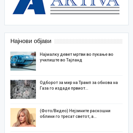
Најнови објави
Најмалку девет мртви во пукање во
училиште во Тајланд
Одборот за мир на Трамп за обнова на
Газа го издаде првиот…
(Фото/Видео) Нејзините раскошни
облини го тресат светот, а…