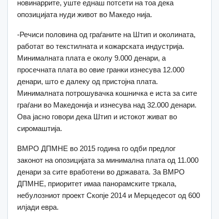
новинаррите, уште еднаш потсети на тоа дека
опозицијата нуди живот во Македо нија.
-Речиси половина од граѓаните на Штип и околината,
работат во текстилната и кожарската индустрија.
Минималната плата е околу 9.000 денари, а
просечната плата во овие гранки изнесува 12.000
денари, што е далеку од пристојна плата.
Минималната потрошувачка кошничка е иста за сите
граѓани во Македонија и изнесува над 32.000 денари.
Ова јасно говори дека Штип и истокот живат во
сиромаштија.
ВМРО ДПМНЕ во 2015 година го одби предлог
законот на опозицијата за минимална плата од 11.000
денари за сите вработени во државата. За ВМРО
ДПМНЕ, приоритет имаа панорамските тркала,
небулозниот проект Скопје 2014 и Мерцедесот од 600
илјади евра.