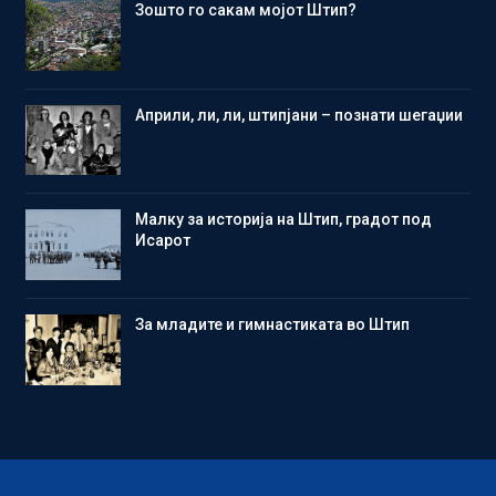
Зошто го сакам мојот Штип?
Aприли, ли, ли, штипјани – познати шегаџии
Малку за историја на Штип, градот под
Исарот
Зa младите и гимнастиката во Штип