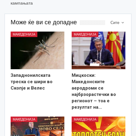
кампањата
Може ќе ви се допадне
Сите
МАКЕДОНИЈА
МАКЕДОНИЈА
Западнонилската
Мицкоски:
треска се шири во
Македонските
Скопје и Велес
аеродроми се
најбрзорастечки во
регионот – тоа е
резултат на…
МАКЕДОНИЈА
МАКЕДОНИЈА