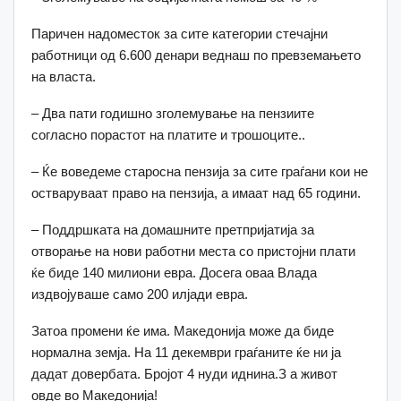
Паричен надоместок за сите категории стечајни
работници од 6.600 денари веднаш по превземањето
на власта.
– Два пати годишно зголемување на пензиите
согласно порастот на платите и трошоците..
– Ќе воведеме старосна пензија за сите граѓани кои не
остваруваат право на пензија, а имаат над 65 години.
– Поддршката на домашните претпријатија за
отворање на нови работни места со пристојни плати
ќе биде 140 милиони евра. Досега оваа Влада
издвојуваше само 200 илјади евра.
Затоа промени ќе има. Македонија може да биде
нормална земја. На 11 декември граѓаните ќе ни ја
дадат довербата. Бројот 4 нуди иднина.З а живот
овде во Македонија!