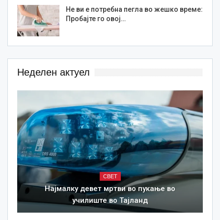
Не ви е потребна пегла во жешко време:
Пробајте го овој…
Неделен актуел
СВЕТ
Најмалку девет мртви во пукање во
училиште во Тајланд