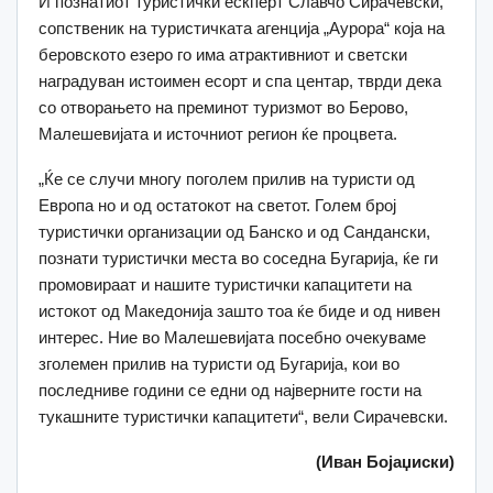
И познатиот туристички ескперт Славчо Сирачевски,
сопственик на туристичката агенција „Аурора“ која на
беровското езеро го има атрактивниот и светски
наградуван истоимен есорт и спа центар, тврди дека
со отворањето на преминот туризмот во Берово,
Малешевијата и источниот регион ќе процвета.
„Ќе се случи многу поголем прилив на туристи од
Европа но и од остатокот на светот. Голем број
туристички организации од Банско и од Сандански,
познати туристички места во соседна Бугарија, ќе ги
промовираат и нашите туристички капацитети на
истокот од Македонија зашто тоа ќе биде и од нивен
интерес. Ние во Малешевијата посебно очекуваме
зголемен прилив на туристи од Бугарија, кои во
последниве години се едни од најверните гости на
тукашните туристички капацитети“, вели Сирачевски.
(Иван Бојаџиски)