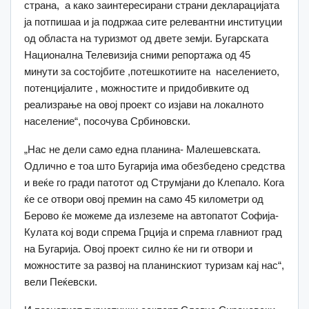
страна, а како заинтересирани страни декларацијата
ја потпишаа и ја подржаа сите релевантни институции
од областа на туризмот од двете земји. Бугарската
Национална Телевизија сними репортажа од 45
минути за состојбите ,потешкотиите на населението,
потенцијалите , можностите и придобивките од
реализрање на овој проект со изјави на локалното
население“, посочува Србиновски.
„Нас не дели само една планина- Малешевската.
Одлично е тоа што Бугарија има обезбедено средства
и веќе го гради патотот од Струмјани до Клепало. Кога
ќе се отвори овој премин на само 45 километри од
Берово ќе можеме да излеземе на автопатот Софија-
Кулата кој води спрема Грција и спрема главниот град
на Бугарија. Овој проект силно ќе ни ги отвори и
можностите за развој на планинскиот туризам кај нас“,
вели Пеќевски.