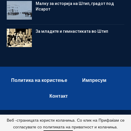
Малку за историја на Штип, градот под
Исарот
Зa младите и гимнастиката во Штип
Политика на користење
Импресум
Контакт
Веб -страницата користи колачиња. Со клик на Прифаќам се
© 2026 - Istok Press. All Rights Reserved.
согласувате со политиката на приватност и колачиња.
Развиено и хостирано од