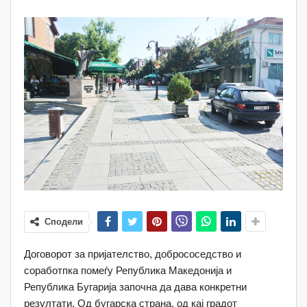
Сподели
Договорот за пријателство, добрососедство и
соработпка помеѓу Република Македонија и
Република Бугарија започна да дава конкретни
резултати. Од бугарска страна, од кај градот