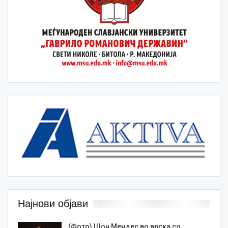
Најнови објави
(Фото) Шон Мендес во врска со