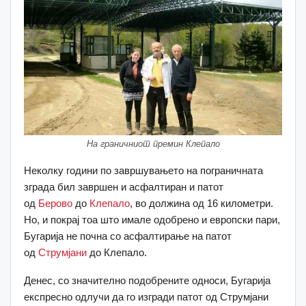
На граничниот премин Клепало
Неколку години по завршувањето на пограничната
зграда бил завршен и асфалтиран и патот
од
Берово
до
Клепало
, во должина од 16 километри.
Но, и покрај тоа што имале одобрено и европски пари,
Бугарија не почна со асфалтирање на патот
од
Струмјани
до Клепало.
Денес, со значително подобрените односи, Бугарија
експресно одлучи да го изгради патот од Струмјани