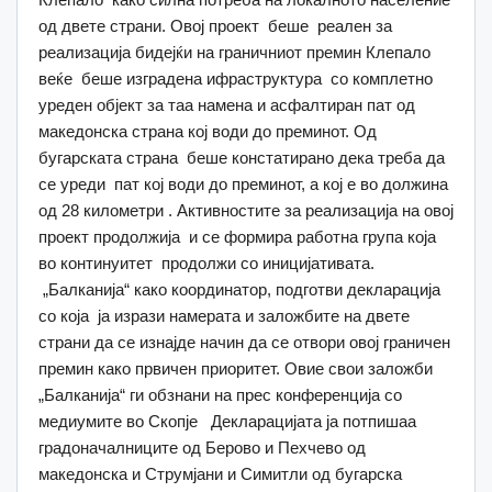
од двете страни. Овој проект беше реален за
реализација бидејќи на граничниот премин Клепало
веќе беше изградена ифраструктура со комплетно
уреден објект за таа намена и асфалтиран пат од
македонска страна кој води до преминот. Од
бугарската страна беше констатирано дека треба да
се уреди пат кој води до преминот, а кој е во должина
од 28 километри . Активностите за реализација на овој
проект продолжија и се формира работна група која
во континуитет продолжи со иницијативата.
„Балканија“ како координатор, подготви декларација
со која ја изрази намерата и заложбите на двете
страни да се изнајде начин да се отвори овој граничен
премин како првичен приоритет. Овие свои заложби
„Балканија“ ги обзнани на прес конференција со
медиумите во Скопје Декларацијата ја потпишаа
градоначалниците од Берово и Пехчево од
македонска и Струмјани и Симитли од бугарска