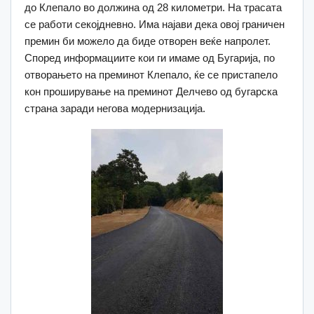
до Клепало во должина од 28 километри. На трасата
се работи секојдневно. Има најави дека овој граничен
премин би можело да биде отворен веќе напролет.
Според информациите кои ги имаме од Бугарија, по
отворањето на преминот Клепало, ќе се пристапело
кон проширување на преминот Делчево од бугарска
страна заради негова модернизација.