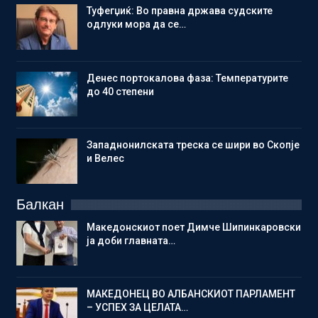
Туфегџиќ: Во правна држава судските
одлуки мора да се…
Денес портокалова фаза: Температурите
до 40 степени
Западнонилската треска се шири во Скопје
и Велес
Балкан
Македонскиот поет Димче Шипинкаровски
ја доби главната…
МАКЕДОНЕЦ ВО АЛБАНСКИОТ ПАРЛАМЕНТ
– УСПЕХ ЗА ЦЕЛАТА…