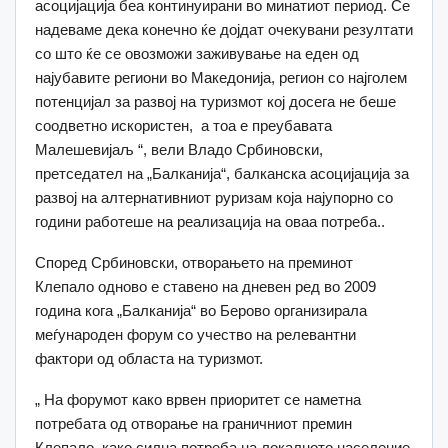
асоцијација беа континуирани во минатиот период. Се
надеваме дека конечно ќе дојдат очекувани резултати
со што ќе се овозможи заживување на еден од
најубавите региони во Македонија, регион со најголем
потенцијал за развој на туризмот кој досега не беше
соодветно искористен, а тоа е преубавата
Малешевијаљ “, вели Владо Србиновски,
претседател на „Балканија“, балканска асоцијација за
развој на алтернативниот руризам која најупорно со
години работеше на реализација на оваа потреба..
Според Србиновски, отворањето на преминот
Клепало одново е ставено на дневен ред во 2009
година кога „Балканија“ во Берово организирала
меѓународен форум со учество на релевантни
фактори од областа на туризмот.
„ На форумот како врвен приоритет се наметна
потребата од отворање на граничниот премин
Клепало како силна потреба на локалното население