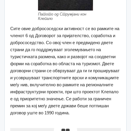
Патото од Струмјани кон
Клепало
Сите овие добрососедски активност се во рамките на
членот 6 од Договорот за пријателство, соработка и
добрососедство. Со овој член е предвидено двете
страни да го поддржуваат зголемувањето на
туристичката размена, како и развојот на соодветни
форми на соработка во областа на туризмот. Двете
договорни страни се обврзуваат да ги ги прошируваат
и усовршуваат транспортните врски и комуникациите
меѓу нив, вклучително во рамките на регионалните
инфраструктурни проекти, при што проектот Клепало
е од приоритетно значење. Се работи за граничен
премин за кој меѓу двете држави беше потпишан
договор уште во 1990 година.