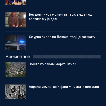
Бездомникот молел за пари, а еден од
гостите му ја дал…
Се урна скеле во Лозана, тројца загинати
Времеплов
Зошто го сакам мојот Штип?
Aприли, ли, ли, штипјани – познати шегаџии