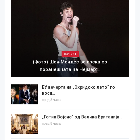
ЖИВОТ
(Фото) Шон Мендес во врска со
поранешната на Нејмар:…
ЕУ вечерта на „Охридско лето“ го
носи…
пред 8 часа
„Готик Војсис“ од Велика Британија…
пред 8 часа