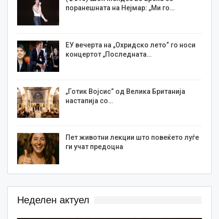
поранешната на Нејмар: „Ми го…
ЕУ вечерта на „Охридско лето“ го носи
концертот „Последната…
„Готик Војсис“ од Велика Британија
настапија со…
Пет животни лекции што повеќето луѓе
ги учат предоцна
Неделен актуел