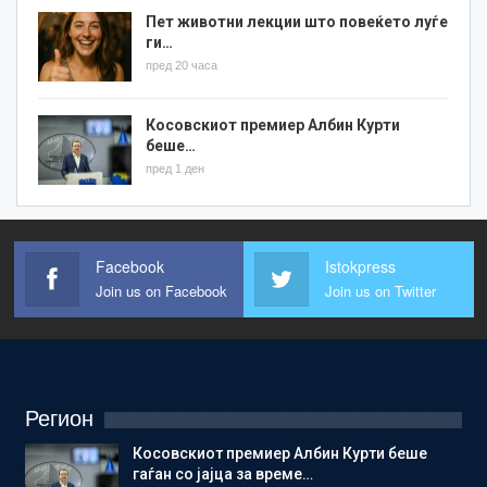
Пет животни лекции што повеќето луѓе
ги…
пред 20 часа
Косовскиот премиер Албин Курти
беше…
пред 1 ден
Facebook
Istokpress
Join us on Facebook
Join us on Twitter
Регион
Косовскиот премиер Албин Курти беше
гаѓан со јајца за време…