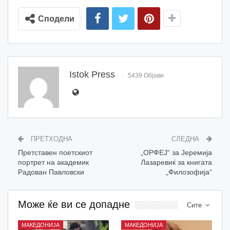
Сподели
Istok Press
5439 Објави
ПРЕТХОДНА
СЛЕДНА
Претставен поетскиот
„OРФЕЈ“ за Јеремија
портрет на академик
Лазаревиќ за книгата
Радован Павловски
„Филозофија“
Може ќе ви се допадне
Сите
МАКЕДОНИЈА
МАКЕДОНИЈА