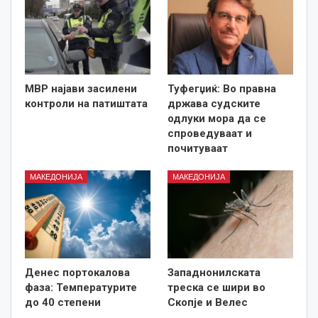
МВР најави засилени
Туфегџиќ: Во правна
контроли на патиштата
држава судските
одлуки мора да се
спроведуваат и
почитуваат
МАКЕДОНИЈА
МАКЕДОНИЈА
Денес портокалова
Западнонилската
фаза: Температурите
треска се шири во
до 40 степени
Скопје и Велес