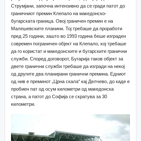
Струмјани, започна интензивно да се гради патот до
граничниот премин Клепало на македонско-
бугарската граница. Овој граничен премин е на
Малешевските планини. Тој требаше да проработи
пред 25 години, зашто во 1993 година беше изграден
современ пограничен објект на Клепало, кој требаше
да го користат и македонските и бугарските гранични
служби. Според договорот, Бугарија таков објект за
двете гранични служби требаше да изгради на некој
од другите два планирани гранични премина. Едниот
од нив е преминот „Црна скала“ кај Делчево, до каде е
пробиен пат од осум километри од македонска
страна, а патот до Софија се скратува за 30
километри.