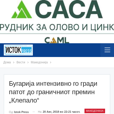
Дома
Вести
Македонија
Бугарија интензивно го гради
патот до граничниот премин
„Клепало“
МАКЕДОНИЈА
На
20 Авг, 2018 во 22:21 часот.
Од
Istok Press