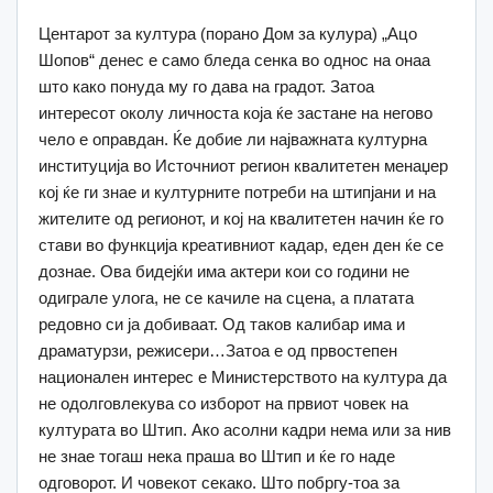
Центарот за култура (порано Дом за кулура) „Ацо
Шопов“ денес е само бледа сенка во однос на онаа
што како понуда му го дава на градот. Затоа
интересот околу личноста која ќе застане на негово
чело е оправдан. Ќе добие ли најважната културна
институција во Источниот регион квалитетен менаџер
кој ќе ги знае и културните потреби на штипјани и на
жителите од регионот, и кој на квалитетен начин ќе го
стави во функција креативниот кадар, еден ден ќе се
дознае. Ова бидејќи има актери кои со години не
одиграле улога, не се качиле на сцена, а платата
редовно си ја добиваат. Од таков калибар има и
драматурзи, режисери…Затоа е од првостепен
национален интерес е Министерството на култура да
не одолговлекува со изборот на првиот човек на
културата во Штип. Ако асолни кадри нема или за нив
не знае тогаш нека праша во Штип и ќе го наде
одговорот. И човекот секако. Што побргу-тоа за