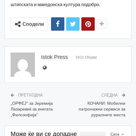
штипската и македонска култура подобро.
Сподели
Istok Press
5421 Објави
ПРЕТХОДНА
СЛЕДНА
„OРФЕЈ“ за Јеремија
КОЧАНИ: Мобилни
Лазаревиќ за книгата
патронажни сервиси за
„Филозофија“
руралните места
Може ќе ви се допадне
Сите