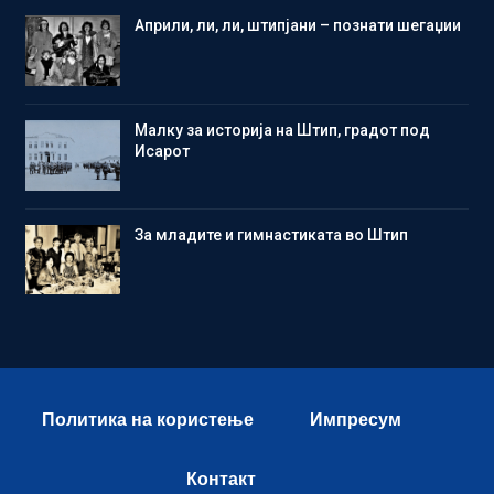
Aприли, ли, ли, штипјани – познати шегаџии
Малку за историја на Штип, градот под
Исарот
Зa младите и гимнастиката во Штип
Политика на користење
Импресум
Контакт