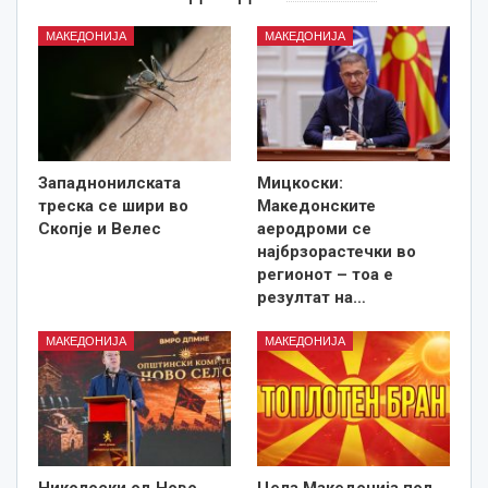
МАКЕДОНИЈА
МАКЕДОНИЈА
Западнонилската
Мицкоски:
треска се шири во
Македонските
Скопје и Велес
аеродроми се
најбрзорастечки во
регионот – тоа е
резултат на…
МАКЕДОНИЈА
МАКЕДОНИЈА
Николоски од Ново
Цела Македонија под