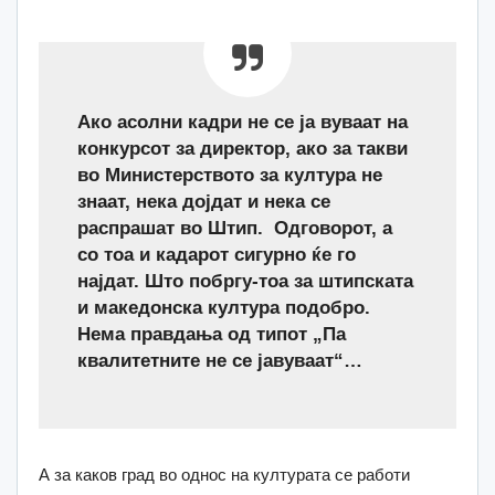
Ако асолни кадри не се ја вуваат на
конкурсот за директор, ако за такви
во Министерството за култура не
знаат, нека дојдат и нека се
распрашат во Штип. Одговорот, а
со тоа и кадарот сигурно ќе го
најдат. Што побргу-тоа за штипската
и македонска култура подобро.
Нема правдања од типот „Па
квалитетните не се јавуваат“…
А за каков град во однос на културата се работи