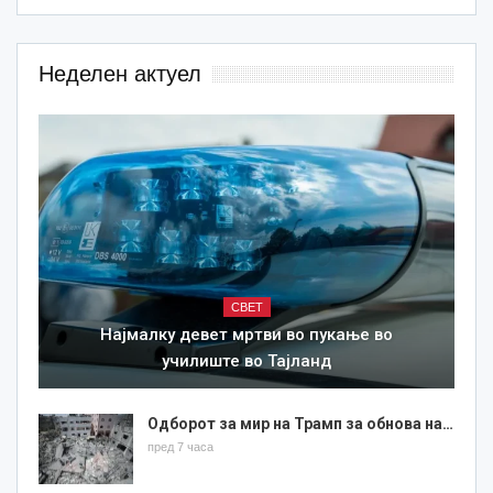
Неделен актуел
СВЕТ
Најмалку девет мртви во пукање во
училиште во Тајланд
Одборот за мир на Трамп за обнова на…
пред 7 часа