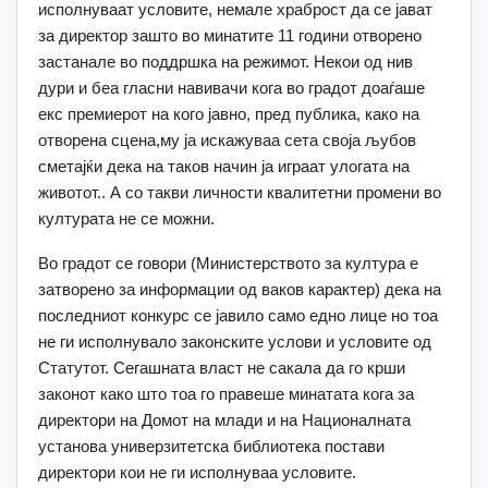
исполнуваат условите, немале храброст да се јават
за директор зашто во минатите 11 години отворено
застанале во поддршка на режимот. Некои од нив
дури и беа гласни навивачи кога во градот доаѓаше
екс премиерот на кого јавно, пред публика, како на
отворена сцена,му ја искажуваа сета своја љубов
сметајќи дека на таков начин ја играат улогата на
животот.. А со такви личности квалитетни промени во
културата не се можни.
Во градот се говори (Министерството за култура е
затворено за информации од ваков карактер) дека на
последниот конкурс се јавило само едно лице но тоа
не ги исполнувало законските услови и условите од
Статутот. Сегашната власт не сакала да го крши
законот како што тоа го правеше минатата кога за
директори на Домот на млади и на Националната
установа универзитетска библиотека постави
директори кои не ги исполнуваа условите.