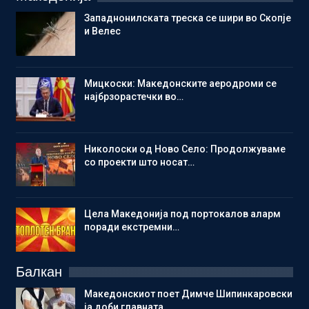
Западнонилската треска се шири во Скопје
и Велес
Мицкоски: Македонските аеродроми се
најбрзорастечки во…
Николоски од Ново Село: Продолжуваме
со проекти што носат…
Цела Македонија под портокалов аларм
поради екстремни…
Балкан
Македонскиот поет Димче Шипинкаровски
ја доби главната…