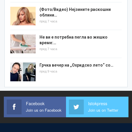
(Фото/Видео) Нејзините раскошни
облини…
пред 7 часа
Не ви е потребна пегла во жешко
време:…
пред 7 часа
Грчка вечер на „Охридско лето“ со…
пред 9 часа
Facebook
Istokpress
Join us on Facebook
Join us on Twitter