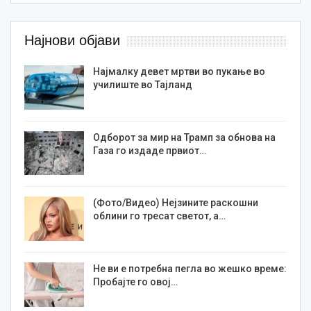
Најнови објави
Најмалку девет мртви во пукање во
училиште во Тајланд
Одборот за мир на Трамп за обнова на
Газа го издаде првиот…
(Фото/Видео) Нејзините раскошни
облини го тресат светот, а…
Не ви е потребна пегла во жешко време:
Пробајте го овој…