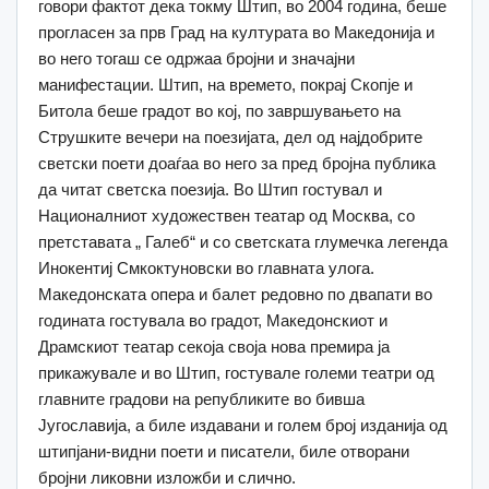
говори фактот дека токму Штип, во 2004 година, беше
прогласен за прв Град на културата во Македонија и
во него тогаш се одржаа бројни и значајни
манифестации. Штип, на времето, покрај Скопје и
Битола беше градот во кој, по завршувањето на
Струшките вечери на поезијата, дел од најдобрите
светски поети доаѓаа во него за пред бројна публика
да читат светска поезија. Во Штип гостувал и
Националниот художествен театар од Москва, со
претставата „ Галеб“ и со светската глумечка легенда
Инокентиј Смкоктуновски во главната улога.
Македонската опера и балет редовно по двапати во
годината гостувала во градот, Македонскиот и
Драмскиот театар секоја своја нова премира ја
прикажувале и во Штип, гостувале големи театри од
главните градови на републиките во бивша
Југославија, а биле издавани и голем број изданија од
штипјани-видни поети и писатели, биле отворани
бројни ликовни изложби и слично.