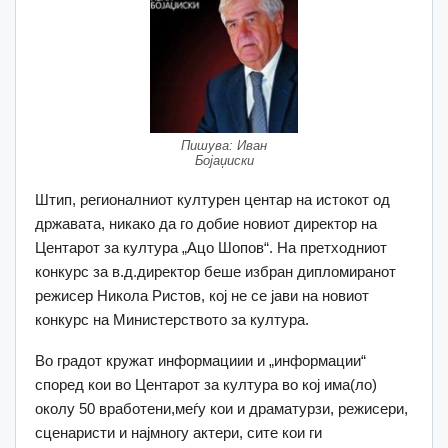
Пишува: Иван
Бојаџиски
Штип, регионалниот културен центар на истокот од
државата, никако да го добие новиот директор на
Центарот за култура „Ацо Шопов“. На претходниот
конкурс за в.д.директор беше избран дипломиранот
режисер Никола Ристов, кој не се јави на новиот
конкурс на Министерството за култура.
Во градот кружат информациии и „информации“
според кои во Центарот за култура во кој има(ло)
околу 50 вработени,меѓу кои и драматурзи, режисери,
сценаристи и најмногу актери, сите кои ги