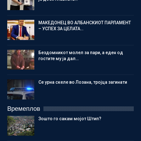
МАКЕДОНЕЦ ВО АЛБАНСКИОТ ПАРЛАМЕНТ
– УСПЕХ ЗА ЦЕЛАТА…
Бездомникот молел за пари, а еден од
гостите му ја дал…
Се урна скеле во Лозана, тројца загинати
Времеплов
Зошто го сакам мојот Штип?