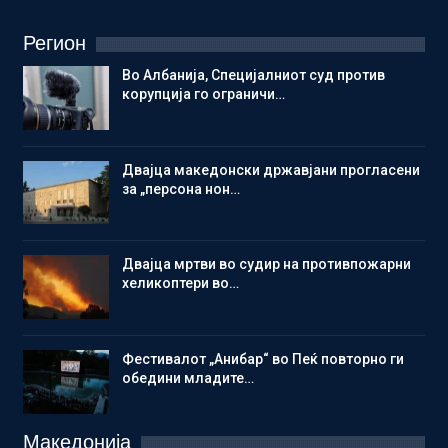
Регион
Во Албанија, Специјалниот суд против
корупција го ограничи…
Двајца македонски државјани прогласени
за „персона нон…
Двајца мртви во судир на противпожарни
хеликоптери во…
Фестивалот „Анибар“ во Пеќ повторно ги
обедини младите…
Македонија