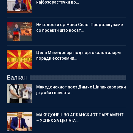
најбрзорастечки во…
Николоски од Ново Село: Продолжуваме
со проекти што носат…
Цела Македонија под портокалов аларм
поради екстремни…
Балкан
Македонскиот поет Димче Шипинкаровски
ја доби главната…
МАКЕДОНЕЦ ВО АЛБАНСКИОТ ПАРЛАМЕНТ
– УСПЕХ ЗА ЦЕЛАТА…