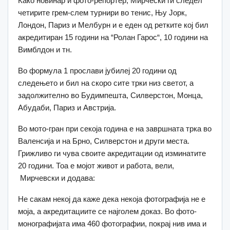
Како новинар и фото-репортер, Мирчески ги следел
четирите грем-слем турнири во тенис, Њу Јорк,
Лондон, Париз и Мелбурн и е еден од ретките кој бил
акредитиран 15 години на “Ролан Гарос“, 10 години на
Вимблдон и тн.
Во формула 1 прослави јубилеј 20 години од
следењето и бил на скоро сите трки низ светот, а
задолжително во Будимпешта, Силверстон, Монца,
Абудаби, Париз и Австрија.
Во мото-гран при секоја година е на завршната трка во
Валенсија и на Брно, Силверстон и други места.
Грижливо ги чува своите акредитации од изминатите
20 години. Тоа е мојот живот и работа, вели,
Мирчевски и додава:
Не сакам некој да каже дека некоја фотографија не е
моја, а акредитациите се најголем доказ. Во фото-
монографијата има 460 фотографии, покрај нив има и