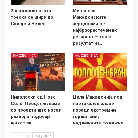
Западнонилската
Мицкоски:
треска се шири во
Македонските
Скопје и Велес
аеродроми се
најбрзорастечки во
регионот – тоа е
резултат на…
МАКЕДОНИЈА
МАКЕДОНИЈА
Николоски од Ново
Цела Македонија под
Село: Продолжуваме
портокалов аларм
со проекти што носат
поради екстремни
развој и подобар
горештини,
живот за…
надлежните со важни…
ПТРЕТХ
СЛЕДНО