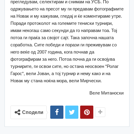
прегледувам, селектирам и снимам на УСБ. По
одржувањето на пресот му ги предавам фотографиите
на Новак и му кажувам, гледај и ќе коментираме утре.
Поради протоколот на големите тениски турнири,
имам некогаш само секунди да го направам тоа. Тој
потоа ги праќа за својот сајт. Така започна нашата
соработка. Сите победи и порази ги преживувам со
него веќе од 2007 година, кога почнав да
фотографирам за него. Потоа почна да ги освојува
турнирите, ги освои сите, но остана неосвоен “Ролаг
Гарос“, вели Јован, а тој турнир и нему како и на
Новак му стана ноќна мора, вели Мирчески.
Веле Митаноски
Сподели