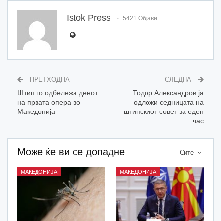
Istok Press
5421 Објави
ПРЕТХОДНА
СЛЕДНА
Штип го одбележа денот
Тодор Александров ја
на првата опера во
одложи седницата на
Македонија
штипскиот совет за еден
час
Може ќе ви се допадне
Сите
МАКЕДОНИЈА
МАКЕДОНИЈА