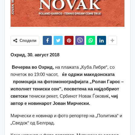
Сподели
Охрид, 30. август 2018
Вечерва во Охрид,
на плажата „Куба Либре“, со
почеток во 19:00 часот,
ќе
одржи македонската
промо
ција
на фотомонографијата „Ролан Гарос –
исполнет
тениски с
о
н“, посветена на најдобриот
светски
тениски рекет, Србинот Новак Ѓоковиќ
,
чиј
автор
е новинарот
Јован Мирчески.
Мирчески е новинар и фото репортер на „Политика“ и
„Сведок“ од Белград.