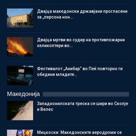
Двајца македонски државјани прогласени
за „персона нон…
Двајца мртви во судир на противпожарни
хеликоптери во…
Фестивалот „Анибар“ во Пеќ повторно ги
обедини младите…
Македонија
Западнонилската треска се шири во Скопје
и Велес
Мицкоски: Македонските аеродроми се