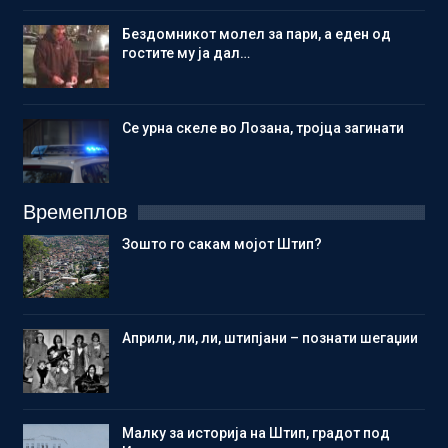
Бездомникот молел за пари, а еден од
гостите му ја дал…
Се урна скеле во Лозана, тројца загинати
Времеплов
Зошто го сакам мојот Штип?
Aприли, ли, ли, штипјани – познати шегаџии
Малку за историја на Штип, градот под