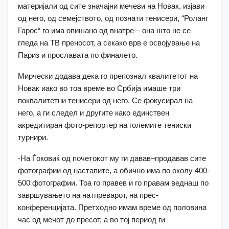
материјали од сите значајни мечеви на Новак, изјави
од него, од семејството, од познати тенисери, “Роланг
Гарос“ го има опишано од внатре – она што не се
гледа на ТВ преносот, а секако врв е освојување на
Париз и прославата по финалето.
Мирчески додава дека го препознал квалитетот на
Новак иако во тоа време во Србија имаше три
поквалитетни тенисери од него. Се фокусирал на
него, а ги следел и другите како единствен
акредитиран фото-репортер на големите тениски
турнири.
-На Ѓоковиќ од почетокот му ги давав–продавав сите
фотографии од настапите, а обично има по околу 400-
500 фотографии. Тоа го правев и го правам веднаш по
завршувањето на натпреварот, на прес-
конференцијата. Претходно имам време од половина
час од мечот до пресот, а во тој период ги