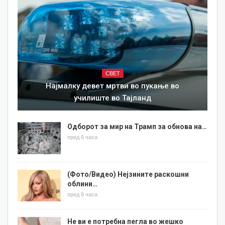
СВЕТ
Најмалку девет мртви во пукање во
училиште во Тајланд
Одборот за мир на Трамп за обнова на…
пред 6 часа
(Фото/Видео) Нејзините раскошни
облини…
пред 6 часа
Не ви е потребна пегла во жешко