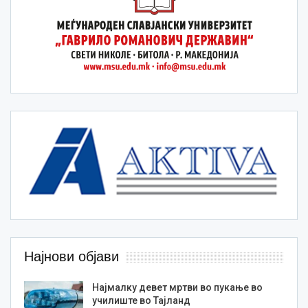
Најнови објави
Најмалку девет мртви во пукање во
училиште во Тајланд