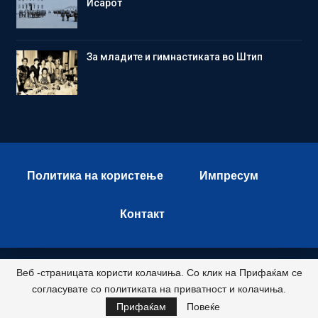
Исарот
Зa младите и гимнастиката во Штип
Политика на користење
Импресум
Контакт
Веб -страницата користи колачиња. Со клик на Прифаќам се
© 2026 - Istok Press. All Rights Reserved.
согласувате со политиката на приватност и колачиња.
Развиено и хостирано од
Прифаќам
Повеќе