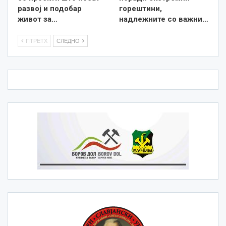
развој и подобар
горештини,
живот за…
надлежните со важни…
ПТРЕТХ
СЛЕДНО