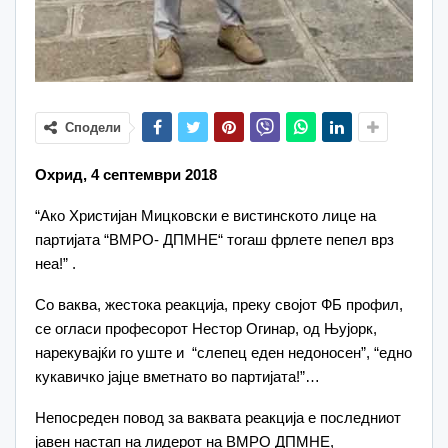
Сподели
Охрид, 4 септември 2018
“Ако Христијан Мицковски е вистинското лице на
партијата “ВМРО- ДПМНЕ“ тогаш фрлете пепел врз
неа!” .
Со ваква, жестока реакција, преку својот ФБ профил,
се огласи професорот Нестор Огинар, од Њујорк,
нарекувајќи го уште и “слепец еден недоносен”, “едно
кукавичко јајце вметнато во партијата!”…
Непосреден повод за ваквата реакција е последниот
јавен настап на лидерот на ВМРО ДПМНЕ,