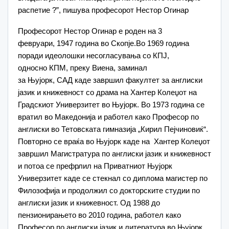
распетие ?”, пишува професорот Нестор Огинар
Професорот Нестор Огинар е роден на
3
февруари
,
1947
година во
Скопје
.Во
1969
година
поради идеолошки несогласувања со
КПЈ
,
односно
КПМ
, преку
Виена
, заминал
за
Њујорк
,
САД
каде завршил факултет за
англиски
јазик
и книжевност со драма на Хантер Колеџот на
Градскиот Универзитет во Њујорк. Во
1973
година се
вратил во Македонија и работел како Професор по
англиски во
Тетовската гимназија „Кирил Пејчиновиќ“
.
Повторно се враќа во Њујорк каде на Хантер Колеџот
завршил Магистратура по англиски јазик и книжевност
и потоа се префрлил на Приватниот
Њујорк
Универзитет
каде се стекнал со диплома магистер по
Филозофија и продолжил со докторските студии по
англиски јазик и книжевност. Од
1988
до
пензионирањето во
2010
година, работел како
Професор по англиски јазик и литература во Њујорк.