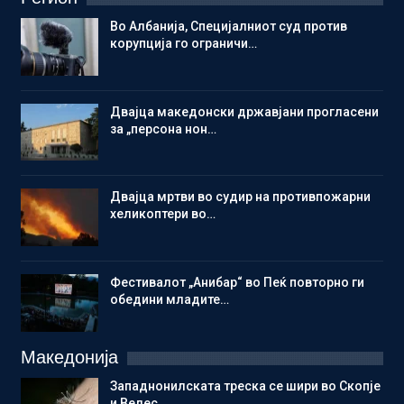
Во Албанија, Специјалниот суд против
корупција го ограничи…
Двајца македонски државјани прогласени
за „персона нон…
Двајца мртви во судир на противпожарни
хеликоптери во…
Фестивалот „Анибар“ во Пеќ повторно ги
обедини младите…
Македонија
Западнонилската треска се шири во Скопје
и Велес