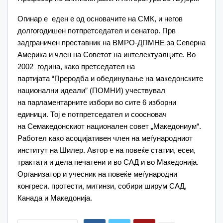
Огинар е еден е од основачите на
СМК
, и негов
долгогодишен потпретседател и сенатор. Прв
задграничен преставник на
ВМРО-ДПМНЕ
за
Северна
Америка
и член на Советот на интелектуалците. Во
2002
година, како претседател на
партијата “
Преродба и обединување на македонските
национални идеали” (ПОМНИ)
учествувал
на
парламентарните избори
во сите 6 изборни
единици. Тој е потпретседател и соосновач
на
Семакедонскиот национален совет „Македониум“
.
Работел како асоцијативен член на меѓународниот
институт на Шилер. Автор е на повеќе статии, есеи,
трактати и дела печатени и во САД и во Македонија.
Организатор и учесник на повеќе меѓународни
конгреси. протести, митинзи, собири ширум САД,
Канада и Македонија.