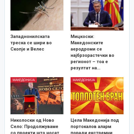
Западнонилската
Мицкоски:
треска се шири во
Македонските
Скопје и Велес
аеродроми се
најбрзорастечки во
регионот – тоа е
резултат на…
МАКЕДОНИЈА
МАКЕДОНИЈА
Николоски од Ново
Цела Македонија под
Село: Продолжуваме
портокалов аларм
со проекти што носат
поради екстремни