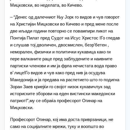
Мицковски, во неделата, во Кичево.
– “Денес од далечниот Њу Јорк го видов и чув говорот
на Христијан Мицковски во Кичево и пред мене после
две иљади години повторно се повампири ликот на
Понтија Пилат пред Судот на Исус Христос !Го гледав
и слушав тој дволичен, двосмислен, безр’бетен ,
неморален, физички и политички кукавица како ги
пере валканите раце пред заблудените и наивните
партиски членови и им ја фрла нечистата вода право
в’ лице!Го видов и чув како пред нив ја осудува
Македонија и ја предава на распетието што го подигна
Зоран Заев криејќи го својот низок кукавичлук зад
историските зборови на еден вистински македонски
патриот!”,му се обраќа професорот Огинар на
Мицковски.
Професорот Огинар, кој има доста приврзаници, не
само на социјалните мрежи, туку и воопшто во