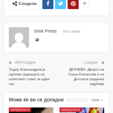
Сподели
Istok Press
5421 Објави
ПРЕТХОДНА
СЛЕДНА
Тодор Александров ја
ДЕЛЧЕВО: Дворот на
одложи седницата на
Сања Атанасова и на
штипскиот совет за еден
Детската градинка
час
најубави
Може ќе ви се допадне
Сите
МАКЕДОНИЈА
МАКЕДОНИЈА