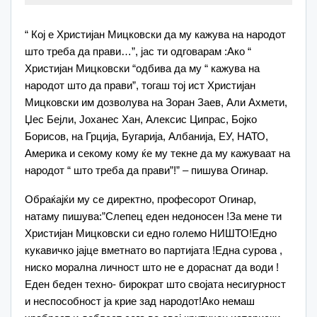
“ Кој е Христијан Мицковски да му кажува на народот
што треба да прави…”, јас ти одговарам :Ако “
Христијан Мицковски “одбива да му “ кажува на
народот што да прави”, тогаш тој ист Христијан
Мицковски им дозволува на Зоран Заев, Али Ахмети,
Џес Бејли, Јоханес Хан, Алексис Ципрас, Бојко
Борисов, на Грција, Бугарија, Албанија, ЕУ, НАТО,
Америка и секому кому ќе му текне да му кажуваат на
народот “ што треба да прави”!” – пишува Огинар.
Обраќајќи му се директно, професорот Огинар,
натаму пишува:”Слепец еден недоносен !За мене ти
Христијан Мицковски си едно големо НИШТО!Едно
кукавичко јајце вметнато во партијата !Една сурова ,
ниско морална личност што не е дораснат да води !
Еден беден техно- бирократ што својата несигурност
и неспособност ја крие зад народот!Ако немаш