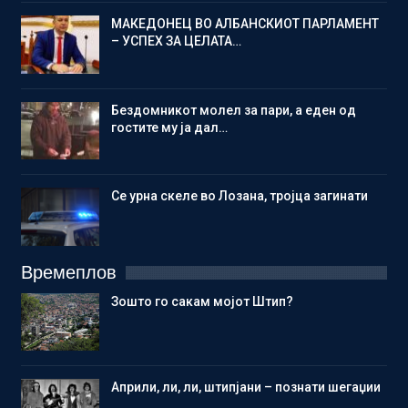
МАКЕДОНЕЦ ВО АЛБАНСКИОТ ПАРЛАМЕНТ
– УСПЕХ ЗА ЦЕЛАТА…
Бездомникот молел за пари, а еден од
гостите му ја дал…
Се урна скеле во Лозана, тројца загинати
Времеплов
Зошто го сакам мојот Штип?
Aприли, ли, ли, штипјани – познати шегаџии