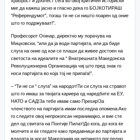
храброст и доблест сега во овој критичен историски
миг да кажеш јасно и гласно дека го БОЈКОТИРАШ
“Референдумот”, тогаш ти не си ништо поарен од оние
што го подржуваат!”.
Професорот Огинар, директно му порачува на
Мицковски, “или да ја води партијата, или да биде
слуга на оние од кои се плаши да живее достоен на
светоста на идеалите на “ Внатрешната Македонска
Револуционерна Организација чиј што пред знак го
носи партијата во која тој не припаѓа!”.
– “Ти не си “ слуга” на народот!Ти си слуга на стравот
што го имаш за твојата кариера од наредбите на ЕУ,
НАТО и САД!За тебе имам само Преѕир!За
членството на партијата имам последна опомена:Ако
го следите овој непрокопсан неранимајко, и вие сте
дел од свитата на Понтије Пилат!До кога, до кога ќе
молчите и ќе гледате како предавници во партијата и
владата ја носат Македонија на нејзиното последно