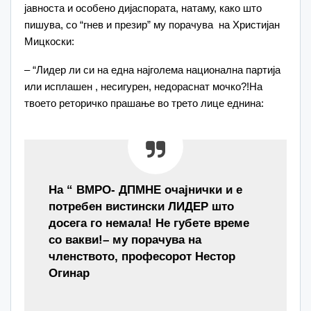
јавноста и особено дијаспората, натаму, како што
пишува, со “гнев и презир” му порачува на Христијан
Мицкоски:
– “Лидер ли си на една најголема национална партија
или исплашен , несигурен, недораснат мочко?!На
твоето реторичко прашање во трето лице еднина:
На “ ВМРО- ДПМНЕ очајнички и е
потребен вистински ЛИДЕР што
досега го немала! Не губете време
со вакви!
– му порачува на
членството, професорот Нестор
Огинар