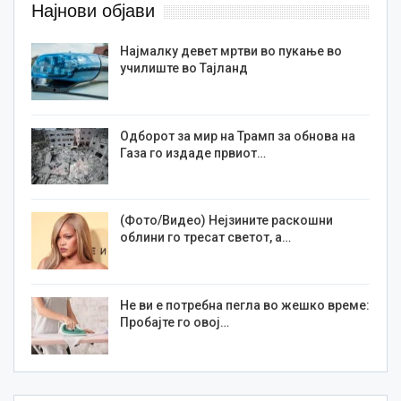
Најнови објави
Најмалку девет мртви во пукање во
училиште во Тајланд
Одборот за мир на Трамп за обнова на
Газа го издаде првиот…
(Фото/Видео) Нејзините раскошни
облини го тресат светот, а…
Не ви е потребна пегла во жешко време:
Пробајте го овој…