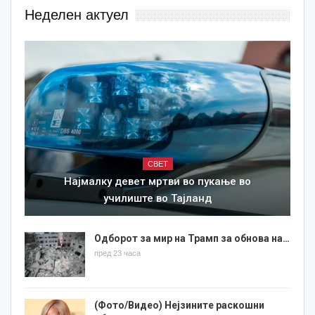
Неделен актуел
СВЕТ
Најмалку девет мртви во пукање во
училиште во Тајланд
Одборот за мир на Трамп за обнова на…
пред 23 часа
(Фото/Видео) Нејзините раскошни