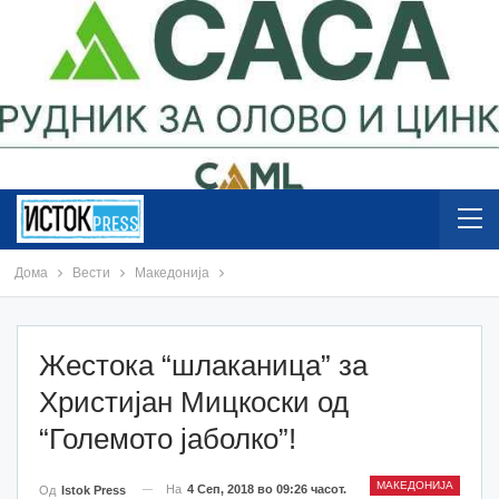
Дома
Вести
Македонија
Жестока “шлаканица” за
Христијан Мицкоски од
“Големото јаболко”!
МАКЕДОНИЈА
На
4 Сеп, 2018 во 09:26 часот.
Од
Istok Press