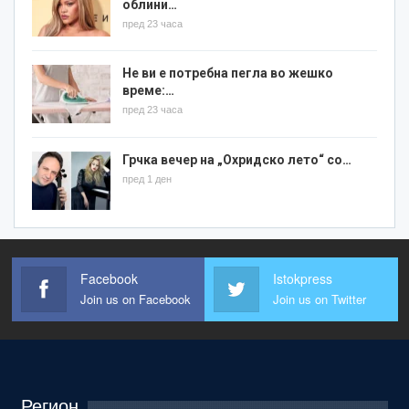
облини…
пред 23 часа
Не ви е потребна пегла во жешко
време:…
пред 23 часа
Грчка вечер на „Охридско лето“ со…
пред 1 ден
Facebook
Istokpress
Join us on Facebook
Join us on Twitter
Регион