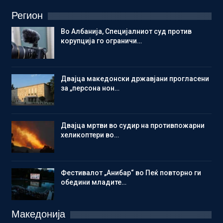
Регион
Во Албанија, Специјалниот суд против
корупција го ограничи…
Двајца македонски државјани прогласени
за „персона нон…
Двајца мртви во судир на противпожарни
хеликоптери во…
Фестивалот „Анибар“ во Пеќ повторно ги
обедини младите…
Македонија