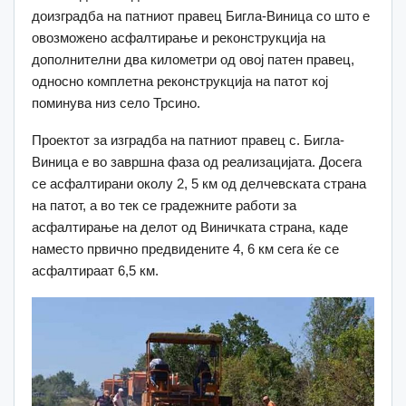
доизградба на патниот правец Бигла-Виница со што е
овозможено асфалтирање и реконструкција на
дополнителни два километри од овој патен правец,
односно комплетна реконструкција на патот кој
поминува низ село Трсино.
Проектот за изградба на патниот правец с. Бигла-
Виница е во завршна фаза од реализацијата. Досега
се асфалтирани околу 2, 5 км од делчевската страна
на патот, а во тек се градежните работи за
асфалтирање на делот од Виничката страна, каде
наместо првично предвидените 4, 6 км сега ќе се
асфалтираат 6,5 км.