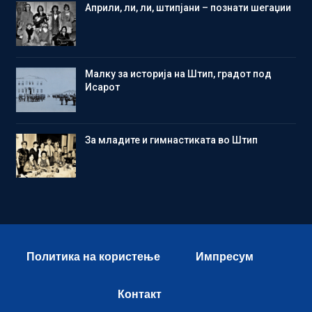
Aприли, ли, ли, штипјани – познати шегаџии
Малку за историја на Штип, градот под
Исарот
Зa младите и гимнастиката во Штип
Политика на користење
Импресум
Контакт