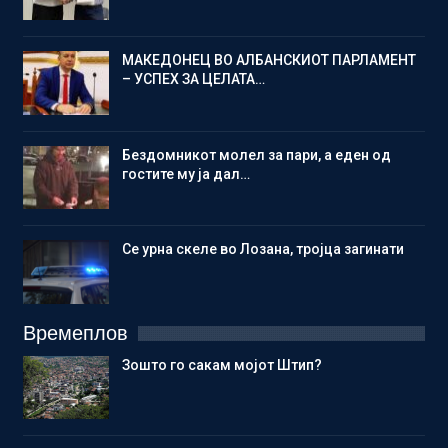
МАКЕДОНЕЦ ВО АЛБАНСКИОТ ПАРЛАМЕНТ
– УСПЕХ ЗА ЦЕЛАТА…
Бездомникот молел за пари, а еден од
гостите му ја дал…
Се урна скеле во Лозана, тројца загинати
Времеплов
Зошто го сакам мојот Штип?