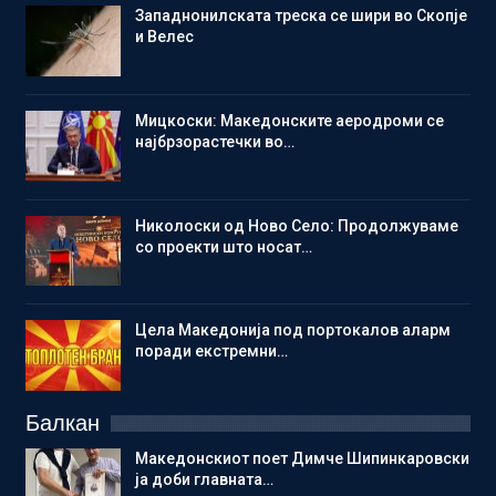
Западнонилската треска се шири во Скопје
и Велес
Мицкоски: Македонските аеродроми се
најбрзорастечки во…
Николоски од Ново Село: Продолжуваме
со проекти што носат…
Цела Македонија под портокалов аларм
поради екстремни…
Балкан
Македонскиот поет Димче Шипинкаровски
ја доби главната…