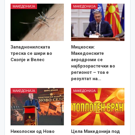
МАКЕДОНИЈА
МАКЕДОНИЈА
Западнонилската
Мицкоски:
треска се шири во
Македонските
Скопје и Велес
аеродроми се
најбрзорастечки во
регионот – тоа е
резултат на…
МАКЕДОНИЈА
МАКЕДОНИЈА
Николоски од Ново
Цела Македонија под