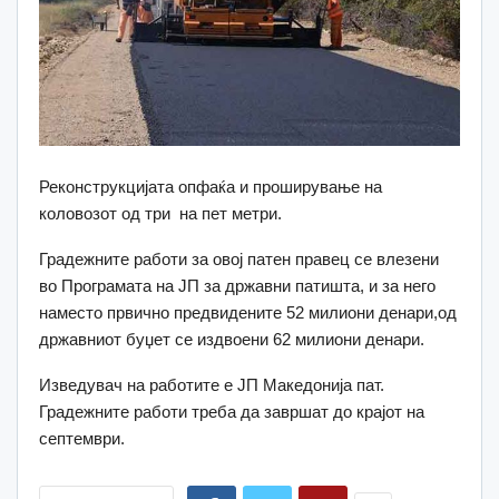
Реконструкцијата опфаќа и проширување на
коловозот од три на пет метри.
Градежните работи за овој патен правец се влезени
во Програмата на ЈП за државни патишта, и за него
наместо првично предвидените 52 милиони денари,од
државниот буџет се издвоени 62 милиони денари.
Изведувач на работите е ЈП Македонија пат.
Градежните работи треба да завршат до крајот на
септември.