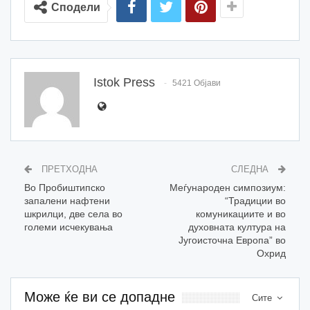
Сподели
Istok Press
5421 Објави
ПРЕТХОДНА
СЛЕДНА
Во Пробиштипско
Меѓународен симпозиум:
запалени нафтени
“Традиции во
шкрилци, две села во
комуникациите и во
големи исчекувања
духовната култура на
Југоисточна Европа” во
Охрид
Може ќе ви се допадне
Сите