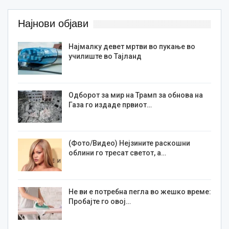
Најнови објави
Најмалку девет мртви во пукање во
училиште во Тајланд
Одборот за мир на Трамп за обнова на
Газа го издаде првиот…
(Фото/Видео) Нејзините раскошни
облини го тресат светот, а…
Не ви е потребна пегла во жешко време:
Пробајте го овој…