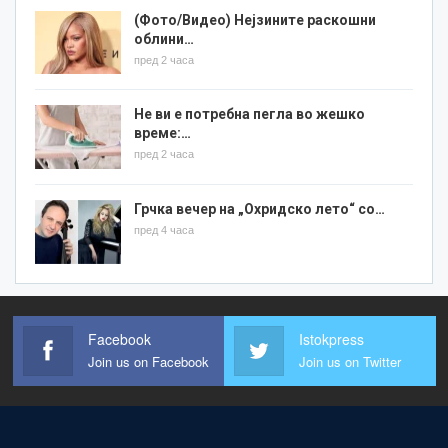
(Фото/Видео) Нејзините раскошни
облини…
пред 2 часа
Не ви е потребна пегла во жешко
време:…
пред 2 часа
Грчка вечер на „Охридско лето“ со…
пред 4 часа
Facebook
Istokpress
Join us on Facebook
Join us on Twitter