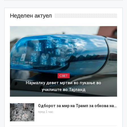
Неделен актуел
СВЕТ
Најмалку девет мртви во пукање во
училиште во Тајланд
Одборот за мир на Трамп за обнова на…
пред 1 час