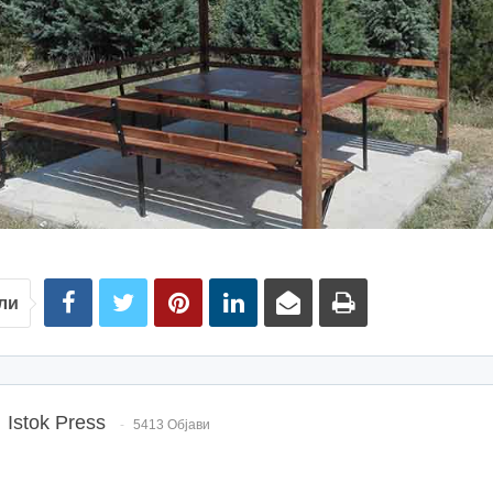
ли
Istok Press
5413 Објави