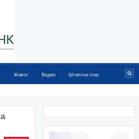
т
Живот
Видео
Штипски глас
за