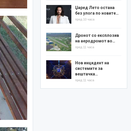
Џаред Лето остана
без улога по новите…
пред 10 часа
Дронот со експлозив
на аеродромот во…
пред 11 часа
Нов инцидент на
системите за
вештачка…
пред 11 часа