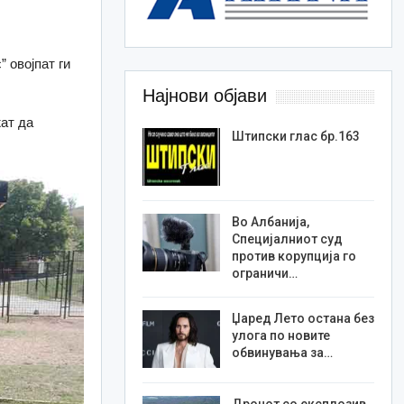
” овојпат ги
Најнови објави
ат да
Штипски глас бр.163
Во Албанија,
Специјалниот суд
против корупција го
ограничи…
Џаред Лето остана без
улога по новите
обвинувања за…
Дронот со експлозив