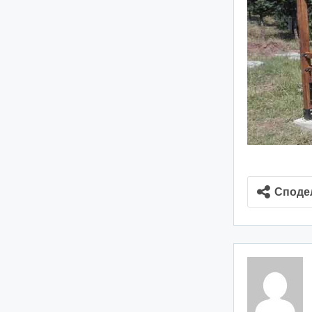
Споде