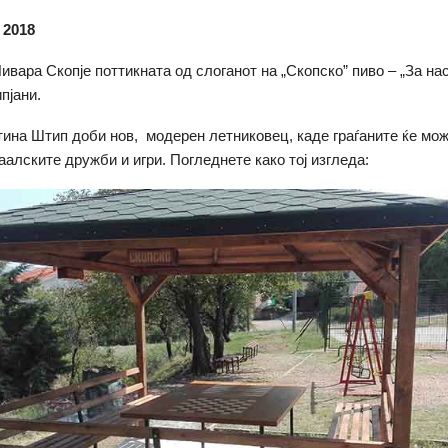
 2018
ивара Скопје поттикната од слоганот на „Скопско” пиво – „За нас
пјани.
на Штип доби нов, модерен летниковец, каде граѓаните ќе мож
аалските дружби и игри. Погледнете како тој изгледа: