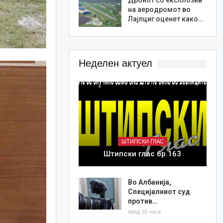
на аеродромот во
Лајпциг оценет како…
Неделен актуел
ШТИПСКИ ГЛАС
Штипски глас бр.163
Во Албанија,
Специјалниот суд
против…
пред 10 часа