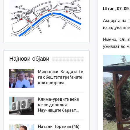
Штип, 07. 09.
Акцијата на П
израдува шти
Имено, Општи
уживаат во м
Најнови објави
Мицкоски: Владата ќе
ги обештети граѓаните
кои претрпеа…
Клима-уредите веќе
не се доволни:
Научниците бараат…
Натали Портман (46)