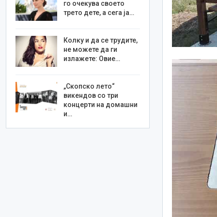
го очекува своето
трето дете, а сега ја…
Колку и да се трудите,
не можете да ги
излажете: Овие…
„Скопско лето“
викендов со три
концерти на домашни
и…