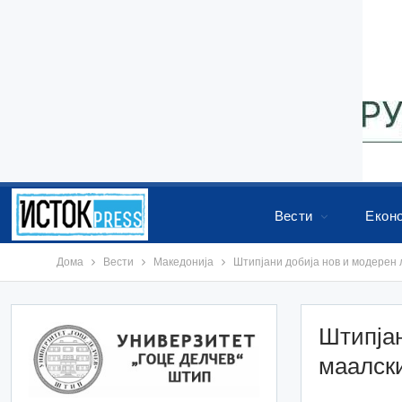
Вести
Екон
Дома
Вести
Македонија
Штипјани добија нов и модерен 
Штипјан
маалск