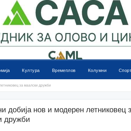
омија
Култура
Времеплов
Колумни
Спор
летниковец за маалски дружби
и добија нов и модерен летниковец 
и дружби