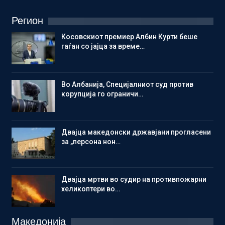
Регион
Косовскиот премиер Албин Курти беше
гаѓан со јајца за време…
Во Албанија, Специјалниот суд против
корупција го ограничи…
Двајца македонски државјани прогласени
за „персона нон…
Двајца мртви во судир на противпожарни
хеликоптери во…
Македонија