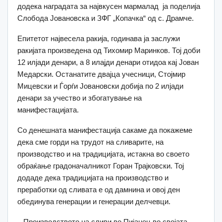
додека наградата за највкусен мармалад ја поделија
Слобода Јовановска и ЗФГ „Копачка“ од с. Драмче.
Епитетот највесела ракија, годинава ја заслужи
ракијата произведена од Тихомир Маринков. Тој доби
12 илјади денари, а 8 илајди денари отидоа кај Јован
Медарски. Останатите двајца учесници, Стојмир
Мицевски и Ѓорѓи Јовановски добија по 2 илјади
денари за учество и збогатување на
манифестацијата.
Со денешната манифестација сакаме да покажеме
дека сме горди на трудот на сливарите, на
производство и на традицијата, истакна во своето
обраќање градоначалникот Горан Трајковски. Тој
додаде дека традицијата на производство и
преработки од сливата е од дамнина и овој ден
обединува генерации и генерации делчевци.
– Производството на сливи во Пијанец во својата