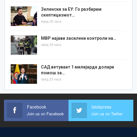
Зеленски за ЕУ: Го разбирам
скептицизмот…
пред 18 часа
МВР најави засилени контроли на…
пред 19 часа
САД ветуваат 1 милијарда долари
помош за…
пред 23 часа
Facebook
Istokpress
Join us on Facebook
Join us on Twitter