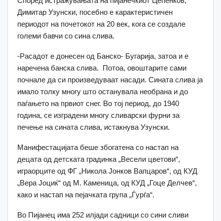
Според истражувањата на пијанечкиот Цепенков,
Димитар Узунски, посебно е карактеристичен
периодот на почетокот на 20 век, кога се создале
големи бавчи со сина слива.
-Расадот е донесен од Банско- Бугарија, затоа и е
наречена банска слива. Потоа, овоштарите сами
почнале да си произведуваат насади. Сината слива ја
имало толку многу што останувала необрана и до
паѓањето на првиот снег. Во тој период, до 1940
година, се изградени многу сливарски фурни за
печење на сината слива, истакнува Узунски.
Манифестацијата беше збогатена со настап на
децата од детската градинка „Весели цветови“,
играорците од ФГ „Никола Јонков Вапцаров“, од КУД
„Вера Јоциќ“ од М. Каменица, од КУД „Гоце Делчев“,
како и настап на пејачката група „Ѓурѓа“.
Во Пијанец има 252 илјади садници со сини сливи