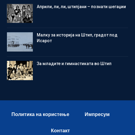
Aприли, ли, ли, штипјани – познати шегаџии
Малку за историја на Штип, градот под
Исарот
Зa младите и гимнастиката во Штип
Политика на користење
Импресум
Контакт