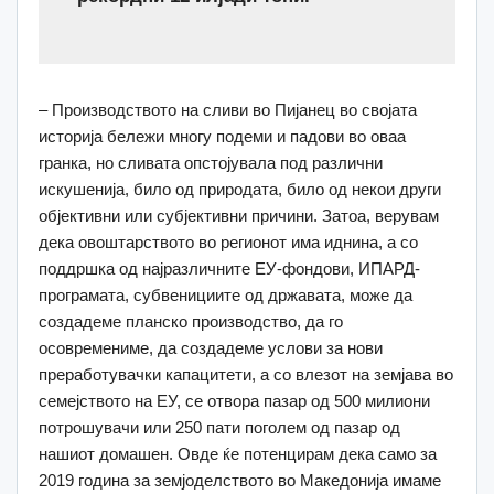
– Производството на сливи во Пијанец во својата
историја бележи многу подеми и падови во оваа
гранка, но сливата опстојувала под различни
искушенија, било од природата, било од некои други
објективни или субјективни причини. Затоа, верувам
дека овоштарството во регионот има иднина, а со
поддршка од најразличните ЕУ-фондови, ИПАРД-
програмата, субвенициите од државата, може да
создадеме планско производство, да го
осовремениме, да создадеме услови за нови
преработувачки капацитети, а со влезот на земјава во
семејството на ЕУ, се отвора пазар од 500 милиони
потрошувачи или 250 пати поголем од пазар од
нашиот домашен. Овде ќе потенцирам дека само за
2019 година за земјоделството во Македонија имаме