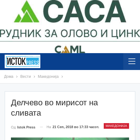
Дома
Вести
Македонија
Делчево во мирисот на
сливата
МАКЕДОНИЈА
На
21 Сеп, 2018 во 17:33 часот.
Од
Istok Press