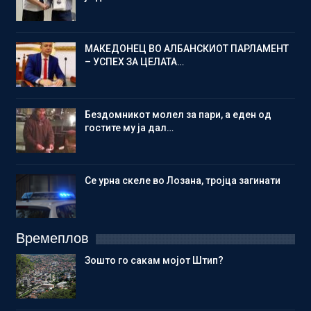
МАКЕДОНЕЦ ВО АЛБАНСКИОТ ПАРЛАМЕНТ
– УСПЕХ ЗА ЦЕЛАТА…
Бездомникот молел за пари, а еден од
гостите му ја дал…
Се урна скеле во Лозана, тројца загинати
Времеплов
Зошто го сакам мојот Штип?