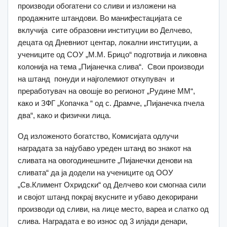
производи обогатени со сливи и изложени на
продажните штандови. Во манифестацијата се
вклучија сите образовни институции во Делчево,
децата од Дневниот центар, локални институции, а
учениците од СОУ „М.М. Брицо“ подготвија и ликовна
колонија на тема „Пијанечка слива“. Свои производи
на штанд понуди и најголемиот откупувач и
преработувач на овошје во регионот „Рудине ММ“,
како и ЗФГ „Копачка “ од с. Драмче, „Пијанечка пчела
два“, како и физички лица.
Од изложеното богатство, Комисијата одлучи
наградата за најубаво уреден штанд во знакот на
сливата на овогодинешните „Пијанечки денови на
сливата“ да ја додели на учениците од ООУ
„Св.Климент Охридски“ од Делчево кои смогнаа сили
и својот штанд покрај вкусните и убаво декорирани
производи од сливи, на лице место, вареа и слатко од
слива. Наградата е во износ од 3 илјади денари,