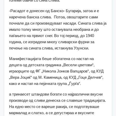
големи бавчи со сина слива.
-Расадот е донесен од Банско- Бугарија, затоа и е
наречена банска слива. Потоа, овоштарите сами
почнале да си произведуваат насади. Сината слива ја
имало толку многу што останувала необрана и до
паѓањето на првиот снег. Во тој период, до 1940
година, се изградени многу сливарски фурни за
печење на сината слива, истакнува Узунски.
Манифестацијата беше збогатена со настап на
децата од детската градинка „Весели цветови“,
играорците од ФГ „Никола Јонков Вапцаров“, од КУД
„Вера Јоциќ“ од М. Каменица, од КУД „Гоце Делчев“,
како и настап на пејачката група „Ѓурѓа“.
а тринаесет штандови богати со најразлични вкусни
производи од сливи денеска се славеше традицијата.
На едно место се вареше ракија, се подготвуваше
мармалад и слатко, а се дегустираа и вкусните