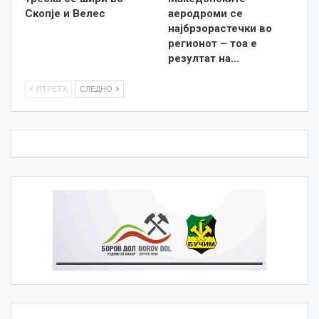
Скопје и Велес
аеродроми се
најбрзорастечки во
регионот – тоа е
резултат на…
ПТРЕТХ
СЛЕДНО