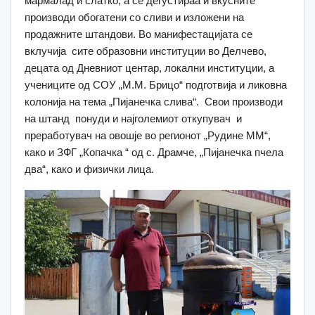
мармалад и слатко, а се дегустираа и вкусните
производи обогатени со сливи и изложени на
продажните штандови. Во манифестацијата се
вклучија сите образовни институции во Делчево,
децата од Дневниот центар, локални институции, а
учениците од СОУ „М.М. Брицо“ подготвија и ликовна
колонија на тема „Пијанечка слива“. Свои производи
на штанд понуди и најголемиот откупувач и
преработувач на овошје во регионот „Рудине ММ“,
како и ЗФГ „Копачка “ од с. Драмче, „Пијанечка пчела
два“, како и физички лица.