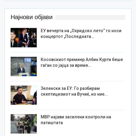
Најнови објави
ЕУ вечерта на „Охридско лето“ го носи
концертот „Последната…
Косовскиот премиер Албин Курти беше
гаѓан со јајца за време…
Зеленски за ЕУ: Го разбирам
скептицизмот на Вучиќ, но ние…
МВР најави засилени контроли на
патиштата