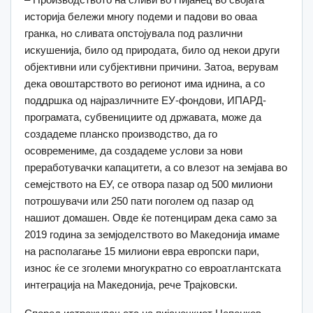
историја бележи многу подеми и падови во оваа
гранка, но сливата опстојувала под различни
искушенија, било од природата, било од некои други
објективни или субјективни причини. Затоа, верувам
дека овоштарството во регионот има иднина, а со
поддршка од најразличните ЕУ-фондови, ИПАРД-
програмата, субвенициите од државата, може да
создадеме планско производство, да го
осовремениме, да создадеме услови за нови
преработувачки капацитети, а со влезот на земјава во
семејството на ЕУ, се отвора пазар од 500 милиони
потрошувачи или 250 пати поголем од пазар од
нашиот домашен. Овде ќе потенцирам дека само за
2019 година за земјоделството во Македонија имаме
на располагање 15 милиони евра европски пари,
износ ќе се зголеми многукратно со евроатлантската
интеграција на Македонија, рече Трајковски.