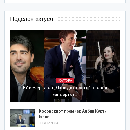
Неделен актуел
КУЛТУРА
ЕУ вечерта на „Охридско лето“ го носи
концертот…
Косовскиот премиер Албин Курти
беше…
пред 18 часа