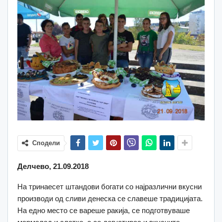
Сподели
Делчево, 21.09.2018
На тринаесет штандови богати со најразлични вкусни
производи од сливи денеска се славеше традицијата.
На едно место се вареше ракија, се подготвуваше