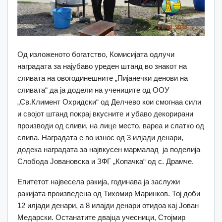
Од изложеното богатство, Комисијата одлучи
наградата за најубаво уреден штанд во знакот на
сливата на овогодинешните „Пијанечки денови на
сливата“ да ја додели на учениците од ООУ
„Св.Климент Охридски“ од Делчево кои смогнаа сили
и својот штанд покрај вкусните и убаво декорирани
производи од сливи, на лице место, вареа и слатко од
слива. Наградата е во износ од 3 илјади денари,
додека наградата за највкусен мармалад ја поделија
Слобода Јовановска и ЗФГ „Копачка“ од с. Драмче.
Епитетот највесела ракија, годинава ја заслужи
ракијата произведена од Тихомир Маринков. Тој доби
12 илјади денари, а 8 илајди денари отидоа кај Јован
Медарски. Останатите двајца учесници, Стојмир