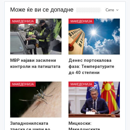
Може ќе ви се допадне
Сите
МАКЕДОНИЈА
МАКЕДОНИЈА
МВР најави засилени
Денес портокалова
контроли на патиштата
фаза: Температурите
до 40 степени
МАКЕДОНИЈА
МАКЕДОНИЈА
Западнонилската
Мицкоски:
треска се шири во
Македонските