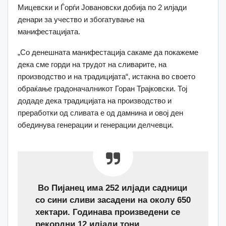
Мицевски и Ѓорѓи Јовановски добија по 2 илјади
денари за учество и збогатување на
манифестацијата.
„Со денешната манифестација сакаме да покажеме
дека сме горди на трудот на сливарите, на
производство и на традицијата“, истакна во своето
обраќање градоначалникот Горан Трајковски. Тој
додаде дека традицијата на производство и
преработки од сливата е од дамнина и овој ден
обединува генерации и генерации делчевци.
Во Пијанец има 252 илјади садници
со сини сливи засадени на околу 650
хектари. Годинава произведени се
рекордни 12 илјади тони.