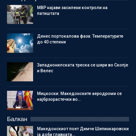
МВР најави засилени контроли на
патиштата
Денес портокалова фаза: Температурите
до 40 степени
Западнонилската треска се шири во Скопје
и Велес
Мицкоски: Македонските аеродроми се
најбрзорастечки во…
Балкан
Македонскиот поет Димче Шипинкаровски
ја доби главната…