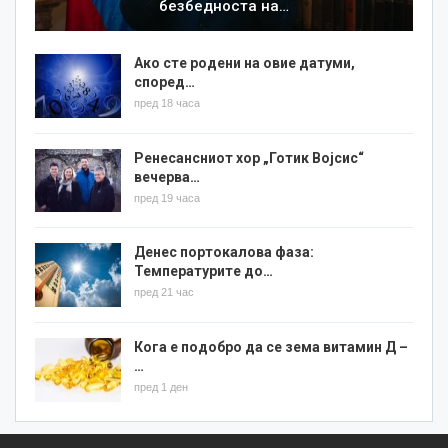
безбедноста на…
Ако сте родени на овие датуми,
според…
пред 18 часа
Ренесансниот хор „Готик Војсис“
вечерва…
пред 19 часа
Денес портокалова фаза:
Температурите до…
пред 21 час
Кога е подобро да се зема витамин Д –
…
пред 1 ден