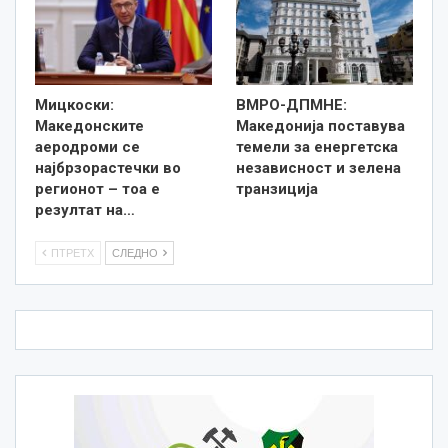
Мицкоски:
ВМРО-ДПМНЕ:
Македонските
Македонија поставува
аеродроми се
темели за енергетска
најбрзорастечки во
независност и зелена
регионот – тоа е
транзиција
резултат на…
ПТРЕТХ
СЛЕДНО