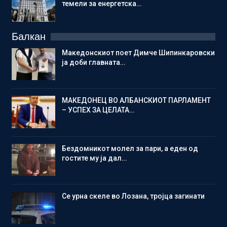
темели за енергетска…
Балкан
Македонскиот поет Димче Шипинкаровски
ја доби главната…
МАКЕДОНЕЦ ВО АЛБАНСКИОТ ПАРЛАМЕНТ
– УСПЕХ ЗА ЦЕЛАТА…
Бездомникот молел за пари, а еден од
гостите му ја дал…
Се урна скеле во Лозана, тројца загинати