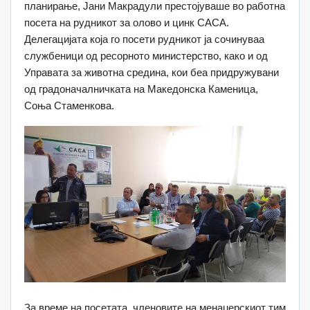
планирање, Јани Макрадули престојуваше во работна
посета на рудникот за олово и цинк САСА.
Делегацијата која го посети рудникот ја сочинуваа
службеници од ресорното министерство, како и од
Управата за животна средина, кои беа придружувани
од градоначалничката на Македонска Каменица,
Соња Стаменкова.
За време на посетата, членовите на менаџерскиот тим