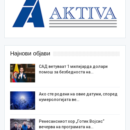
Најнови објави
САД ветуваат 1 милијарда долари
помош за безбедноста на…
Ако сте родени на овие датуми, според
нумерологијата ве…
Ренесансниот хор „Готик Војсис“
вечерва на програмата на…