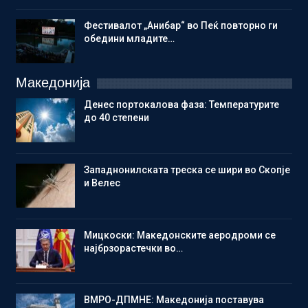
Фестивалот „Анибар“ во Пеќ повторно ги
обедини младите…
Македонија
Денес портокалова фаза: Температурите
до 40 степени
Западнонилската треска се шири во Скопје
и Велес
Мицкоски: Македонските аеродроми се
најбрзорастечки во…
ВМРО-ДПМНЕ: Македонија поставува