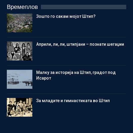
Времеплов
Зошто го сакам мојот Штип?
Aприли, ли, ли, штипјани – познати шегаџии
Малку за историја на Штип, градот под
Исарот
Зa младите и гимнастиката во Штип