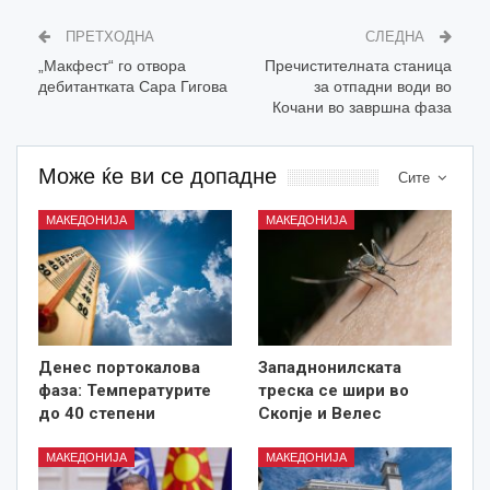
ПРЕТХОДНА
СЛЕДНА
„Макфест“ го отвора
Пречистителната станица
дебитантката Сара Гигова
за отпадни води во
Кочани во завршна фаза
Може ќе ви се допадне
Сите
МАКЕДОНИЈА
МАКЕДОНИЈА
Денес портокалова
Западнонилската
фаза: Температурите
треска се шири во
до 40 степени
Скопје и Велес
МАКЕДОНИЈА
МАКЕДОНИЈА