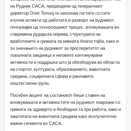
на Рудник САСА, предводени од генералниот
директор Олег Телној ги запознаа гостите со сите
клучни аспекти од работата и развојот на рудникот,
почнувајќи од технолошкиот процес, вложувањата во
современа рударска опрема, структурата на
вработените и грижата за нивната благостојба, како и
за значањето на рудникот за просперитетот на
локалната заедница и неговите континуирани
активности и поддршка што ја обезбедува во областа
на спортот, културата, образованието, животната
средина, социјалната сфера и ранливите
општествени групи.
Посебен акцент на состанокот беше ставен на
вложувањата и активностите на рудникот поврзани со
грижата за здравјето и безбедноста при работа, како и
заштитата на животната средина како исклучително
важни сегменти во САСА.