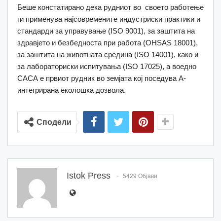
Беше констатирано дека рудниот во своето работење
ги применува најсовремените индустриски практики и
стандарди за управување (ISO 9001), за заштита на
здравјето и безбедноста при работа (OHSAS 18001),
за заштита на животната средина (ISO 14001), како и
за лабораториски испитувања (ISO 17025), а воедно
САСА е првиот рудник во земјата кој поседува A-
интегрирана еколошка дозвола.
Сподели
Istok Press
5429 Објави