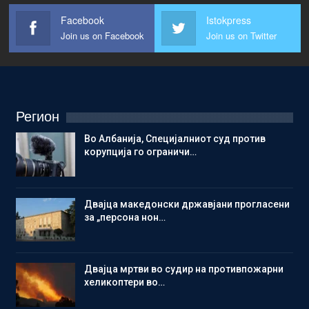
Facebook
Istokpress
Join us on Facebook
Join us on Twitter
Регион
Во Албанија, Специјалниот суд против
корупција го ограничи…
Двајца македонски државјани прогласени
за „персона нон…
Двајца мртви во судир на противпожарни
хеликоптери во…