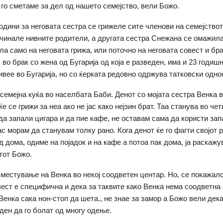
 го сметаме за дел од нашето семејство, вели Божо.
години за неговата сестра се грижеле сите членови на семејствот
чинале нивните родители, а другата сестра Снежана се омажила
ла само на неговата грижа, или поточно на неговата совест и бр
во брак со жена од Бугарија од која е разведен, има и 23 годишн
живее во Бугарија, но со ќерката редовно одржува татковски одно
семејна куќа во населбата Баби. Денот со мојата сестра Венка 
 ќе се грижи за неа ако не јас како нејзин брат. Таа станува во че
 да запали цигара и да пие кафе, не оставам сама да користи за
јас морам да станувам толку рано. Кога денот ќе го фагти својот 
 дома, одиме на појадок и на кафе а потоа пак дома, ја раскажу
тот Божо.
местување на Венка во некој соодветен центар. Но, се покажал
лест е специфична и дека за таквите како Венка нема соодветна
Венка сака нон-стоп да шета., не знае за замор а Божо вели дек
 ден да го болат од многу одење.