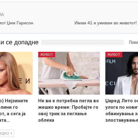
НА
иот Џим Гарисон
Имам 41 и уживам во животот!
ви се допадне
Пове
ЖИВОТ
ЖИВОТ
) Нејзините
Не ви е потребна пегла во
Џаред Лето о
лини го
жешко време: Пробајте го
улога по нови
т, а сега ја
овој трик за пеглање
обвинувања з
ата…
облека
злоставувањ
ЛЕДНО