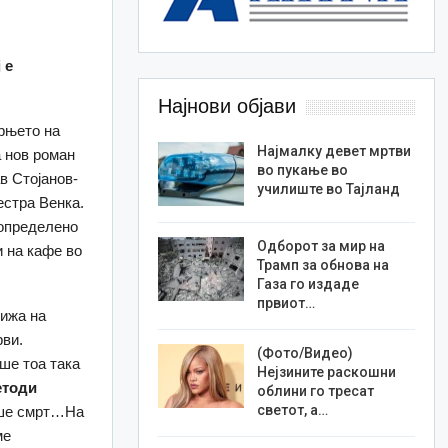
 е
Најнови објави
рњето на
Најмалку девет мртви
а нов роман
во пукање во
в Стојанов-
училиште во Тајланд
естра Венка.
 определено
Одборот за мир на
и на кафе во
Трамп за обнова на
Газа го издаде
првиот…
рижа на
рви.
(Фото/Видео)
ше тоа така
Нејзините раскошни
етоди
облини го тресат
светот, а…
ваше смрт…На
ме