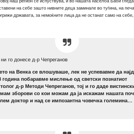
 овој наш регион се испуствува, и во нашата населба Баби глед
ставени на себе зашто нивните деца заминале во туѓина, на печа
огрижи државата, за немоќните лица да не останат само на себе
 ни го донесе д-р Чепреганов
ето на Венка се влошуваше, лек не успевавме да нај
8 година побаравме мислење од светски познатиот
толог д-р Методи Чепреганов, тој и го даде вистинск
емам зборови со кои можам да ја искажам нашата поч
олем доктор и над се импозантна човечка големина…