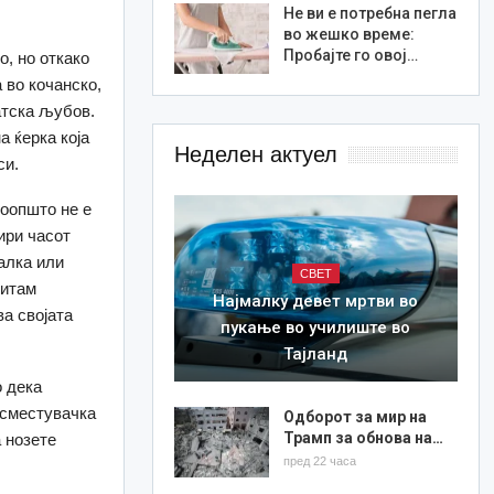
Не ви е потребна пегла
во жешко време:
Пробајте го овој…
о, но откако
 во кочанско,
атска љубов.
а ќерка која
Неделен актуел
си.
воопшто не е
тири часот
палка или
СВЕТ
ритам
Најмалку девет мртви во
ва својата
пукање во училиште во
Тајланд
о дека
 сместувачка
Одборот за мир на
Трамп за обнова на…
а нозете
пред 22 часа