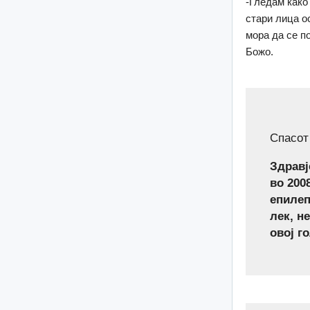
-Гледам како
стари лица о
мора да се п
Божо.
Спасот
Здравј
во 200
епилеп
лек, н
овој г