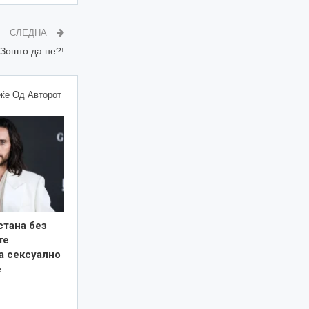
СЛЕДНА
 Зошто да не?!
ќе Од Авторот
стана без
те
а сексуално
е