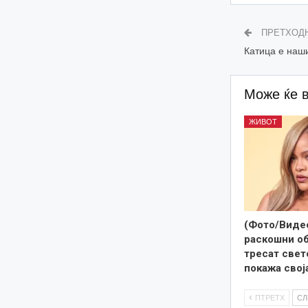
ПРЕТХОД
Катица е наш
Може ќе 
ЖИВОТ
(Фото/Видео
раскошни об
тресат свето
покажа свој
ПТРЕТХ
С