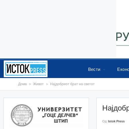
Вести
Екон
Дома
Живот
Најдобриот брат на светот
Најдобр
Од
Istok Press