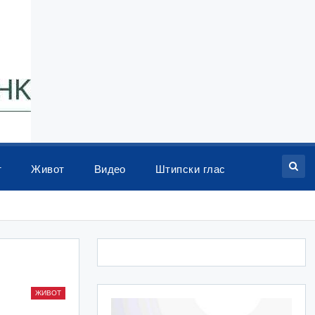
т
Живот
Видео
Штипски глас
ЖИВОТ