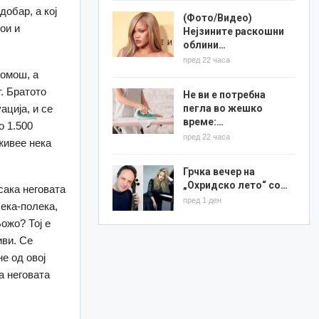
добар, а кој
(Фото/Видео)
ои и
Нејзините раскошни
облини…
пред 22 часа
помош, а
т. Братото
Не ви е потребна
ација, и се
пегла во жешко
време:…
о 1.500
пред 22 часа
живее нека
Грчка вечер на
„Охридско лето“ со…
сака неговата
пред 1 ден
лека-полека,
ожо? Тој е
иви. Се
е од овој
а неговата