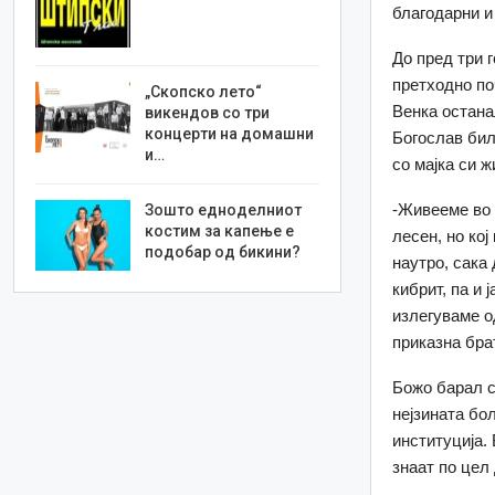
благодарни и
До пред три 
претходно по
„Скопско лето“
Венка остана
викендов со три
концерти на домашни
Богослав бил 
и…
со мајка си 
-Живееме во 
Зошто едноделниот
костим за капење е
лесен, но кој
подобар од бикини?
наутро, сака
кибрит, па и 
излегуваме од
приказна бра
Божо барал с
нејзината бо
институција. 
знаат по цел