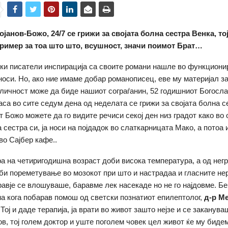
јанов-Божо, 24/7 се грижи за својата болна сестра Венка, тој
 пример за тоа што што, всушност, значи поимот Брат…
ки писатели инспирација са своите романи нашле во функциони
носи. Но, ако ние имаме добар романописец, еве му материјал з
а личност може да биде нашиот сограѓанин, 52 годишниот Богосла
часа во сите седум дена од неделата се грижи за својата болна с
 Божо можете да го видите речиси секој ден низ градот како во
 сестра си, ја носи на појдадок во слаткарницата Мако, а потоа 
во Сајбер кафе..
ра на четиригодишна возраст доби висока температура, а од нег
би пореметување во мозокот при што и настрадаа и гласните не
равје се влошуваше, баравме лек насекаде но не го најдовме. Бе
на кога побарав помош од светски познатиот епилептолог,
д-р М
. Тој и даде терапија, ја врати во живот зашто нејзе и се закану
ов, тој голем доктор и уште поголем човек цел живот ќе му биде