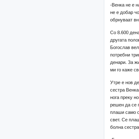
-Венка не е н
не е добар чо
обрнуваат вни
Со 8.600 ден
другата полов
Богослав вели
потребни три
денари. За ж
ми го каже св
Утре е нов д
сестра Венка
нога преку н
решен да се 
плаши само о
свет. Се плаш
болна сестра