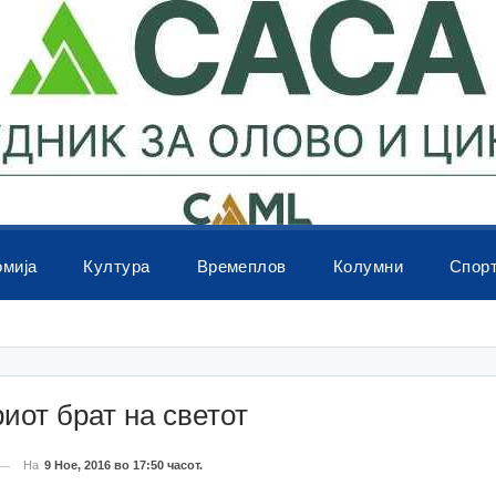
омија
Култура
Времеплов
Колумни
Спор
иот брат на светот
На
9 Ное, 2016 во 17:50 часот.