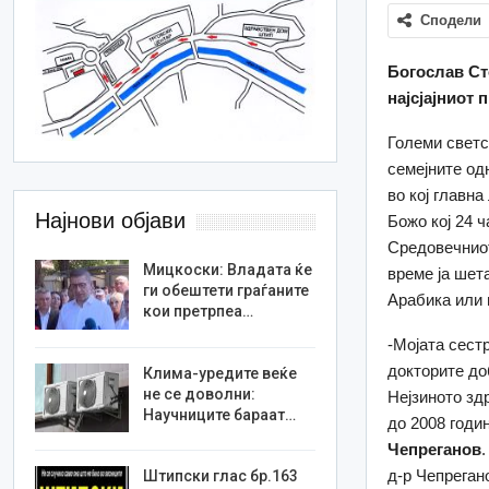
Сподели
Богослав Сто
најсјајниот
Големи светс
семејните од
во кој главн
Најнови објави
Божо кој 24 
Средовечниот
Мицкоски: Владата ќе
време ја шета
ги обештети граѓаните
Арабика или 
кои претрпеа…
-Мојата сест
докторите до
Клима-уредите веќе
не се доволни:
Нејзиното зд
Научниците бараат…
до 2008 годи
Чепреганов
д-р Чепреган
Штипски глас бр.163