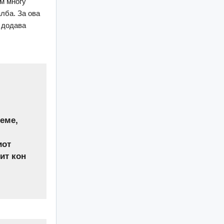
ам многу
лба. За ова
, додава
деме,
иот
ит кон