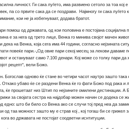
асилна личност. Ги сака луѓето, има развиено сетоло за тоа кој е 
век, па со првите сака да се поздрави. Најмногу ги сака луѓето к
мание, кои не ја избегнуваат, додава братот.
ари помош од државата, од кои половина е постојана социјална 
ина е за нега од трето лице, Венка го минива својот мачен живо
 дека на Венка, која сега има 44 години, согласно нејзината ситу
пати повеќе пари.-„Од овие пари секој месец за лекови даваме п
ивот и остануваат само 7.100 денари. Кој може со толку пари да 
ојот рецепт“, вели Божо.
ен. Богослав одново ќе стане во четири часот наутро зашто така 
. Откако убаво ќе се раздени Венка ќе го фати Божо под рака и 
ога, ќе прошетаат низ Штип по нејзините омилени дестинации. А Б
грижи за својата сестра на најдобар можен начин се додека се ж
д едно: што би било со Венка ако се случи тој пред неа да замин
и од таа можност зашто му е страв кој , кој тогаш би се грижел з
 кога во државата не постојат соодветни иснтитуции.