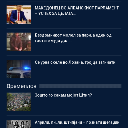
МАКЕДОНЕЦ ВО АЛБАНСКИОТ ПАРЛАМЕНТ
– УСПЕХ ЗА ЦЕЛАТА…
Бездомникот молел за пари, а еден од
гостите му ја дал…
Се урна скеле во Лозана, тројца загинати
Времеплов
Зошто го сакам мојот Штип?
Aприли, ли, ли, штипјани – познати шегаџии