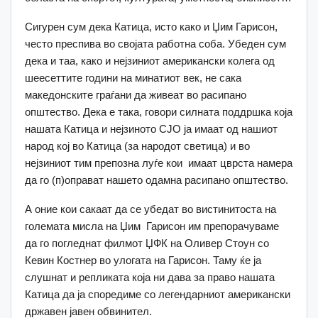
Сигурен сум дека Катица, исто како и Џим Гарисон,
често преспива во својата работна соба. Убеден сум
дека и таа, како и нејзиниот американски колега од
шеесеттите години на минатиот век, не сака
македонските граѓани да живеат во расипано
општество. Дека е така, говори силната поддршка која
нашата Катица и нејзиното СЈО ја имаат од нашиот
народ кој во Катица (за народот светица) и во
нејзиниот тим препознa луѓе кои имаат цврста намера
да го (п)оправат нашето одамна расипано општество.
А оние кои сакаат да се убедат во вистинитоста на
големата мисла на Џим Гарисон им препорачуваме
да го погледнат филмот ЏФК на Оливер Стоун со
Кевин Костнер во улогата на Гарисон. Таму ќе ја
слушнат и репликата која ни дава за право нашата
Катица да ја споредиме со легендарниот американски
државен јавен обвинител.