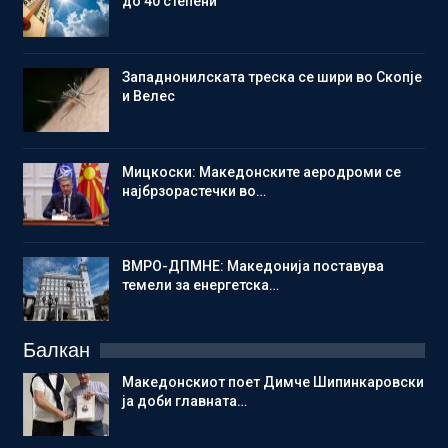
до 40 степени
Западнонилската треска се шири во Скопје
и Велес
Мицкоски: Македонските аеродроми се
најбрзорастечки во…
ВМРО-ДПМНЕ: Македонија поставува
темели за енергетска…
Балкан
Македонскиот поет Димче Шипинкаровски
ја доби главната…