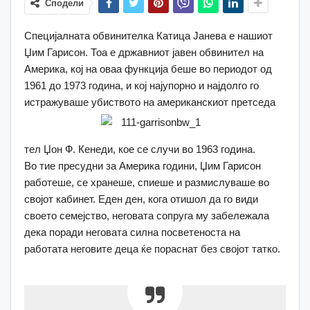
Сподели
Специјалната обвинителка Катица Јанева е нашиот
Џим Гарисон. Тоа е државниот јавен обвинител на
Америка, кој на оваа функција беше во периодот од
1961 до 1973 година, и кој најупорно и најдолго го
истражуваше убиството на американскиот претседа
тел Џон Ф. Кенеди, кое се случи во 1963 година.
Во тие пресудни за Америка години, Џим Гарисон
работеше, се хранеше, спиеше и размислуваше во
својот кабинет. Еден ден, кога отишол да го види
своето семејство, неговата сопруга му забележала
дека поради неговата силна посветеноста на
работата неговите деца ќе пораснат без својот татко.