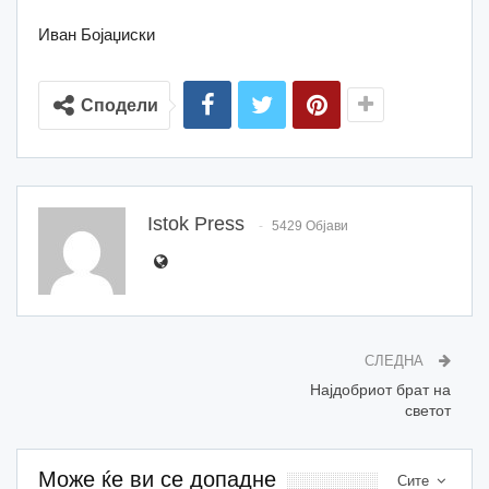
Иван Бојаџиски
Сподели
Istok Press
5429 Објави
СЛЕДНА
Најдобриот брат на
светот
Може ќе ви се допадне
Сите