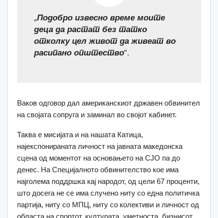
„
Подобро извесно време моите
деца да растат без татко
отколку цел живот да живеат во
расипано општество
“.
Ваков одговор дал американскиот државен обвинител
на својата сопруга и заминал во својот кабинет.
Таква е мисијата и на нашата Катица,
најекспонираната личност на јавната македонска
сцена од моментот на основањето на СЈО па до
денес. На Специјалното обвинителство кое има
најголема поддршка кај народот, од цели 67 проценти,
што досега не се има случено ниту со една политичка
партија, ниту со МПЦ, ниту со колективи и личност од
областа на спортот, културата, уметноста, бизнисот…