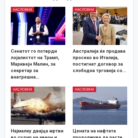
НАСЛОВНИ
НАСЛОВНИ
Сенатот го потврди
Австралија ќе продава
лојалистот на Трамп,
просеко во Италија,
Марквејн Малин, за
постигнат договор за
секретар за
слободна трговија со…
внатрешна…
НАСЛОВНИ
НАСЛОВНИ
Најмалку двајца мртви
Цената на нафтата
во судир на авион и
продолжува да расте,