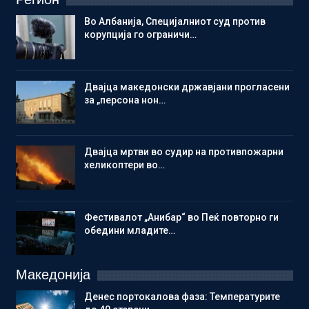
Во Албанија, Специјалниот суд против
корупција го ограничи…
Двајца македонски државјани прогласени
за „персона нон…
Двајца мртви во судир на противпожарни
хеликоптери во…
Фестивалот „Анибар“ во Пеќ повторно ги
обедини младите…
Македонија
Денес портокалова фаза: Температурите