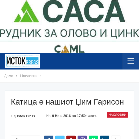
Дома
Насловни
Катица е нашиот Џим Гарисон
НАСЛОВНИ
На
9 Ное, 2016 во 17:50 часот.
Од
Istok Press