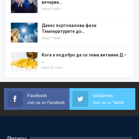
вечерва…
пред 4 часа
Денес портокалова фаза:
Температурите до…
пред 7 часа
Кога е подобро да се зема витамин Д –
…
пред 16 часа
Facebook
Istokpress
Join us on Facebook
Join us on Twitter
Регион