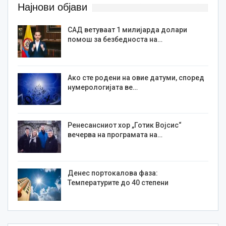
Најнови објави
САД ветуваат 1 милијарда долари
помош за безбедноста на…
Ако сте родени на овие датуми, според
нумерологијата ве…
Ренесансниот хор „Готик Војсис“
вечерва на програмата на…
Денес портокалова фаза:
Температурите до 40 степени