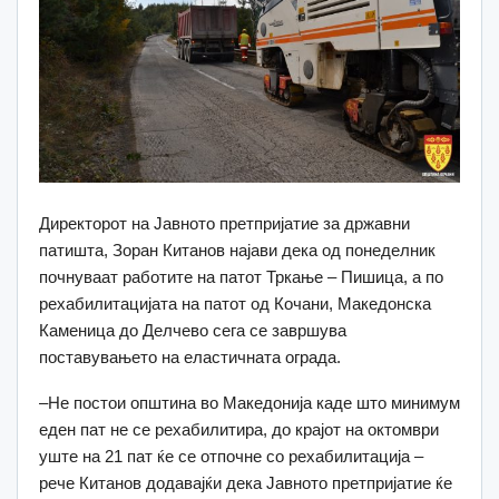
Директорот на Јавното претпријатие за државни
патишта, Зоран Китанов најави дека од понеделник
почнуваат работите на патот Тркање – Пишица, а по
рехабилитацијата на патот од Кочани, Македонска
Каменица до Делчево сега се завршува
поставувањето на еластичната ограда.
–Не постои општина во Македонија каде што минимум
еден пат не се рехабилитира, до крајот на октомври
уште на 21 пат ќе се отпочне со рехабилитација –
рече Китанов додавајќи дека Јавното претпријатие ќе