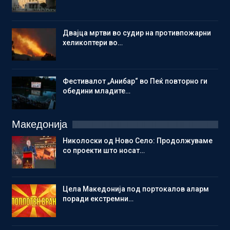
Двајца мртви во судир на противпожарни
хеликоптери во…
Фестивалот „Анибар“ во Пеќ повторно ги
обедини младите…
Македонија
Николоски од Ново Село: Продолжуваме
со проекти што носат…
Цела Македонија под портокалов аларм
поради екстремни…