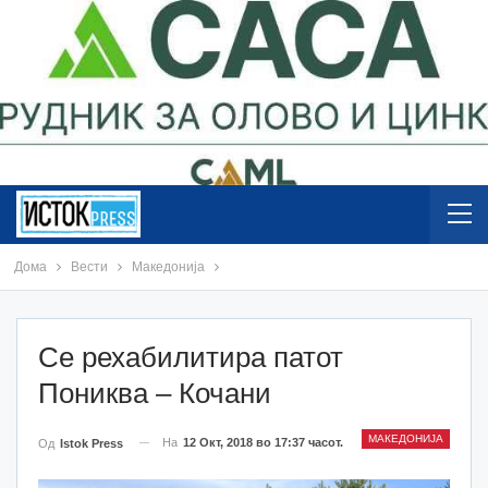
Дома
Вести
Македонија
Се рехабилитира патот
Пониква – Кочани
МАКЕДОНИЈА
На
12 Окт, 2018 во 17:37 часот.
Од
Istok Press