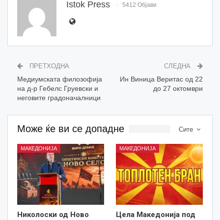
Istok Press
5412 Објави
ПРЕТХОДНА
СЛЕДНА
Медиумската филозофија
Ин Виница Веритас од 22
на д-р Гебелс Груевски и
до 27 октомври
неговите градоначалници
Може ќе ви се допадне
Сите
МАКЕДОНИЈА
МАКЕДОНИЈА
Николоски од Ново
Цела Македонија под