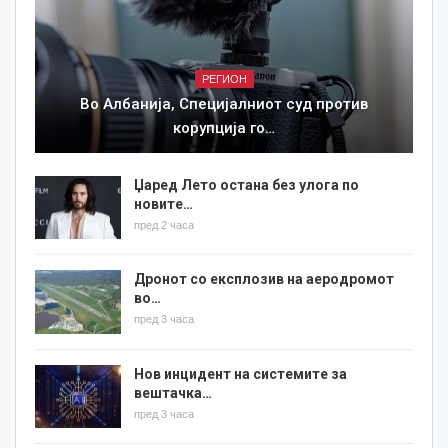
РЕГИОН
Во Албанија, Специјалниот суд против
корупција го…
Џаред Лето остана без улога по
новите…
пред 2 часа
Дронот со експлозив на аеродромот
во…
пред 3 часа
Нов инцидент на системите за
вештачка…
пред 3 часа