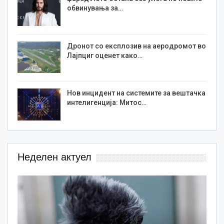
обвинувања за…
Дронот со експлозив на аеродромот во
Лајпциг оценет како…
Нов инцидент на системите за вештачка
интелигенција: Митос…
Неделен актуел