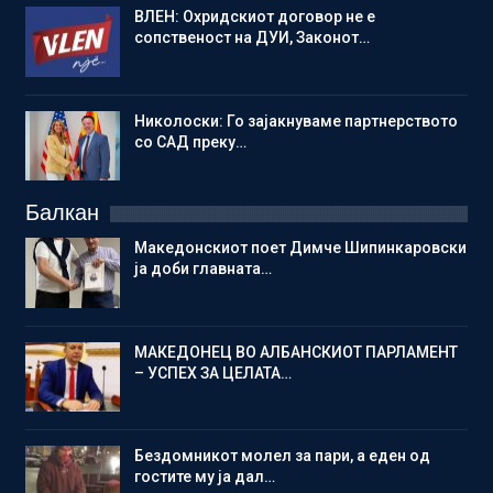
ВЛЕН: Охридскиот договор не е
сопственост на ДУИ, Законот…
Николоски: Го зајакнуваме партнерството
со САД преку…
Балкан
Македонскиот поет Димче Шипинкаровски
ја доби главната…
МАКЕДОНЕЦ ВО АЛБАНСКИОТ ПАРЛАМЕНТ
– УСПЕХ ЗА ЦЕЛАТА…
Бездомникот молел за пари, а еден од
гостите му ја дал…