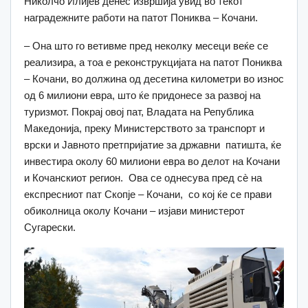
Николчо Илијев денес извршија увид во текот
наградежните работи на патот Пониква – Кочани.
– Она што го ветивме пред неколку месеци веќе се
реализира, а тоа е реконструкцијата на патот Пониква
– Кочани, во должина од десетина километри во износ
од 6 милиони евра, што ќе придонесе за развој на
туризмот. Покрај овој пат, Владата на Република
Македонија, преку Министерството за транспорт и
врски и Јавното претпријатие за државни патишта, ќе
инвестира околу 60 милиони евра во делот на Кочани
и Кочанскиот регион. Ова се однесува пред сè на
експресниот пат Скопје – Кочани, со кој ќе се прави
обиколница околу Кочани – изјави министерот
Сугарески.