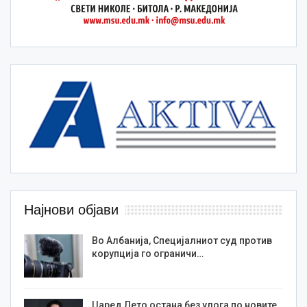
Најнови објави
Во Албанија, Специјалниот суд против
корупција го ограничи…
Џаред Лето остана без улога по новите