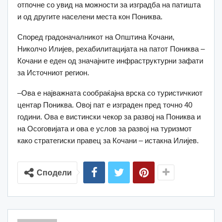
отпочне со увид на можности за изградба на патишта
и од другите населени места кон Пониква.
Според градоначалникот на Општина Кочани,
Николчо Илијев, рехабилитацијата на патот Пониква –
Кочани е еден од значајните инфраструктурни зафати
за Источниот регион.
–Ова е најважната сообраќајна врска со туристичкиот
центар Пониква. Овој пат е изграден пред точно 40
години. Ова е вистински чекор за развој на Пониква и
на Осоговијата и ова е услов за развој на туризмот
како стратегиски правец за Кочани – истакна Илијев.
Сподели