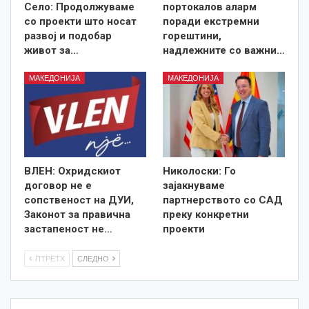
Село: Продолжуваме
портокалов аларм
со проекти што носат
поради екстремни
развој и подобар
горештини,
живот за…
надлежните со важни…
МАКЕДОНИЈА
МАКЕДОНИЈА
ВЛЕН: Охридскиот
Николоски: Го
договор не е
зајакнуваме
сопственост на ДУИ,
партнерството со САД
Законот за правична
преку конкретни
застапеност не…
проекти
ПТРЕТХ
СЛЕДНО