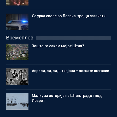
Се урна скеле во Лозана, тројца загинати
Времеплов
Зошто го сакам мојот Штип?
Aприли, ли, ли, штипјани – познати шегаџии
Малку за историја на Штип, градот под
Исарот