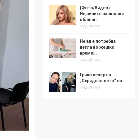
(Фото/Видео)
Нејзините раскошни
облини…
пред 10 часа
Не ви е потребна
пегла во жешко
време:…
пред 10 часа
Грчка вечер на
„Охридско лето“ со…
пред 13 часа