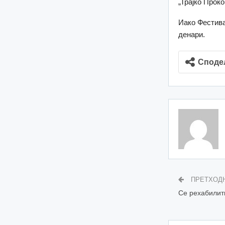
„Трајко Прок
Иако Фестива
денари.
Споде
ПРЕТХОД
Се рехабилит