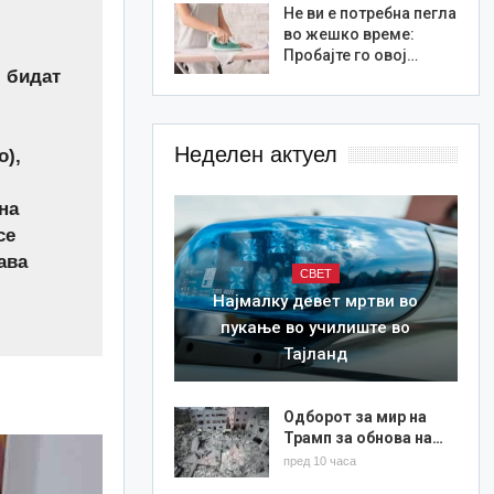
Не ви е потребна пегла
во жешко време:
Пробајте го овој…
м бидат
Неделен актуел
о),
на
се
ава
СВЕТ
Најмалку девет мртви во
пукање во училиште во
Тајланд
Одборот за мир на
Трамп за обнова на…
пред 10 часа