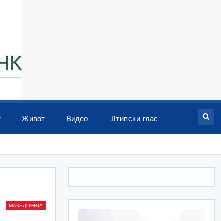
т
Живот
Видео
Штипски глас
МАКЕДОНИЈА