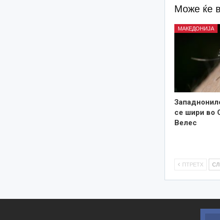
Може ќе 
МАКЕДОНИЈА
Западнонил
се шири во 
Велес
ПТРЕТХ
С