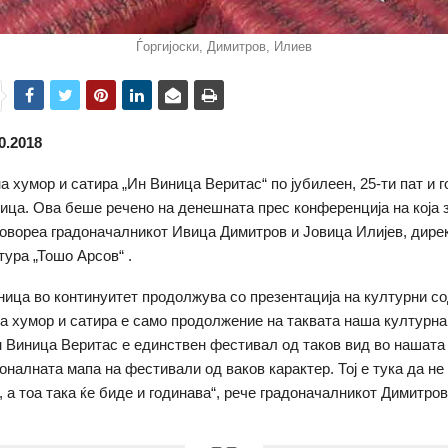
Ѓоргијоски, Димитров, Илиев
0.2018
а хумор и сатира „Ин Виница Веритас“ по јубилеен, 25-ти пат и г
ица. Ова беше речено на денешната прес конференција на која 
овореа градоначалникот Ивица Димитров и Јовица Илијев, дире
тура „Тошо Арсов“ .
ица во континуитет продолжува со презентација на културни с
а хумор и сатира е само продолжение на таквата наша културна
н Виница Веритас е единствен фестивал од таков вид во нашата 
оналната мапа на фестивали од ваков карактер. Тој е тука да не
, а тоа така ќе биде и годинава“, рече градоначалникот Димитров