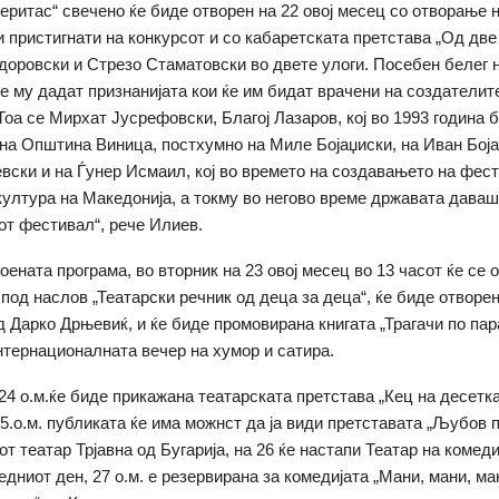
еритас“ свечено ќе биде отворен на 22 овој месец со отворање 
и пристигнати на конкурсот и со кабаретската претстава „Од две
доровски и Стрезо Стаматовски во двете улоги. Посебен белег 
е му дадат признанијата кои ќе им бидат врачени на создателит
Тоа се Мирхат Јусрефовски, Благој Лазаров, кој во 1993 година 
на Општина Виница, постхумно на Миле Бојаџиски, на Иван Боја
вски и на Ѓунер Исмаил, кој во времето на создавањето на фес
култура на Македонија, а токму во негово време државата даваш
от фестивал“, рече Илиев.
оената програма, во вторник на 23 овој месец во 13 часот ќе се 
под наслов „Театарски речник од деца за деца“, ќе биде отворе
д Дарко Дрњевиќ, и ќе биде промовирана книгата „Трагачи по пар
нтернационалната вечер на хумор и сатира.
 24 о.м.ќе биде прикажана театарската претстава „Кец на десетка
25.о.м. публиката ќе има можнст да ја види претставата „Љубов 
т театар Трјавна од Бугарија, на 26 ќе настапи Театар на комеди
ледниот ден, 27 о.м. е резервирана за комедијата „Мани, мани, м