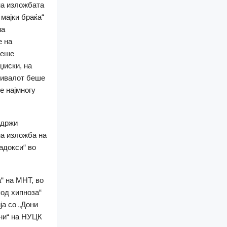
на изложбата
 мајки браќа“
на
е на
беше
џиски, на
тивалот беше
е најмногу
одржи
на изложба на
адокси“ во
“ на МНТ, во
под хипноза“
ја со „Дони
ани“ на НУЦК