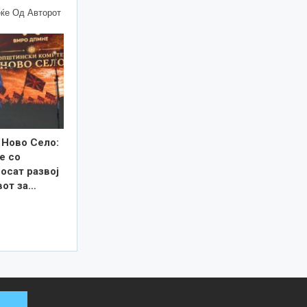
ќе Од Авторот
 Ново Село:
е со
осат развој
вот за…