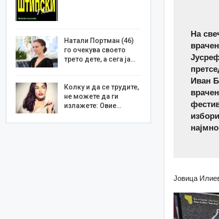
На све
Натали Портман (46)
врачен
го очекува своето
Јусреф
трето дете, а сега ја…
претсе
Иван Б
Колку и да се трудите,
врачен
не можете да ги
фестив
излажете: Овие…
избори
најмно
Јовица Илиев