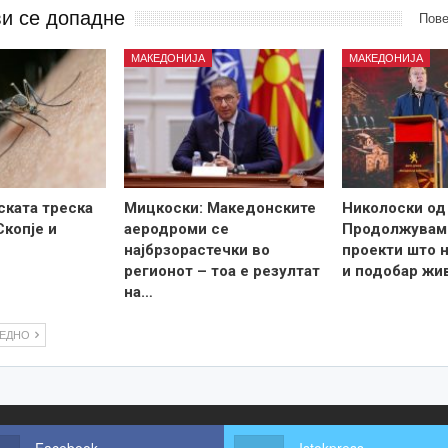
ви се допадне
Пове
МАКЕДОНИЈА
МАКЕДОНИЈА
ската треска
Мицкоски: Македонските
Николоски од
Скопје и
аеродроми се
Продолжувам
најбрзорастечки во
проекти што н
регионот – тоа е резултат
и подобар жи
на…
ЛЕДНО
Facebook
Istokpress