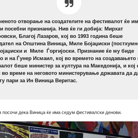
ченото отворање на создателите на фестивалот ќе и
и посебни признанија. Нив ќе ги добија: Мирхат
овски, Благој Лазаров, кој во 1993 година беше
дател на Општина Виница, Миле Бојаџиски (постхумн
ојаџиски и Миле Ѓоргијоски. Признание ќе му биде
о и на Ѓунер Исмаил, кој во времето на создавањето 
алот беше министер за култура на Македонија, и кој 
 во време на неговото министерување државата да д
гу пари за Ин Виница Веритас.
 посочи дека Виница ќе има седум фестивалски денови.