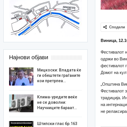
Сподели
Виница, 12.1
Фестивалот н
Најнови објави
одржи во Вин
фестивалот г
Мицкоски: Владата ќе
Домот на кул
ги обештети граѓаните
кои претрпеа…
„Општина Вин
Фестивалот з
Клима-уредите веќе
традиција. И
не се доволни:
на интернаци
Научниците бараат…
не релаксира
Штипски глас бр.163