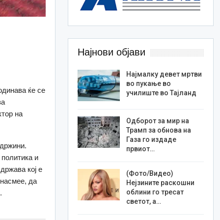
Најнови објави
Најмалку девет мртви
во пукање во
одинава ќе се
училиште во Тајланд
за
ктор на
Одборот за мир на
Трамп за обнова на
Газа го издаде
одржини.
првиот…
 политика и
држава кој е
(Фото/Видео)
 насмее, да
Нејзините раскошни
облини го тресат
.
светот, а…