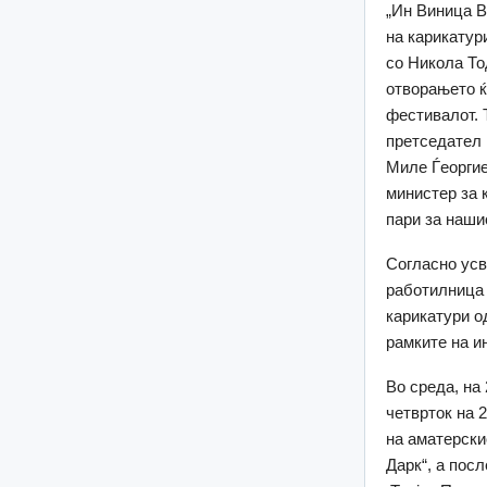
„Ин Виница В
на карикатур
со Никола То
отворањето ќ
фестивалот. 
претседател 
Миле Ѓеоргие
министер за 
пари за наши
Согласно усв
работилница 
карикатури о
рамките на и
Во среда, на
четврток на 
на аматерскио
Дарк“, а пос