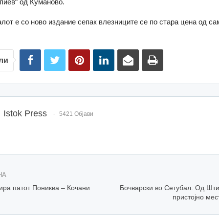
опиев“ од Куманово.
лот е со ново издание сепак влезниците се по стара цена од са
ли
Istok Press
5421 Објави
НА
ира патот Пониква – Кочани
Бочварски во Сетубал: Од Шт
пристојно мес