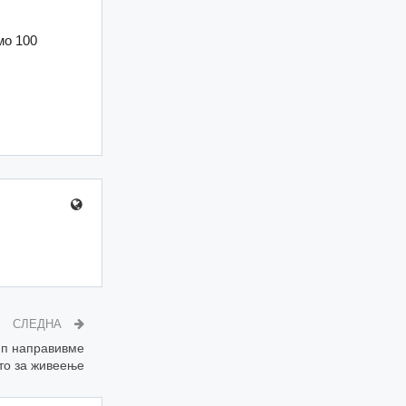
мо 100
СЛЕДНА
ип направивме
то за живеење