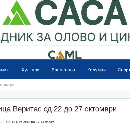
омија
Култура
Времеплов
Колумни
Спор
октомври
ца Веритас од 22 до 27 октомври
На
12 Окт, 2018 во 17:44 часот.