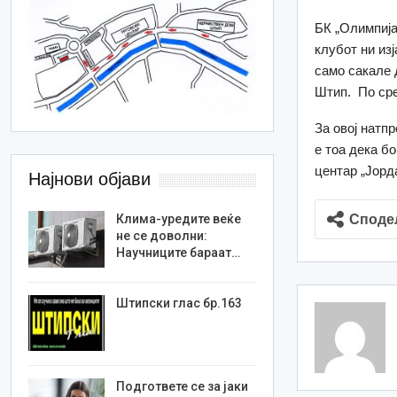
БК „Олимпија
клубот ни из
само сакале 
Штип. По сре
За овој натп
е тоа дека б
центар „Јорд
Најнови објави
Споде
Клима-уредите веќе
не се доволни:
Научниците бараат…
Штипски глас бр.163
Подгответе се за јаки