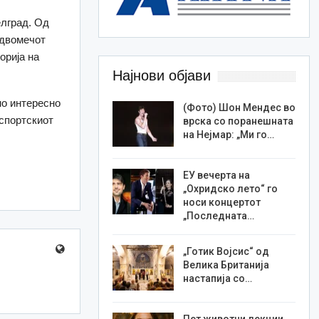
елград. Од
 двомечот
орија на
Најнови објави
но интересно
(Фото) Шон Мендес во
 спортскиот
врска со поранешната
на Нејмар: „Ми го…
ЕУ вечерта на
„Охридско лето“ го
носи концертот
„Последната…
„Готик Војсис“ од
Велика Британија
настапија со…
Пет животни лекции