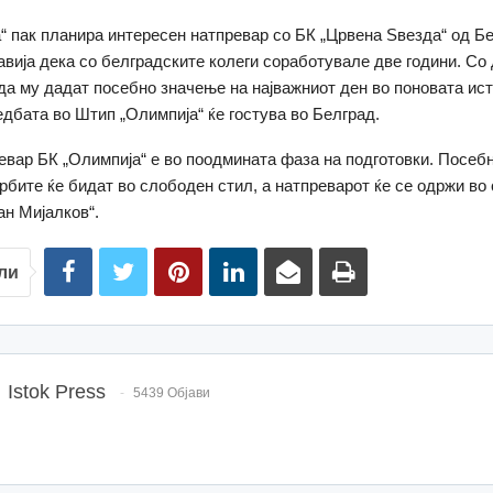
“ пак планира интересен натпревар со БК „Црвена Ѕвезда“ од Б
јавија дека со белградските колеги соработувале две години. Со
да му дадат посебно значење на најважниот ден во поновата ист
дбата во Штип „Олимпија“ ќе гостува во Белград.
ревар БК „Олимпија“ е во поодмината фаза на подготовки. Посеб
орбите ќе бидат во слободен стил, а натпреварот ќе се одржи во
ан Мијалков“.
ли
Istok Press
5439 Објави