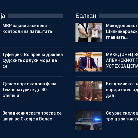
ја
Балкан
МВР најави засилени
Македонскиот
контроли на патиштата
Шипинкаровски
главната…
Туфегџиќ: Во правна држава
МАКЕДОНЕЦ В
судските одлуки мора да
АЛБАНСКИОТ 
се…
УСПЕХ ЗА ЦЕЛ
Денес портокалова фаза:
Бездомникот 
Температурите до 40
пари, а еден од
степени
дал…
Западнонилската треска се
Се урна скеле 
шири во Скопје и Велес
тројца загинат