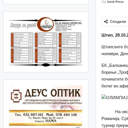
Од
Istok Press
Сподели
Штип, 28.10.
Штипските бо
ноември, Ден
БК „Балканец
борење „Трофе
починатите б
белег во афи
На овој турн
Романија, Ср
турнир прера