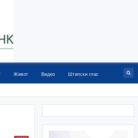
т
Живот
Видео
Штипски глас