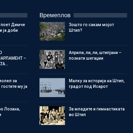
Времеплов
 поет Димче
Зошто го сакам мојот
 ја доби
Штип?
О
Aприли, ли, ли, штипјани –
ПАРЛАМЕНТ –
познати шегаџии
АТА…
молел за
Малку за историја на Штип,
 гостите му ја
градот под Исарот
во Лозана,
Зa младите и гимнастиката
и
во Штип