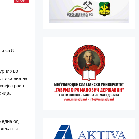
СПОРТ
и за 8
урнир во
ст и слава на
авија траен
нија.
 една од
 дека овој