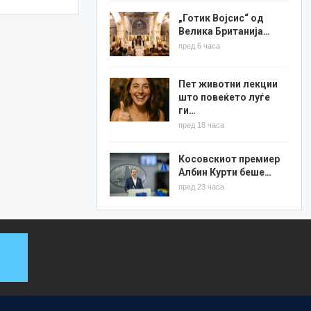
„Готик Војсис“ од
Велика Британија…
пред 6 часа
Пет животни лекции
што повеќето луѓе
ги…
пред 18 часа
Косовскиот премиер
Албин Курти беше…
пред 23 часа