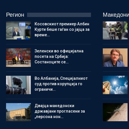
Регион
Македони
Косовскиот премиер Албин
Курти беше гаѓан со јајца за
време…
Зеленски во официјална
посета на Србија:
Состаноците се…
Во Албанија, Специјалниот
суд против корупција го
ограничи…
Двајца македонски
државјани прогласени за
„персона нон…