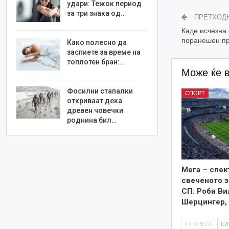
удари: Тежок период
за три знака од…
ПРЕТХОД
Каде исчезна 
поранешен пр
Како полесно да
заспиете за време на
топлотен бран:…
Може ќе 
Фосилни стапалки
СПОРТ
откриваат дека
древен човечки
роднина бил…
Мега – спек
свеченото 
СП: Роби Ви
Шерцингер,
ПТРЕТХ
С