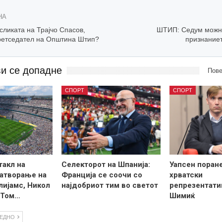
НА
сликата на Трајчо Спасов,
ШТИП: Седум можни
етседател на Општина Штип?
признаниет
ви се допадне
Пове
СПОРТ
СПОРТ
такл на
Селекторот на Шпанија:
Уапсен поран
затворање на
Франција се соочи со
хрватски
лијамс, Никол
најдобриот тим во светот
репрезентати
 Том…
Шимиќ
ЛЕДНО