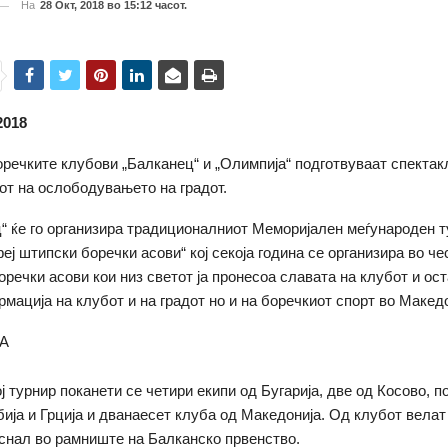
На
28 Окт, 2018 во 15:12 часот.
2018
речките клубови „Балканец“ и „Олимпија“ подготвуваат спектакл
от на ослободувањето на градот.
“ ќе го организира традиционалниот Меморијален меѓународен т
ј штипски боречки асови“ кој секоја година се организира во че
оречки асови кои низ светот ја пронесоа славата на клубот и ост
рмација на клубот и на градот но и на боречкиот спорт во Македо
ир поканети се четири екипи од Бугарија, две од Косово, по
бија и Грција и дванаесет клуба од Македонија. Од клубот велат
снал во рамниште на Балканско првенство.