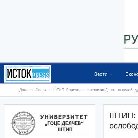
Вести
Екон
Дома
Спорт
ШТИП: Боречки спектакли за Денот на ослобод
ШТИП: Б
ослобо