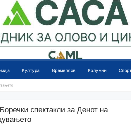
омија
Култура
Времеплов
Колумни
Спор
увањето
оречки спектакли за Денот на
дувањето