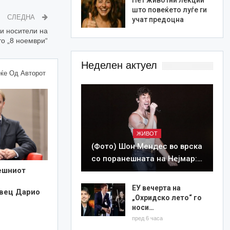
што повеќето луѓе ги
СЛЕДНА
учат предоцна
 носители на
о „8 ноември“
Неделен актуел
ќе Од Авторот
ЖИВОТ
(Фото) Шон Мендес во врска
со поранешната на Нејмар:…
ешниот
ЕУ вечерта на
вец Дарио
„Охридско лето“ го
носи…
пред 6 часа