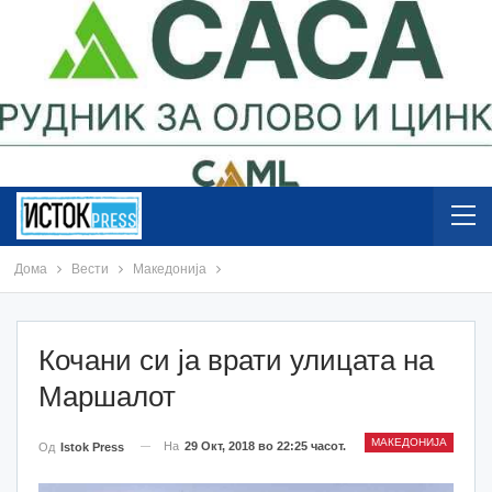
Дома
Вести
Македонија
Кочани си ја врати улицата на
Маршалот
МАКЕДОНИЈА
На
29 Окт, 2018 во 22:25 часот.
Од
Istok Press