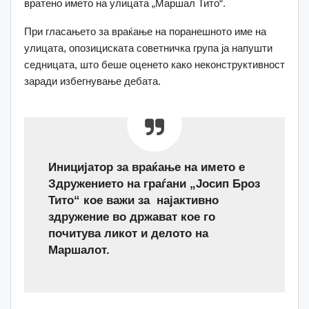
вратено името на улицата „Маршал Тито“.
При гласањето за враќање на поранешното име на
улицата, опозициската советничка група ја напушти
седницата, што беше оценето како неконструктивност
заради избегнување дебата.
Иницијатор за враќање на името е
Здружението на граѓани „Јосип Броз
Тито“ кое важи за најактивно
здружение во држават кое го
почитува ликот и делото на
Маршалот.