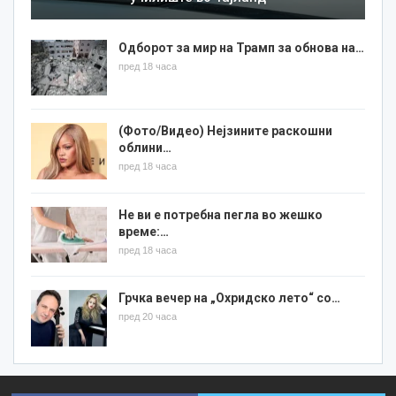
Одборот за мир на Трамп за обнова на…
пред 18 часа
(Фото/Видео) Нејзините раскошни
облини…
пред 18 часа
Не ви е потребна пегла во жешко
време:…
пред 18 часа
Грчка вечер на „Охридско лето“ со…
пред 20 часа