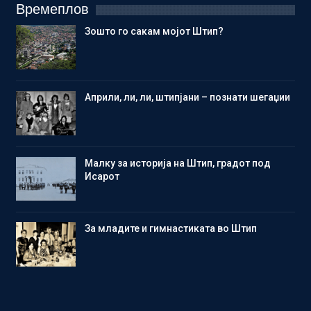
Времеплов
Зошто го сакам мојот Штип?
Aприли, ли, ли, штипјани – познати шегаџии
Малку за историја на Штип, градот под
Исарот
Зa младите и гимнастиката во Штип