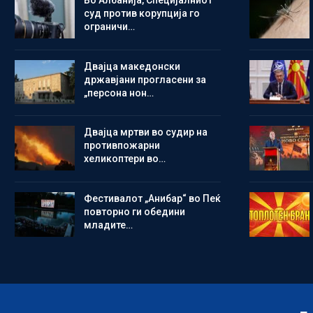
Во Албанија, Специјалниот
суд против корупција го
ограничи…
Двајца македонски
државјани прогласени за
„персона нон…
Двајца мртви во судир на
противпожарни
хеликоптери во…
Фестивалот „Анибар“ во Пеќ
повторно ги обедини
младите…