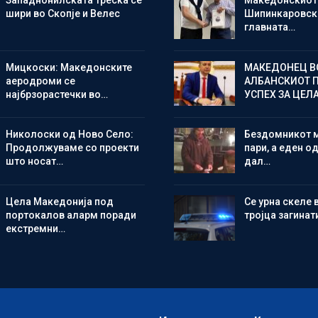
Западнонилската треска се
Македонскиот
шири во Скопје и Велес
Шипинкаровски
главната…
Мицкоски: Македонските
МАКЕДОНЕЦ В
аеродроми се
АЛБАНСКИОТ 
најбрзорастечки во…
УСПЕХ ЗА ЦЕЛ
Николоски од Ново Село:
Бездомникот 
Продолжуваме со проекти
пари, а еден од
што носат…
дал…
Цела Македонија под
Се урна скеле 
портокалов аларм поради
тројца загинат
екстремни…