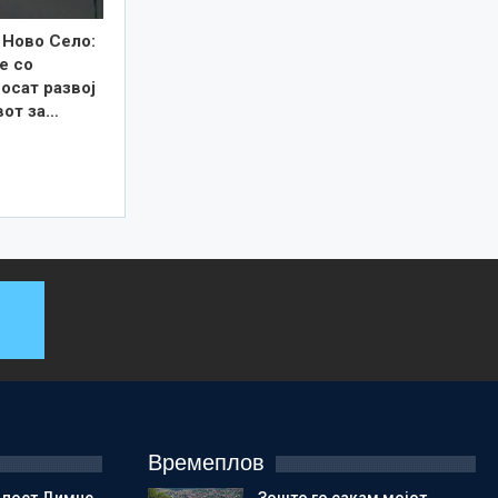
 Ново Село:
е со
осат развој
вот за…
Времеплов