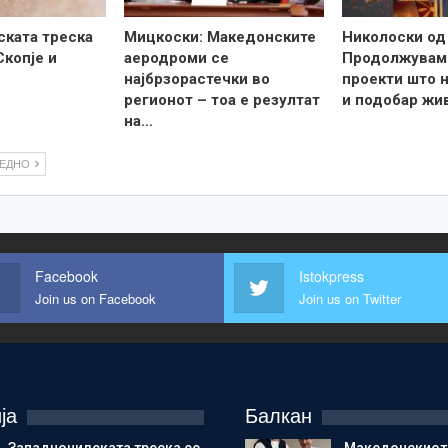
ската треска
Мицкоски: Македонските
Николоски од
Скопје и
аеродроми се
Продолжувам
најбрзорастечки во
проекти што н
регионот – тоа е резултат
и подобар жи
на…
ЛЕДНО
Facebook
Istokpress
Join us on Facebook
Join us on Twitter
ја
Балкан