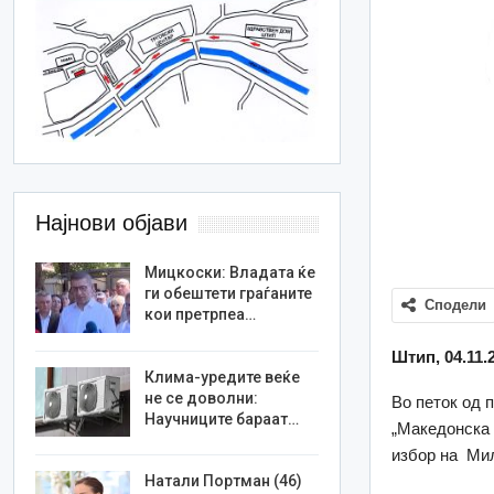
Најнови објави
Мицкоски: Владата ќе
ги обештети граѓаните
Сподели
кои претрпеа…
Штип, 04.11.
Клима-уредите веќе
не се доволни:
Во петок од 
Научниците бараат…
„Македонска 
избор на Миле
Натали Портман (46)