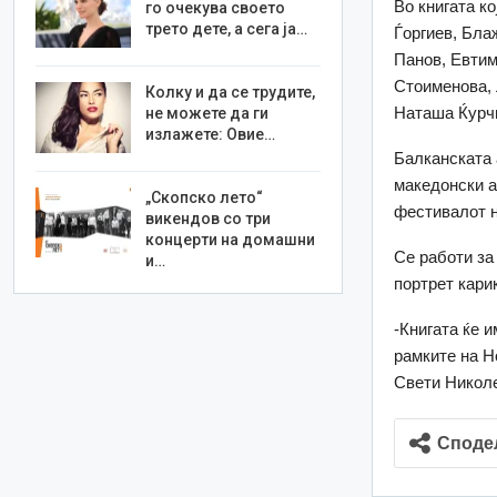
Во книгата к
го очекува своето
трето дете, а сега ја…
Ѓоргиев, Бла
Панов, Евтим
Стоименова, 
Колку и да се трудите,
Наташа Ќурчи
не можете да ги
излажете: Овие…
Балканската 
македонски а
„Скопско лето“
фестивалот на
викендов со три
концерти на домашни
Се работи за 
и…
портрет кари
-Книгата ќе 
рамките на Н
Свети Николе
Споде