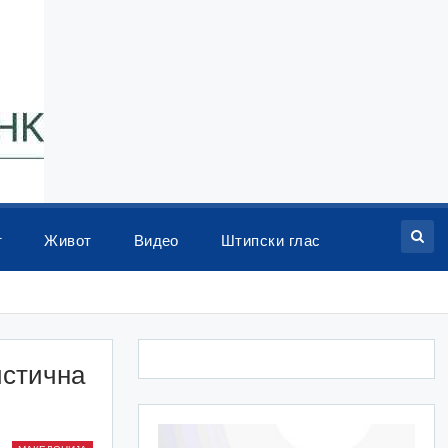
т
Живот
Видео
Штипски глас
истична