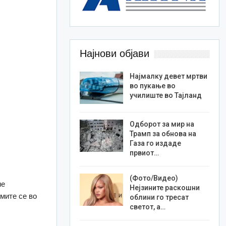
Најнови објави
Најмалку девет мртви
во пукање во
училиште во Тајланд
Одборот за мир на
Трамп за обнова на
Газа го издаде
првиот…
(Фото/Видео)
ме
Нејзините раскошни
мите се во
облини го тресат
светот, а…