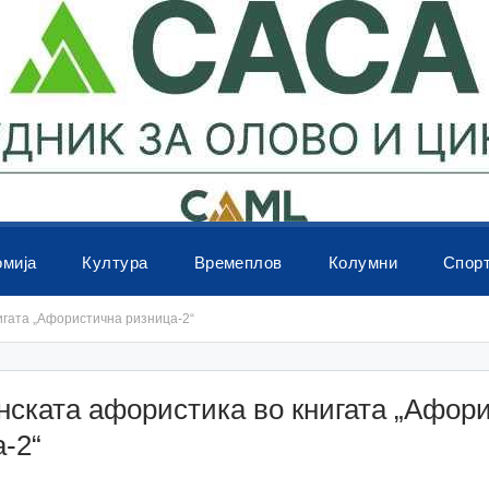
омија
Култура
Времеплов
Колумни
Спор
игата „Афористична ризница-2“
нската афористика во книгата „Афор
-2“