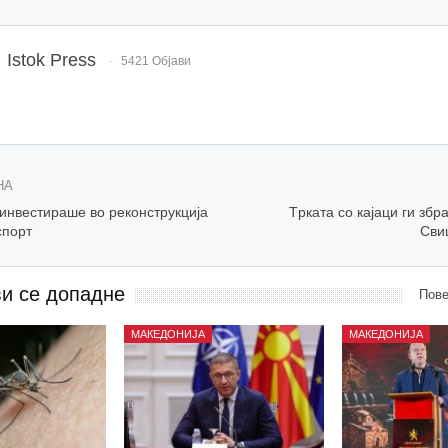
Istok Press
5421 Објави
НА
инвестираше во реконструкција
Tрката со кајаци ги збр
спорт
Сви
ви се допадне
Пове
МАКЕДОНИЈА
МАКЕДОНИЈА