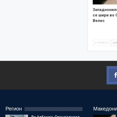
Западнонил
се шири во 
Велес
ПТРЕТХ
С
Регион
Македони