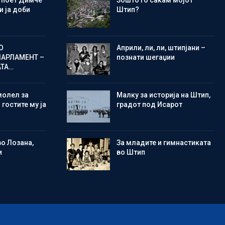
 поет Димче
Зошто го сакам мојот
 ја доби
Штип?
О
Aприли, ли, ли, штипјани –
ПАРЛАМЕНТ –
познати шегаџии
АТА…
молел за
Малку за историја на Штип,
 гостите му ја
градот под Исарот
во Лозана,
Зa младите и гимнастиката
и
во Штип