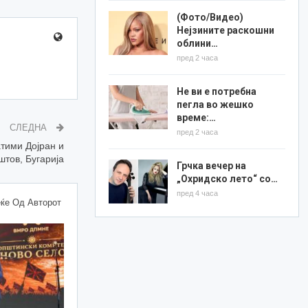
(Фото/Видео)
Нејзините раскошни
облини…
пред 2 часа
Не ви е потребна
пегла во жешко
време:…
СЛЕДНА
пред 2 часа
атими Дојран и
штов, Бугарија
Грчка вечер на
„Охридско лето“ со…
пред 4 часа
ќе Од Авторот