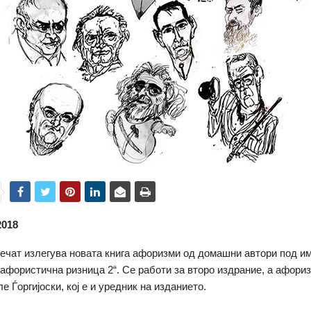
2018
печат излегува новата книга афоризми од домашни автори под и
афористична ризница 2“. Се работи за второ издрание, а афориз
 Ѓоргијоски, кој е и уредник на изданието.