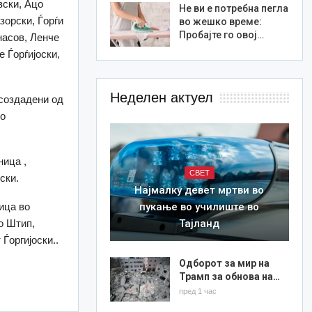
вски, Ацо
Не ви е потребна пегла
зорски, Ѓорѓи
во жешко време:
Пробајте го овој…
насов, Ленче
 Ѓорѓијоски,
Неделен актуел
 создадени од
но
ница ,
СВЕТ
ски.
Најмалку девет мртви во
ица во
пукање во училиште во
о Штип,
Тајланд
Ѓоргијоски..
Одборот за мир на
Трамп за обнова на…
пред 1 час