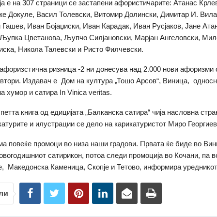
оја е на 307 страници се застапени афористичарите: Атанас Крле
же Докуле, Васил Толевски, Витомир Долински, Димитар И. Вила
 Гашев, Иван Бојаџиски, Иван Карадак, Иван Русјаков, Јане Ата
Љупка Цветанова, Љупчо Силјановски, Марјан Ангеловски, Миле
ска, Никола Талевски и Ристо Филчевски.
афоризстична ризница -2 ни донесува над 2.000 нови афоризми
втори. Издавач е Дом на култура „Тошо Арсов“, Виница, однос
 хумор и сатира In Vinica veritas.
петта книга од едицијата „Балканска сатира“ чија насловна стра
катурите и илустрации се дело на карикатуристот Миро Георгиев
има повеќе промоци во низа наши градови. Првата ќе биде во Вин
овогодишниот сатирикон, потоа следи промоција во Кочани, па в
, Македонска Каменица, Скопје и Тетово, информира уредникот 
ли