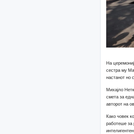
На церемониј
сестра му Ма
настанот но 
Михајло Нетко
смета за едн
авторот на ов
Како човек к
работеше за 
интелигентен