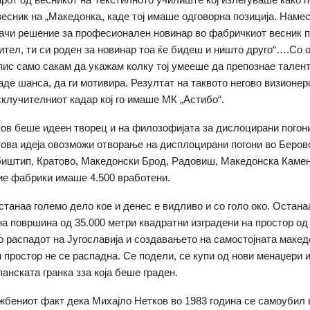
есник на „Македонка„ каде тој имаше одговорна позиција. Наме
ачи решение за професионален новинар во фабричкиот весник п
чител, ти си роден за новинар тоа ќе бидеш и ништо друго“….Со о
пис само сакам да укажам колку тој умееше да препознае талент
даде шанса, да ги мотивира. Резултат на таквото негово визионе
склучителниот кадар кој го имаше МК „Астибо“.
ов беше идеен творец и на филозофијата за дислоцирани погон
гова идеја овозможи отворање на дисплоцирани погони во Беров
биштип, Кратово, Македонски Брод, Радовиш, Македонска Кам
ие фабрики имаше 4.500 вработени.
станаа големо дело кое и денес е видливо и со голо око. Остан
на површина од 35.000 метри квадратни изградени на простор од
о распадот на Југославија и создавањето на самостојната маке
н простор не се распадна. Се подели, се купи од нови менаџери 
анската гранка зза која беше граден.
жбениот факт дека Михајло Нетков во 1983 година се самоубил 