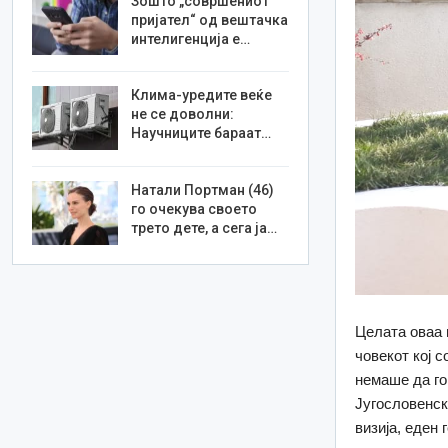
Зошто „совршениот
пријател“ од вештачка
интелигенција е…
Клима-уредите веќе
не се доволни:
Научниците бараат…
Натали Портман (46)
го очекува своето
трето дете, а сега ја…
Целата оваа 
човекот кој 
немаше да го
Југословенск
визија, еден 