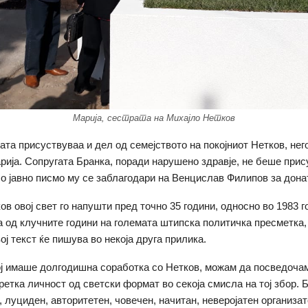
Марија, сестрата на Михајло Нетков
ата присуствуваа и дел од семејството на покојниот Нетков, нег
рија. Сопругата Бранка, поради нарушено здравје, не беше прис
со јавно писмо му се заблагодари на Венцислав Филипов за дона
в овој свет го напушти пред точно 35 години, односно во 1983 го
а од клучните години на големата штипска политичка пресметка,
ој текст ќе пишува во некоја друга прилика.
ој имаше долгодишна соработка со Нетков, можам да посведочам
ретка личност од светски формат во секоја смисла на тој збор. 
, луциден, авторитетен, човечен, начитан, неверојатен организа