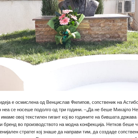
идеја е осмислена од Венцислав Филипов, сопственик на Астиб
со неа се носеше подолго од три години. –„Да не беше Михајло Н
 имаме овој текстилен гигант кој во годините на бившата држава
и бренд во производството на модна конфекција. Нетков беше ч
генијален стратег кој знаше да направи тим, да создаде сопствен