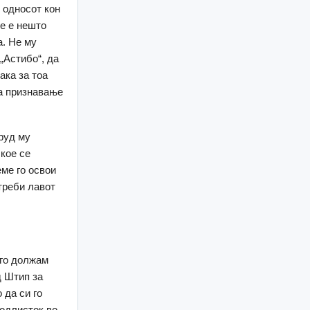
 односот кон
ме е нешто
а. Не му
„Астибо“, да
ака за тоа
на признавање
труд му
 кое се
еме го освои
треби лавот
 го должам
д Штип за
 да си го
подлисток во