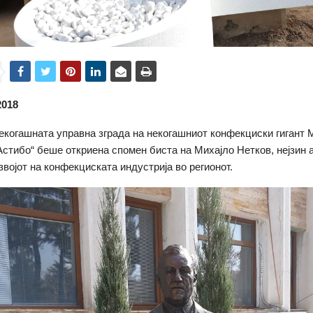
2018
екогашната управна зграда на некогашниот конфекциски гигант
Астибо“ беше откриена спомен биста на Михајло Нетков, нејзин 
звојот на конфекциската индустрија во регионот.