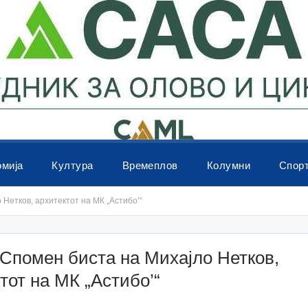
омија
Култура
Времеплов
Колумни
Спор
Нетков, архитектот на МК „Астибо’“
Спомен биста на Михајло Нетков,
тот на МК „Астибо’“