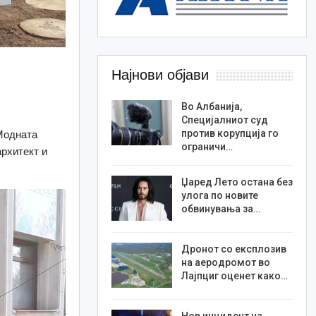
Најнови објави
Во Албанија,
Специјалниот суд
против корупција го
 Модната
ограничи…
архитект и
Џаред Лето остана без
улога по новите
обвинувања за…
Дронот со експлозив
на аеродромот во
Лајпциг оценет како…
Нов инцидент на