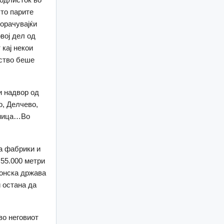
сто парите
орачувајќи
вој дел од
 кај некои
рство беше
и надвор од
о, Делчево,
еница…Во
аа фабрики и
 55.000 метри
донска држава
и остана да
во неговиот