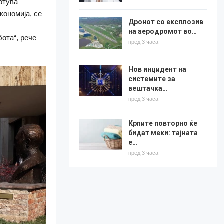
отува
кономија, се
Дронот со експлозив
о
на аеродромот во…
ота“, рече
пред 3 часа
Нов инцидент на
системите за
вештачка…
пред 3 часа
Крпите повторно ќе
бидат меки: тајната
е…
пред 3 часа