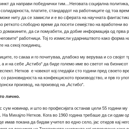
тинкт да направи победнички тим…Неговата социјална политика,
 солидарноста, платите, стандардот на работниците од тоа вре
 може ниту да се замисли и е во сферата на научната фантастик
о реткото слободно време да посети семејство на вработени во 
о домакините, да си помуабети, да добие информација од прва р
неговите“ работници. Тој го измисли ударништвото како форма 
те на секој поединец.
иците, го сакаа и го почитуваа, длабоко му веруваа и со својот 
 а и на себе „Астибо“ да биде големо име во светот на бизнисот
еспект. Нетков е човекот кој гледајќи сто години пред своето вр
 со разновидноста на конфекциското производство, и прв го упо
донски производ, на производ на „Астибо“.
то лично.
с сум новинар, и што во професијата останав цели 55 години му
о. На Михајло Нетков. Кога во 1960 година требаше да си одам о
е имав покана да бидам учител во едно село, јас отидов кај него
рот од весникот на Текстилното училиште кој излегуваше како 