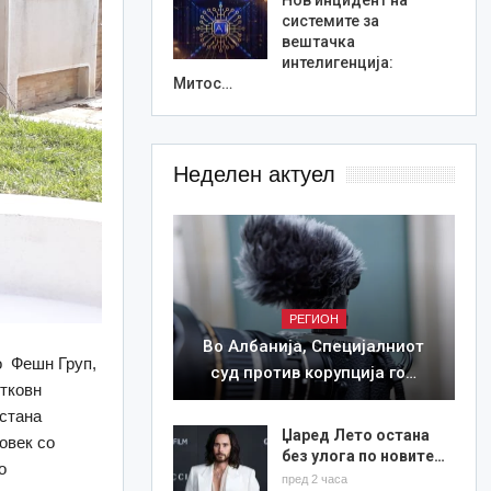
системите за
вештачка
интелигенција:
Митос…
Неделен актуел
РЕГИОН
Во Албанија, Специјалниот
о Фешн Груп,
суд против корупција го…
етковн
 стана
Џаред Лето остана
овек со
без улога по новите…
о
пред 2 часа