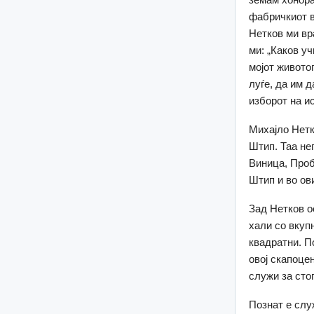
фабричкиот в
Нетков ми вр
ми: „Каков у
мојот живото
луѓе, да им 
изборот на и
Михајло Нетк
Штип. Таа не
Виница, Про
Штип и во ов
Зад Нетков о
хали со вкуп
квадратни. П
овој скапоце
служи за стоп
Познат е слу