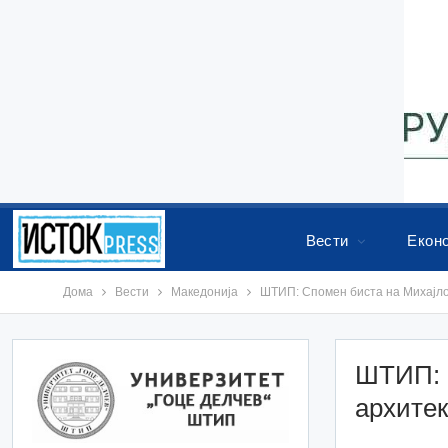
Вести
Екон
Дома
Вести
Македонија
ШТИП: Спомен биста на Михајло 
ШТИП: 
архитек