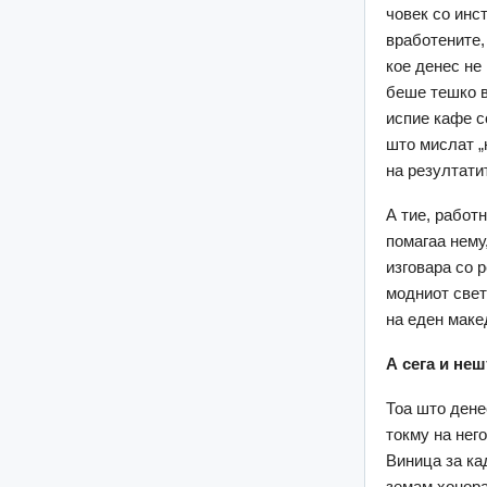
човек со инс
вработените,
кое денес не
беше тешко в
испие кафе с
што мислат „
на резултати
А тие, работн
помагаа нему,
изговара со р
модниот свет
на еден маке
А сега и неш
Тоа што дене
токму на нег
Виница за кад
земам хонора