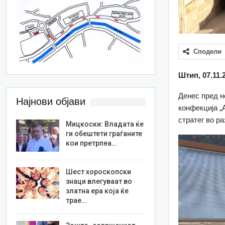
Сподели
Штип, 07.11.
Денес пред н
Најнови објави
конфекција „
стратег во ра
Мицкоски: Владата ќе
ги обештети граѓаните
кои претрпеа…
Шест хороскопски
знаци влегуваат во
златна ера која ќе
трае…