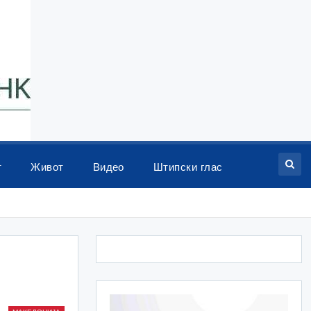
т
Живот
Видео
Штипски глас