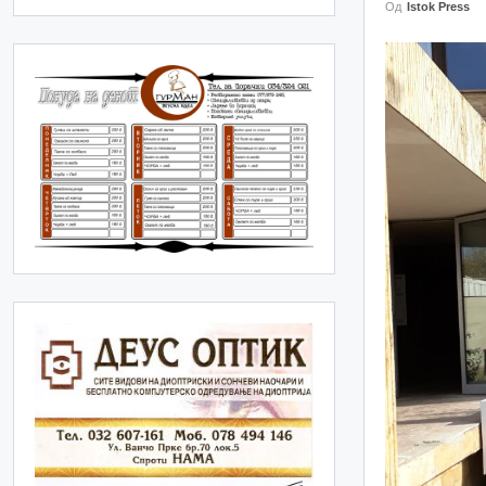
Од
Istok Press