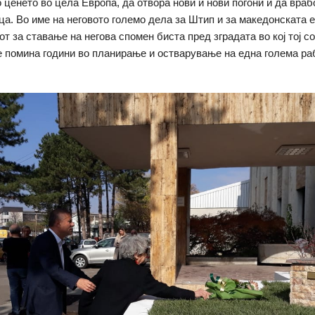
 ценето во цела Европа, да отвора нови и нови погони и да враб
ца. Во име на неговото големо дела за Штип и за македонската е
т за ставање на негова спомен биста пред зградата во кој тој с
 помина години во планирање и остварување на една голема раб