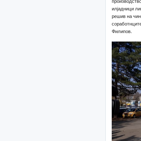
производство
илјадници ли
решив на чино
соработнците
Филипов.