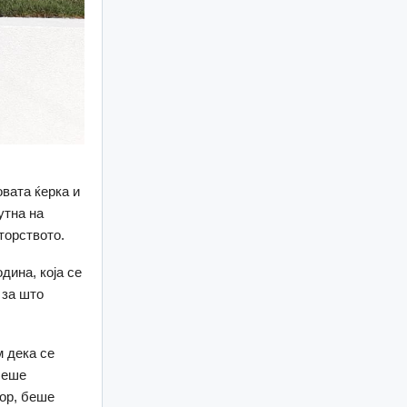
овата ќерка и
утна на
торството.
дина, која се
 за што
 дека се
Беше
тор, беше