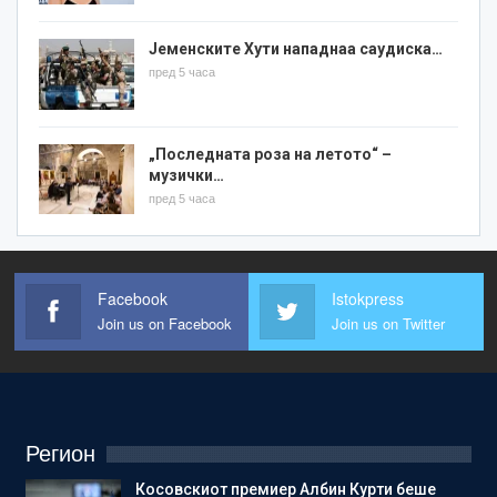
Јеменските Хути нападнаа саудиска…
пред 5 часа
„Последната роза на летото“ –
музички…
пред 5 часа
Facebook
Istokpress
Join us on Facebook
Join us on Twitter
Регион
Косовскиот премиер Албин Курти беше