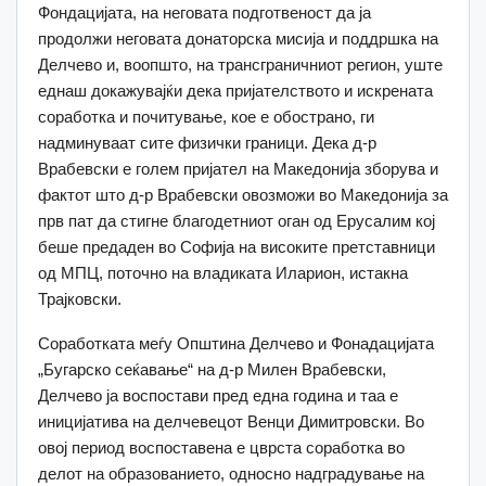
Фондацијата, на неговата подготвеност да ја
продолжи неговата донаторска мисија и поддршка на
Делчево и, воопшто, на трансграничниот регион, уште
еднаш докажувајќи дека пријателството и искрената
соработка и почитување, кое е обострано, ги
надминуваат сите физички граници. Дека д-р
Врабевски е голем пријател на Македонија зборува и
фактот што д-р Врабевски овозможи во Македонија за
прв пат да стигне благодетниот оган од Ерусалим кој
беше предаден во Софија на високите претставници
од МПЦ, поточно на владиката Иларион, истакна
Трајковски.
Соработката меѓу Општина Делчево и Фонадацијата
„Бугарско сеќавање“ на д-р Милен Врабевски,
Делчево ја воспостави пред една година и таа е
иницијатива на делчевецот Венци Димитровски. Во
овој период воспоставена е цврста соработка во
делот на образованието, односно надградување на