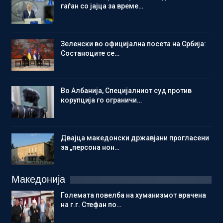
гаѓан со јајца за време…
Зеленски во официјална посета на Србија:
Состаноците се…
Во Албанија, Специјалниот суд против
корупција го ограничи…
Двајца македонски државјани прогласени
за „персона нон…
Македонија
Големата повелба на хуманизмот врачена
на г.г. Стефан по…