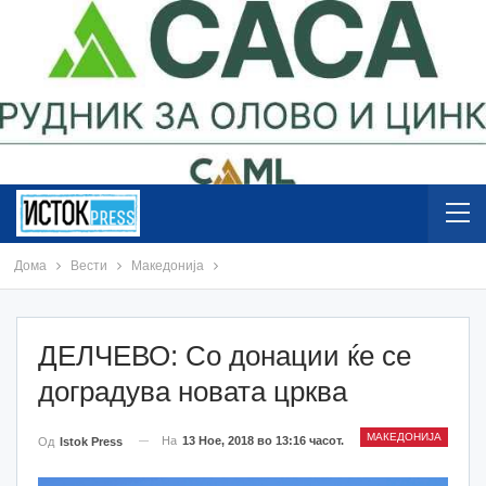
Дома
Вести
Македонија
ДЕЛЧЕВО: Со донации ќе се
доградува новата црква
МАКЕДОНИЈА
На
13 Ное, 2018 во 13:16 часот.
Од
Istok Press