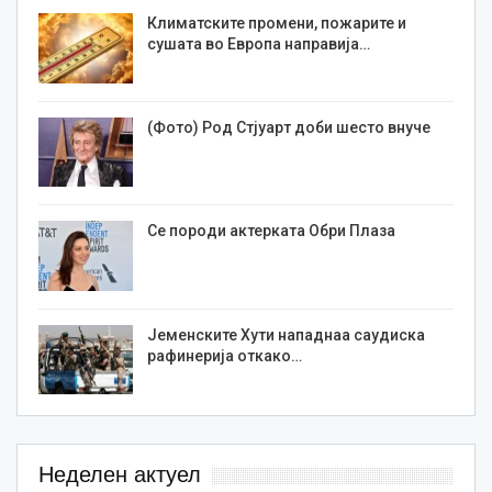
Климатските промени, пожарите и
сушата во Европа направија…
(Фото) Род Стјуарт доби шесто внуче
Се породи актерката Обри Плаза
Јеменските Хути нападнаа саудиска
рафинерија откако…
Неделен актуел