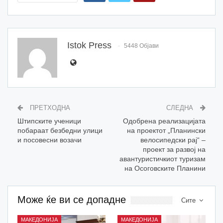
Istok Press
5448 Објави
ПРЕТХОДНА
СЛЕДНА
Штипските ученици
Одобрена реализацијата
побараат безбедни улици
на проектот „Планински
и посовесни возачи
велосипедски рај“ –
проект за развој на
авантуристичкиот туризам
на Осоговските Планини
Може ќе ви се допадне
Сите
МАКЕДОНИЈА
МАКЕДОНИЈА