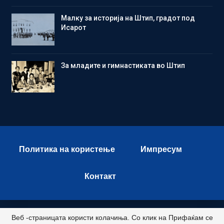
Малку за историја на Штип, градот под
Исарот
Зa младите и гимнастиката во Штип
Политика на користење
Импресум
Контакт
Веб -страницата користи колачиња. Со клик на Прифаќам се
© 2026 - Istok Press. All Rights Reserved.