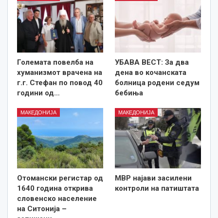
Големата повелба на
УБАВА ВЕСТ: За два
хуманизмот врачена на
дена во кочанската
г.г. Стефан по повод 40
болница родени седум
години од…
бебиња
МАКЕДОНИЈА
МАКЕДОНИЈА
Отомански регистар од
МВР најави засилени
1640 година открива
контроли на патиштата
словенско население
на Ситонија –