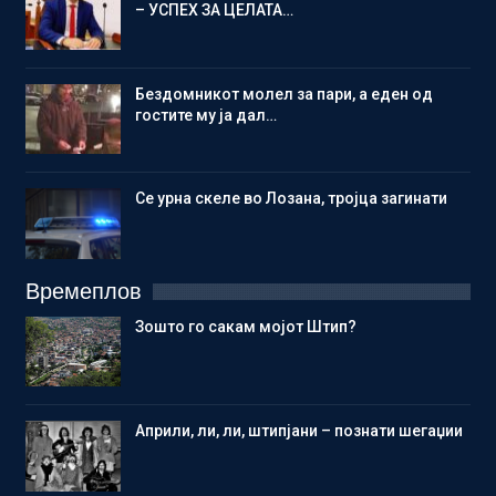
– УСПЕХ ЗА ЦЕЛАТА…
Бездомникот молел за пари, а еден од
гостите му ја дал…
Се урна скеле во Лозана, тројца загинати
Времеплов
Зошто го сакам мојот Штип?
Aприли, ли, ли, штипјани – познати шегаџии