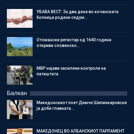
УБАВА ВЕСТ: За два дена во кочанската
болница родени седум…
Отомански регистар од 1640 година
открива словенско…
МВР најави засилени контроли на
патиштата
Балкан
Македонскиот поет Димче Шипинкаровски
ја доби главната…
МАКЕДОНЕЦ ВО АЛБАНСКИОТ ПАРЛАМЕНТ