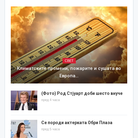
СВЕТ
Климатските промени, пожарите и сушата во
Европа…
(Фото) Род Стјуарт доби шесто внуче
пред 4 часа
Се породи актерката Обри Плаза
пред 5 часа