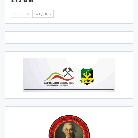
запишани…
ПТРЕТХ
СЛЕДНО