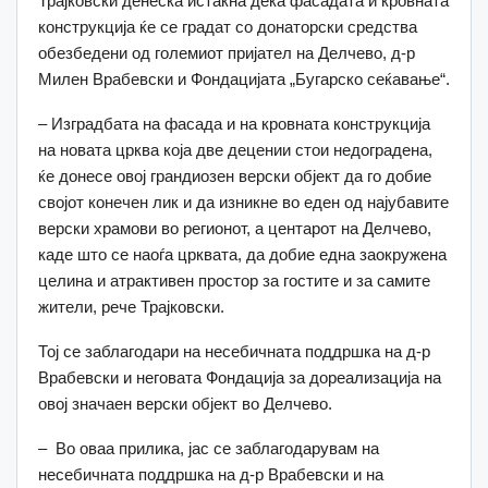
Трајковски денеска истакна дека фасадата и кровната
конструкција ќе се градат со донаторски средства
обезбедени од големиот пријател на Делчево, д-р
Милен Врабевски и Фондацијата „Бугарско сеќавање“.
– Изградбата на фасада и на кровната конструкција
на новата црква која две децении стои недоградена,
ќе донесе овој грандиозен верски објект да го добие
својот конечен лик и да изникне во еден од најубавите
верски храмови во регионот, а центарот на Делчево,
каде што се наоѓа црквата, да добие една заокружена
целина и атрактивен простор за гостите и за самите
жители, рече Трајковски.
Тој се заблагодари на несебичната поддршка на д-р
Врабевски и неговата Фондација за дореализација на
овој значаен верски објект во Делчево.
– Во оваа прилика, јас се заблагодарувам на
несебичната поддршка на д-р Врабевски и на