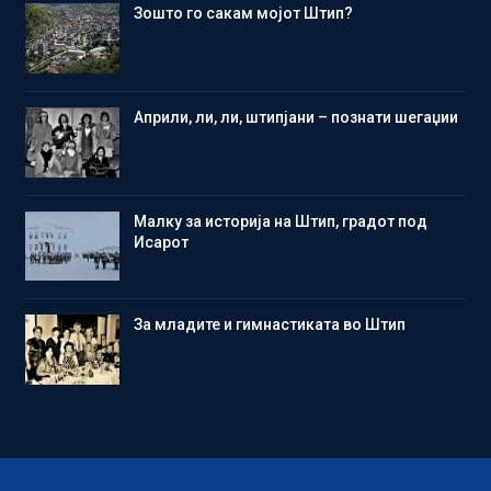
Зошто го сакам мојот Штип?
Aприли, ли, ли, штипјани – познати шегаџии
Малку за историја на Штип, градот под
Исарот
Зa младите и гимнастиката во Штип