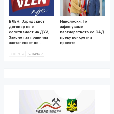
ВЛЕН: Охридскиот
Николоски: Го
договор не е
зајакнуваме
сопственост на ДУИ,
партнерството со САД
Законот за правична
преку конкретни
застапеност не…
проекти
ПТРЕТХ
СЛЕДНО