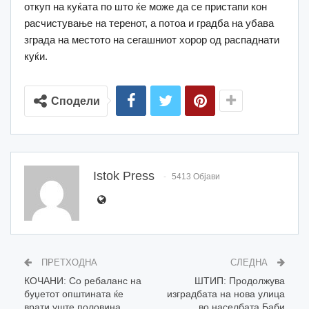
откуп на куќата по што ќе може да се пристапи кон
расчистување на теренот, а потоа и градба на убава
зграда на местото на сегашниот хорор од распаднати
куќи.
Сподели
Istok Press
5413 Објави
ПРЕТХОДНА
СЛЕДНА
КОЧАНИ: Со ребаланс на
ШТИП: Продолжува
буџетот општината ќе
изградбата на нова улица
врати уште половина
во населбата Баби