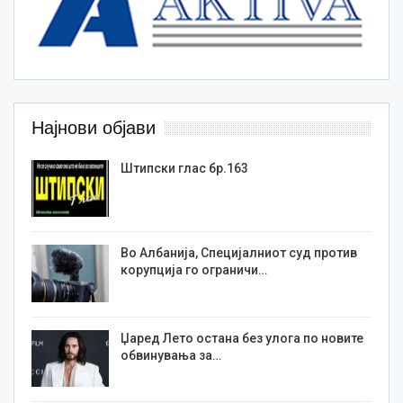
Најнови објави
Штипски глас бр.163
Во Албанија, Специјалниот суд против
корупција го ограничи…
Џаред Лето остана без улога по новите
обвинувања за…