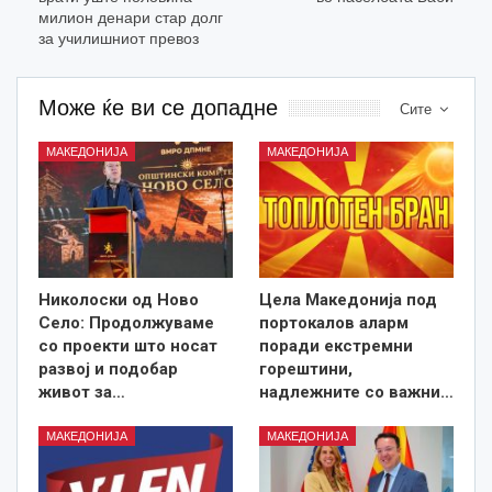
милион денари стар долг
за училишниот превоз
Може ќе ви се допадне
Сите
МАКЕДОНИЈА
МАКЕДОНИЈА
Николоски од Ново
Цела Македонија под
Село: Продолжуваме
портокалов аларм
со проекти што носат
поради екстремни
развој и подобар
горештини,
живот за…
надлежните со важни…
МАКЕДОНИЈА
МАКЕДОНИЈА