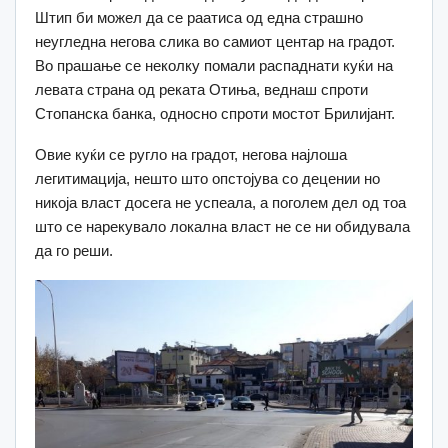
Штип би можел да се раатиса од една страшно
неугледна негова слика во самиот центар на градот.
Во прашање се неколку помали распаднати куќи на
левата страна од реката Отиња, веднаш спроти
Стопанска банка, односно спроти мостот Брилијант.
Овие куќи се ругло на градот, негова најлоша
легитимација, нешто што опстојува со децении но
никоја власт досега не успеала, а поголем дел од тоа
што се нарекувало локална власт не се ни обидувала
да го реши.