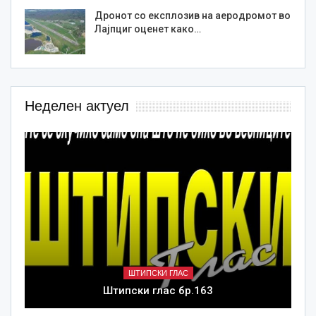
Дронот со експлозив на аеродромот во
Лајпциг оценет како…
Неделен актуел
ШТИПСКИ ГЛАС
Штипски глас бр.163