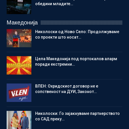
обедини младите…
Македонија
Николоски од Ново Село: Продолжуваме
со проекти што носат…
Цела Македонија под портокалов аларм
поради екстремни…
ВЛЕН: Охридскиот договор не е
сопственост на ДУИ, Законот…
Николоски: Го зајакнуваме партнерството
со САД преку…