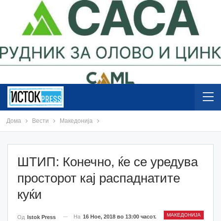
Дома
Вести
Македонија
ШТИП: Конечно, ќе се уредува
просторот кај распаднатите
куќи
МАКЕДОНИЈА
На
16 Ное, 2018 во 13:00 часот.
Од
Istok Press