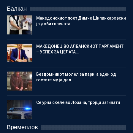
Балкан
Македонскиот поет Димче Шипинкаровски
ја доби главната…
МАКЕДОНЕЦ ВО АЛБАНСКИОТ ПАРЛАМЕНТ
– УСПЕХ ЗА ЦЕЛАТА…
Бездомникот молел за пари, а еден од
гостите му ја дал…
Се урна скеле во Лозана, тројца загинати
Времеплов