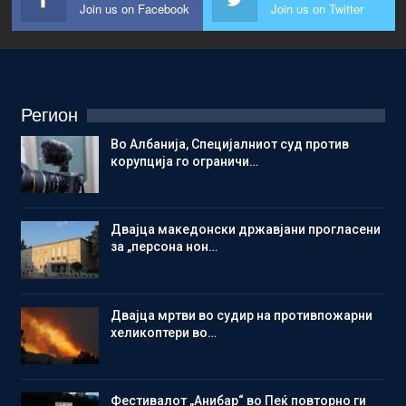
Join us on Facebook
Join us on Twitter
Регион
Во Албанија, Специјалниот суд против
корупција го ограничи…
Двајца македонски државјани прогласени
за „персона нон…
Двајца мртви во судир на противпожарни
хеликоптери во…
Фестивалот „Анибар“ во Пеќ повторно ги