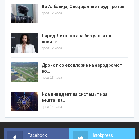
Во Албанија, Специјалниот суд против…
пред 12 часа
Џаред Лето остана без улога по
новите…
пред 12 часа
Дронот со експлозив на аеродромот
во…
пред 13 часа
Нов инцидент на системите за
вештачка…
пред 14 часа
Facebook
Istokpress