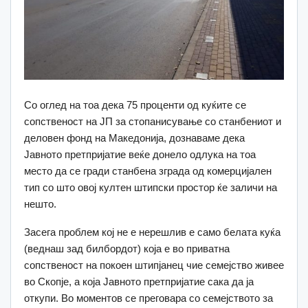
Со оглед на тоа дека 75 проценти од куќите се
сопственост на ЈП за стопанисување со станбениот и
деловен фонд на Македонија, дознаваме дека
Јавното претпријатие веќе донело одлука на тоа
место да се гради станбена зграда од комерцијален
тип со што овој култен штипски простор ќе заличи на
нешто.
Засега проблем кој не е нерешлив е само белата куќа
(веднаш зад билбордот) која е во приватна
сопственост на покоен штипјанец чие семејство живее
во Скопје, а која Јавното претпријатие сака да ја
откупи. Во моментов се преговара со семејството за