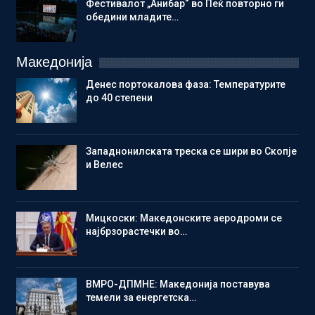
Фестивалот „Анибар“ во Пеќ повторно ги
обедини младите…
Македонија
Денес портокалова фаза: Температурите
до 40 степени
Западнонилската треска се шири во Скопје
и Велес
Мицкоски: Македонските аеродроми се
најбрзорастечки во…
ВМРО-ДПМНЕ: Македонија поставува
темели за енергетска…