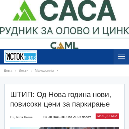
Дома
Вести
Македонија
ШТИП: Од Нова година нови,
повисоки цени за паркирање
МАКЕДОНИЈА
На
30 Ное, 2018 во 21:07 часот.
Од
Istok Press