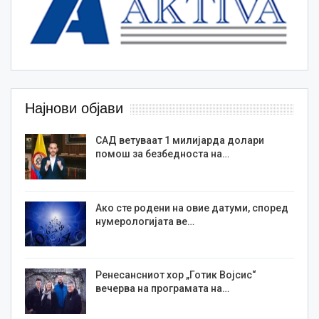
Најнови објави
САД ветуваат 1 милијарда долари
помош за безбедноста на…
Ако сте родени на овие датуми, според
нумерологијата ве…
Ренесансниот хор „Готик Војсис“
вечерва на програмата на…