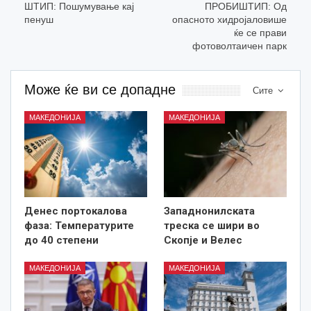
ШТИП: Пошумување кај
ПРОБИШТИП: Од
пенуш
опасното хидројаловише
ќе се прави
фотоволтаичен парк
Може ќе ви се допадне
Сите
МАКЕДОНИЈА
МАКЕДОНИЈА
Денес портокалова
Западнонилската
фаза: Температурите
треска се шири во
до 40 степени
Скопје и Велес
МАКЕДОНИЈА
МАКЕДОНИЈА