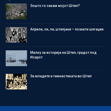
Зошто го сакам мојот Штип?
Aприли, ли, ли, штипјани – познати шегаџии
Малку за историја на Штип, градот под
Исарот
Зa младите и гимнастиката во Штип