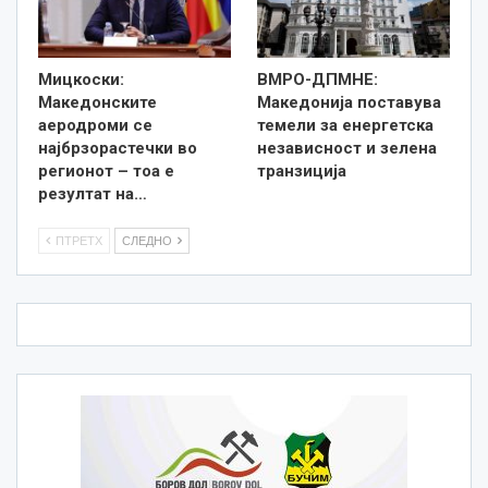
Мицкоски:
ВМРО-ДПМНЕ:
Македонските
Македонија поставува
аеродроми се
темели за енергетска
најбрзорастечки во
независност и зелена
регионот – тоа е
транзиција
резултат на…
ПТРЕТХ
СЛЕДНО