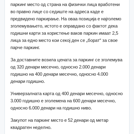
паркинг место од страна на физички лица вработени
во правно лице со седиште на адреса каде е
предвидено паркирање. На оваа позиција е најголемо
зголемувањето, истото е оправдано со фактот дека
годишни карти за користење ваков паркин имаат 2,5
лица за едно место кои секој ден се „борат“ за свое
парче паркинг.
За доставните возила цената за паркинг се зголемува
од 320 денари месечно, односно 2.000 денари
годишно на 400 денари месечно, односно 4.000
денари годишно.
Универзалната карта од 400 денари месечно, односно
3.000 годишно е зголемена на 600 денари месечно,
односно 6.000 денари на годишно ниво.
Закупот на паркинг место е 52 денари од метар
квадратен неделно.