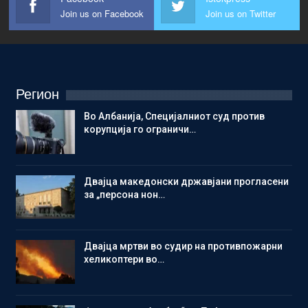
Join us on Facebook
Join us on Twitter
Регион
Во Албанија, Специјалниот суд против
корупција го ограничи…
Двајца македонски државјани прогласени
за „персона нон…
Двајца мртви во судир на противпожарни
хеликоптери во…