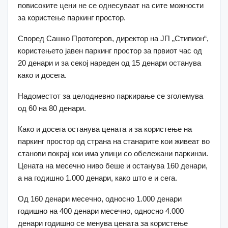
повисоките цени не се однесуваат на сите можности
за користење паркинг простор.
Според Сашко Протогеров, директор на ЈП „Стипион“,
користењето јавен паркинг простор за првиот час од
20 денари и за секој нареден од 15 денари останува
како и досега.
Надоместот за целодневно паркирање се зголемува
од 60 на 80 денари.
Како и досега останува цената и за користење на
паркинг простор од страна на станарите кои живеат во
станови покрај кои има улици со обележани паркинзи.
Цената на месечно ниво беше и останува 160 денари,
а на годишно 1.000 денари, како што е и сега.
Од 160 денари месечно, односно 1.000 денари
годишно на 400 денари месечно, односно 4.000
денари годишно се менува цената за користење