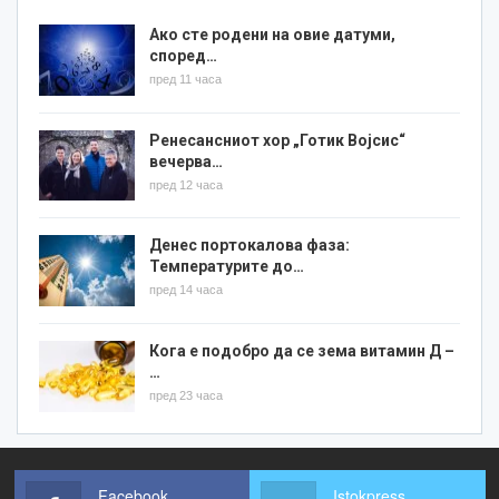
Ако сте родени на овие датуми,
според…
пред 11 часа
Ренесансниот хор „Готик Војсис“
вечерва…
пред 12 часа
Денес портокалова фаза:
Температурите до…
пред 14 часа
Кога е подобро да се зема витамин Д –
…
пред 23 часа
Facebook
Istokpress