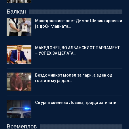
Балкан
Македонскиот поет Димче Шипинкаровски
ја доби главната…
МАКЕДОНЕЦ ВО АЛБАНСКИОТ ПАРЛАМЕНТ
– УСПЕХ ЗА ЦЕЛАТА…
Бездомникот молел за пари, а еден од
гостите му ја дал…
Се урна скеле во Лозана, тројца загинати
Времеплов