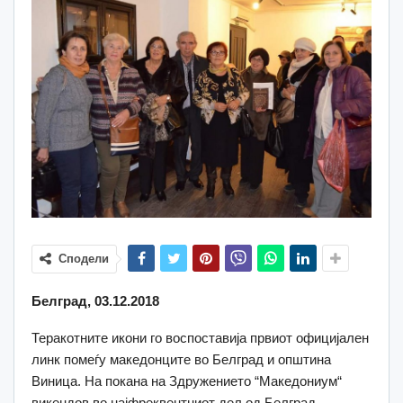
Сподели
Белград, 03.12.2018
Теракотните икони го воспоставија првиот официјален
линк помеѓу македонците во Белград и општина
Виница. На покана на Здружението “Македониум“
викендов во најфреквентниот дел од Белград –