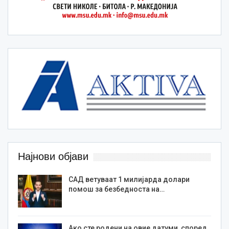
Најнови објави
САД ветуваат 1 милијарда долари
помош за безбедноста на…
Ако сте родени на овие датуми, според