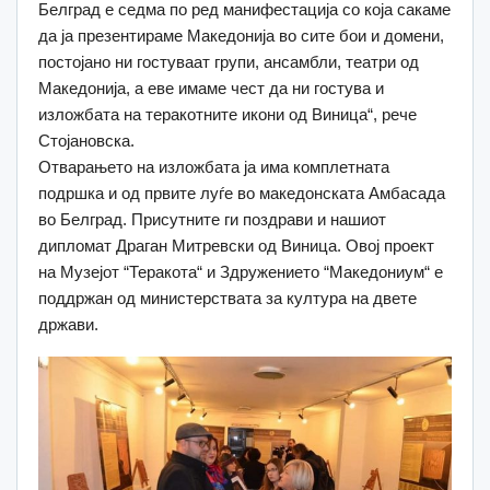
Белград е седма по ред манифестација со која сакаме
да ја презентираме Македонија во сите бои и домени,
постојано ни гостуваат групи, ансамбли, театри од
Македонија, а еве имаме чест да ни гостува и
изложбата на теракотните икони од Виница“, рече
Стојановска.
Отварањето на изложбата ја има комплетната
подршка и од првите луѓе во македонската Амбасада
во Белград. Присутните ги поздрави и нашиот
дипломат Драган Митревски од Виница. Овој проект
на Музејот “Теракота“ и Здружението “Македониум“ е
поддржан од министерствата за култура на двете
држави.