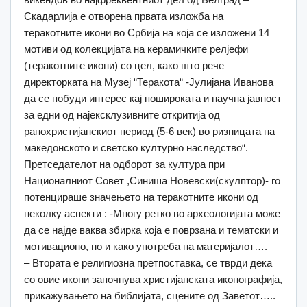
Скадарлија е отворена првата изложба на
теракотните икони во Србија на која се изложени 14
мотиви од колекцијата на керамичките релјефи
(теракотните икони) со цел, како што рече
директорката на Музеј “Теракота“ -Јулијана Иванова
да се побуди интерес кај пошироката и научна јавност
за едни од најексклузивните откритија од
ранохристијанскиот период (5-6 век) во ризницата на
македонското и светско културно наследство“.
Претседателот на одборот за култура при
Националниот Совет ,Синиша Новевски(скулптор)- го
потенцираше значењето на теракотните икони од
неколку аспекти : -Многу ретко во археологијата може
да се најде ваква збирка која е поврзана и тематски и
мотивационо, но и како употреба на материјалот….
– Втората е религиозна претпоставка, се тврди дека
со овие икони започнува христијанската иконографија,
прикажувањето на библијата, сцените од Заветот…..