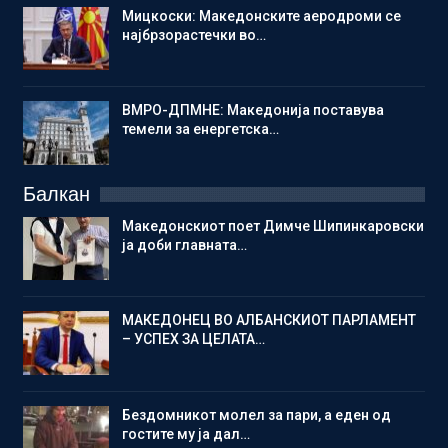
Мицкоски: Македонските аеродроми се
најбрзорастечки во…
ВМРО-ДПМНЕ: Македонија поставува
темели за енергетска…
Балкан
Македонскиот поет Димче Шипинкаровски
ја доби главната…
МАКЕДОНЕЦ ВО АЛБАНСКИОТ ПАРЛАМЕНТ
– УСПЕХ ЗА ЦЕЛАТА…
Бездомникот молел за пари, а еден од
гостите му ја дал…