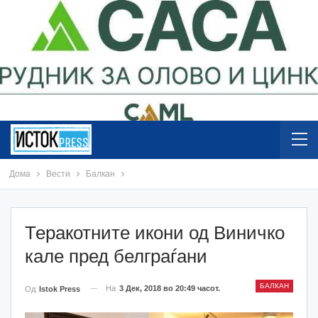
Дома
Вести
Балкан
Теракотните икони од Виничко
кале пред белграѓани
БАЛКАН
На
3 Дек, 2018 во 20:49 часот.
Од
Istok Press