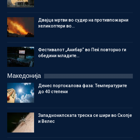
Двајца мртви во судир на противпожарни
хеликоптери во…
Фестивалот „Анибар“ во Пеќ повторно ги
обедини младите…
Македонија
Денес портокалова фаза: Температурите
до 40 степени
Западнонилската треска се шири во Скопје
и Велес