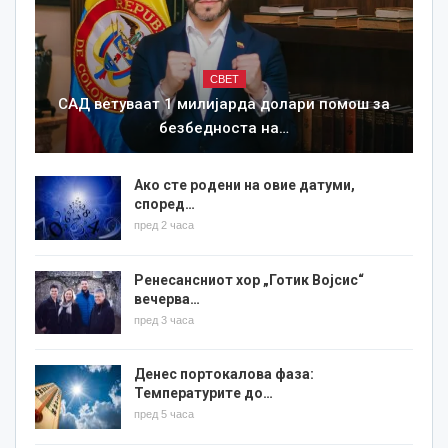
СВЕТ
САД ветуваат 1 милијарда долари помош за
безбедноста на…
Ако сте родени на овие датуми,
според…
пред 2 часа
Ренесансниот хор „Готик Војсис“
вечерва…
пред 3 часа
Денес портокалова фаза:
Температурите до…
пред 5 часа