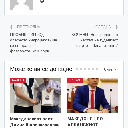
ПРЕТХОДНА
СЛЕДНА
ПРОБИШТИП: Од
KOЧАНИ: Несекојдневен
опасното хидројаловише
настап на гудачкиот
ќе се прави
квартет „Вива стрингс“
фотоволтаичен парк
Може ќе ви се допадне
Сите
БАЛКАН
БАЛКАН
Македонскиот поет
МАКЕДОНЕЦ ВО
Димче Шипинкаровски
АЛБАНСКИОТ