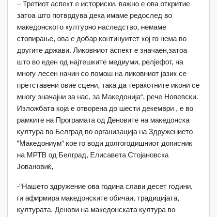
– Третиот аспект е историски, важно е ова откритие
затоа што потврдува дека имаме редослед во
македонското културно наследство, немаме
стопирање, ова е добар континуитет кој го нема во
другите држави. Ликовниот аспект е значаен,затоа
што во еден од најтешките медиуми, релјефот, на
многу лесен начин со помош на ликовниот јазик се
претставени овие сцени, така да теракотните икони се
многу значајни за нас, за Македонија“, рече Новевски.
Изложбата која е отворена до шести декември , е во
рамките на Програмата од Деновите на македонска
култура во Белград во организација на Здружението
“Македониум“ кое го води долгогодишниот дописник
на МРТВ од Белград, Елисавета Стојановска
Јовановиќ,
-“Нашето здружение ова година слави десет години,
ги афирмира македонските обичаи, традицијата,
културата. Денови на македонската култура во