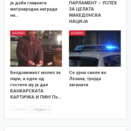
ја доби главната
ПАРЛАМЕНТ – УСПЕХ
меѓународна награда
ЗА ЦЕЛАТА
на…
МАКЕДОНСКА
НАЦИЈА
БАЛКАН
БАЛКАН
Бездомникот молел за
Се урна скеле во
пари, а еден од
Лозана, тројца
гостите му ја дал
загинати
БАНКАРСКАТА
КАРТИЧКА И ПИН! По…
ПТРЕТХ
СЛЕДНО