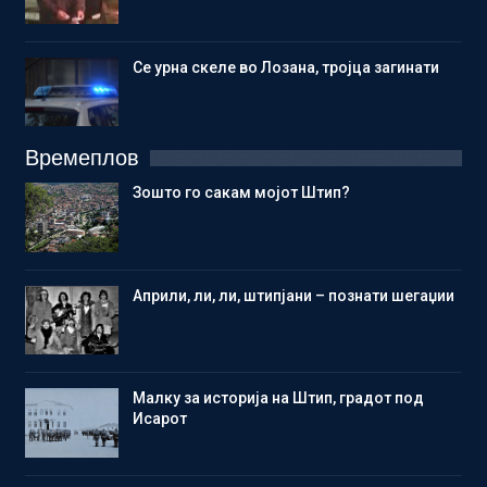
Се урна скеле во Лозана, тројца загинати
Времеплов
Зошто го сакам мојот Штип?
Aприли, ли, ли, штипјани – познати шегаџии
Малку за историја на Штип, градот под
Исарот