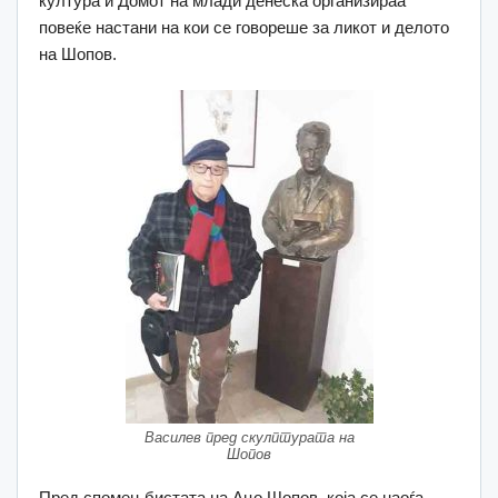
култура и Домот на млади денеска организираа
повеќе настани на кои се говореше за ликот и делото
на Шопов.
Василев пред скулптурата на
Шопов
Пред спомен-бистата на Ацо Шопов, која се наоѓа