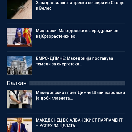
Западнонилската треска се шири во Скопје
и Велес
Мицкоски: Македонските аеродроми се
најбрзорастечки во…
ВМРО-ДПМНЕ: Македонија поставува
темели за енергетска…
Балкан
Македонскиот поет Димче Шипинкаровски
ја доби главната…
МАКЕДОНЕЦ ВО АЛБАНСКИОТ ПАРЛАМЕНТ
– УСПЕХ ЗА ЦЕЛАТА…