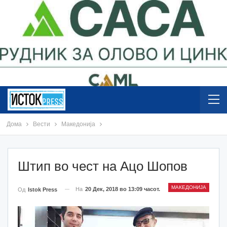
Дома
Вести
Македонија
Штип во чест на Ацо Шопов
МАКЕДОНИЈА
На
20 Дек, 2018 во 13:09 часот.
Од
Istok Press