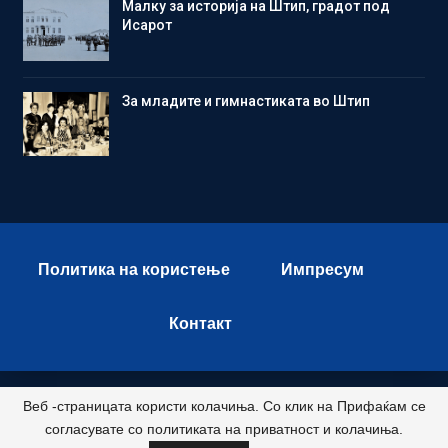
Малку за историја на Штип, градот под
Исарот
Зa младите и гимнастиката во Штип
Политика на користење
Импресум
Контакт
Веб -страницата користи колачиња. Со клик на Прифаќам се
© 2026 - Istok Press. All Rights Reserved.
согласувате со политиката на приватност и колачиња.
Развиено и хостирано од