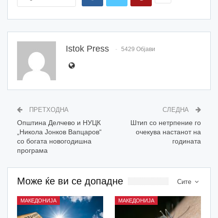
Istok Press
5429 Објави
ПРЕТХОДНА
СЛЕДНА
Општина Делчево и НУЦК
Штип со нетрпение го
„Никола Јонков Вапцаров“
очекува настанот на
со богата новогодишна
годината
програма
Може ќе ви се допадне
Сите
МАКЕДОНИЈА
МАКЕДОНИЈА