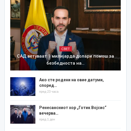
СВЕТ
САД ветуваат 1 милијарда долари помош за
безбедноста на…
Ако сте родени на овие датуми,
според…
пред 23 часа
Ренесансниот хор „Готик Војсис“
вечерва…
пред 1 ден