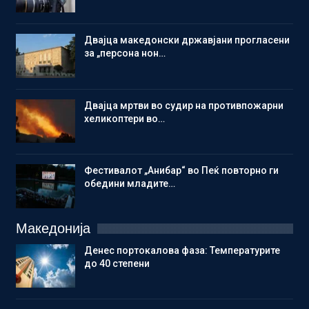
Двајца македонски државјани прогласени
за „персона нон…
Двајца мртви во судир на противпожарни
хеликоптери во…
Фестивалот „Анибар“ во Пеќ повторно ги
обедини младите…
Македонија
Денес портокалова фаза: Температурите
до 40 степени