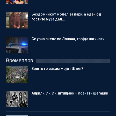
Бездомникот молел за пари, а еден од
гостите му ја дал…
Се урна скеле во Лозана, тројца загинати
Времеплов
Зошто го сакам мојот Штип?
Aприли, ли, ли, штипјани – познати шегаџии