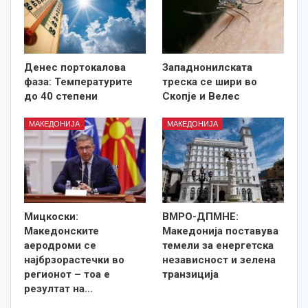
Денес портокалова
Западнонилската
фаза: Температурите
треска се шири во
до 40 степени
Скопје и Велес
МАКЕДОНИЈА
МАКЕДОНИЈА
Мицкоски:
ВМРО-ДПМНЕ:
Македонските
Македонија поставува
аеродроми се
темели за енергетска
најбрзорастечки во
независност и зелена
регионот – тоа е
транзиција
резултат на…