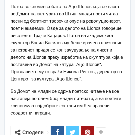
Потоа во спомен собата на Ацо Шопов која се наоѓа
во Домот на културата во Штип, млади поети читаа
песни од богатиот творечки опус на револуционерот,
поет и академик. Овде за делото на Шопов говореше
писателот Трајче Кацаров. Потоа на академскиот
скулптор Васил Василев му беше врачено признание
за неговиот придонес кон зачувување на ликот и
делото на Шопов преку изработка на скулптура која е
поставена во Домот на клтура „Ацо Шопов“.
Признанието му го враќи Никола Ристов, директор на
Центарот за култура „Ацо Шопов“.
Во Домот на млади се одржа поетско читање на кое
настапија поголем број млади литерати, а на поетите
кои ги имаа најдобрите состави им беа врачени
соодветни награди.
Сподели