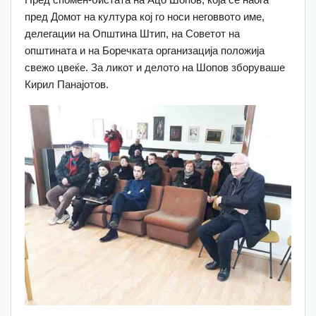
пред Домот на култура кој го носи неговвото име,
делегации на Општина Штип, на Советот на
општината и на Боречката организација положија
свежо цвеќе. За ликот и делото на Шопов зборуваше
Кирил Панајотов.